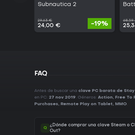
Subnautica 2
Batt
29,63 €
68,59
-19%
24,00 €
25,
FAQ
Antes de buscar una
clave PC barata de Stay
en PC:
27 nov 2019
. Géneros:
Action
,
Free To 
Purchases
,
Remote Play on Tablet
,
MMO
.
¿Dónde comprar una clave Steam o C
Q
Out?