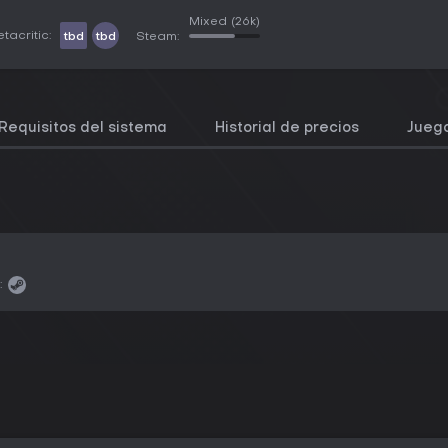
Mixed
(26k)
tacritic:
tbd
tbd
Steam:
Requisitos del sistema
Historial de precios
Juego
: