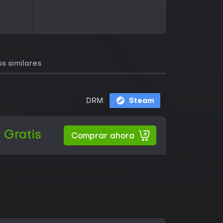
s similares
DRM:
Steam
Gratis
Comprar ahora