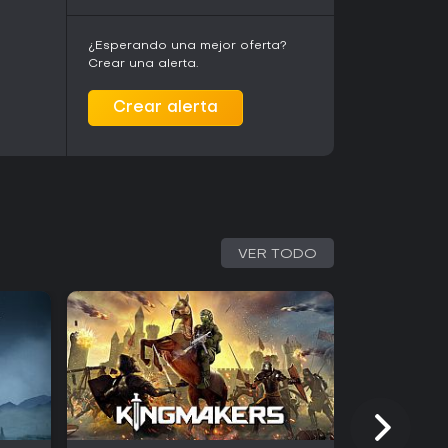
olitarios o grupos en busca de competencia
 siempre que acepten la curva de aprendizaje
¿Esperando una mejor oferta?
nstantes.
Crear una alerta.
Crear alerta
VER TODO