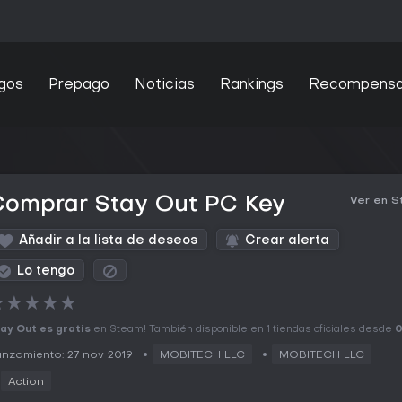
gos
Prepago
Noticias
Rankings
Recompens
Comprar Stay Out PC Key
Ver en 
Añadir a la lista de deseos
Crear alerta
Lo tengo
★
★
★
★
★
ay Out es gratis
en Steam! También disponible en 1 tiendas oficiales desde
0
nzamiento: 27 nov 2019
MOBITECH LLC
MOBITECH LLC
Action