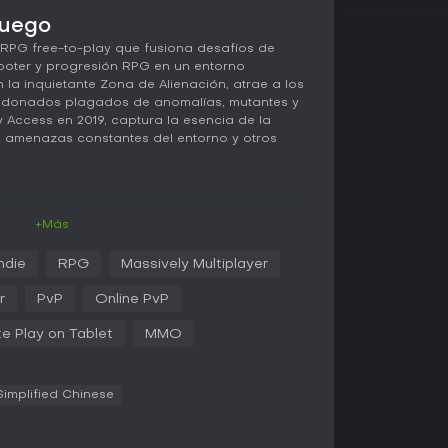
juego
PG free-to-play que fusiona desafíos de
ooter y progresión RPG en un entorno
la inquietante Zona de Alienación, atrae a los
andonados plagados de anomalías, mutantes y
ly Access en 2019, captura la esencia de la
 amenazas constantes del entorno y otros
 en torno a sobrevivir en un mundo abierto
+Más
que gestionar con cuidado el hambre, la sed, la
os jugadores encarnan a un stalker que recorre
Indie
RPG
Massively Multiplayer
enfrentándose a anomalías que distorsionan la
s. El combate incluye tiroteos contra mutantes
r
PvP
Online PvP
osos, además de choques con otros jugadores
or el botín.
e Play on Tablet
MMO
a personalizar armas, armaduras y equipo con
ona. Preparar comida y fabricar medicinas
as amenazas ambientales. La construcción de
Simplified Chinese
iendo a los grupos reclamar y fortificar
asiones de criaturas o jugadores rivales. La