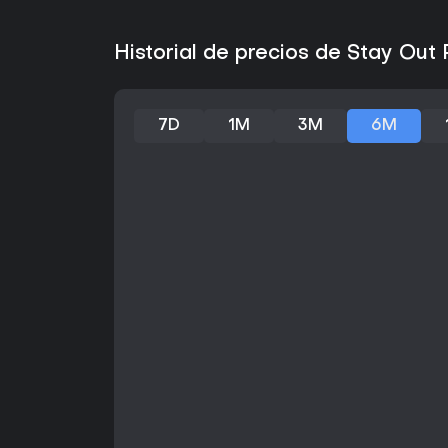
Historial de precios de Stay Out
7D
1M
3M
6M