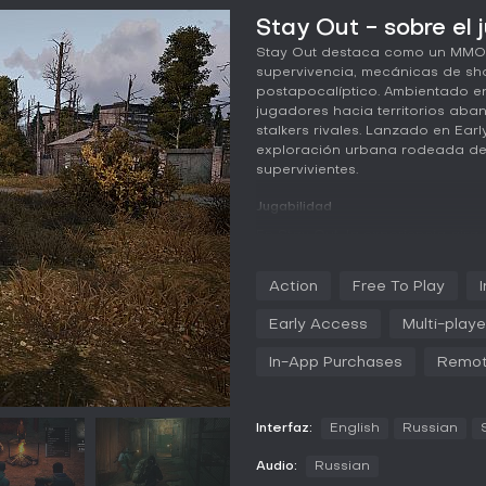
Stay Out - sobre el 
Stay Out destaca como un MMOR
supervivencia, mecánicas de sh
postapocalíptico. Ambientado en 
jugadores hacia territorios ab
stalkers rivales. Lanzado en Ear
exploración urbana rodeada de
supervivientes.
Jugabilidad
En Stay Out, la experiencia gira
repleto de peligros, donde hay 
radiación y las enfermedades. L
Action
Free To Play
la zona en busca de recursos, 
física y suponen riesgos mortale
Early Access
Multi-playe
surgidos de fenómenos misteri
que pueden aliarse o traicionar p
In-App Purchases
Remot
El crafting es fundamental par
materiales recolectados en la z
resulta imprescindible contra l
Interfaz:
English
Russian
bases añade profundidad, permit
Audio:
Russian
refugios para defenderlos de inv