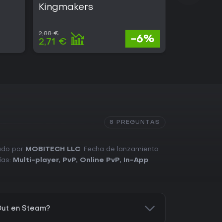
Kingmakers
ARC Rai
2,88 €
39,45 €
-6%
2,71 €
19,33 €
8 PREGUNTAS
cado por
MOBITECH LLC
. Fecha de lanzamiento
ías:
Multi-player
,
PvP
,
Online PvP
,
In-App
Out en Steam?