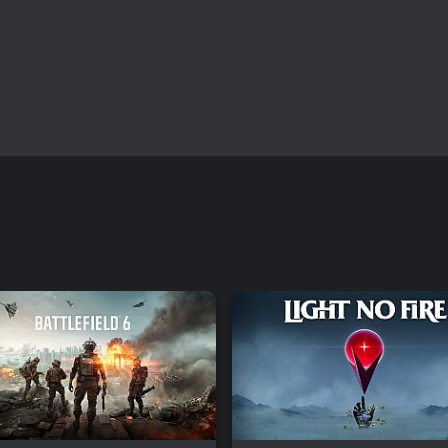
postapocalípticos. Jugadores s
pura encontrarán su valor aquí,
pronunciada y las amenazas co