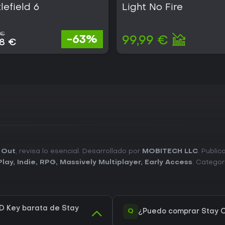
lefield 6
Light No Fire
 €
-63%
99,99 €
38 €
 Out
, revisa lo esencial. Desarrollado por
MOBITECH LLC
. Publi
Play
,
Indie
,
RPG
,
Massively Multiplayer
,
Early Access
. Categor
D Key barata de Stay
Q
¿Puedo comprar Stay 