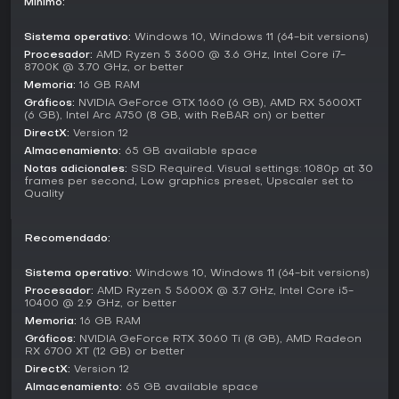
No hay modos competitivos ni cooperativos diferenciados;
Mínimo:
el foco está en el juego en solitario, con progresión
personal y aventuras a escala galáctica. Las
Sistema operativo:
Windows 10, Windows 11 (64-bit versions)
actualizaciones posteriores al lanzamiento han ampliado el
Procesador:
AMD Ryzen 5 3600 @ 3.6 GHz, Intel Core i7-
contenido en este marco, incorporando más misiones y
8700K @ 3.70 GHz, or better
ajustes para mantener viva la experiencia individual.
Memoria:
16 GB RAM
Gráficos:
NVIDIA GeForce GTX 1660 (6 GB), AMD RX 5600XT
Updates and Current State
(6 GB), Intel Arc A750 (8 GB, with ReBAR on) or better
DirectX:
Version 12
Desde su lanzamiento en 2024, Star Wars Outlaws ha
recibido varias actualizaciones importantes que resolvieron
Almacenamiento:
65 GB available space
problemas iniciales como bugs y mecánicas de sigilo,
Notas adicionales:
SSD Required. Visual settings: 1080p at 30
frames per second, Low graphics preset, Upscaler set to
logrando una experiencia más pulida hacia 2026. Estos
Quality
parches trajeron mejoras en calidad de vida, como un
mejor guardado de progreso y combates más refinados,
sin introducir temporadas nuevas ni elementos de servicio
Recomendado:
en vivo continuo. El juego sigue en soporte activo, con
adiciones de contenido que potencian la construcción del
Sistema operativo:
Windows 10, Windows 11 (64-bit versions)
mundo y la exploración.
Procesador:
AMD Ryzen 5 5600X @ 3.7 GHz, Intel Core i5-
10400 @ 2.9 GHz, or better
Los jugadores elogian la potente atmósfera Star Wars, con
Memoria:
16 GB RAM
entornos detallados que capturan la esencia de la saga.
Gráficos:
NVIDIA GeForce RTX 3060 Ti (8 GB), AMD Radeon
Disponible en PC y otras plataformas, incluidos ports
RX 6700 XT (12 GB) or better
recientes, sigue atrayendo fans gracias a su profundidad
DirectX:
Version 12
narrativa y diseño inmersivo.
Almacenamiento:
65 GB available space