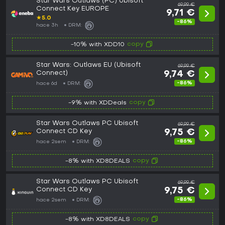
Star Wars Outlaws (PC) Ubisoft
69,99 €
Connect Key EUROPE
9,71 €
★
5.0
-86%
hace 3h
DRM:
copy
-10% with XDD10
Star Wars: Outlaws EU (Ubisoft
69,99 €
Connect)
9,74 €
-86%
hace 6d
DRM:
copy
-9% with XDDeals
Star Wars Outlaws PC Ubisoft
69,99 €
Connect CD Key
9,75 €
-86%
hace 2sem
DRM:
copy
-8% with XD8DEALS
Star Wars Outlaws PC Ubisoft
69,99 €
Connect CD Key
9,75 €
-86%
hace 2sem
DRM:
copy
-8% with XD8DEALS