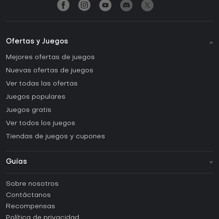
Ofertas y Juegos
Mejores ofertas de juegos
Nuevas ofertas de juegos
Ver todas las ofertas
Juegos populares
Juegos gratis
Ver todos los juegos
Tiendas de juegos y cupones
Guías
FAQ
Sobre nosotros
Guías y tutoriales
Contáctanos
¿Cómo activar una CD Key de Steam?
Recompensas
¿Cómo activar una CD Key de Epic Games?
Política de privacidad