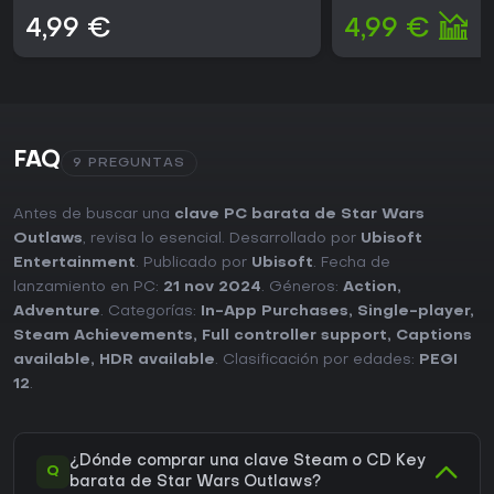
4,99 €
4,99 €
FAQ
9 PREGUNTAS
Antes de buscar una
clave PC barata de Star Wars
Outlaws
, revisa lo esencial. Desarrollado por
Ubisoft
Entertainment
. Publicado por
Ubisoft
. Fecha de
lanzamiento en PC:
21 nov 2024
. Géneros:
Action
,
Adventure
. Categorías:
In-App Purchases
,
Single-player
,
Steam Achievements
,
Full controller support
,
Captions
available
,
HDR available
. Clasificación por edades:
PEGI
12
.
¿Dónde comprar una clave Steam o CD Key
Q
barata de Star Wars Outlaws?