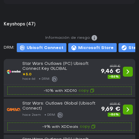
Keyshops (47)
Información de riesgo:
DRM:
Ubisoft Connect
Microsoft Store
Ste
Star Wars Outlaws (PC) Ubisoft
69,99 €
Connect Key GLOBAL
9,46 €
★
5.0
-86%
hace 6d
DRM:
copy
-10% with XDD10
Star Wars: Outlaws Global (Ubisoft
69,99 €
Connect)
9,69 €
-86%
hace 2sem
DRM:
copy
-9% with XDDeals