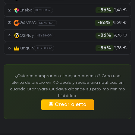
9,46 €
2
Eneba
-86%
KEYSHOP
9,69 €
3
GAMIVO
-86%
KEYSHOP
9,75 €
4
G2Play
-86%
KEYSHOP
9,75 €
5
Kinguin
-86%
KEYSHOP
¿Quieres comprar en el mejor momento? Crea una
alerta de precio en XD.deals y recibe una notificación
cuando Star Wars Outlaws alcance su próximo mínimo
histórico.
Crear alerta