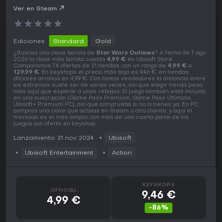
Ver en Steam
★
★
★
★
★
Ediciones:
Standard
Gold
¿Buscas una clave barata de
Star Wars Outlaws
? A fecha de 7 ago
2026 la clave más barata cuesta
4,99 €
en Ubisoft Store.
Comparamos 74 ofertas de 21 tiendas, con un rango de
4,99 €
a
129,99 €
. En keyshops el precio más bajo es 9,46 €, en tiendas
oficiales arranca en 4,99 €. Con tantos vendedores la distancia entre
los extremos suele ser de varias veces, así que elegir tienda pesa
más aquí que esperar a unas rebajas. El juego también está incluido
en una suscripción (Game Pass Premium, Game Pass Ultimate,
Ubisoft+ Premium PC), así que comprueba si no lo tienes ya. En PC
compras una clave que activas en Steam u otro cliente, y aquí el
mercado es el más amplio, con más de una cuarta parte de los
juegos con oferta en keyshop.
Lanzamiento: 21 nov 2024
Ubisoft
Ubisoft Entertainment
Action
KEYSHOPS
OFFICIAL
9,46 €
4,99 €
-86%