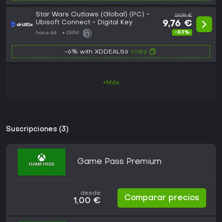
Star Wars Outlaws (Global) (PC) -
59,99 €
Ubisoft Connect - Digital Key
9,76 €
-83%
hace 6d
DRM:
copy
-6% with XDDEALS6
+Más
Suscripciones (3)
Game Pass Premium
desde
Comparar precios
1,00 €