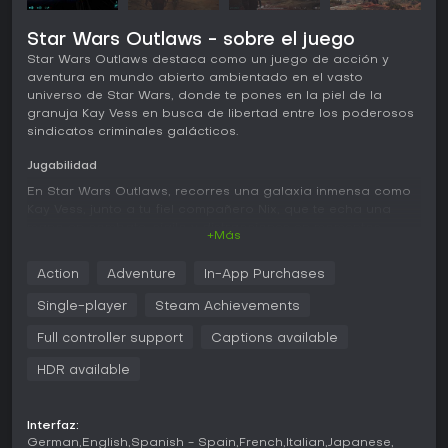
Star Wars Outlaws - sobre el juego
Star Wars Outlaws destaca como un juego de acción y
aventura en mundo abierto ambientado en el vasto
universo de Star Wars, donde te pones en la piel de la
granuja Kay Vess en busca de libertad entre los poderosos
sindicatos criminales galácticos.
Jugabilidad
En Star Wars Outlaws, recorres una galaxia inmensa como
Kay Vess, junto a tu fiel compañero Nix, que te echa una
mano en combate, sigilo y distracciones en momentos
+Más
críticos. El núcleo del juego gira en torno a la exploración
de planetas únicos, con entornos variados que van desde
Action
Adventure
In-App Purchases
ciudades bulliciosas hasta paisajes abiertos que surcas en
speeder. El combate combina tiroteos con bláster, gadgets
Single-player
Steam Achievements
y tácticas de sigilo para superar a los enemigos, mientras
un sistema de reputación registra tus decisiones y alianzas
Full controller support
Captions available
con distintos sindicatos criminales, lo que influye en las
HDR available
misiones disponibles y sus resultados. Pilotar la nave
Trailblazer trae combates espaciales contra adversarios
como el Imperio, con persecuciones aéreas y batallas que
enriquecen la acción. Las mecánicas ponen el énfasis en
Interfaz:
German
English
Spanish - Spain
French
Italian
Japanese
decisiones de riesgo-recompensa, como infiltrarte en zonas