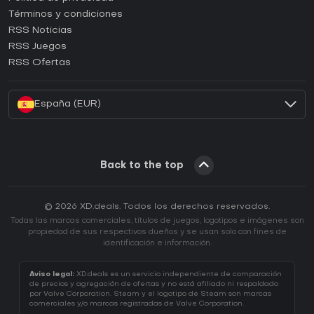
Términos y condiciones
¿Cómo activar una CD Key de GOG?
RSS Noticias
¿Cómo activar una CD Key de Ubisoft Connect?
RSS Juegos
¿Cómo activar una CD Key de EA App?
RSS Ofertas
¿Cómo activar una CD Key de Battle.net?
España (EUR)
Back to the top
© 2026 XD.deals. Todos los derechos reservados.
Todas las marcas comerciales, títulos de juegos, logotipos e imágenes son
propiedad de sus respectivos dueños y se usan solo con fines de
identificación e información.
Aviso legal:
XD.deals es un servicio independiente de comparación
de precios y agregación de ofertas y no está afiliado ni respaldado
por Valve Corporation. Steam y el logotipo de Steam son marcas
comerciales y/o marcas registradas de Valve Corporation.