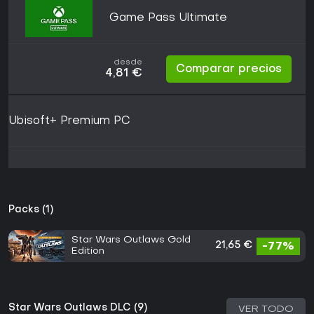
Game Pass Ultimate
desde
Comparar precios
4,81 €
Ubisoft+ Premium PC
Packs (1)
Star Wars Outlaws Gold
21,65 €
-77%
Edition
Star Wars Outlaws DLC (9)
VER TODO