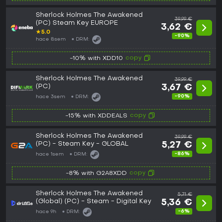
Sherlock Holmes The Awakened
39,99 €
(PC) Steam Key EUROPE
3,62 €
★
5.0
-90%
hace 8sem
DRM:
copy
-10% with XDD10
Sherlock Holmes The Awakened
39,99 €
(PC)
3,67 €
-90%
hace 3sem
DRM:
copy
-15% with XDDEALS
Sherlock Holmes The Awakened
39,99 €
(PC) - Steam Key - GLOBAL
5,27 €
-86%
hace 1sem
DRM:
copy
-8% with G2A8XDD
Sherlock Holmes The Awakened
5,71 €
(Global) (PC) - Steam - Digital Key
5,36 €
-6%
hace 9h
DRM: