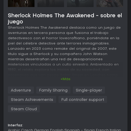
Sherlock Holmes The Awakened - sobre el
juego
Sherlock Holmes The Awakened destaca como un juego de
aventuras en tercera persona que fusiona el trabajo
detectivesco con el horror lovecraftiano, poniéndote en la
piel del célebre detective ante terrores inimaginables.
Lanzado en 2023 como remake del original de 2007, este
título sigue a Sherlock y su compañero John Watson
mientras desentrañan una red de desapariciones
misteriosas vinculadas a un culto siniestro. Ambientado en
1882, el relato explora los inicios de su sociedad, con
escenarios que van desde Baker Street en Londres hasta
+Más
un manicomio suizo y los pantanosos humedales de
Luisiana. Con gráficos modernos, el juego pone el énfasis
Adventure
Family Sharing
Single-player
en la investigación y los puzles en un mundo donde la
deducción racional choca con la locura eldritch.
Steam Achievements
Full controller support
Jugabilidad
Steam Cloud
El núcleo del gameplay gira en torno a investigaciones
exhaustivas: examinas escenas del crimen en busca de
pistas como manchas de sangre o huellas. Interrogas
Interfaz:
testigos y reconstruyes los hechos gracias a la imaginación
Arabic
Czech
German
English
Spanish - Spain
French
Italian