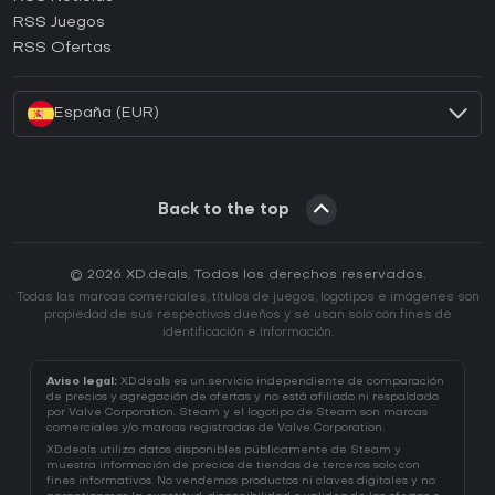
¿Cómo activar una CD Key de Ubisoft Connect?
RSS Juegos
¿Cómo activar una CD Key de EA App?
RSS Ofertas
¿Cómo activar una CD Key de Battle.net?
España (EUR)
Back to the top
© 2026 XD.deals. Todos los derechos reservados.
Todas las marcas comerciales, títulos de juegos, logotipos e imágenes son
propiedad de sus respectivos dueños y se usan solo con fines de
identificación e información.
Aviso legal:
XD.deals es un servicio independiente de comparación
de precios y agregación de ofertas y no está afiliado ni respaldado
por Valve Corporation. Steam y el logotipo de Steam son marcas
comerciales y/o marcas registradas de Valve Corporation.
XD.deals utiliza datos disponibles públicamente de Steam y
muestra información de precios de tiendas de terceros solo con
fines informativos. No vendemos productos ni claves digitales y no