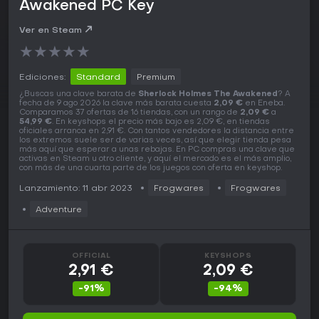
Awakened PC Key
Ver en Steam
★
★
★
★
★
Ediciones:
Standard
Premium
¿Buscas una clave barata de
Sherlock Holmes The Awakened
? A
fecha de 9 ago 2026 la clave más barata cuesta
2,09 €
en Eneba.
Comparamos 37 ofertas de 16 tiendas, con un rango de
2,09 €
a
54,99 €
. En keyshops el precio más bajo es 2,09 €, en tiendas
oficiales arranca en 2,91 €. Con tantos vendedores la distancia entre
los extremos suele ser de varias veces, así que elegir tienda pesa
más aquí que esperar a unas rebajas. En PC compras una clave que
activas en Steam u otro cliente, y aquí el mercado es el más amplio,
con más de una cuarta parte de los juegos con oferta en keyshop.
Lanzamiento: 11 abr 2023
Frogwares
Frogwares
Adventure
OFFICIAL
KEYSHOPS
2,91 €
2,09 €
-91%
-94%