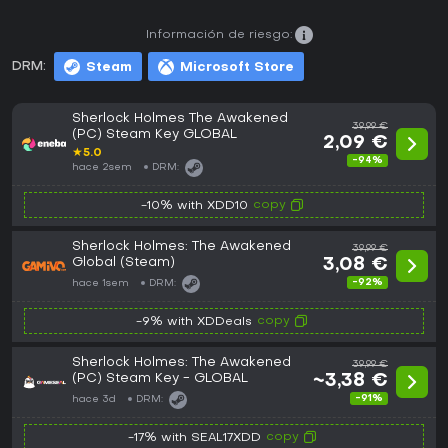
Información de riesgo:
DRM:
Steam
Microsoft Store
Sherlock Holmes The Awakened
39,99 €
(PC) Steam Key GLOBAL
2,09 €
★
5.0
-94%
hace 2sem
DRM:
copy
-10% with XDD10
Sherlock Holmes: The Awakened
39,99 €
Global (Steam)
3,08 €
-92%
hace 1sem
DRM:
copy
-9% with XDDeals
Sherlock Holmes: The Awakened
39,99 €
(PC) Steam Key - GLOBAL
~3,38 €
-91%
hace 3d
DRM:
copy
-17% with SEAL17XDD