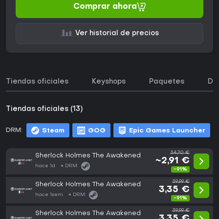
Comprar ahora
Ver historial de precios
Tiendas oficiales
Keyshops
Paquetes
DL
Tiendas oficiales (13)
DRM:
Steam
GOG
Epic Games Launcher
34,70 €
Sherlock Holmes The Awakened
~2,91 €
hace 1d
DRM:
-91%
39,99 €
Sherlock Holmes The Awakened
3,35 €
hace 1sem
DRM:
-91%
39,99 €
Sherlock Holmes The Awakened
3,35 €