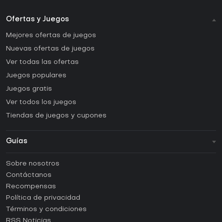
Ofertas y Juegos
Mejores ofertas de juegos
Nuevas ofertas de juegos
Ver todas las ofertas
Juegos populares
Juegos gratis
Ver todos los juegos
Tiendas de juegos y cupones
Guías
FAQ
Sobre nosotros
Guías y tutoriales
Contáctanos
¿Cómo activar una CD Key de Steam?
Recompensas
¿Cómo activar una CD Key de Epic Games?
Política de privacidad
Términos y condiciones
¿Cómo activar una CD Key de GOG?
RSS Noticias