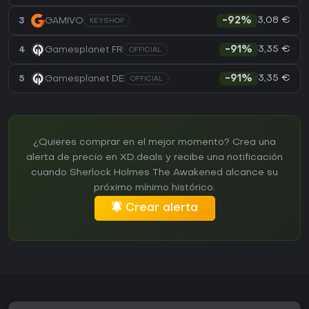
3,08 €
3
GAMIVO
-92%
KEYSHOP
3,35 €
4
Gamesplanet FR
-91%
OFFICIAL
3,35 €
5
Gamesplanet DE
-91%
OFFICIAL
¿Quieres comprar en el mejor momento? Crea una
alerta de precio en XD.deals y recibe una notificación
cuando Sherlock Holmes The Awakened alcance su
próximo mínimo histórico.
Crear alerta