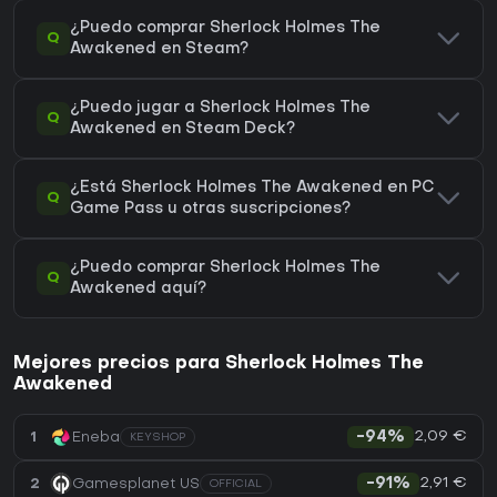
¿Puedo comprar Sherlock Holmes The
Q
Awakened en Steam?
¿Puedo jugar a Sherlock Holmes The
Q
Awakened en Steam Deck?
¿Está Sherlock Holmes The Awakened en PC
Q
Game Pass u otras suscripciones?
¿Puedo comprar Sherlock Holmes The
Q
Awakened aquí?
Mejores precios para Sherlock Holmes The
Awakened
2,09 €
1
Eneba
-94%
KEYSHOP
2,91 €
2
Gamesplanet US
-91%
OFFICIAL