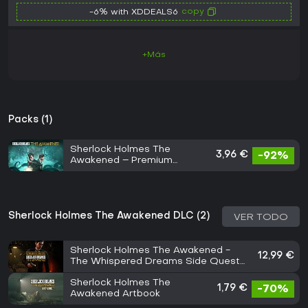
copy
-6% with XDDEALS6
+Más
Packs (1)
Sherlock Holmes The
3,96 €
-92%
Awakened – Premium
Edition
Sherlock Holmes The Awakened DLC (2)
VER TODO
Sherlock Holmes The Awakened -
12,99 €
The Whispered Dreams Side Quest
Pack
Sherlock Holmes The
1,79 €
-70%
Awakened Artbook