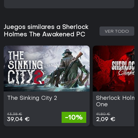
Juegos similares a Sherlock
VER TODO
Holmes The Awakened PC
The Sinking City 2
Sherlock Holm
One
43,38 €
41,80 €
-10%
39,04 €
2,09 €