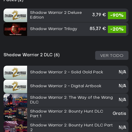
Packs (2)
Shadow Warrior 2 Deluxe
3,79 €
-90%
Edition
Shadow Warrior Trilogy
85,37 €
-20%
Shadow Warrior 2 DLC (6)
VER TODO
Shadow Warrior 2 - Solid Gold Pack
N/A
Shadow Warrior 2 - Digital Artbook
N/A
Shadow Warrior 2: The Way of the Wang
N/A
DLC
Shadow Warrior 2: Bounty Hunt DLC
Gratis
Part 1
Shadow Warrior 2: Bounty Hunt DLC Part
N/A
2