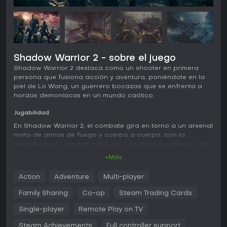
Shadow Warrior 2 - sobre el juego
Shadow Warrior 2 destaca como un shooter en primera
persona que fusiona acción y aventura, poniéndote en la
piel de Lo Wang, un guerrero bocazas que se enfrenta a
hordas demoníacas en un mundo caótico.
Jugabilidad
En Shadow Warrior 2, el combate gira en torno a un arsenal
mixto de armas de fuego y cuerpo a cuerpo, con la
posibilidad de alternar entre tajos de katana y ráfagas de
escopetas o rifles. El sistema prioriza un movimiento fluido,
+Más
con dashes y saltos dobles para explorar entornos
generados proceduralmente que varían en cada partida.
Action
Adventure
Multi-player
Recoges loot como armas y mejoras, que potencias con
gemas para añadir efectos como daño de fuego o mayor
Family Sharing
Co-op
Steam Trading Cards
velocidad. Un sistema de gore permite desmembrar
enemigos, lo que suma estrategia al apuntar a puntos
Single-player
Remote Play on TV
débiles. Las habilidades mágicas complementan el arsenal
Steam Achievements
Full controller support
con ataques de área o buffs en combates intensos contra