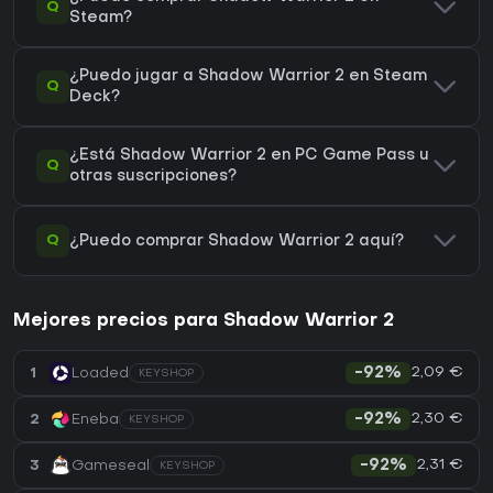
Q
Steam?
¿Puedo jugar a Shadow Warrior 2 en Steam
Q
Deck?
¿Está Shadow Warrior 2 en PC Game Pass u
Q
otras suscripciones?
Q
¿Puedo comprar Shadow Warrior 2 aquí?
Mejores precios para Shadow Warrior 2
2,09 €
1
Loaded
-92%
KEYSHOP
2,30 €
2
Eneba
-92%
KEYSHOP
2,31 €
3
Gameseal
-92%
KEYSHOP