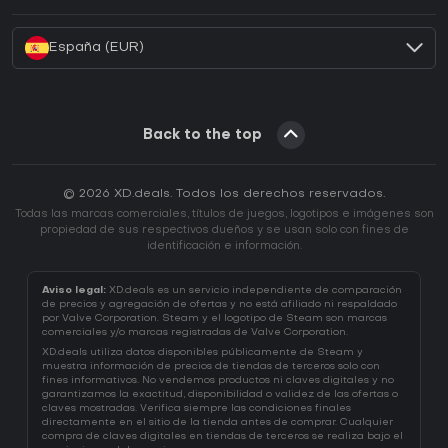
¿Cómo activar una CD Key de Battle.net?
España (EUR)
Back to the top
© 2026 XD.deals. Todos los derechos reservados.
Todas las marcas comerciales, títulos de juegos, logotipos e imágenes son
propiedad de sus respectivos dueños y se usan solo con fines de
identificación e información.
Aviso legal:
XD.deals es un servicio independiente de comparación
de precios y agregación de ofertas y no está afiliado ni respaldado
por Valve Corporation. Steam y el logotipo de Steam son marcas
comerciales y/o marcas registradas de Valve Corporation.
XD.deals utiliza datos disponibles públicamente de Steam y
muestra información de precios de tiendas de terceros solo con
fines informativos. No vendemos productos ni claves digitales y no
garantizamos la exactitud, disponibilidad o validez de las ofertas o
claves mostradas. Verifica siempre las condiciones finales
directamente en el sitio de la tienda antes de comprar. Cualquier
compra de claves digitales en tiendas de terceros se realiza bajo el