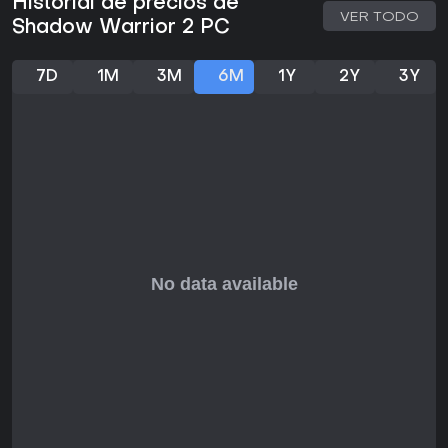
Historial de precios de
espadachín. Si te gustan las aventuras en solitario o
VER TODO
Shadow Warrior 2 PC
cacerías de demonios con amigos, este juego cumple sin
necesidad de actualizaciones constantes, perfecto para
sesiones rápidas y brutales.
7D
1M
3M
6M
1Y
2Y
3Y