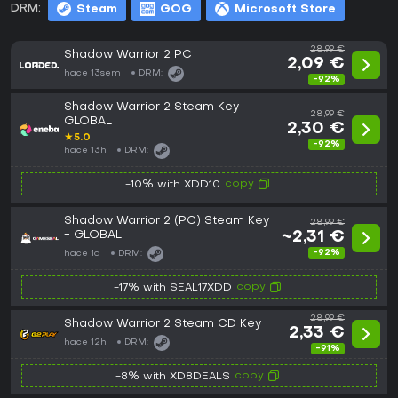
DRM:
Steam
GOG
Microsoft Store
28,99 €
Shadow Warrior 2 PC
2,09 €
hace 13sem
DRM:
-92%
Shadow Warrior 2 Steam Key
28,99 €
GLOBAL
2,30 €
★
5.0
-92%
hace 13h
DRM:
copy
-10% with XDD10
Shadow Warrior 2 (PC) Steam Key
28,99 €
- GLOBAL
~2,31 €
-92%
hace 1d
DRM:
copy
-17% with SEAL17XDD
28,99 €
Shadow Warrior 2 Steam CD Key
2,33 €
hace 12h
DRM:
-91%
copy
-8% with XD8DEALS