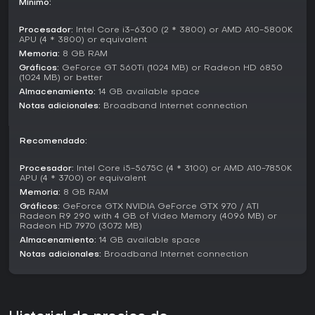
concretos, como recuperar objetos o derrotar jefes únicos
Mínimo:
en mapas proceduralmente alterados. No hay modos
competitivos, con el enfoque en el cooperativo y el juego en
Procesador:
Intel Core i3-6300 (2 * 3800) or AMD A10-5800K
solitario.
APU (4 * 3800) or equivalent
Memoria:
8 GB RAM
Story and Setting
Gráficos:
GeForce GT 560Ti (1024 MB) or Radeon HD 6850
(1024 MB) or better
Ambientado cinco años después de los eventos del juego
Almacenamiento:
14 GB available space
anterior, Shadow Warrior 2 sitúa a Lo Wang en un mundo
Notas adicionales:
Broadband Internet connection
corrompido por invasiones demoníacas. Como mercenario,
se ve envuelto en conflictos con una científica, un rival
corporativo llamado Orochi Zilla y fuerzas demoníacas
Recomendado:
inestables. La narrativa se desarrolla en misiones que
transcurren entre ciudades cibernéticas y tierras fronterizas
Procesador:
Intel Core i5-5675C (4 * 3100) or AMD A10-7850K
salvajes, impulsada por el humor de Lo Wang en los
APU (4 * 3700) or equivalent
diálogos.
Memoria:
8 GB RAM
Gráficos:
GeForce GTX NVIDIA GeForce GTX 970 / ATI
¿Merece la pena?
Radeon R9 290 with 4 GB of Video Memory (4096 MB) or
Shadow Warrior 2 sigue siendo una gran opción para
Radeon HD 7970 (3072 MB)
amantes de los shooters en primera persona rápidos, con
Almacenamiento:
14 GB available space
recolección de loot y cooperativo. Los jugadores elogian su
Notas adicionales:
Broadband Internet connection
combate divertido y la rejugabilidad de los niveles
procedurales, considerándolo un título infravalorado. Con
una puntuación de Metacritic alrededor de 78, atrae a fans
de juegos como Doom o Borderlands, ofreciendo un sólido
valor para quienes buscan una mezcla de disparos y