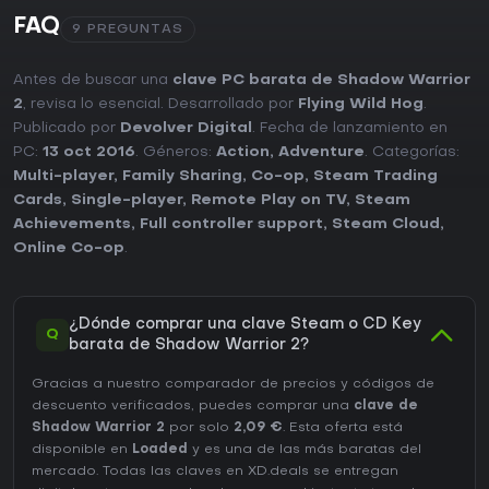
FAQ
9 PREGUNTAS
Antes de buscar una
clave PC barata de Shadow Warrior
2
, revisa lo esencial. Desarrollado por
Flying Wild Hog
.
Publicado por
Devolver Digital
. Fecha de lanzamiento en
PC:
13 oct 2016
. Géneros:
Action
,
Adventure
. Categorías:
Multi-player
,
Family Sharing
,
Co-op
,
Steam Trading
Cards
,
Single-player
,
Remote Play on TV
,
Steam
Achievements
,
Full controller support
,
Steam Cloud
,
Online Co-op
.
¿Dónde comprar una clave Steam o CD Key
Q
barata de Shadow Warrior 2?
Gracias a nuestro comparador de precios y códigos de
descuento verificados, puedes comprar una
clave de
Shadow Warrior 2
por solo
2,09 €
. Esta oferta está
disponible en
Loaded
y es una de las más baratas del
mercado. Todas las claves en XD.deals se entregan