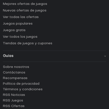
Mejores ofertas de juegos
Nuevas ofertas de juegos
Ver todas las ofertas
Juegos populares
Juegos gratis
Ver todos los juegos
Tiendas de juegos y cupones
Guías
FAQ
Sobre nosotros
Guías y tutoriales
Contáctanos
¿Cómo activar una CD Key de Steam?
Recompensas
¿Cómo activar una CD Key de Epic Games?
Política de privacidad
Términos y condiciones
¿Cómo activar una CD Key de GOG?
RSS Noticias
¿Cómo activar una CD Key de Ubisoft Connect?
RSS Juegos
¿Cómo activar una CD Key de EA App?
RSS Ofertas