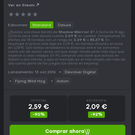
Ver en Steam
★
★
★
★
★
Ediciones:
Standard
Deluxe
¿Buscas una clave barata de
Shadow Warrior 2
? A fecha de 8 ago
2026 la clave más barata cuesta
2,09 €
en Loaded. Comparamos 56
ofertas de 18 tiendas, con un rango de
2,09 €
a
85,37 €
. En
keyshops el precio más bajo es 2,09 €, en tiendas oficiales arranca
en 2,59 €. Con tantos vendedores la distancia entre los extremos
suele ser de varias veces, así que elegir tienda pesa más aquí que
esperar a unas rebajas. En PC compras una clave que activas en
Steam u otro cliente, y aquí el mercado es el más amplio, con más de
una cuarta parte de los juegos con oferta en keyshop.
Lanzamiento: 13 oct 2016
Devolver Digital
Flying Wild Hog
Action
OFFICIAL
KEYSHOPS
2,59 €
2,09 €
-90%
-92%
Comprar ahora