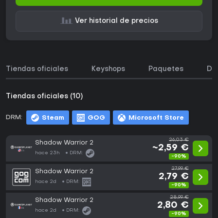
Ver historial de precios
Tiendas oficiales
Keyshops
Paquetes
DL
Tiendas oficiales (10)
DRM:
Steam
GOG
Microsoft Store
26,03 €
Shadow Warrior 2
~2,59 €
hace 23h
DRM:
-90%
27,99 €
Shadow Warrior 2
2,79 €
hace 2d
DRM:
-90%
28,99 €
Shadow Warrior 2
2,80 €
hace 2d
DRM:
-90%