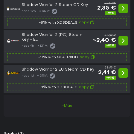
28,99 €
Shadow Warrior 2 Steam CD Key
2,35 €
hace 12h
DRM:
-91%
copy
-8% with XD8DEALS
Shadow Warrior 2 (PC) Steam
28,99 €
Key - EU
~2,40 €
-91%
hace 9h
DRM:
copy
-17% with SEAL17XDD
28,99 €
Shadow Warrior 2 EU Steam CD Key
2,41 €
hace 1d
DRM:
-91%
copy
-8% with XD8DEALS
+Más