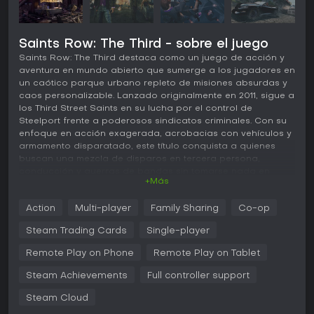
Saints Row: The Third - sobre el juego
Saints Row: The Third destaca como un juego de acción y
aventura en mundo abierto que sumerge a los jugadores en
un caótico parque urbano repleto de misiones absurdas y
caos personalizable. Lanzado originalmente en 2011, sigue a
los Third Street Saints en su lucha por el control de
Steelport frente a poderosos sindicatos criminales. Con su
enfoque en acción exagerada, acrobacias con vehículos y
armamento disparatado, este título conquista a quienes
buscan una mezcla de disparos en tercera persona,
conducción y guerras de bandas sin tomarse nada en
+Más
serio.
Jugabilidad
Action
Multi-player
Family Sharing
Co-op
En Saints Row: The Third, las mecánicas principales giran en
Steam Trading Cards
Single-player
torno a explorar el mundo abierto de Steelport, librar
guerras por territorios y cumplir misiones que suben de
Remote Play on Phone
Remote Play on Tablet
absurdo. Los jugadores manejan un personaje
Steam Achievements
Full controller support
personalizable al frente de los Saints, con una rueda de
armas para alternar entre pistolas, subfusiles, escopetas,
Steam Cloud
lanzacohetes y objetos atípicos como el bate dildo