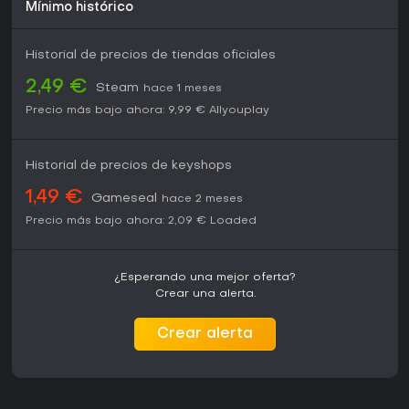
Mínimo histórico
Críticos y jugadores alaban la profundidad de
personalización y las misiones locas, aunque algunos
señalan que el escenario parece poco desarrollado y el
Historial de precios de tiendas oficiales
humor a veces repetitivo. Si te gustan los mundos abiertos
con cooperativo y armamento absurdo, este juego ofrece
2,49 €
Steam
hace 1 meses
diversión duradera, sobre todo en co-op. Para quienes
prefieren narrativas serias o mecánicas innovadoras,
Precio más bajo ahora:
9,99 €
Allyouplay
puede no destacar, pero su libertad caótica lo convierte en
una opción sólida para sesiones de guerras de bandas
desenfadadas.
Historial de precios de keyshops
1,49 €
Gameseal
hace 2 meses
Precio más bajo ahora:
2,09 €
Loaded
¿Esperando una mejor oferta?
Crear una alerta.
Crear alerta