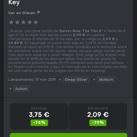
Key
Ver en Steam
★
★
★
★
★
¿Buscas una clave barata de
Saints Row: The Third
? A fecha de 9
ago 2026 la clave más barata cuesta
2,09 €
en Loaded.
Comparamos 61 ofertas de 15 tiendas, con un rango de
2,09 €
a
24,84 €
. En keyshops el precio más bajo es 2,09 €, en tiendas
oficiales arranca en 3,75 €. Con tantos vendedores la distancia entre
los extremos suele ser de varias veces, así que elegir tienda pesa
más aquí que esperar a unas rebajas. Este juego ya ha estado más
barato, en el 86% de los días con datos. Una alerta de precio te
avisará de la próxima bajada. En PC compras una clave que activas
en Steam u otro cliente, y aquí el mercado es el más amplio, con más
de una cuarta parte de los juegos con oferta en keyshop.
Lanzamiento: 17 nov 2011
Deep Silver
Volition
Action
OFFICIAL
KEYSHOPS
3,75 €
2,09 €
-74%
-79%