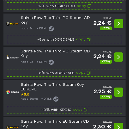
copy
-17% with SEAL17XDD
Saints Row: The Third PC Steam CD
9,99 €
Key
2,24 €
-77%
hace 2d
DRM:
copy
-8% with XD8DEALS
Saints Row: The Third PC Steam CD
9,99 €
Key
2,24 €
-77%
hace 2d
DRM:
copy
-8% with XD8DEALS
Saints Row: The Third Steam Key
9,99 €
EUROPE
2,25 €
★
5.0
-77%
hace 3sem
DRM:
copy
-10% with XDD10
Saints Row: The Third EU Steam CD
9,99 €
Key
2,30 €