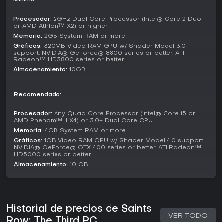
Mínimo:
La experiencia principal es una campaña para un jugador
Procesador:
2GHz Dual Core Processor (Intel® Core 2 Duo
que se puede disfrutar en solitario o en cooperativo, con
or AMD Athlon™ X2) or higher
soporte para hasta dos jugadores online o por system link.
Memoria:
2GB System RAM or more
Este modo co-op se integra a la perfección, permitiendo
Gráficos:
320MB Video RAM GPU w/ Shader Model 3.0
que amigos se unan a las misiones con interacciones extra.
support. NVIDIA® GeForce® 8800 series or better. ATI
Radeon™ HD3800 series or better
Más allá de la historia, Whored Mode propone
Almacenamiento:
10GB
supervivencia por oleadas contra enemigos interminables,
limitada a dos participantes. Las diversions ofrecen
actividades secundarias rejugables, como Insurance Fraud,
Recomendado:
donde maximizas lesiones personales en el tráfico para
cobrar premios, o Mayhem, centrada en destrozar
Procesador:
Any Quad Core Processor (Intel® Core i5 or
propiedades al máximo. Las operaciones Flashpoint de
AMD Phenom™ II X4) or 3.0+ Dual Core CPU
bandas surgen como desafíos repetibles para sabotear
Memoria:
4GB System RAM or more
rivales y ganar respeto.
Gráficos:
1GB Video RAM GPU w/ Shader Model 4.0 support.
NVIDIA® GeForce® GTX 400 series or better. ATI Radeon™
Las actividades se enlazan con la trama pero siguen
HD5000 series or better
disponibles después, sin multijugador competitivo dedicado.
Almacenamiento:
10 GB
En su lugar, el énfasis está en el caos libre y las locuras
cooperativas en el mundo abierto.
Factions and Story
Historial de precios de Saints
La narrativa enfrenta a los Third Street Saints con el
VER TODO
Syndicate, una red criminal global que domina Steelport a
Row: The Third PC