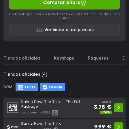
Comprar ahora
En keyshops, estuvo más barato en el 86% de los días con
datos.
Ver historial de precios
Tiendas oficiales
Keyshops
Paquetes
DL
Tiendas oficiales (4)
DRM:
GOG
Steam
Saints Row: The Third - The Full
14,99 €
Package
3,75 €
-74%
hace 1sem
DRM:
Saints Row: The Third
9,99 €