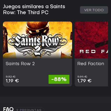
Juegos similares a Saints
VER TODO
Row: The Third PC
Saints Row 2
Red Faction
9,92 €
9,94 €
-88%
1,19 €
1,79 €
FAQ
9 PREGUNTAS