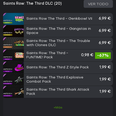
Saints Row: The Third DLC (20)
VER TODO
Saints Row The Third - Genkibowl VII
6,99 €
Saints Row: The Third - Gangstas in
6,99 €
Space
Saints Row: The Third - The Trouble
6,99 €
with Clones DLC
Saints Row: The Third -
0,98 €
-67%
FUNTIME! Pack
Saints Row: The Third Z Style Pack
1,99 €
Saints Row: The Third Explosive
1,99 €
Combat Pack
Saints Row: The Third Shark Attack
1,99 €
Pack
+Más