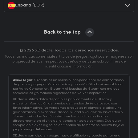
España (EUR)
Back to the top
© 2026 XD.deals. Todos los derechos reservados.
Todas las marcas comerciales, títulos de juegos, logotipos e imágenes son
propiedad de sus respectivos dueños y se usan solo con fines de
identificación e información.
Aviso legal:
XD.deals es un servicio independiente de comparación
de precios y agregación de ofertas y no está afiliado ni respaldado
por Valve Corporation. Steam y el logotipo de Steam son marcas
comerciales y/o marcas registradas de Valve Corporation.
XD.deals utiliza datos disponibles públicamente de Steam y
muestra información de precios de tiendas de terceros solo con
fines informativos. No vendemos productos ni claves digitales y no
garantizamos la exactitud, disponibilidad o validez de las ofertas o
claves mostradas. Verifica siempre las condiciones finales
directamente en el sitio de la tienda antes de comprar. Cualquier
compra de claves digitales en tiendas de terceros se realiza bajo el
propio riesgo del usuario.
XD.deals participa en programas de afiliación y puede ganar una