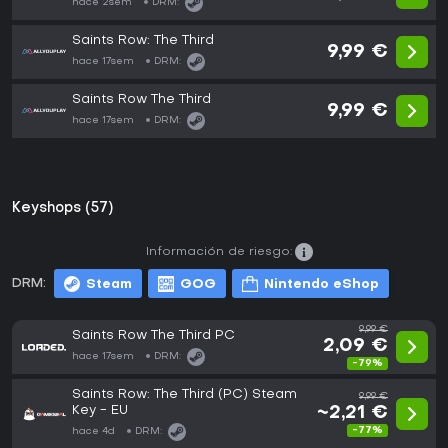
hace 2sem
DRM:
Saints Row: The Third
9,99 €
hace 17sem
DRM:
Saints Row The Third
9,99 €
hace 17sem
DRM:
Keyshops (57)
Información de riesgo:
DRM:
Steam
GOG
Nintendo eShop
9,99 €
Saints Row The Third PC
2,09 €
hace 17sem
DRM:
-79%
Saints Row: The Third (PC) Steam
9,99 €
Key - EU
~2,21 €
-77%
hace 4d
DRM: