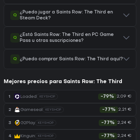
¿Puedo jugar a Saints Row: The Third en
Q
Steam Deck?
¿Está Saints Row: The Third en PC Game
Q
Pass u otras suscripciones?
Q
¿Puedo comprar Saints Row: The Third aquí?
Mejores precios para Saints Row: The Third
2,09 €
1
Loaded
-79%
KEYSHOP
2,21 €
2
Gameseal
-77%
KEYSHOP
2,24 €
3
G2Play
-77%
KEYSHOP
2,24 €
4
Kinguin
-77%
KEYSHOP