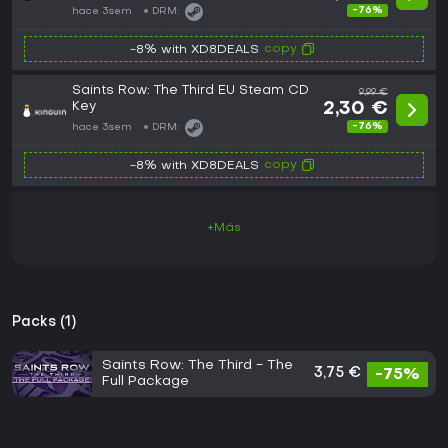
-76%
hace 3sem
DRM:
copy
-8% with XD8DEALS
Saints Row: The Third EU Steam CD
9,99 €
Key
2,30 €
-76%
hace 3sem
DRM:
copy
-8% with XD8DEALS
+Más
Packs (1)
Saints Row: The Third - The
3,75 €
-75%
Full Package