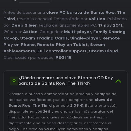
Antes de buscar una
clave PC barata de Saints Row: The
Third
, revisa lo esencial. Desarrollado por
Volition
. Publicado
por
Deep Silver
. Fecha de lanzamiento en PC:
17 nov 2011
.
Géneros:
Action
. Categorías:
Multi-player
,
Family Sharing
,
Co-op
,
Steam Trading Cards
,
Single-player
,
Remote
Play on Phone
,
Remote Play on Tablet
,
Steam
Achievements
,
Full controller support
,
Steam Cloud
.
Clasificación por edades:
PEGI 18
.
¿Dónde comprar una clave Steam o CD Key
Q
barata de Saints Row: The Third?
Gracias a nuestro comparador de precios y códigos de
descuento verificados, puedes comprar una
clave de
Saints Row: The Third
por solo
2,09 €
. Esta oferta está
disponible en
Loaded
y es una de las más baratas del
mercado. Todas las claves en XD.deals se entregan
digitalmente y se pueden descargar al instante tras el
pago. Los precios ya incluyen comisiones y códigos