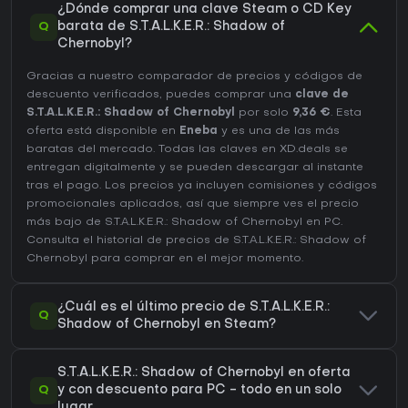
¿Dónde comprar una clave Steam o CD Key
Q
barata de S.T.A.L.K.E.R.: Shadow of
Chernobyl?
Gracias a nuestro comparador de precios y códigos de
descuento verificados, puedes comprar una
clave de
S.T.A.L.K.E.R.: Shadow of Chernobyl
por solo
9,36 €
. Esta
oferta está disponible en
Eneba
y es una de las más
baratas del mercado. Todas las claves en XD.deals se
entregan digitalmente y se pueden descargar al instante
tras el pago. Los precios ya incluyen comisiones y códigos
promocionales aplicados, así que siempre ves el precio
más bajo de S.T.A.L.K.E.R.: Shadow of Chernobyl en
PC
.
Consulta el
historial de precios de S.T.A.L.K.E.R.: Shadow of
Chernobyl
para comprar en el mejor momento.
¿Cuál es el último precio de S.T.A.L.K.E.R.:
Q
Shadow of Chernobyl en Steam?
S.T.A.L.K.E.R.: Shadow of Chernobyl en oferta
Q
y con descuento para PC - todo en un solo
lugar