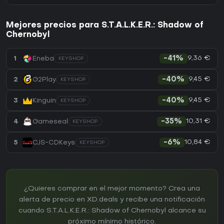
Mejores precios para S.T.A.L.K.E.R.: Shadow of
Chernobyl
9,36 €
1
Eneba
-41%
KEYSHOP
9,45 €
2
G2Play
-40%
KEYSHOP
9,45 €
3
Kinguin
-40%
KEYSHOP
10,31 €
4
Gameseal
-35%
KEYSHOP
10,84 €
5
CJS-CDKeys
-6%
KEYSHOP
¿Quieres comprar en el mejor momento? Crea una
alerta de precio en XD.deals y recibe una notificación
cuando S.T.A.L.K.E.R.: Shadow of Chernobyl alcance su
próximo mínimo histórico.