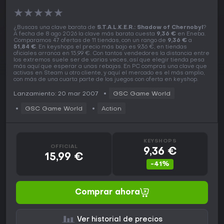
★
★
★
★
★
¿Buscas una clave barata de
S.T.A.L.K.E.R.: Shadow of Chernobyl
?
A fecha de 8 ago 2026 la clave más barata cuesta
9,36 €
en Eneba.
Comparamos 47 ofertas de 11 tiendas, con un rango de
9,36 €
a
51,84 €
. En keyshops el precio más bajo es 9,36 €, en tiendas
oficiales arranca en 15,99 €. Con tantos vendedores la distancia entre
los extremos suele ser de varias veces, así que elegir tienda pesa
más aquí que esperar a unas rebajas. En PC compras una clave que
activas en Steam u otro cliente, y aquí el mercado es el más amplio,
con más de una cuarta parte de los juegos con oferta en keyshop.
Lanzamiento: 20 mar 2007
GSC Game World
GSC Game World
Action
KEYSHOPS
OFFICIAL
9,36 €
15,99 €
-41%
Comprar ahora
Ver historial de precios