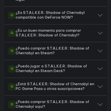
¿Es S.T.A.L.K.E.R.: Shadow of Chernobyl
Q
compatible con GeForce NOW?
¿Es un buen momento para comprar
Q
S.T.A.L.K.E.R.: Shadow of Chernobyl?
¿Puedo comprar S.T.A.L.K.E.R.: Shadow of
Q
Chernobyl en Steam?
¿Puedo jugar a S.T.A.L.K.E.R.: Shadow of
Q
Chernobyl en Steam Deck?
¿Está S.T.A.L.K.E.R.: Shadow of Chernobyl en
Q
PC Game Pass u otras suscripciones?
¿Puedo comprar S.T.A.L.K.E.R.: Shadow of
Q
Chernobyl aquí?