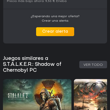
Precio más bajo ahora:
9,36 €
Eneba
¿Merece la pena?
Con una puntuación de 82/100 en Metacritic basada en 44
¿Esperando una mejor oferta?
reseñas y un promedio de 83% en Game Rankings de 51
Crear una alerta.
críticas, S.T.A.L.K.E.R.: Shadow of Chernobyl ha recibido
elogios por su atmósfera inmersiva y profundidad, pese a
Crear alerta
críticas por bugs e inconsistencias en la historia. Sigue
disponible en PC, con parches como la versión 1.0003 que
mejoran aspectos técnicos como el soporte para
widescreen. No hay actualizaciones ni temporadas en
curso, pero los mods de la comunidad prolongan su vida,
corrigiendo problemas y añadiendo funciones.
Juegos similares a
Este título es ideal para quienes disfrutan shooters de
S.T.A.L.K.E.R.: Shadow of
VER TODO
supervivencia desafiantes con toques de horror y
Chernobyl PC
decisiones impactantes, sobre todo si atraen los escenarios
postapocalípticos. Si prefieres acción directa sin gestión
intensiva, puede resultar exigente, pero para fans de la
exploración táctica y narrativas rejugables, mantiene un
gran valor incluso hoy.