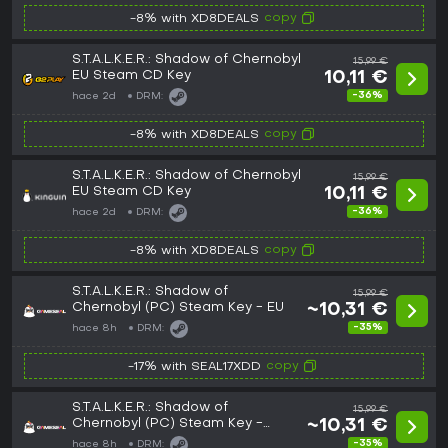
copy
-8% with XD8DEALS
S.T.A.L.K.E.R.: Shadow of Chernobyl
15,99 €
EU Steam CD Key
10,11 €
-36%
hace 2d
DRM:
copy
-8% with XD8DEALS
S.T.A.L.K.E.R.: Shadow of Chernobyl
15,99 €
EU Steam CD Key
10,11 €
-36%
hace 2d
DRM:
copy
-8% with XD8DEALS
S.T.A.L.K.E.R.: Shadow of
15,99 €
Chernobyl (PC) Steam Key - EU
~10,31 €
-35%
hace 8h
DRM:
copy
-17% with SEAL17XDD
S.T.A.L.K.E.R.: Shadow of
15,99 €
Chernobyl (PC) Steam Key -
~10,31 €
GLOBAL
-35%
hace 8h
DRM: