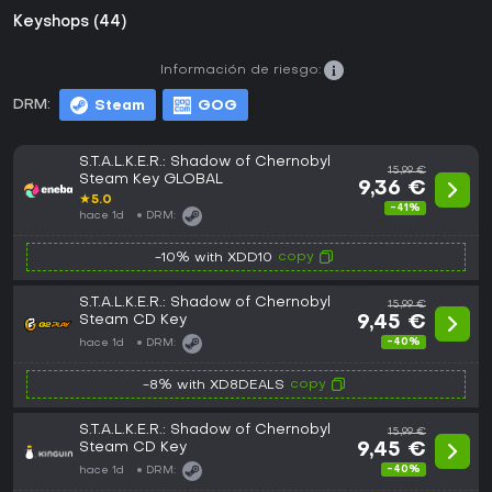
Keyshops (44)
Información de riesgo:
DRM:
Steam
GOG
S.T.A.L.K.E.R.: Shadow of Chernobyl
15,99 €
Steam Key GLOBAL
9,36 €
★
5.0
-41%
hace 1d
DRM:
copy
-10% with XDD10
S.T.A.L.K.E.R.: Shadow of Chernobyl
15,99 €
Steam CD Key
9,45 €
-40%
hace 1d
DRM:
copy
-8% with XD8DEALS
S.T.A.L.K.E.R.: Shadow of Chernobyl
15,99 €
Steam CD Key
9,45 €
-40%
hace 1d
DRM: