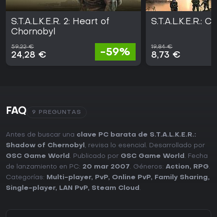
S.T.A.L.K.E.R. 2: Heart of
S.T.A.L.K.E.R.: C
Chornobyl
59,22 €
19,84 €
-59%
24,28 €
8,73 €
FAQ
9 PREGUNTAS
Antes de buscar una
clave PC barata de S.T.A.L.K.E.R.:
Shadow of Chernobyl
, revisa lo esencial. Desarrollado por
GSC Game World
. Publicado por
GSC Game World
. Fecha
de lanzamiento en PC:
20 mar 2007
. Géneros:
Action
,
RPG
.
Categorías:
Multi-player
,
PvP
,
Online PvP
,
Family Sharing
,
Single-player
,
LAN PvP
,
Steam Cloud
.