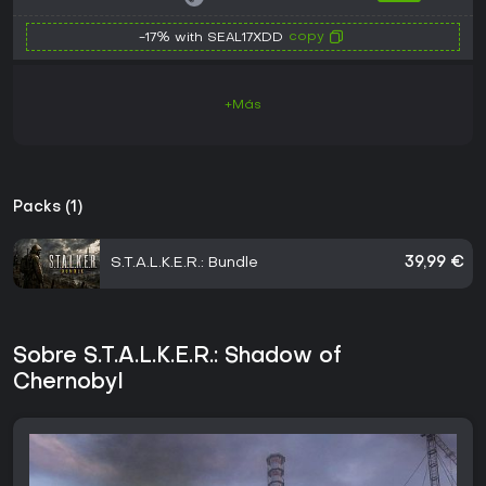
copy
-17% with SEAL17XDD
+Más
Packs (1)
S.T.A.L.K.E.R.: Bundle
39,99 €
Sobre S.T.A.L.K.E.R.: Shadow of
Chernobyl