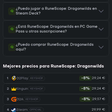
¿Puedo jugar a RuneScape: Dragonwilds en
Q
Steam Deck?
¿Está RuneScape: Dragonwilds en PC Game
Q
Pass u otras suscripciones?
¿Puedo comprar RuneScape: Dragonwilds
Q
aquí?
Mejores precios para RuneScape: Dragonwilds
29,24 €
1
G2Play
-8%
KEYSHOP
29,24 €
2
Kinguin
-8%
KEYSHOP
29,57 €
3
G2A
-8%
KEYSHOP
29,99 €
4
Steam
OFFICIAL