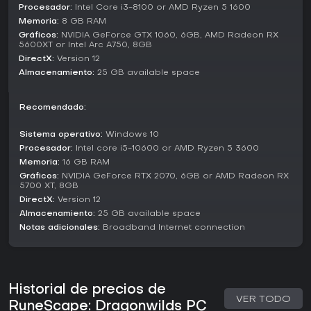
Procesador:
Intel Core i3-8100 or AMD Ryzen 5 1600
de reproducción separadas.
Memoria:
8 GB RAM
El juego en solitario es perfectamente viable para quienes
Gráficos:
NVIDIA GeForce GTX 1060, 6GB, AMD Radeon RX
5600XT or Intel Arc A750, 8GB
prefieren aventuras independientes, aunque el diseño
DirectX:
Version 12
fomenta agruparse para desafíos mayores, como
encuentros con dragones o el descubrimiento de regiones
Almacenamiento:
25 GB available space
ocultas. Actualizaciones recientes han sumado misiones y
actividades que se integran fluidamente, ampliando las
Recomendado:
opciones para el progreso grupal.
Updates and Current State
Sistema operativo:
Windows 10
Procesador:
Intel core i5-10600 or AMD Ryzen 5 3600
A principios de 2026, RuneScape: Dragonwilds sigue
Memoria:
16 GB RAM
evolucionando con actualizaciones regulares, incluidos
parches menores que añaden nuevas misiones,
Gráficos:
NVIDIA GeForce RTX 2070, 6GB or AMD Radeon RX
5700 XT, 8GB
recompensas y actividades. El roadmap de desarrollo,
DirectX:
Version 12
moldeado por el feedback de los jugadores, prevé grandes
lanzamientos de contenido con regiones, facciones y
Almacenamiento:
25 GB available space
habilidades nuevas para el año.
Notas adicionales:
Broadband Internet connection
El juego permanece en Early Access, con Jagex apostando
por cambios impulsados por la comunidad. Este enfoque
ha mejorado la fluidez del combate, las herramientas de
Historial de precios de
construcción y la profundidad de la exploración, logrando
VER TODO
un build actual más pulido que la mayoría de títulos en Early
RuneScape: Dragonwilds PC