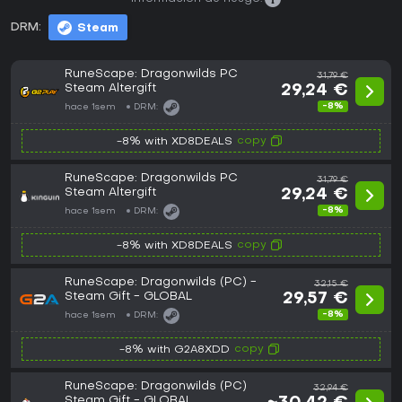
DRM:
Steam
RuneScape: Dragonwilds PC
31,79 €
Steam Altergift
29,24 €
-8%
hace 1sem
DRM:
copy
-8% with XD8DEALS
RuneScape: Dragonwilds PC
31,79 €
Steam Altergift
29,24 €
-8%
hace 1sem
DRM:
copy
-8% with XD8DEALS
RuneScape: Dragonwilds (PC) -
32,15 €
Steam Gift - GLOBAL
29,57 €
-8%
hace 1sem
DRM:
copy
-8% with G2A8XDD
RuneScape: Dragonwilds (PC)
32,94 €
Steam Gift - GLOBAL