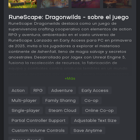
RuneScape: Dragonwilds - sobre el juego
RuneScape: Dragonwilds destaca como un juego de
supervivencia crafting cooperativo con elementos de action
RPG y aventura, ambientado en el vasto universo de
RuneScape. Lanzado en Early Access para PC en primavera
de 2025, invita a los jugadores a explorar el misterioso
continente de Ashenfall, lleno de magia salvaje y secretos
ancestrales. Desarrollado por Jagex con Unreal Engine 5,
fusiona la recolección de recursos, la fabricación de
equipo y combates contra criaturas temibles en un mundo
artesanal devastado por la energía Anima transformadora.
+Más
Jugabilidad
Action
RPG
Adventure
Early Access
En RuneScape: Dragonwilds, el núcleo del juego gira en
torno a la supervivencia y el progreso en un entorno
Multi-player
Family Sharing
Co-op
dinámico. Los jugadores comienzan recolectando
materiales como madera y mineral, que pueden manipular
Single-player
Steam Cloud
Online Co-op
con habilidades basadas en runas: desde invocar un
Partial Controller Support
Adjustable Text Size
hacha espectral para talar árboles con rapidez hasta
hacer explotar vetas de mineral con un gesto. Estos
Custom Volume Controls
Save Anytime
recursos alimentan sistemas de crafting para pociones,
equipo y construcción de bases, imprescindibles para