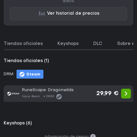
datos.
Ver historial de precios
Tiendas oficiales
Keyshops
DLC
Sobre el
Tiendas oficiales (1)
DRM:
Steam
RuneScape: Dragonwilds
29,99 €
hace 4sem
DRM:
Keyshops (6)
Información de riesgo: