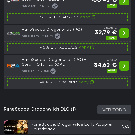
~30,42 €
-7%
hace 15h
DRM:
copy
-17% with SEAL17XDD
38,58 €
RuneScape Dragonwilds (PC)
32,79 €
hace 1sem
DRM:
-15%
copy
-15% with XDDEALS
RuneScape: Dragonwilds (PC) -
37,64 €
Steam Gift - EUROPE
34,62 €
-8%
hace 6h
DRM:
copy
-8% with G2A8XDD
RuneScape: Dragonwilds DLC (1)
VER TODO
RuneScape: Dragonwilds Early Adopter
N/A
Soundtrack