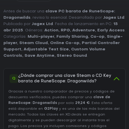
Antes de buscar una
clave PC barata de RuneScape:
Dragonwilds
, revisa lo esencial. Desarrollado por
Jagex Ltd
.
Publicado por
Jagex Ltd
. Fecha de lanzamiento en PC:
15
abr 2025
. Géneros:
Action
,
RPG
,
Adventure
,
Early Access
.
Categorías:
Multi-player
,
Family Sharing
,
Co-op
,
Single-
player
,
Steam Cloud
,
Online Co-op
,
Partial Controller
Support
,
Adjustable Text Size
,
Custom Volume
Controls
,
Save Anytime
,
Stereo Sound
.
¿Dónde comprar una clave Steam o CD Key
Q
barata de RuneScape: Dragonwilds?
Gracias a nuestro comparador de precios y códigos de
descuento verificados, puedes comprar una
clave de
RuneScape: Dragonwilds
por solo
29,24 €
. Esta oferta
está disponible en
G2Play
y es una de las más baratas del
mercado. Todas las claves en XD.deals se entregan
digitalmente y se pueden descargar al instante tras el
pago. Los precios ya incluyen comisiones y códigos