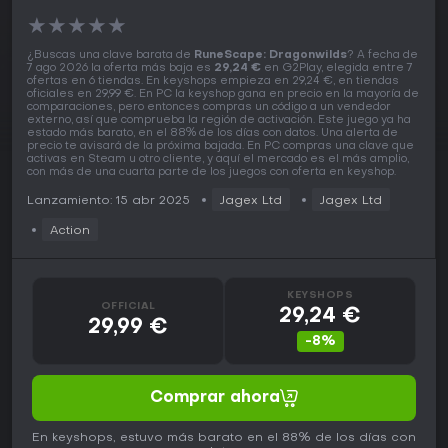
★
★
★
★
★
¿Buscas una clave barata de
RuneScape: Dragonwilds
? A fecha de
7 ago 2026 la oferta más baja es
29,24 €
en G2Play, elegida entre 7
ofertas en 6 tiendas. En keyshops empieza en 29,24 €, en tiendas
oficiales en 29,99 €. En PC la keyshop gana en precio en la mayoría de
comparaciones, pero entonces compras un código a un vendedor
externo, así que comprueba la región de activación. Este juego ya ha
estado más barato, en el 88% de los días con datos. Una alerta de
precio te avisará de la próxima bajada. En PC compras una clave que
activas en Steam u otro cliente, y aquí el mercado es el más amplio,
con más de una cuarta parte de los juegos con oferta en keyshop.
Lanzamiento: 15 abr 2025
Jagex Ltd
Jagex Ltd
Action
KEYSHOPS
OFFICIAL
29,24 €
29,99 €
-8%
Comprar ahora
En keyshops, estuvo más barato en el 88% de los días con