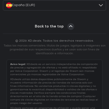
España (EUR)
Back to the top
© 2026 XD.deals. Todos los derechos reservados.
Todas las marcas comerciales, títulos de juegos, logotipos e imágenes son
propiedad de sus respectivos dueños y se usan solo con fines de
identificación e información.
Aviso legal:
XD.deals es un servicio independiente de comparación
de precios y agregación de ofertas y no está afiliado ni respaldado
por Valve Corporation. Steam y el logotipo de Steam son marcas
comerciales y/o marcas registradas de Valve Corporation.
XD.deals utiliza datos disponibles públicamente de Steam y
muestra información de precios de tiendas de terceros solo con
fines informativos. No vendemos productos ni claves digitales y no
garantizamos la exactitud, disponibilidad o validez de las ofertas o
claves mostradas. Verifica siempre las condiciones finales
directamente en el sitio de la tienda antes de comprar. Cualquier
compra de claves digitales en tiendas de terceros se realiza bajo el
propio riesgo del usuario.
XD.deals participa en programas de afiliación y puede ganar una