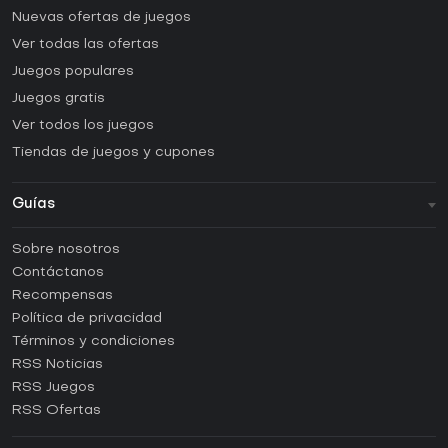
Nuevas ofertas de juegos
Ver todas las ofertas
Juegos populares
Juegos gratis
Ver todos los juegos
Tiendas de juegos y cupones
Guías
FAQ
Sobre nosotros
Guías y tutoriales
Contáctanos
¿Cómo activar una CD Key de Steam?
Recompensas
¿Cómo activar una CD Key de Epic Games?
Política de privacidad
Términos y condiciones
¿Cómo activar una CD Key de GOG?
RSS Noticias
¿Cómo activar una CD Key de Ubisoft Connect?
RSS Juegos
¿Cómo activar una CD Key de EA App?
RSS Ofertas
¿Cómo activar una CD Key de Battle.net?