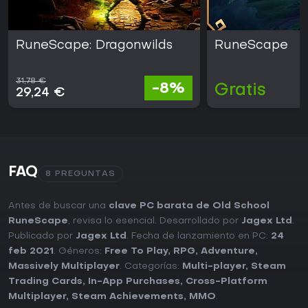
RuneScape: Dragonwilds
RuneScape
31,78 €
-8%
Gratis
29,24 €
FAQ
8 PREGUNTAS
Antes de buscar una
clave PC barata de Old School
RuneScape
, revisa lo esencial. Desarrollado por
Jagex Ltd
.
Publicado por
Jagex Ltd
. Fecha de lanzamiento en PC:
24
feb 2021
. Géneros:
Free To Play
,
RPG
,
Adventure
,
Massively Multiplayer
. Categorías:
Multi-player
,
Steam
Trading Cards
,
In-App Purchases
,
Cross-Platform
Multiplayer
,
Steam Achievements
,
MMO
.