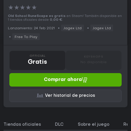
★
★
★
★
★
Old School RuneScape es gratis
en Steam! También disponible en
1 tiendas oficiales desde
0,00 €
.
Lanzamiento: 24 feb 2021
Jagex Ltd
Jagex Ltd
Free To Play
OFFICIAL
KEYSHOPS
Gratis
No disponible
Comprar ahora
Ver historial de precios
Tiendas oficiales
DLC
Sobre el juego
Req