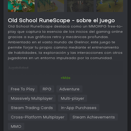
Old School RuneScape - sobre el juego
Old School RuneScape destaca como un MMORPG free-to-
play que captura la esencia de los inicios del gaming online
gracias a sus gráficos retro y mecánicas profundas.
Ambientado en el vasto mundo de Gielinor, este juego te
permite forjar tu propio camino mediante el entrenamiento
de habilidades, la exploración y las interacciones con otros
jugadores en un entorno impulsado por la comunidad.
Jugabilidad
En el núcleo de Old School RuneScape está el
+Más
entrenamiento de habilidades y la creación de tu personaje
en un mundo sandbox. Comienzas con acceso a 24
Free To Play
RPG
Adventure
habilidades variadas, desde las centradas en combate
como Attack y Strength hasta actividades no combativas
Massively Multiplayer
Multi-player
como Fishing, Mining y la recién introducida Sailing. Cada
habilidad sube de nivel mediante acciones repetitivas,
Steam Trading Cards
In-App Purchases
como talar árboles para Woodcutting o luchar contra
Cross-Platform Multiplayer
Steam Achievements
monstruos para ganar experiencia en combate. El sistema
basado en ticks añade estrategia, ya que cronometrar bien
MMO
las acciones optimiza la eficiencia.