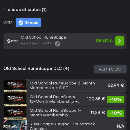
Tiendas oficiales (1)
DRM:
Steam
Old School RuneScape
Gratis
hace 21sem
DRM:
Old School RuneScape DLC (4)
VER TODO
Old School RuneScape 6-Month
62,94 €
Membership + OST
Old School RuneScape
100,65 €
-10%
12-Month Membership +
OST
Old School RuneScape 1-
11,54 €
-10%
Month Membership
RuneScape: Original Soundtrack
N/A
Classics