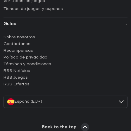
Ver todos los juegos
Tiendas de juegos y cupones
Guías
FAQ
Sobre nosotros
Guías y tutoriales
Contáctanos
¿Cómo activar una CD Key de Steam?
Recompensas
¿Cómo activar una CD Key de Epic Games?
Política de privacidad
Términos y condiciones
¿Cómo activar una CD Key de GOG?
RSS Noticias
¿Cómo activar una CD Key de Ubisoft Connect?
RSS Juegos
¿Cómo activar una CD Key de EA App?
RSS Ofertas
¿Cómo activar una CD Key de Battle.net?
España (EUR)
Back to the top