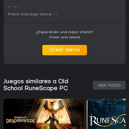
lento, pero para fans de MMORPG que valoran
-
-
-
profundidad y nostalgia, sigue siendo una opción sólida en
2026.
Precio más bajo ahora:
-
-
¿Esperando una mejor oferta?
Crear una alerta.
Crear alerta
Juegos similares a Old
VER TODO
School RuneScape PC