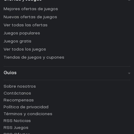
Mejores ofertas de juegos
Nuevas ofertas de juegos
Ver todas las ofertas
Juegos populares
Juegos gratis
Ver todos los juegos
Tiendas de juegos y cupones
Guías
FAQ
Sobre nosotros
Guías y tutoriales
Contáctanos
¿Cómo activar una CD Key de Steam?
Recompensas
¿Cómo activar una CD Key de Epic Games?
Política de privacidad
Términos y condiciones
¿Cómo activar una CD Key de GOG?
RSS Noticias
¿Cómo activar una CD Key de Ubisoft Connect?
RSS Juegos
¿Cómo activar una CD Key de EA App?