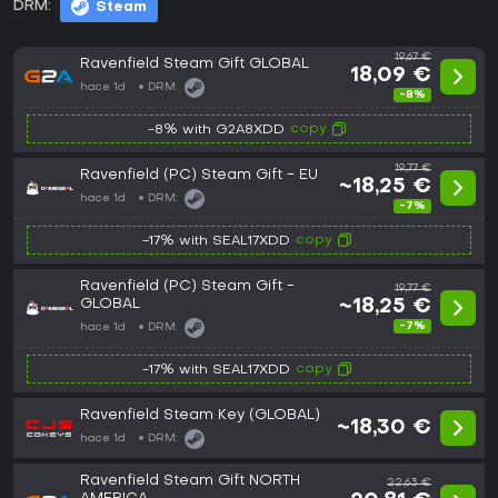
DRM:
Steam
19,67 €
Ravenfield Steam Gift GLOBAL
18,09 €
hace 1d
DRM:
-8%
copy
-8% with G2A8XDD
19,77 €
Ravenfield (PC) Steam Gift - EU
~18,25 €
hace 1d
DRM:
-7%
copy
-17% with SEAL17XDD
Ravenfield (PC) Steam Gift -
19,77 €
GLOBAL
~18,25 €
-7%
hace 1d
DRM:
copy
-17% with SEAL17XDD
Ravenfield Steam Key (GLOBAL)
~18,30 €
hace 1d
DRM:
Ravenfield Steam Gift NORTH
22,63 €