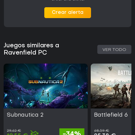
Crear alerta
Juegos similares a
VER TODO
Ravenfield PC
Subnautica 2
Battlefield 6
29,62 €
68,59 €
-34%