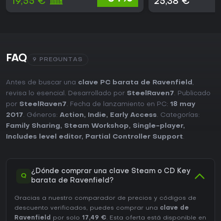
19,55 €
25,38 €
FAQ
9 PREGUNTAS
Antes de buscar una
clave PC barata de Ravenfield
,
revisa lo esencial. Desarrollado por
SteelRaven7
. Publicado
por
SteelRaven7
. Fecha de lanzamiento en PC:
18 may
2017
. Géneros:
Action
,
Indie
,
Early Access
. Categorías:
Family Sharing
,
Steam Workshop
,
Single-player
,
Includes level editor
,
Partial Controller Support
.
¿Dónde comprar una clave Steam o CD Key
Q
barata de Ravenfield?
Gracias a nuestro comparador de precios y códigos de
descuento verificados, puedes comprar una
clave de
Ravenfield
por solo
17,49 €
. Esta oferta está disponible en