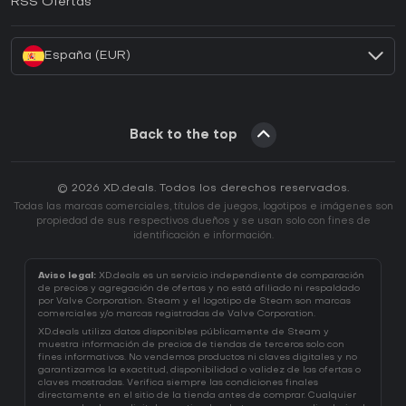
RSS Ofertas
¿Cómo activar una CD Key de Battle.net?
España (EUR)
Back to the top
© 2026 XD.deals. Todos los derechos reservados.
Todas las marcas comerciales, títulos de juegos, logotipos e imágenes son
propiedad de sus respectivos dueños y se usan solo con fines de
identificación e información.
Aviso legal:
XD.deals es un servicio independiente de comparación
de precios y agregación de ofertas y no está afiliado ni respaldado
por Valve Corporation. Steam y el logotipo de Steam son marcas
comerciales y/o marcas registradas de Valve Corporation.
XD.deals utiliza datos disponibles públicamente de Steam y
muestra información de precios de tiendas de terceros solo con
fines informativos. No vendemos productos ni claves digitales y no
garantizamos la exactitud, disponibilidad o validez de las ofertas o
claves mostradas. Verifica siempre las condiciones finales
directamente en el sitio de la tienda antes de comprar. Cualquier