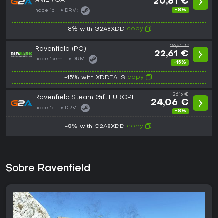
AMERICA
20,81 €
-8%
hace 1d
DRM:
copy
-8% with G2A8XDD
26,60 €
Ravenfield (PC)
22,61 €
hace 1sem
DRM:
-15%
copy
-15% with XDDEALS
26,16 €
Ravenfield Steam Gift EUROPE
24,06 €
hace 1d
DRM:
-8%
copy
-8% with G2A8XDD
Sobre Ravenfield