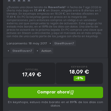
★
★
★
★
★
¿Buscas una clave barata de
Ravenfield
? A fecha de 7 ago 2026 la
oferta más baja es
17,49 €
en Steam, elegida entre 8 ofertas en 5
tiendas. En keyshops empieza en 18,09 €, en tiendas oficiales en
17,49 €. En PC la keyshop gana en precio en la mayoría de
comparaciones, pero entonces compras un código a un vendedor
externo, así que comprueba la región de activación. Este juego ya ha
estado más barato, en el 89% de los días con datos. Una alerta de
precio te avisará de la próxima bajada. En PC compras una clave que
activas en Steam u otro cliente, y aquí el mercado es el más amplio,
con más de una cuarta parte de los juegos con oferta en keyshop.
Lanzamiento: 18 may 2017
SteelRaven7
SteelRaven7
Action
KEYSHOPS
OFFICIAL
18,09 €
17,49 €
-8%
Comprar ahora
En keyshops, estuvo más barato en el 89% de los días con
datos.