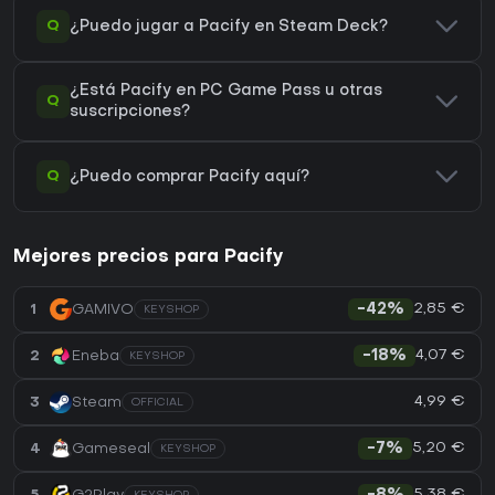
Q
¿Puedo jugar a Pacify en Steam Deck?
¿Está Pacify en PC Game Pass u otras
Q
suscripciones?
Q
¿Puedo comprar Pacify aquí?
Mejores precios para Pacify
2,85 €
1
GAMIVO
-42%
KEYSHOP
4,07 €
2
Eneba
-18%
KEYSHOP
4,99 €
3
Steam
OFFICIAL
5,20 €
4
Gameseal
-7%
KEYSHOP
5,38 €