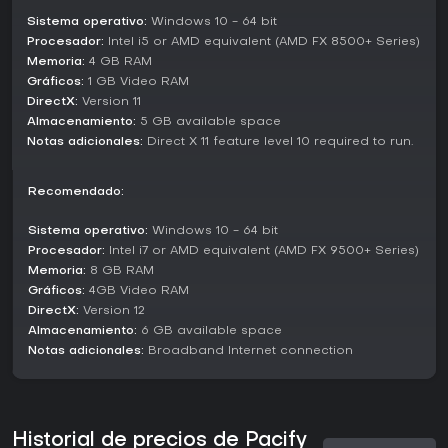
monstruos. Por ejemplo, la Dolls Mission transcurre en una
Sistema operativo:
Windows 10 - 64 bit
casa embrujada de un siglo, ligada a la oscura historia de
rituales en una funeraria que permitían comunicarse con los
Procesador:
Intel i5 or AMD equivalent (AMD FX 8500+ Series)
muertos. Estas misiones amplían el alcance del juego,
Memoria:
4 GB RAM
ofreciendo retos frescos al capturar entidades
Gráficos:
1 GB Video RAM
paranormales únicas.
DirectX:
Version 11
Almacenamiento:
5 GB available space
Actualizaciones recientes han añadido este contenido
Notas adicionales:
Direct X 11 feature level 10 required to run.
expandido, manteniendo el juego atractivo con nuevas
historias y mecánicas. A principios de 2026, estas
novedades aseguran variedad para los jugadores
Recomendado:
veteranos.
Sistema operativo:
Windows 10 - 64 bit
¿Merece la pena?
Procesador:
Intel i7 or AMD equivalent (AMD FX 9500+ Series)
La recepción de los jugadores hacia Pacify es muy positiva
Memoria:
8 GB RAM
en general, con un 87% de 11.062 reseñas en inglés que
Gráficos:
4GB Video RAM
elogian sus elementos de terror y diversión multijugador,
DirectX:
Version 12
sumando 32.523 reseñas en todos los idiomas calificadas
Almacenamiento:
6 GB available space
como muy positivas. Sin embargo, las reseñas recientes de
Notas adicionales:
Broadband Internet connection
los últimos 30 días muestran una respuesta mixta, con un
66% positivo de 123, señalando problemas persistentes
como bugs que podrían mermar el disfrute.
Si te apasionan los juegos de terror cooperativos con
Historial de precios de Pacify
amigos o la competencia estratégica en atmósferas