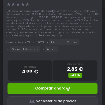
★
★
★
★
★
¿Buscas una clave barata de
Pacify
? A fecha de 7 ago 2026 la clave
más barata cuesta
2,85 €
en GAMIVO. Comparamos 19 ofertas de 10
tiendas, con un rango de
2,85 €
a
22,93 €
. En keyshops el precio
más bajo es 2,85 €, en tiendas oficiales arranca en 4,99 €. Con tantos
vendedores la distancia entre los extremos suele ser de varias
veces, así que elegir tienda pesa más aquí que esperar a unas
rebajas. En PC compras una clave que activas en Steam u otro
cliente, y aquí el mercado es el más amplio, con más de una cuarta
parte de los juegos con oferta en keyshop.
Lanzamiento: 22 feb 2019
Hitchcock Games
Shawn Hitchcock
Action
KEYSHOPS
OFFICIAL
2,85 €
4,99 €
-42%
Comprar ahora
Ver historial de precios