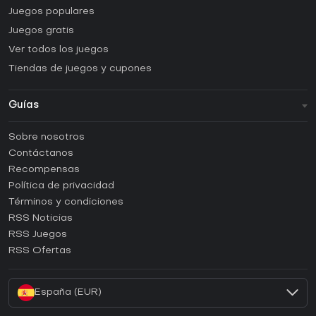
Juegos populares
Juegos gratis
Ver todos los juegos
Tiendas de juegos y cupones
Guías
FAQ
Sobre nosotros
Guías y tutoriales
Contáctanos
¿Cómo activar una CD Key de Steam?
Recompensas
¿Cómo activar una CD Key de Epic Games?
Política de privacidad
Términos y condiciones
¿Cómo activar una CD Key de GOG?
RSS Noticias
¿Cómo activar una CD Key de Ubisoft Connect?
RSS Juegos
¿Cómo activar una CD Key de EA App?
RSS Ofertas
¿Cómo activar una CD Key de Battle.net?
España (EUR)