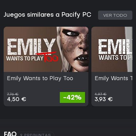
Juegos similares a Pacify PC
VER TODO
Emily Wants to Play Too
Emily Wants To
7,76 €
4,97 €
-42%
4,50 €
3,93 €
FAQ
9 PREGUNTAS