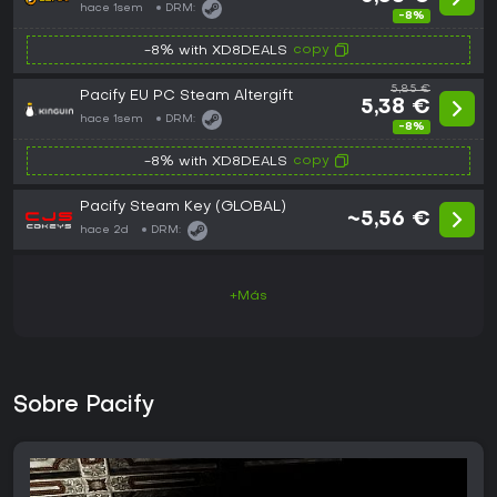
hace 1sem
DRM:
-8%
copy
-8% with XD8DEALS
5,85 €
Pacify EU PC Steam Altergift
5,38 €
hace 1sem
DRM:
-8%
copy
-8% with XD8DEALS
Pacify Steam Key (GLOBAL)
~5,56 €
hace 2d
DRM:
+Más
Sobre Pacify