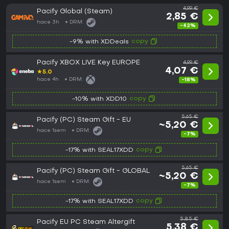
4,99 €
Pacify Global (Steam)
2,85 €
hace 3h
DRM:
-42%
copy
-9% with XDDeals
Pacify XBOX LIVE Key EUROPE
4,99 €
4,07 €
★
5.0
hace 4h
DRM:
-18%
copy
-10% with XDD10
5,65 €
Pacify (PC) Steam Gift - EU
~5,20 €
hace 1sem
DRM:
-7%
copy
-17% with SEAL17XDD
5,65 €
Pacify (PC) Steam Gift - GLOBAL
~5,20 €
hace 1sem
DRM:
-7%
copy
-17% with SEAL17XDD
5,85 €
Pacify EU PC Steam Altergift
5,38 €