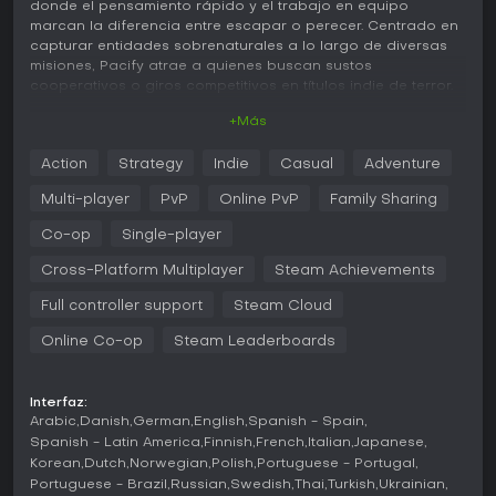
donde el pensamiento rápido y el trabajo en equipo
marcan la diferencia entre escapar o perecer. Centrado en
capturar entidades sobrenaturales a lo largo de diversas
misiones, Pacify atrae a quienes buscan sustos
cooperativos o giros competitivos en títulos indie de terror.
+Más
Jugabilidad
En el gameplay de Pacify, recorre oscuros y estrechos
Action
Strategy
Indie
Casual
Adventure
pasillos de lugares embrujados mientras evitas a una niña
que alterna entre estados inocentes y malévolos. El núcleo
Multi-player
PvP
Online PvP
Family Sharing
del juego consiste en buscar objetos como llaves, muñecas,
madera y cerillas para apaciguar la presencia maligna y
Co-op
Single-player
hallar la salida. La entidad se vuelve más inteligente y
Cross-Platform Multiplayer
Steam Achievements
rápida con el tiempo, lo que aumenta la tensión. Mantenerse
en silencio y oculto es clave, ya que la niña detecta ruidos y
Full controller support
Steam Cloud
movimientos, obligando a tomar decisiones estratégicas
sobre cuándo correr o esconderse. El multijugador añade
Online Co-op
Steam Leaderboards
profundidad, permitiendo que los amigos interrumpan
persecuciones para rescatarse mutuamente, mientras la
gestión de objetos y la lectura de pistas en notas guían el
Interfaz:
progreso por estos escenarios escalofriantes.
Arabic
Danish
German
English
Spanish - Spain
Spanish - Latin America
Finnish
French
Italian
Japanese
Cada misión incorpora mecánicas únicas ligadas a su
Korean
Dutch
Norwegian
Polish
Portuguese - Portugal
historia, como rituales fallidos en una antigua funeraria. Los
Portuguese - Brazil
Russian
Swedish
Thai
Turkish
Ukrainian
jugadores deben adaptarse a cambios que activan el lado