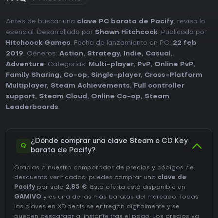
Antes de buscar una
clave PC barata de Pacify
, revisa lo
esencial. Desarrollado por
Shawn Hitchcock
. Publicado por
Hitchcock Games
. Fecha de lanzamiento en PC:
22 feb
2019
. Géneros:
Action
,
Strategy
,
Indie
,
Casual
,
Adventure
. Categorías:
Multi-player
,
PvP
,
Online PvP
,
Family Sharing
,
Co-op
,
Single-player
,
Cross-Platform
Multiplayer
,
Steam Achievements
,
Full controller
support
,
Steam Cloud
,
Online Co-op
,
Steam
Leaderboards
.
¿Dónde comprar una clave Steam o CD Key
Q
barata de Pacify?
Gracias a nuestro comparador de precios y códigos de
descuento verificados, puedes comprar una
clave de
Pacify
por solo
2,85 €
. Esta oferta está disponible en
GAMIVO
y es una de las más baratas del mercado. Todas
las claves en XD.deals se entregan digitalmente y se
pueden descargar al instante tras el pago. Los precios ya