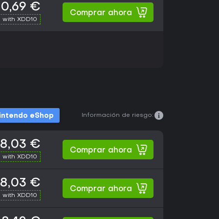
0,69 €
Comprar ahora
 with XDD10
Información de riesgo:
intendo eShop
8,03 €
Comprar ahora
 with XDD10
8,03 €
Comprar ahora
 with XDD10