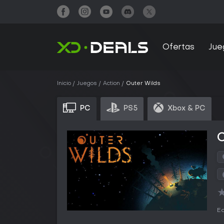
Ofertas
Jue
Inicio
Juegos
Action
Outer Wilds
PC
PS5
Xbox & PC
Ed