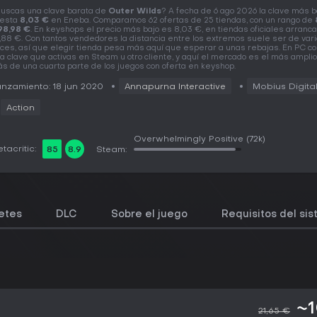
uscas una clave barata de
Outer Wilds
? A fecha de 6 ago 2026 la clave más 
esta
8,03 €
en Eneba. Comparamos 62 ofertas de 25 tiendas, con un rango de
98,98 €
. En keyshops el precio más bajo es 8,03 €, en tiendas oficiales arranc
,88 €. Con tantos vendedores la distancia entre los extremos suele ser de var
ces, así que elegir tienda pesa más aquí que esperar a unas rebajas. En PC 
a clave que activas en Steam u otro cliente, y aquí el mercado es el más amplio
s de una cuarta parte de los juegos con oferta en keyshop.
nzamiento: 18 jun 2020
Annapurna Interactive
Mobius Digita
Action
Overwhelmingly Positive
(72k)
tacritic:
85
8.9
Steam:
etes
DLC
Sobre el juego
Requisitos del si
~1
21,65 €