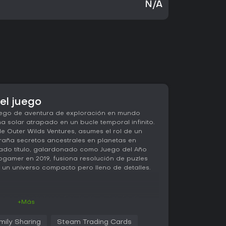
N/A
el juego
uego de aventura de exploración en mundo
a solar atrapado en un bucle temporal infinito.
 Outer Wilds Ventures, asumes el rol de un
raña secretos ancestrales en planetas en
mado título, galardonado como Juego del Año
gamer en 2019, fusiona resolución de puzles
 un universo compacto pero lleno de detalles.
torno a la exploración y la acumulación de
+Más
nico de bucle temporal. Cada ciclo dura unos
na supernova, aunque conservas la información
mily Sharing
Steam Trading Cards
 una pequeña nave espacial para visitar