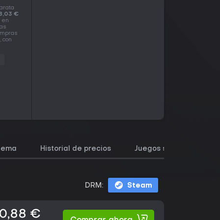
barata
8,03 €
a en
ias
compras
, con
l
stema
Historial de precios
Juegos similares
DRM:
Steam
0,88 €