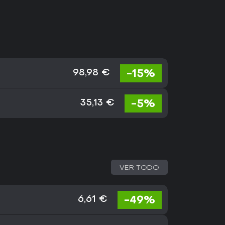
-15%
98,98 €
-5%
35,13 €
VER TODO
-49%
6,61 €