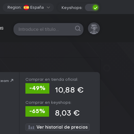
Region:
España
Keyshops:
Todas las plataformas
as
Comprar en tienda oficial:
Steam
-49%
10,88 €
Comprar en keyshops:
-65%
8,03 €
Ver historial de precios