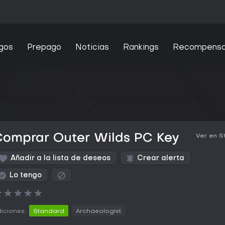
gos
Prepago
Noticias
Rankings
Recompens
Comprar Outer Wilds PC Key
Ver en 
Añadir a la lista de deseos
Crear alerta
Lo tengo
★
★
★
★
★
iciones:
Standard
Archaeologist