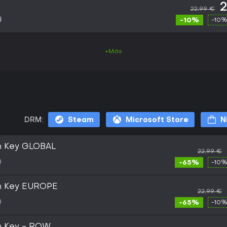
2
22,99 €
-10%
-10%
+Más
DRM:
Steam
Microsoft Store
N
am Key GLOBAL
22,99 €
-65%
-10%
am Key EUROPE
22,99 €
-65%
-10%