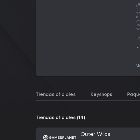
¿B
cu
a
10
ve
un
má
La
Me
Tiendas oficiales
Keyshops
Paqu
Tiendas oficiales (14)
Outer Wilds