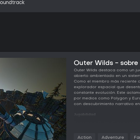
Soundtrack
Outer Wilds - sobre 
Outer Wilds destaca como un j
abierto ambientado en un sistem
Como el miembro más reciente de
explorador espacial que desent
constante evolución. Este acla
por medios como Polygon y Euro
con descubrimiento narrativo en
Jugabilidad
En esencia, Outer Wilds gira en 
conocimiento dentro de un mecá
22 minutos y se reinicia tras u
Action
Adventure
Fa
de rondas anteriores. Pilotarás