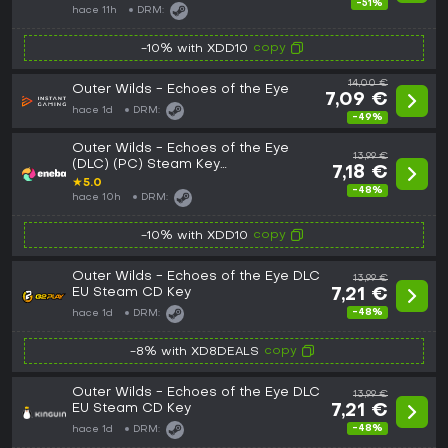
-51%
hace 11h
DRM:
copy
-10% with XDD10
14,00 €
Outer Wilds - Echoes of the Eye
7,09 €
hace 1d
DRM:
-49%
Outer Wilds - Echoes of the Eye
13,99 €
(DLC) (PC) Steam Key
7,18 €
EUROPE/UNITED STATES
★
5.0
-48%
hace 10h
DRM:
copy
-10% with XDD10
Outer Wilds - Echoes of the Eye DLC
13,99 €
EU Steam CD Key
7,21 €
-48%
hace 1d
DRM:
copy
-8% with XD8DEALS
Outer Wilds - Echoes of the Eye DLC
13,99 €
EU Steam CD Key
7,21 €
-48%
hace 1d
DRM: