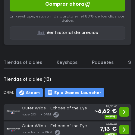
Comprar ahora
En keyshops, estuvo más barato en el 88% de los días con
datos.
Ver historial de precios
Tiendas oficiales
Keyshops
Paquetes
So
Tiendas oficiales (13)
DRM:
Steam
Epic Games Launcher
13,01 €
Outer Wilds - Echoes of the Eye
~6,62 €
hace 20h
DRM:
-49%
13,99 €
Outer Wilds - Echoes of the Eye
7,13 €
hace 1sem
DRM:
-49%