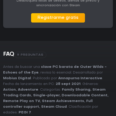
Desbloquea listas de deseos, alertas de precio y
sincronización con Steam
Registrarme gratis
FAQ
9 PREGUNTAS
Antes de buscar una
clave PC barata de Outer Wilds -
Echoes of the Eye
, revisa lo esencial. Desarrollado por
Mobius Digital
. Publicado por
Annapurna Interactive
.
Fecha de lanzamiento en PC:
28 sept 2021
. Géneros:
Action
,
Adventure
. Categorías:
Family Sharing
,
Steam
Trading Cards
,
Single-player
,
Downloadable Content
,
Remote Play on TV
,
Steam Achievements
,
Full
controller support
,
Steam Cloud
. Clasificación por
edades:
PEGI 7
.