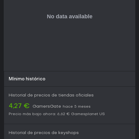
atraer a quienes buscan una tensión moderada. Si no
buscas acción frenética, el enfoque en el descubrimiento lo
convierte en una opción sólida, con un atractivo perdurable
años después de su estreno.
Mínimo histórico
Historial de precios de tiendas oficiales
4,27 €
GamersGate
hace 5 meses
Precio más bajo ahora:
6,62 €
Gamesplanet US
Historial de precios de keyshops