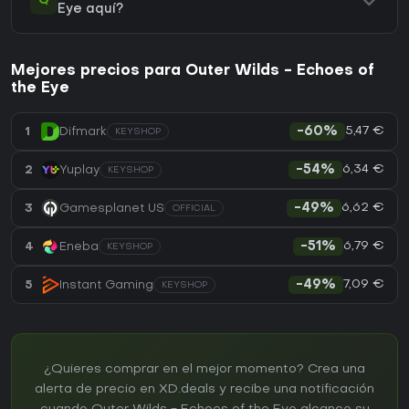
Q
Eye aquí?
Mejores precios para Outer Wilds - Echoes of
the Eye
5,47 €
1
Difmark
-60%
KEYSHOP
6,34 €
2
Yuplay
-54%
KEYSHOP
6,62 €
3
Gamesplanet US
-49%
OFFICIAL
6,79 €
4
Eneba
-51%
KEYSHOP
7,09 €
5
Instant Gaming
-49%
KEYSHOP
¿Quieres comprar en el mejor momento? Crea una
alerta de precio en XD.deals y recibe una notificación