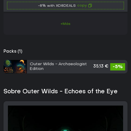
copy
-8% with XD8DEALS
+Más
Packs (1)
Outer Wilds - Archaeologist
35,13 €
-5%
Edition
Sobre Outer Wilds - Echoes of the Eye