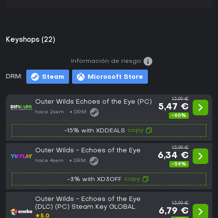
Keyshops (22)
Información de riesgo:
DRM:
Steam
Microsoft Store
13,99 €
Outer Wilds Echoes of the Eye (PC)
5,47 €
hace 2sem
DRM:
-60%
copy
-15% with XDDEALS
13,99 €
Outer Wilds - Echoes of the Eye
6,34 €
hace 4sem
DRM:
-54%
copy
-3% with XD3OFF
Outer Wilds - Echoes of the Eye
13,99 €
(DLC) (PC) Steam Key GLOBAL
6,79 €
★
5.0