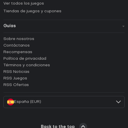
Ver todos los juegos
Tiendas de juegos y cupones
Guías
FAQ
Sobre nosotros
Guías y tutoriales
Contáctanos
¿Cómo activar una CD Key de Steam?
Recompensas
¿Cómo activar una CD Key de Epic Games?
Política de privacidad
Términos y condiciones
¿Cómo activar una CD Key de GOG?
RSS Noticias
¿Cómo activar una CD Key de Ubisoft Connect?
RSS Juegos
¿Cómo activar una CD Key de EA App?
RSS Ofertas
¿Cómo activar una CD Key de Battle.net?
España (EUR)
Back to the top