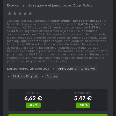
Este contenido requiere el juego base:
Outer Wilds
★
★
★
★
★
¿Buscas una clave barata de
Outer Wilds - Echoes of the Eye
? A
fecha de 8 ago 2026 la clave más barata cuesta
5,47 €
en Difmark.
Comparamos 35 ofertas de 23 tiendas, con un rango de
5,47 €
a
15,66 €
. En keyshops el precio más bajo es 5,47 €, en tiendas
oficiales arranca en 6,62 €. Con tantos vendedores la distancia entre
los extremos suele ser de varias veces, así que elegir tienda pesa
más aquí que esperar a unas rebajas. Este juego ya ha estado más
barato, en el 88% de los días con datos. Una alerta de precio te
avisará de la próxima bajada. Es un contenido adicional, así que
también necesitas el juego base. Hoy cuesta 8,09 €, es decir 13,56 €
por el conjunto. En PC compras una clave que activas en Steam u otro
cliente, y aquí el mercado es el más amplio, con más de una cuarta
parte de los juegos con oferta en keyshop.
Lanzamiento: 28 sept 2021
Annapurna Interactive
Mobius Digital
Action
OFFICIAL
KEYSHOPS
6,62 €
5,47 €
-49%
-60%