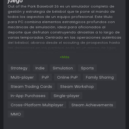
juego
Out of the Park Baseball 26 es un simulador completo de
gestión y estrategia de béisbol que te pone al mando de
todos los aspectos de un equipo profesional. Este título
para PC combina elementos estratégicos profundos con
mecánicas de simulación, ideal para aficionados al
deporte que disfrutan construyendo dinastías a lo largo de
varias temporadas. Centrado en las operaciones auténticas
del béisbol, abarca desde el scouting de prospectos hasta
las decisiones en los partidos, todo en un marco de ligas
con licencia y reglas del mundo real.
+Más
Jugabilidad
Strategy
Indie
Simulation
Sports
En Out of the Park Baseball 26 asumes el rol de mánager o
gerente general, gestionando tareas como el draft de
Multi-player
PvP
Online PvP
Family Sharing
jugadores, negociaciones de traspasos y fichajes de
agentes libres para moldear el futuro de tu franquicia. El
Steam Trading Cards
Steam Workshop
núcleo del juego gira en torno al desarrollo de talentos
In-App Purchases
Single-player
mediante sistemas como el Player Development Lab 2.0,
donde sigues el progreso con barras detalladas y reportes
Cross-Platform Multiplayer
Steam Achievements
intermedios para ajustar los programas de entrenamiento y
obtener mejores resultados. El scouting se ha renovado por
MMO
completo, con informes exhaustivos de ojeadores que te
ayudan a decidir sobre los prospectos.