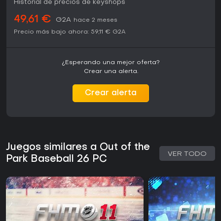
Historial de precios de keyshops
en el contexto del béisbol, este título tiene un gran valor,
aunque puede abrumar a jugadores casuales que buscan
49,61 €
G2A
algo más simple.
hace 2 meses
Precio más bajo ahora:
59,11 €
G2A
¿Esperando una mejor oferta?
Crear una alerta.
Crear alerta
Juegos similares a Out of the
VER TODO
Park Baseball 26 PC