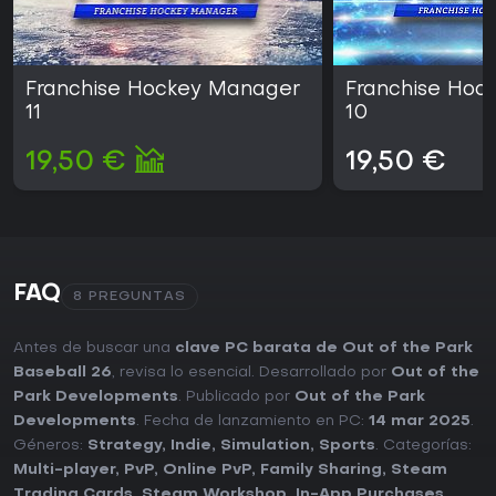
Franchise Hockey Manager
Franchise Hoc
11
10
19,50 €
19,50 €
FAQ
8 PREGUNTAS
Antes de buscar una
clave PC barata de Out of the Park
Baseball 26
, revisa lo esencial. Desarrollado por
Out of the
Park Developments
. Publicado por
Out of the Park
Developments
. Fecha de lanzamiento en PC:
14 mar 2025
.
Géneros:
Strategy
,
Indie
,
Simulation
,
Sports
. Categorías:
Multi-player
,
PvP
,
Online PvP
,
Family Sharing
,
Steam
Trading Cards
,
Steam Workshop
,
In-App Purchases
,