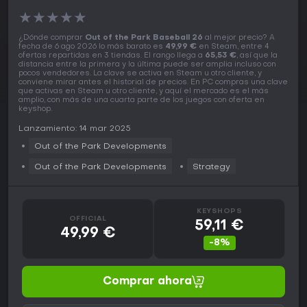
★
★
★
★
★
¿Dónde comprar
Out of the Park Baseball 26
al mejor precio? A
fecha de 6 ago 2026 lo más barato es
49,99 €
en Steam, entre 4
ofertas repartidas en 3 tiendas. El rango llega a
65,53 €
, así que la
distancia entre la primera y la última puede ser amplia incluso con
pocos vendedores. La clave se activa en Steam u otro cliente, y
conviene mirar antes el historial de precios. En PC compras una clave
que activas en Steam u otro cliente, y aquí el mercado es el más
amplio, con más de una cuarta parte de los juegos con oferta en
keyshop.
Lanzamiento: 14 mar 2025
Out of the Park Developments
Out of the Park Developments
Strategy
KEYSHOPS
OFFICIAL
59,11 €
49,99 €
-8%
Comprar ahora