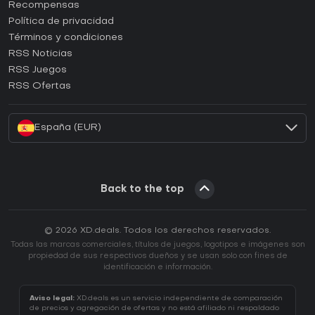
¿Cómo activar una CD Key de Steam?
Recompensas
¿Cómo activar una CD Key de Epic Games?
Política de privacidad
Términos y condiciones
¿Cómo activar una CD Key de GOG?
RSS Noticias
¿Cómo activar una CD Key de Ubisoft Connect?
RSS Juegos
¿Cómo activar una CD Key de EA App?
RSS Ofertas
¿Cómo activar una CD Key de Battle.net?
España (EUR)
Back to the top
© 2026 XD.deals. Todos los derechos reservados.
Todas las marcas comerciales, títulos de juegos, logotipos e imágenes son
propiedad de sus respectivos dueños y se usan solo con fines de
identificación e información.
Aviso legal:
XD.deals es un servicio independiente de comparación
de precios y agregación de ofertas y no está afiliado ni respaldado