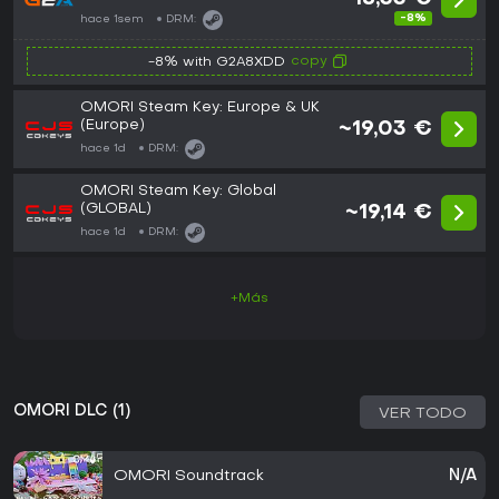
-8%
hace 1sem
DRM:
copy
-8% with G2A8XDD
OMORI Steam Key: Europe & UK
(Europe)
~19,03 €
hace 1d
DRM:
OMORI Steam Key: Global
(GLOBAL)
~19,14 €
hace 1d
DRM:
+Más
OMORI DLC (1)
VER TODO
OMORI Soundtrack
N/A