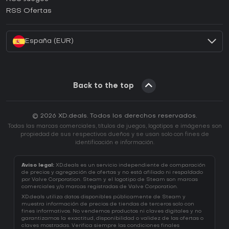
¿Cómo activar una CD Key de EA App?
RSS Ofertas
¿Cómo activar una CD Key de Battle.net?
España (EUR)
Back to the top
© 2026 XD.deals. Todos los derechos reservados.
Todas las marcas comerciales, títulos de juegos, logotipos e imágenes son
propiedad de sus respectivos dueños y se usan solo con fines de
identificación e información.
Aviso legal:
XD.deals es un servicio independiente de comparación
de precios y agregación de ofertas y no está afiliado ni respaldado
por Valve Corporation. Steam y el logotipo de Steam son marcas
comerciales y/o marcas registradas de Valve Corporation.
XD.deals utiliza datos disponibles públicamente de Steam y
muestra información de precios de tiendas de terceros solo con
fines informativos. No vendemos productos ni claves digitales y no
garantizamos la exactitud, disponibilidad o validez de las ofertas o
claves mostradas. Verifica siempre las condiciones finales