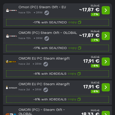
19,36 €
Omori (PC) Steam Gift - EU
~17,87 €
hace 15h
DRM:
-7%
copy
-17% with SEAL17XDD
19,36 €
OMORI (PC) Steam Gift - GLOBAL
~17,87 €
hace 15h
DRM:
-7%
copy
-17% with SEAL17XDD
19,47 €
OMORI EU PC Steam Altergift
17,91 €
hace 2d
DRM:
-8%
copy
-8% with XD8DEALS
19,47 €
OMORI EU PC Steam Altergift
17,91 €
hace 2d
DRM:
-8%
copy
-8% with XD8DEALS
OMORI (PC) - Steam Gift -
19,93 €
GLOBAL
18,33 €