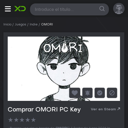
Todas
Inicio
Juegos
Indie
OMORI
Comprar OMORI PC Key
Ver en Steam
★
★
★
★
★