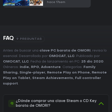
hace 17sem
FAQ
9 PREGUNTAS
Antes de buscar una
clave PC barata de OMORI
, revisa lo
esencial. Desarrollado por
OMOCAT, LLC
. Publicado por
OMOCAT, LLC
. Fecha de lanzamiento en PC:
25 dic 2020
.
Géneros:
Indie
,
RPG
,
Adventure
. Categorías:
Family
Sharing
,
Single-player
,
Remote Play on Phone
,
Remote
Play on Tablet
,
Steam Achievements
,
Full controller
support
.
¿Dónde comprar una clave Steam o CD Key
Q
barata de OMORI?