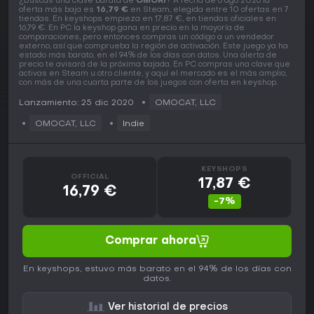
¿Buscas una clave barata de
OMORI
? A fecha de 6 ago 2026 la
oferta más baja es
16,79 €
en Steam, elegida entre 10 ofertas en 7
tiendas. En keyshops empieza en 17,87 €, en tiendas oficiales en
16,79 €. En PC la keyshop gana en precio en la mayoría de
comparaciones, pero entonces compras un código a un vendedor
externo, así que comprueba la región de activación. Este juego ya ha
estado más barato, en el 94% de los días con datos. Una alerta de
precio te avisará de la próxima bajada. En PC compras una clave que
activas en Steam u otro cliente, y aquí el mercado es el más amplio,
con más de una cuarta parte de los juegos con oferta en keyshop.
Lanzamiento: 25 dic 2020
OMOCAT, LLC
OMOCAT, LLC
Indie
KEYSHOPS
OFFICIAL
17,87 €
16,79 €
-7%
Comprar ahora
En keyshops, estuvo más barato en el 94% de los días con
datos.
Ver historial de precios