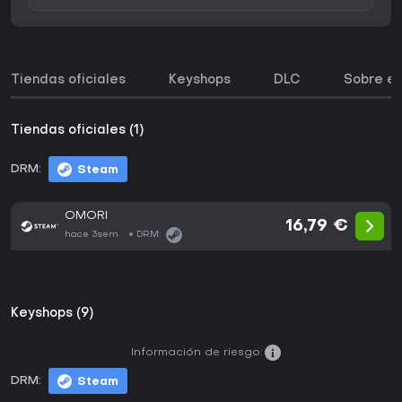
Tiendas oficiales
Keyshops
DLC
Sobre el
Tiendas oficiales (1)
DRM:
Steam
OMORI
16,79 €
hace 3sem
DRM:
Keyshops (9)
Información de riesgo:
DRM:
Steam