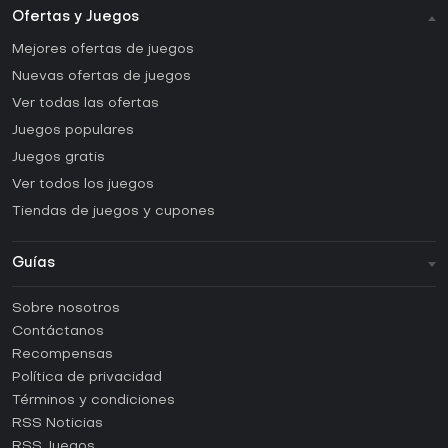
Ofertas y Juegos
Mejores ofertas de juegos
Nuevas ofertas de juegos
Ver todas las ofertas
Juegos populares
Juegos gratis
Ver todos los juegos
Tiendas de juegos y cupones
Guías
FAQ
Sobre nosotros
Guías y tutoriales
Contáctanos
¿Cómo activar una CD Key de Steam?
Recompensas
¿Cómo activar una CD Key de Epic Games?
Política de privacidad
Términos y condiciones
¿Cómo activar una CD Key de GOG?
RSS Noticias
¿Cómo activar una CD Key de Ubisoft Connect?
RSS Juegos