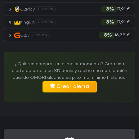
17,91 €
3
G2Play
-8%
KEYSHOP
17,91 €
4
Kinguin
-8%
KEYSHOP
18,33 €
5
G2A
-8%
KEYSHOP
¿Quieres comprar en el mejor momento? Crea una
alerta de precio en XD.deals y recibe una notificación
cuando OMORI alcance su próximo mínimo histórico.
Crear alerta