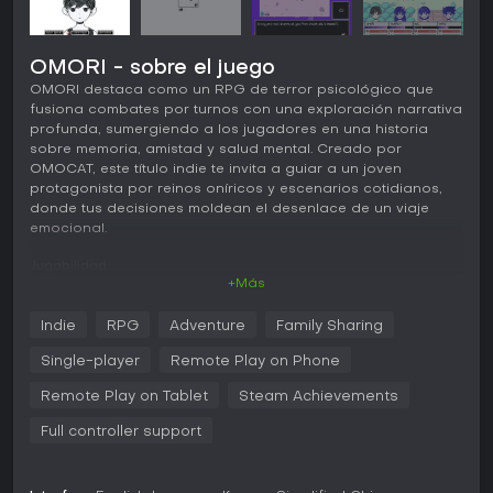
OMORI - sobre el juego
OMORI destaca como un RPG de terror psicológico que
fusiona combates por turnos con una exploración narrativa
profunda, sumergiendo a los jugadores en una historia
sobre memoria, amistad y salud mental. Creado por
OMOCAT, este título indie te invita a guiar a un joven
protagonista por reinos oníricos y escenarios cotidianos,
donde tus decisiones moldean el desenlace de un viaje
emocional.
Jugabilidad
+Más
En OMORI, la experiencia gira en torno a alternar entre el
colorido mundo onírico de Headspace y el más realista de
Indie
RPG
Adventure
Family Sharing
Faraway Town. La exploración adopta una vista cenital,
resolviendo puzles, completando misiones secundarias y
Single-player
Remote Play on Phone
usando habilidades únicas de cada personaje para
avanzar. El combate es por turnos y se basa en un sistema
Remote Play on Tablet
Steam Achievements
de emociones, con estados como Happy, Angry, Sad y
Full controller support
neutral que definen el rumbo de las batallas.
Estas emociones siguen un ciclo tipo piedra-papel-tijeras:
Happy vence a Angry, Angry a Sad, y Sad a Happy. Cada