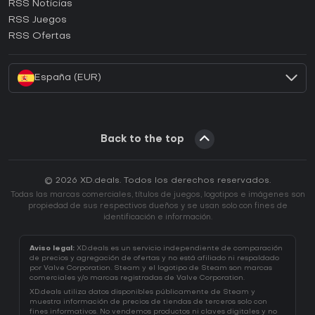
RSS Noticias
¿Cómo activar una CD Key de Ubisoft Connect?
RSS Juegos
¿Cómo activar una CD Key de EA App?
RSS Ofertas
¿Cómo activar una CD Key de Battle.net?
España (EUR)
Back to the top
© 2026 XD.deals. Todos los derechos reservados.
Todas las marcas comerciales, títulos de juegos, logotipos e imágenes son
propiedad de sus respectivos dueños y se usan solo con fines de
identificación e información.
Aviso legal:
XD.deals es un servicio independiente de comparación
de precios y agregación de ofertas y no está afiliado ni respaldado
por Valve Corporation. Steam y el logotipo de Steam son marcas
comerciales y/o marcas registradas de Valve Corporation.
XD.deals utiliza datos disponibles públicamente de Steam y
muestra información de precios de tiendas de terceros solo con
fines informativos. No vendemos productos ni claves digitales y no