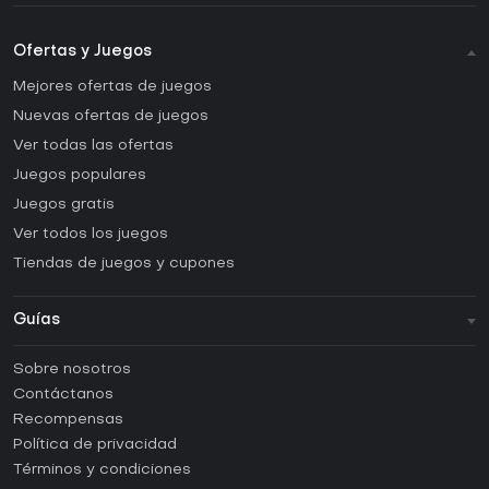
Ofertas y Juegos
Mejores ofertas de juegos
Nuevas ofertas de juegos
Ver todas las ofertas
Juegos populares
Juegos gratis
Ver todos los juegos
Tiendas de juegos y cupones
Guías
FAQ
Sobre nosotros
Guías y tutoriales
Contáctanos
¿Cómo activar una CD Key de Steam?
Recompensas
¿Cómo activar una CD Key de Epic Games?
Política de privacidad
Términos y condiciones
¿Cómo activar una CD Key de GOG?