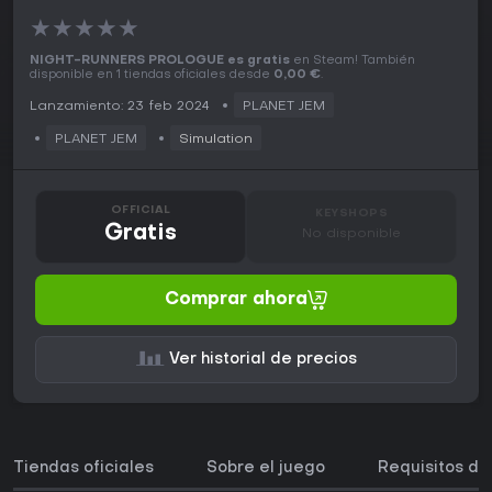
★
★
★
★
★
NIGHT-RUNNERS PROLOGUE es gratis
en Steam! También
disponible en 1 tiendas oficiales desde
0,00 €
.
Lanzamiento: 23 feb 2024
PLANET JEM
PLANET JEM
Simulation
OFFICIAL
KEYSHOPS
Gratis
No disponible
Comprar ahora
Ver historial de precios
Tiendas oficiales
Sobre el juego
Requisitos de