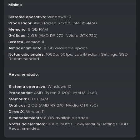
toque retro, y puedes explorar libremente tu safehouse o
Mínimo:
los parkings entre carreras, empapándote de la atmósfera
cargada de smog.
Sistema operativo:
Windows 10
Procesador:
AMD Ryzen 3 1200, Intel i5-4460
Modos de juego
Memoria:
8 GB RAM
Este prólogo se centra en un sistema de progresión
Gráficos:
2 GB (AMD R9 270, NVidia GTX 750)
individual en lugar de modos multijugador diferenciados.
DirectX:
Version 11
Avanzas retando corredores en distintos parkings,
Almacenamiento:
8 GB available space
escalando en las clasificaciones de bandas mediante
Notas adicionales:
1080p, 60fps, Low/Medium Settings. SSD
victorias repetidas y control de territorios. La rejugabilidad
Recommended.
surge del scripting procedural, que varía los eventos de
carreras e interacciones con oponentes en cada partida.
Recomendado:
Elementos de exploración permiten caminar por garajes y
quedadas, pero el enfoque está en desafíos de carreras en
Sistema operativo:
Windows 10
solitario, sin modos co-op formales ni competitivos online
Procesador:
AMD Ryzen 3 1200, Intel i5-4460
en esta versión.
Memoria:
8 GB RAM
Customization and Maintenance
Gráficos:
2 GB (AMD R9 270, NVidia GTX 750)
DirectX:
Version 11
La personalización es profunda, con opciones para ajustar
Almacenamiento:
8 GB available space
cada aspecto del vehículo y optimizar su rendimiento en
carreras callejeras. Cambios de motor, ajustes de
Notas adicionales:
1080p, 60fps, Low/Medium Settings. SSD
Recommended.
suspensión y modificaciones estéticas influyen en cómo
afronta tu coche las rectas a alta velocidad y el