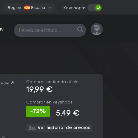
Region:
España
Keyshops:
Todas las plataformas
as
Comprar en tienda oficial:
Steam
19,99 €
Comprar en keyshops:
-72%
5,49 €
Ver historial de precios
erta