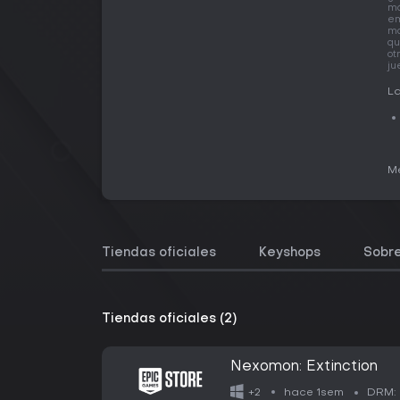
má
em
ma
qu
ot
ju
L
Me
Tiendas oficiales
Keyshops
Sobre
Tiendas oficiales (2)
Nexomon: Extinction
hace 1sem
+2
DRM: