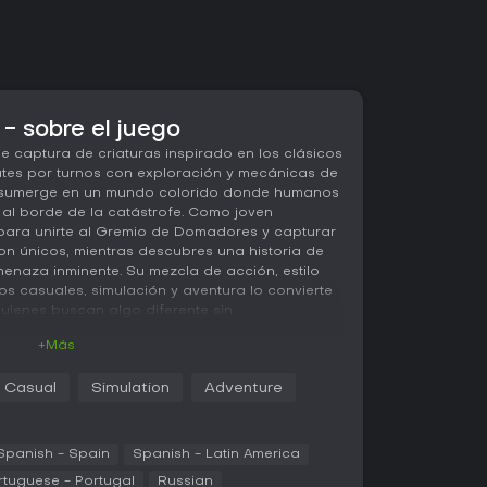
- sobre el juego
e captura de criaturas inspirado en los clásicos
tes por turnos con exploración y mecánicas de
e sumerge en un mundo colorido donde humanos
l borde de la catástrofe. Como joven
para unirte al Gremio de Domadores y capturar
n únicos, mientras descubres una historia de
menaza inminente. Su mezcla de acción, estilo
os casuales, simulación y aventura lo convierte
quienes buscan algo diferente sin
+Más
Casual
Simulation
Adventure
 capturar y combatir con Nexomon, criaturas
tales como fuego, agua y eléctrico. Los
os especiales durante encuentros en la
hasta seis para enfrentamientos por turnos
Spanish - Spain
Spanish - Latin America
ras salvajes. El combate se basa en la
rtuguese - Portugal
Russian