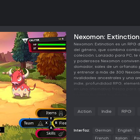
Nexomon: Extinction 
Nexomon: Extinction es un RPG d
del género, que combina comba
colección. Lanzado para PC, t
y poderosos Nexomon conviven a
domador, sales de un orfanato 
y entrenar a más de 300 Nexomo
rivalidades ancestrales y una a
indie, profundidad RPG, element
en una alternativa fresca para 
complicaciones excesivas.
Jugabilidad
Action
Indie
RPG
El núcleo del juego consiste en
divididas en nueve tipos elemen
jugadores los atrapan con objet
naturaleza y forman equipos de 
Interfaz:
German
English
contra otros domadores o criatu
French
Italian
Po