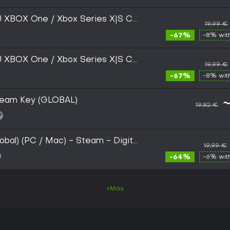
U XBOX One / Xbox Series X|S CD
19,99 €
-67%
-8% wi
U XBOX One / Xbox Series X|S CD
19,99 €
-67%
-8% wi
team Key (GLOBAL)
~
19,82 €
bal) (PC / Mac) - Steam - Digital
19,99 €
-64%
-6% wi
+Más