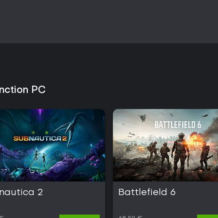
Si buscas una experiencia para
de criaturas y un nivel de desa
título ofrece una buena relació
móviles a precios asequibles. Q
temporada continuos quizá pref
autoconcluida resulta una elec
inction PC
nautica 2
Battlefield 6