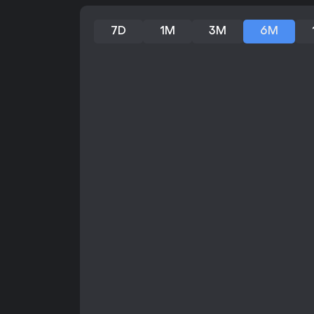
7D
1M
3M
6M