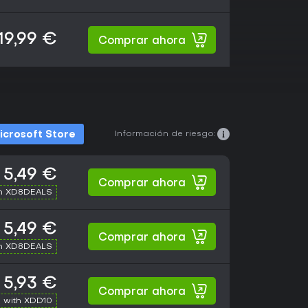
19,99 €
Comprar ahora
Información de riesgo:
icrosoft Store
5,49 €
Comprar ahora
th XD8DEALS
5,49 €
Comprar ahora
th XD8DEALS
5,93 €
Comprar ahora
 with XDD10