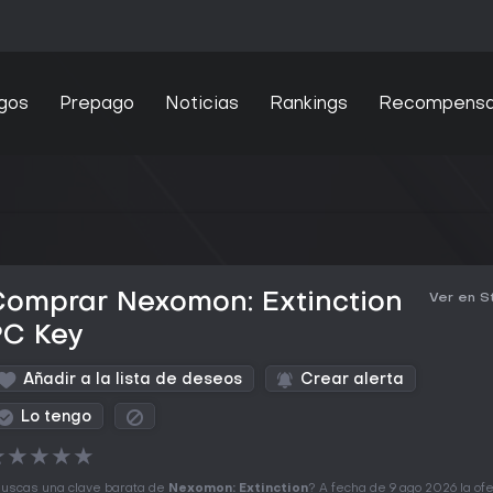
gos
Prepago
Noticias
Rankings
Recompens
Comprar Nexomon: Extinction
Ver en 
PC Key
Añadir a la lista de deseos
Crear alerta
Lo tengo
★
★
★
★
★
uscas una clave barata de
Nexomon: Extinction
? A fecha de 9 ago 2026 la of