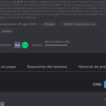
s baja es
5,49 €
en G2Play, elegida entre 14 ofertas en 9 tiendas. En keyshops
pieza en 5,49 €, en tiendas oficiales en 19,99 €. En PC la keyshop gana en preci
yoría de comparaciones, pero entonces compras un código a un vendedor exter
e comprueba la región de activación. En PC compras una clave que activas en 
ro cliente, y aquí el mercado es el más amplio, con más de una cuarta parte de l
egos con oferta en keyshop.
anzamiento: 28 ago 2020
PQube
VEWO Interactive Inc.
Action
Very Positive
(3k)
tacritic:
tbd
7.6
Steam:
 el juego
Requisitos del sistema
Historial de pre
DRM: