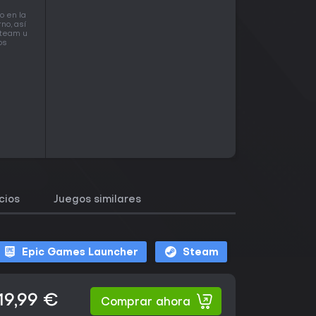
o en la
no, así
Steam u
os
cios
Juegos similares
Epic Games Launcher
Steam
19,99 €
Comprar ahora