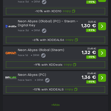
hace 5d
DRM:
-95%
copy
-10% with XDD10
Neon Abyss (Global) (PC) - Steam -
19,99 €
Digital Key
1,30 €
-93%
hace 3d
DRM:
copy
-6% with XDDEALS6
31,49 €
Neon Abyss Global (Steam)
1,32 €
hace 1d
DRM:
-95%
copy
-9% with XDDeals
31,49 €
Neon Abyss (PC)
1,36 €
hace 1sem
DRM:
-95%
copy
-15% with XDDEALS
+Más