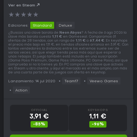
Ver en Steam
★
★
★
★
★
Ediciones:
Standard
Deluxe
¿Buscas una clave barata de
Neon Abyss
? A fecha de 6 ago 2026 la
clave más barata cuesta
1,11 €
en Gameseal. Comparamos 61
ofertas de 28 tiendas, con un rango de
1,11 €
a
67,44 €
. En keyshops
el precio más bajo es 1,11 €, en tiendas oficiales arranca en 3,91 €. Con
tantos vendedores la distancia entre los extremos suele ser de
varias veces, así que elegir tienda pesa más aquí que esperar a
unas rebajas. El juego también está incluido en una suscripción
(Game Pass Premium, Game Pass Ultimate, PC Game Pass), así que
comprueba si no lo tienes ya. En PC compras una clave que activas
en Steam u otro cliente, y aquí el mercado es el más amplio, con más
de una cuarta parte de los juegos con oferta en keyshop.
Lanzamiento: 14 jul 2020
Team17
Veewo Games
Action
OFFICIAL
KEYSHOPS
3,91 €
1,11 €
-85%
-96%