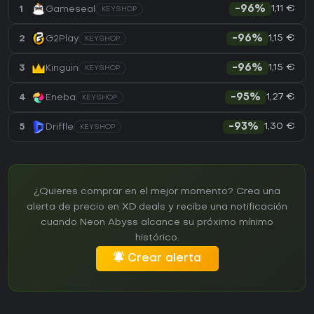
1,11 €
1
Gameseal
-96%
KEYSHOP
1,15 €
2
G2Play
-96%
KEYSHOP
1,15 €
3
Kinguin
-96%
KEYSHOP
1,27 €
4
Eneba
-95%
KEYSHOP
1,30 €
5
Driffle
-93%
KEYSHOP
¿Quieres comprar en el mejor momento? Crea una
alerta de precio en XD.deals y recibe una notificación
cuando Neon Abyss alcance su próximo mínimo
histórico.
Crear alerta