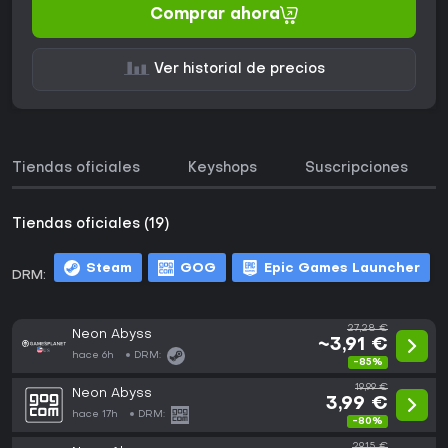
Comprar ahora
Ver historial de precios
Tiendas oficiales
Keyshops
Suscripciones
Tiendas oficiales (19)
Steam
GOG
Epic Games Launcher
DRM:
m
27,28 €
Neon Abyss
~3,91 €
hace 6h
DRM:
-85%
19,99 €
Neon Abyss
3,99 €
hace 17h
DRM:
-80%
29,15 €