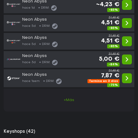
Neon Abyss
~4,23 €
hace 1d
DRM:
-85%
31,49 €
Neon Abyss
4,51 €
hace 5d
DRM:
-85%
31,49 €
Neon Abyss
4,51 €
hace 5d
DRM:
-85%
31,49 €
Neon Abyss
5,00 €
hace 3d
DRM:
-84%
31,49 €
Neon Abyss
7,87 €
hace 1sem
DRM:
Termina en 3 días
-75%
+Más
Keyshops (42)