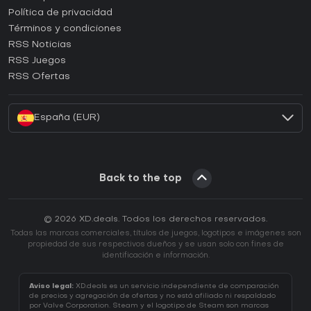
¿Cómo activar una CD Key de Epic Games?
Política de privacidad
Términos y condiciones
¿Cómo activar una CD Key de GOG?
RSS Noticias
¿Cómo activar una CD Key de Ubisoft Connect?
RSS Juegos
¿Cómo activar una CD Key de EA App?
RSS Ofertas
¿Cómo activar una CD Key de Battle.net?
España (EUR)
Back to the top
© 2026 XD.deals. Todos los derechos reservados.
Todas las marcas comerciales, títulos de juegos, logotipos e imágenes son
propiedad de sus respectivos dueños y se usan solo con fines de
identificación e información.
Aviso legal:
XD.deals es un servicio independiente de comparación
de precios y agregación de ofertas y no está afiliado ni respaldado
por Valve Corporation. Steam y el logotipo de Steam son marcas