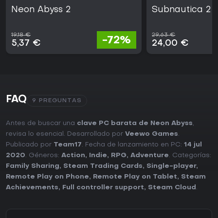
Neon Abyss 2
Subnautica 2
19,18 €
29,63 €
-72%
5,37 €
24,00 €
FAQ
9 PREGUNTAS
Antes de buscar una
clave PC barata de Neon Abyss
,
revisa lo esencial. Desarrollado por
Veewo Games
.
Publicado por
Team17
. Fecha de lanzamiento en PC:
14 jul
2020
. Géneros:
Action
,
Indie
,
RPG
,
Adventure
. Categorías:
Family Sharing
,
Steam Trading Cards
,
Single-player
,
Remote Play on Phone
,
Remote Play on Tablet
,
Steam
Achievements
,
Full controller support
,
Steam Cloud
.