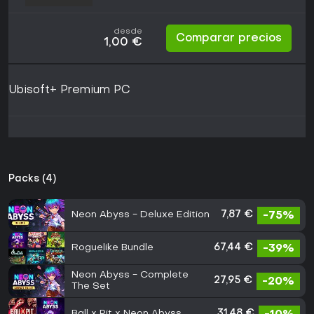
desde
Comparar precios
1,00 €
Ubisoft+ Premium PC
Packs (4)
Neon Abyss - Deluxe Edition
7,87 €
-75%
Roguelike Bundle
67,44 €
-39%
Neon Abyss - Complete
27,95 €
-20%
The Set
Ball x Pit x Neon Abyss
31,48 €