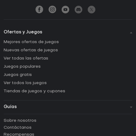
Ofertas y Juegos
Mejores ofertas de juegos
Nuevas ofertas de juegos
Ver todas las ofertas
Juegos populares
Juegos gratis
Ver todos los juegos
Tiendas de juegos y cupones
Guías
FAQ
Sobre nosotros
Guías y tutoriales
Contáctanos
¿Cómo activar una CD Key de Steam?
Recompensas