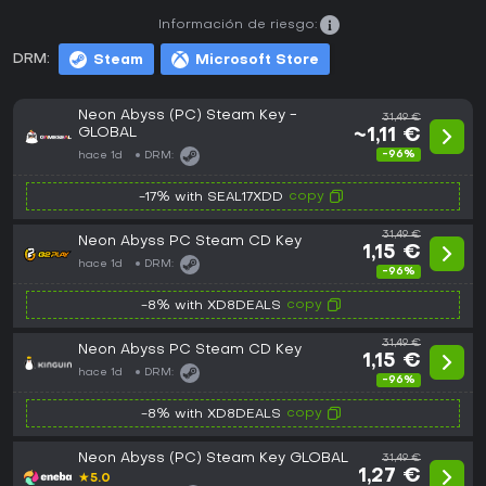
Información de riesgo:
DRM:
Steam
Microsoft Store
Neon Abyss (PC) Steam Key -
31,49 €
GLOBAL
~1,11 €
-96%
hace 1d
DRM:
copy
-17% with SEAL17XDD
31,49 €
Neon Abyss PC Steam CD Key
1,15 €
hace 1d
DRM:
-96%
copy
-8% with XD8DEALS
31,49 €
Neon Abyss PC Steam CD Key
1,15 €
hace 1d
DRM:
-96%
copy
-8% with XD8DEALS
Neon Abyss (PC) Steam Key GLOBAL
31,49 €
1,27 €
★
5.0