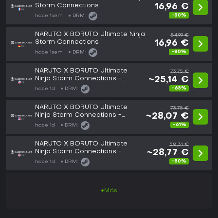
Storm Connections
16,96 €
-80%
hace 1sem
DRM:
NARUTO X BORUTO Ultimate Ninja
84,99 €
Storm Connections
16,96 €
-80%
hace 1sem
DRM:
NARUTO X BORUTO Ultimate
73,75 €
Ninja Storm Connections -
~25,14 €
Deluxe Edition
-65%
hace 1d
DRM:
NARUTO X BORUTO Ultimate
73,75 €
Ninja Storm Connections -
~28,07 €
Ultimate Edition
-61%
hace 1d
DRM:
NARUTO X BORUTO Ultimate
58,31 €
Ninja Storm Connections -
~28,77 €
Deluxe Edition
-50%
hace 1d
DRM:
+Más