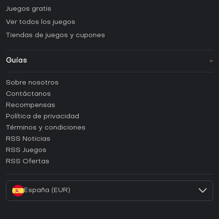
Juegos gratis
Ver todos los juegos
Tiendas de juegos y cupones
Guías
FAQ
Sobre nosotros
Guías y tutoriales
Contáctanos
¿Cómo activar una CD Key de Steam?
Recompensas
¿Cómo activar una CD Key de Epic Games?
Política de privacidad
Términos y condiciones
¿Cómo activar una CD Key de GOG?
RSS Noticias
¿Cómo activar una CD Key de Ubisoft Connect?
RSS Juegos
¿Cómo activar una CD Key de EA App?
RSS Ofertas
¿Cómo activar una CD Key de Battle.net?
España (EUR)