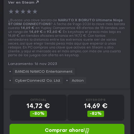
CONNECTIONS PC Key
Ver en Steam
★
★
★
★
★
¿Buscas una clave barata de
NARUTO X BORUTO Ultimate Ninja
STORM CONNECTIONS
? A fecha de 9 ago 2026 la clave más barata
cuesta
14,69 €
en Yuplay. Comparamos 48 ofertas de 18 tiendas, con
un rango de
14,69 €
a
93,60 €
. En keyshops el precio más bajo es
14,69 €, en tiendas oficiales arranca en 14,72 €. Con tantos
vendedores la distancia entre los extremos suele ser de varias
veces, así que elegir tienda pesa más aquí que esperar a unas
rebajas. En PC compras una clave que activas en Steam u otro
cliente, y aquí el mercado es el más amplio, con más de una cuarta
parte de los juegos con oferta en keyshop.
Lanzamiento: 16 nov 2023
BANDAI NAMCO Entertainment
CyberConnect2 Co. Ltd.
Action
OFFICIAL
KEYSHOPS
14,72 €
14,69 €
-80%
-82%
Comprar ahora