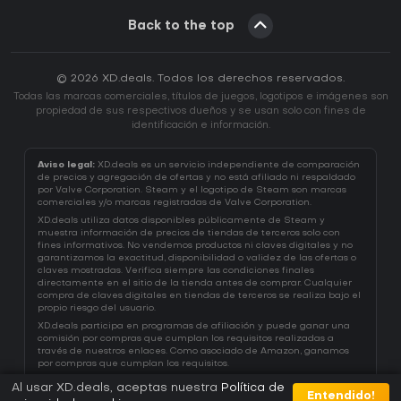
Back to the top
© 2026 XD.deals. Todos los derechos reservados.
Todas las marcas comerciales, títulos de juegos, logotipos e imágenes son
propiedad de sus respectivos dueños y se usan solo con fines de
identificación e información.
Aviso legal:
XD.deals es un servicio independiente de comparación
de precios y agregación de ofertas y no está afiliado ni respaldado
por Valve Corporation. Steam y el logotipo de Steam son marcas
comerciales y/o marcas registradas de Valve Corporation.
XD.deals utiliza datos disponibles públicamente de Steam y
muestra información de precios de tiendas de terceros solo con
fines informativos. No vendemos productos ni claves digitales y no
garantizamos la exactitud, disponibilidad o validez de las ofertas o
claves mostradas. Verifica siempre las condiciones finales
directamente en el sitio de la tienda antes de comprar. Cualquier
compra de claves digitales en tiendas de terceros se realiza bajo el
propio riesgo del usuario.
XD.deals participa en programas de afiliación y puede ganar una
comisión por compras que cumplan los requisitos realizadas a
través de nuestros enlaces. Como asociado de Amazon, ganamos
por compras que cumplan los requisitos.
Al usar XD.deals, aceptas nuestra
Política de
Entendido!