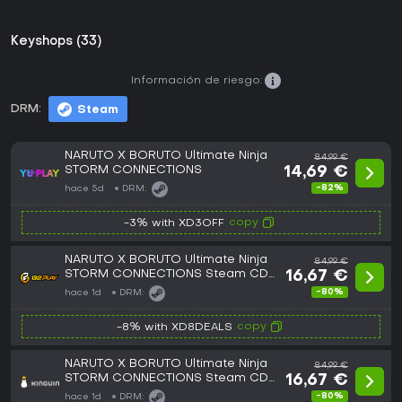
Keyshops (33)
Información de riesgo:
DRM:
Steam
NARUTO X BORUTO Ultimate Ninja
84,99 €
STORM CONNECTIONS
14,69 €
-82%
hace 5d
DRM:
copy
-3% with XD3OFF
NARUTO X BORUTO Ultimate Ninja
84,99 €
STORM CONNECTIONS Steam CD
16,67 €
Key
-80%
hace 1d
DRM:
copy
-8% with XD8DEALS
NARUTO X BORUTO Ultimate Ninja
84,99 €
STORM CONNECTIONS Steam CD
16,67 €
Key
-80%
hace 1d
DRM: