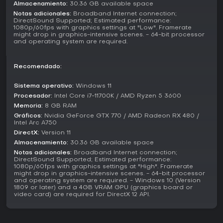
movimientos.
Almacenamiento:
30.36 GB available space
Notas adicionales:
Broadband Internet connection;
¿Merece la pena?
DirectSound Supported; Estimated performance:
1080p/60fps with graphics settings at "Low". Framerate
El juego está dirigido a los fans de la franquicia Naruto que
might drop in graphics-intensive scenes. - 64-bit processor
buscan una forma compacta de revivir los momentos más
and operating system are required.
importantes de la historia junto con diversas opciones de
combate. Sus controles accesibles y su amplio plantel de
Recomendado:
personajes lo hacen fácil de abordar para los recién
llegados, sin renunciar a la profundidad para quienes ya
conocen los juegos de arena. Las funciones online ofrecen
Sistema operativo:
Windows 11
un espacio competitivo, aunque la calidad de la conexión
Procesador:
Intel Core i7-11700K / AMD Ryzen 5 3600
depende de cada configuración. Quienes busquen
Memoria:
8 GB RAM
contenido estacional continuo o cambios mecánicos
Gráficos:
Nvidia GeForce GTX 770 / AMD Radeon RX 480 /
importantes pueden encontrarlo más estático tras las
Intel Arc A750
primeras partidas. En conjunto, ofrece una experiencia
DirectX:
Version 11
autocontenida centrada en combates entre personajes
Almacenamiento:
30.36 GB available space
icónicos y momentos destacados de la narrativa, en lugar
Notas adicionales:
Broadband Internet connection;
de una evolución constante.
DirectSound Supported; Estimated performance:
1080p/60fps with graphics settings at "High". Framerate
might drop in graphics-intensive scenes. - 64-bit processor
and operating system are required. - Windows 10 (Version
1809 or later) and a 4GB VRAM GPU (graphics board or
video card) are required for DirectX 12 API.