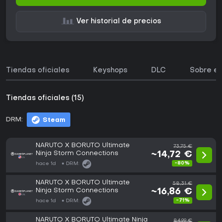
Ver historial de precios
Tiendas oficiales
Keyshops
DLC
Sobre el
Tiendas oficiales (15)
DRM:
Steam
NARUTO X BORUTO Ultimate
73,75 €
Ninja Storm Connections
~14,72 €
-80%
hace 1d
DRM:
NARUTO X BORUTO Ultimate
58,31 €
Ninja Storm Connections
~16,86 €
-71%
hace 1d
DRM:
NARUTO X BORUTO Ultimate Ninja
84,99 €