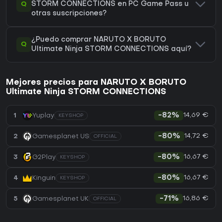
Q
STORM CONNECTIONS en PC Game Pass u
otras suscripciones?
¿Puedo comprar NARUTO X BORUTO
Q
Ultimate Ninja STORM CONNECTIONS aquí?
Mejores precios para NARUTO X BORUTO
Ultimate Ninja STORM CONNECTIONS
14,69 €
1
Yuplay
-82%
KEYSHOP
14,72 €
2
Gamesplanet US
-80%
OFFICIAL
16,67 €
3
G2Play
-80%
KEYSHOP
16,67 €
4
Kinguin
-80%
KEYSHOP
16,86 €
5
Gamesplanet UK
-71%
OFFICIAL