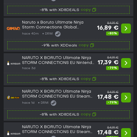
copy
-8% with XD8DEALS
Naruto x Boruto Ultimate Ninja
84,99 €
Storm Connections Global
16,89 €
(Steam)
-80%
hace 40m
DRM:
copy
-9% with XDDeals
NARUTO X BORUTO Ultimate Ninja
84,99 €
17,39 €
STORM CONNECTIONS EU Nintendo
Switch CD Key
-79%
hace 3d
copy
-8% with XD8DEALS
NARUTO X BORUTO Ultimate Ninja
84,99 €
STORM CONNECTIONS EU Steam
17,48 €
CD Key
-79%
hace 1d
DRM:
copy
-8% with XD8DEALS
NARUTO X BORUTO Ultimate Ninja
84,99 €
STORM CONNECTIONS EU Steam
17,48 €
CD Key