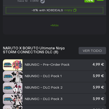
-79%
hace 1d
DRM:
copy
-8% with XD8DEALS
+Más
NARUTO X BORUTO Ultimate Ninja
VER TODO
STORM CONNECTIONS DLC (8)
NBUNSC - Pre-Order Pack
4,99 €
NBUNSC - DLC Pack 1
5,99 €
NBUNSC - DLC Pack 2
5,99 €
NBUNSC - DLC Pack 3
5,99 €