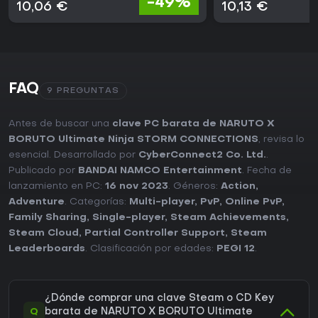
-49%
10,06 €
10,13 €
FAQ
9 PREGUNTAS
Antes de buscar una
clave PC barata de NARUTO X
BORUTO Ultimate Ninja STORM CONNECTIONS
, revisa lo
esencial. Desarrollado por
CyberConnect2 Co. Ltd.
.
Publicado por
BANDAI NAMCO Entertainment
. Fecha de
lanzamiento en PC:
16 nov 2023
. Géneros:
Action
,
Adventure
. Categorías:
Multi-player
,
PvP
,
Online PvP
,
Family Sharing
,
Single-player
,
Steam Achievements
,
Steam Cloud
,
Partial Controller Support
,
Steam
Leaderboards
. Clasificación por edades:
PEGI 12
.
¿Dónde comprar una clave Steam o CD Key
Q
barata de NARUTO X BORUTO Ultimate