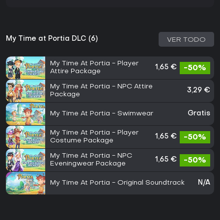
My Time at Portia DLC (6)
VER TODO
My Time At Portia - Player
1,65 €
-50%
Attire Package
My Time At Portia - NPC Attire
3,29 €
Package
My Time At Portia - Swimwear
Gratis
My Time At Portia - Player
1,65 €
-50%
Costume Package
My Time At Portia - NPC
1,65 €
-50%
Eveningwear Package
My Time At Portia - Original Soundtrack
N/A