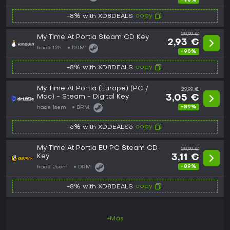
-90%
copy
-8% with XD8DEALS
29,99 €
My Time At Portia Steam CD Key
2,93 €
hace 12h
DRM:
-90%
copy
-8% with XD8DEALS
My Time At Portia (Europe) (PC /
29,99 €
Mac) - Steam - Digital Key
3,05 €
-89%
hace 1sem
DRM:
copy
-6% with XDDEALS6
My Time At Portia EU PC Steam CD
29,99 €
Key
3,11 €
-89%
hace 2sem
DRM:
copy
-8% with XD8DEALS
+Más