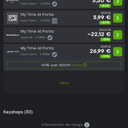
5,30 €
hace 1sem
DRM:
-82%
29,99 €
My Time At Portia
5,99 €
hace 1sem
DRM:
-80%
26,03 €
My Time At Portia
~22,12 €
hace 1d
DRM:
-15%
29,99 €
My Time At Portia
26,99 €
hace 1sem
DRM:
-10%
copy
-10% with XDD10
+Más
Keyshops (30)
Información de riesgo: