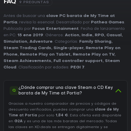
FAQ
9 PREGUNTAS
Antes de buscar una
clave PC barata de My Time at
Portia
, revisa lo esencial. Desarrollado por
Pathea Games
.
Publicado por
Focus Entertainment
. Fecha de lanzamiento
en PC:
15 ene 2019
. Géneros:
Action
,
Indie
,
RPG
,
Casual
,
Simulation
,
Adventure
. Categorías:
Family Sharing
,
Steam Trading Cards
,
Single-player
,
Remote Play on
Phone
,
Remote Play on Tablet
,
Remote Play on TV
,
Steam Achievements
,
Full controller support
,
Steam
Cloud
. Clasificación por edades:
PEGI 7
.
¿Dónde comprar una clave Steam o CD Key
Q
barata de My Time at Portia?
Gracias a nuestro comparador de precios y códigos de
descuento verificados, puedes comprar una
clave de My
Time at Portia
por solo
1,84 €
. Esta oferta está disponible
en
G2A
y es una de las más baratas del mercado. Todas
las claves en XD.deals se entregan digitalmente y se