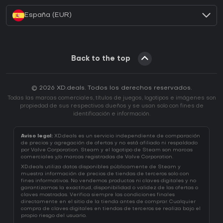
España (EUR)
Back to the top
© 2026 XD.deals. Todos los derechos reservados.
Todas las marcas comerciales, títulos de juegos, logotipos e imágenes son
propiedad de sus respectivos dueños y se usan solo con fines de
identificación e información.
Aviso legal:
XD.deals es un servicio independiente de comparación
de precios y agregación de ofertas y no está afiliado ni respaldado
por Valve Corporation. Steam y el logotipo de Steam son marcas
comerciales y/o marcas registradas de Valve Corporation.
XD.deals utiliza datos disponibles públicamente de Steam y
muestra información de precios de tiendas de terceros solo con
fines informativos. No vendemos productos ni claves digitales y no
garantizamos la exactitud, disponibilidad o validez de las ofertas o
claves mostradas. Verifica siempre las condiciones finales
directamente en el sitio de la tienda antes de comprar. Cualquier
compra de claves digitales en tiendas de terceros se realiza bajo el
propio riesgo del usuario.