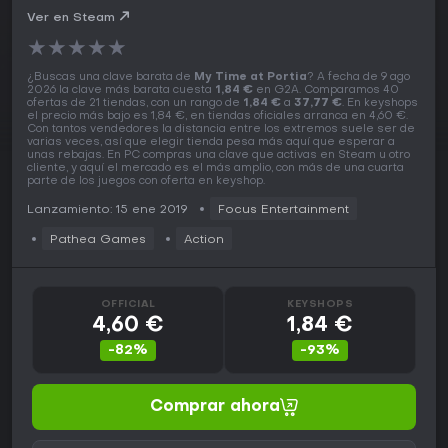
Ver en Steam
★
★
★
★
★
¿Buscas una clave barata de
My Time at Portia
? A fecha de 9 ago
2026 la clave más barata cuesta
1,84 €
en G2A. Comparamos 40
ofertas de 21 tiendas, con un rango de
1,84 €
a
37,77 €
. En keyshops
el precio más bajo es 1,84 €, en tiendas oficiales arranca en 4,60 €.
Con tantos vendedores la distancia entre los extremos suele ser de
varias veces, así que elegir tienda pesa más aquí que esperar a
unas rebajas. En PC compras una clave que activas en Steam u otro
cliente, y aquí el mercado es el más amplio, con más de una cuarta
parte de los juegos con oferta en keyshop.
Lanzamiento: 15 ene 2019
Focus Entertainment
Pathea Games
Action
OFFICIAL
KEYSHOPS
4,60 €
1,84 €
-82%
-93%
Comprar ahora