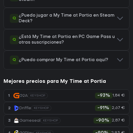
¿Puedo jugar a My Time at Portia en Steam
Q
Deck?
¿Está My Time at Portia en PC Game Pass u
Q
otras suscripciones?
Q
¿Puedo comprar My Time at Portia aquí?
Mejores precios para My Time at Portia
1,84 €
1
G2A
-93%
KEYSHOP
2,67 €
2
Driffle
-91%
KEYSHOP
2,87 €
3
Gameseal
-90%
KEYSHOP
2,93 €