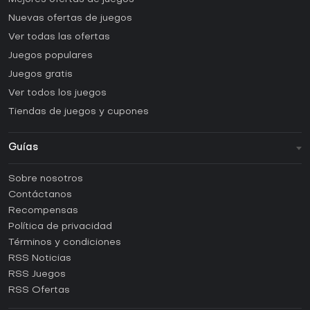
Nuevas ofertas de juegos
Ver todas las ofertas
Juegos populares
Juegos gratis
Ver todos los juegos
Tiendas de juegos y cupones
Guías
FAQ
Sobre nosotros
Guías y tutoriales
Contáctanos
¿Cómo activar una CD Key de Steam?
Recompensas
¿Cómo activar una CD Key de Epic Games?
Política de privacidad
Términos y condiciones
¿Cómo activar una CD Key de GOG?
RSS Noticias
¿Cómo activar una CD Key de Ubisoft Connect?
RSS Juegos
¿Cómo activar una CD Key de EA App?
RSS Ofertas
¿Cómo activar una CD Key de Battle.net?