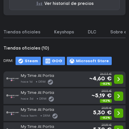
Ver historial de precios
Tiendas oficiales
Keyshops
DLC
Sobre el
Tiendas oficiales (10)
DRM:
Steam
GOG
Microsoft Store
26,03 €
My Time At Portia
~4,60 €
hace 1d
DRM:
-82%
29,15 €
My Time At Portia
~5,19 €
hace 3d
DRM:
-82%
29,99 €
My Time At Portia
5,30 €
hace 1sem
DRM:
-82%
29,99 €
My Time At Portia