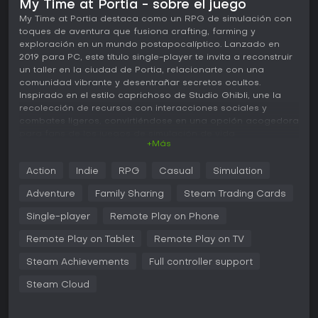
My Time at Portia - sobre el juego
My Time at Portia destaca como un RPG de simulación con
toques de aventura que fusiona crafting, farming y
exploración en un mundo postapocalíptico. Lanzado en
2019 para PC, este título single-player te invita a reconstruir
un taller en la ciudad de Portia, relacionarte con una
comunidad vibrante y desentrañar secretos ocultos.
Inspirado en el estilo caprichoso de Studio Ghibli, une la
recolección de recursos con interacciones sociales y
combates ligeros, convirtiéndose en una opción acogedora
para fans de los juegos de simulación de vida.
+Más
Jugabilidad
Action
Indie
RPG
Casual
Simulation
En My Time at Portia, el núcleo del juego gira en torno a
gestionar tu taller recolectando recursos como madera y
Adventure
Family Sharing
Steam Trading Cards
minerales mediante minería y tala. Usas un banco de
trabajo y un manual para fabricar objetos y cumplir
Single-player
Remote Play on Phone
encargos de los habitantes, lo que eleva tu reputación. El
Remote Play on Tablet
Remote Play on TV
farming consiste en plantar cultivos en cajones con
sistemas de riego semiautomáticos, criar animales como
Steam Achievements
Full controller support
gallinas o llamas, e incluso montar criaturas por la ciudad.
La exploración te lleva a ruinas antiguas donde empleas
Steam Cloud
pico y Relic Scanner para hallar reliquias y tesoros,
mientras que en combate equipas armas para enfrentarte a
monstruos y jefes en busca de botín. Las habilidades suben