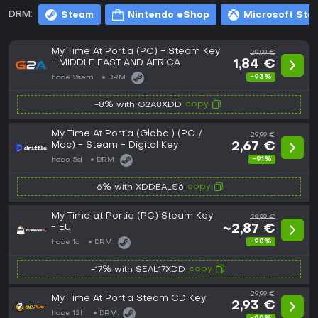
DRM:
Steam
Nintendo eShop
Microsoft Sto
My Time At Portia (PC) - Steam Key
29,99 €
- MIDDLE EAST AND AFRICA
1,84 €
-93%
hace 2sem
DRM:
copy
-8% with G2A8XDD
My Time At Portia (Global) (PC /
29,99 €
Mac) - Steam - Digital Key
2,67 €
-91%
hace 5d
DRM:
copy
-6% with XDDEALS6
My Time at Portia (PC) Steam Key
29,99 €
- EU
~2,87 €
-90%
hace 1d
DRM:
copy
-17% with SEAL17XDD
29,99 €
My Time At Portia Steam CD Key
2,93 €
hace 12h
DRM: