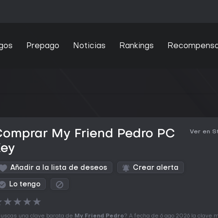
gos
Prepago
Noticias
Rankings
Recompens
Comprar My Friend Pedro PC
Ver en 
Key
Añadir a la lista de deseos
Crear alerta
Lo tengo
★
★
★
★
★
uscas una clave barata de
My Friend Pedro
? A fecha de 6 ago 2026 la clave 