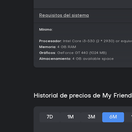
Requisitos del sistema
Mínimo:
Procesador:
Intel Core i3-530 (2 * 2930) or equiv
Memoria:
4 GB RAM
Gráficos:
GeForce GT 440 (1024 MB)
Almacenamiento:
4 GB available space
Historial de precios de My Frien
7D
1M
3M
6M