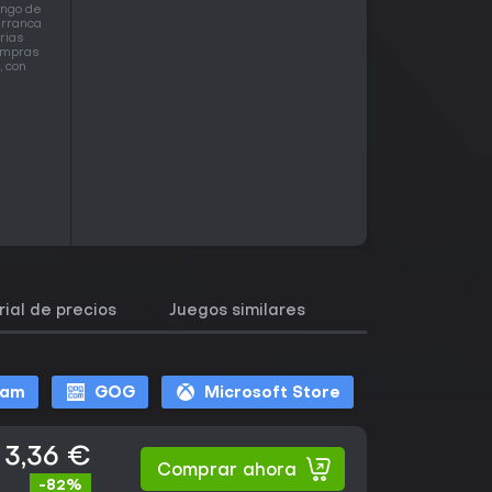
ango de
arranca
rias
compras
, con
rial de precios
Juegos similares
eam
GOG
Microsoft Store
3,36 €
Comprar ahora
-82%