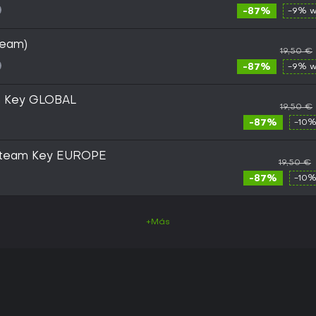
-87%
-9% w
team)
19,50 €
-87%
-9% w
m Key GLOBAL
19,50 €
-87%
-10%
 Steam Key EUROPE
19,50 €
-87%
-10%
+Más