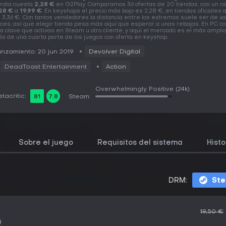
rata cuesta
2,28 €
en G2Play. Comparamos 36 ofertas de 20 tiendas, con un r
28 €
a
19,99 €
. En keyshops el precio más bajo es 2,28 €, en tiendas oficiales 
 3,36 €. Con tantos vendedores la distancia entre los extremos suele ser de va
ces, así que elegir tienda pesa más aquí que esperar a unas rebajas. En PC 
a clave que activas en Steam u otro cliente, y aquí el mercado es el más amplio
s de una cuarta parte de los juegos con oferta en keyshop.
nzamiento: 20 jun 2019
Devolver Digital
DeadToast Entertainment
Action
Overwhelmingly Positive
(24k)
tacritic:
81
7.8
Steam:
Sobre el juego
Requisitos del sistema
Histo
DRM:
St
19,50 €