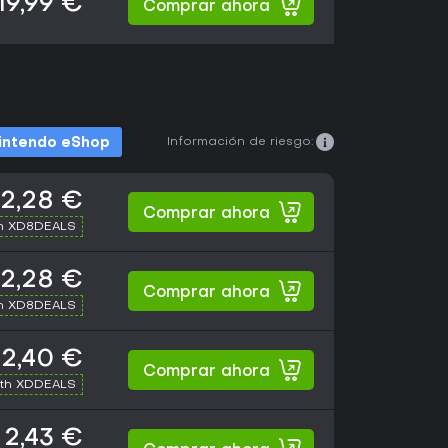
19,99 €
Comprar ahora
Información de riesgo:
intendo eShop
2,28 €
Comprar ahora
th XD8DEALS
2,28 €
Comprar ahora
th XD8DEALS
2,40 €
Comprar ahora
ith XDDEALS
2,43 €