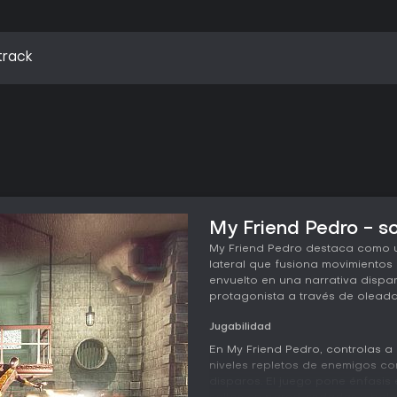
track
My Friend Pedro - so
My Friend Pedro destaca como 
lateral que fusiona movimientos
envuelto en una narrativa disp
protagonista a través de olead
Jugabilidad
En My Friend Pedro, controlas 
niveles repletos de enemigos 
disparos. El juego pone énfasis