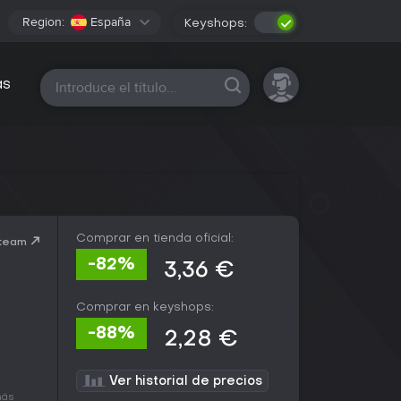
Region:
España
Keyshops:
Todas las plataformas
as
Comprar en tienda oficial:
Steam
-82%
3,36 €
Comprar en keyshops:
-88%
2,28 €
Ver historial de precios
más