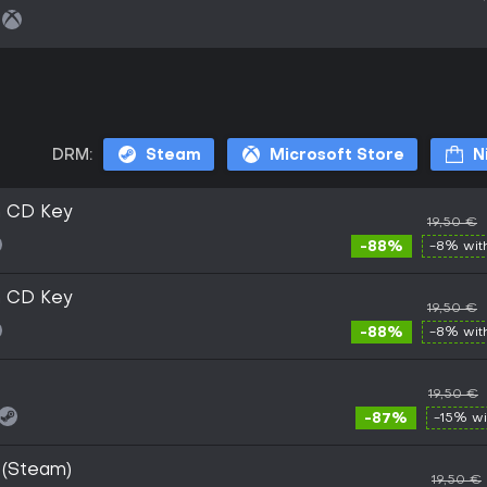
DRM:
Steam
Microsoft Store
N
m CD Key
19,50 €
-88%
-8% wi
m CD Key
19,50 €
-88%
-8% wi
19,50 €
-87%
-15% w
 (Steam)
19,50 €