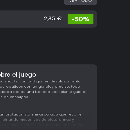
VER TODO
-50%
2,85 €
bre el juego
un shooter run and gun en desplazamiento
 acrobáticos con un gunplay preciso, todo
aratada donde una banana consciente guía al
as de enemigos.
a un protagonista enmascarado que recorre
combinando mecánicas de plataformas y
 en un movimiento fluido, con acciones como