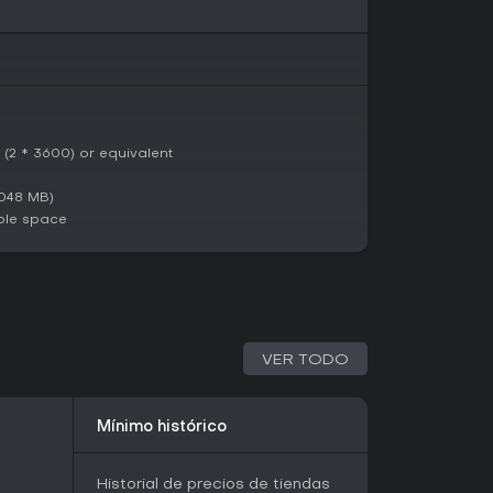
y Friend Pedro recibió la actualización Code
ficadores para potenciar la rejugabilidad sin
ipal. Hasta 2026, sigue disponible en PC y otras
jugadores visible en reseñas recientes.
 (2 * 3600) or equivalent
en 49 reseñas de críticos y una puntuación de
nes, My Friend Pedro recibe elogios por su
recisos y gunplay satisfactorio que convierte
048 MB)
cena de acción coreografiada. Los jugadores
ble space
mentar con muertes en slow-motion y la historia
rgo, algunos señalan fallos como su corta
es y momentos de plataformas frustrantes.
n frenética centrados en cazar puntuaciones y
nimiento sólido, ideal para sesiones cortas. Es
ca un giro único en las mecánicas run and gun,
VER TODO
buscas narrativas profundas o contenido
.
Mínimo histórico
Historial de precios de tiendas