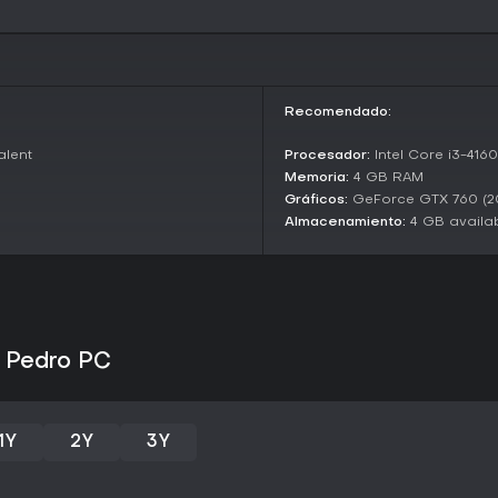
Updates and Current State
Desde su lanzamiento en 2019, M
Yellow, que incorporó esos modi
ampliar mucho el contenido princ
plataformas, con engagement de 
Recomendado:
¿Merece la pena?
alent
Procesador:
Intel Core i3-4160
Con un Metacritic de 78 basado 
Memoria:
4 GB RAM
usuarios de 7.6 en 238 valoracio
violencia exagerada, controles p
Gráficos:
GeForce GTX 760 (2
cada enfrentamiento en una es
Almacenamiento:
4 GB availa
destacan la diversión de experi
humorística y absurda. Sin emba
duración, tedio en etapas final
Si te gustan los indie de acció
combate creativo, ofrece entrete
una gran opción para quien bus
d Pedro PC
aunque puede no convencer si 
extenso más allá de la campaña
1Y
2Y
3Y