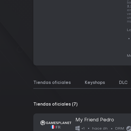
ba
2,
en
ve
un
má
La
Me
Tiendas oficiales
Keyshops
DLC
Tiendas oficiales (7)
My Friend Pedro
hace 6h
+1
DRM: