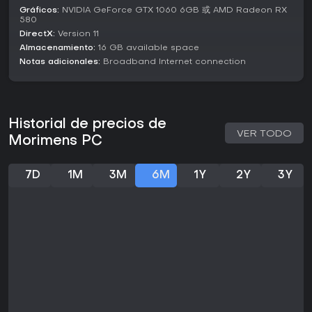
Gráficos:
NVIDIA GeForce GTX 1060 6GB 或 AMD Radeon RX
eclécticas.
580
DirectX:
Version 11
El roster crece con mecánicas gacha que desbloquean
nuevos awakers vía eventos y misiones, combinando
Almacenamiento:
16 GB available space
profundidad estratégica con un toque coleccionista.
Notas adicionales:
Broadband Internet connection
¿Merece la pena?
Morimens recibe elogios por sus mecánicas roguelite
adictivas, profundidad estratégica y estilo artístico
Historial de precios de
inspirado en Cthulhu. Las reseñas destacan la diversión de
VER TODO
Morimens PC
armar equipos y el equilibrio entre RNG y tácticas
inteligentes, lo que lo convierte en una gran opción para
amantes de la estrategia.
7D
1M
3M
6M
1Y
2Y
3Y
Con actualizaciones que suman cartas y contenido, más
eventos que premian el progreso sin gastar mucho, el juego
se mantiene vivo y accesible. Si te gustan los deckbuilders
roguelite con narrativa y multijugador opcional, Morimens
ofrece una experiencia sólida y gratuita que prioriza la
habilidad sobre las compras.