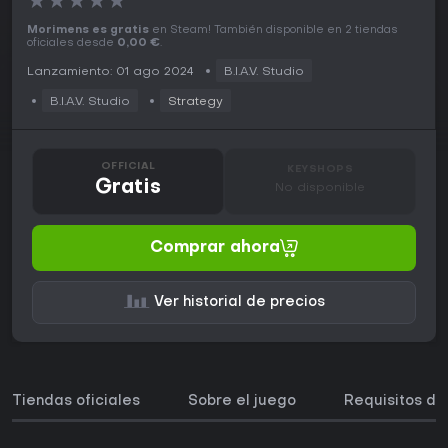
★
★
★
★
★
Morimens es gratis
en Steam! También disponible en 2 tiendas
oficiales desde
0,00 €
.
Lanzamiento: 01 ago 2024
B.I.A.V. Studio
B.I.A.V. Studio
Strategy
OFFICIAL
KEYSHOPS
Gratis
No disponible
Comprar ahora
Ver historial de precios
Tiendas oficiales
Sobre el juego
Requisitos de