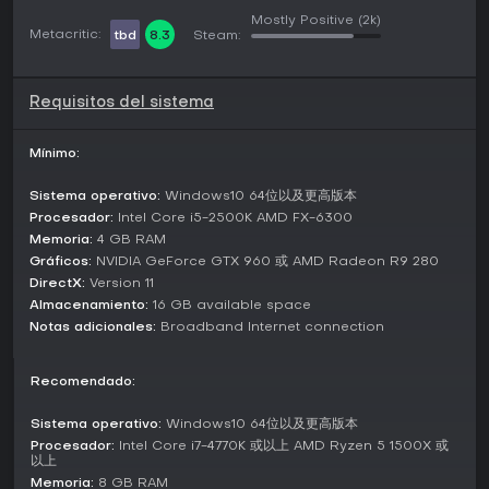
mazo para mayor rejugabilidad. Mecánicas como recargas
Mostly Positive
(2k)
de tiendas y resistencia a la muerte suavizan las sesiones
Metacritic:
tbd
8.3
Steam:
para novatos sin sacrificar profundidad para expertos.
Modos de juego
Requisitos del sistema
El modo principal son desafíos de escalada de torres en
solitario, con runs roguelite a través de dificultades
crecientes: construyes tu mazo sobre la marcha y enfrentas
Mínimo:
eventos narrativos que desvelan las verdades dementes del
juego. Estas runs incluyen elementos roguelite ligeros como
Sistema operativo:
Windows10 64位以及更高版本
diseños de mapas variables y encuentros aleatorios, para
Procesador:
Intel Core i5-2500K AMD FX-6300
que cada intento sea único.
Memoria:
4 GB RAM
Gráficos:
NVIDIA GeForce GTX 960 或 AMD Radeon R9 280
En PvP, el modo competitivo altera efectos y mecánicas de
DirectX:
Version 11
cartas respecto al solo, garantizando combates justos sin
necesidad de grind previo. Saltas directo a las arenas
Almacenamiento:
16 GB available space
equilibradas para poner a prueba tus habilidades de
Notas adicionales:
Broadband Internet connection
mazos contra otros jugadores.
Characters and Factions
Recomendado:
Los awakers son la base de tus estrategias; personajes
Sistema operativo:
Windows10 64位以及更高版本
como Celeste y Goliath, de la facción Aequor, aportan
Procesador:
Intel Core i7-4770K 或以上 AMD Ryzen 5 1500X 或
habilidades acuáticas que brillan en mazos específicos.
以上
Otros como 24 y Pandia ofrecen personalidades y poderes
Memoria:
8 GB RAM
variados del mito, permitiendo composiciones de equipo