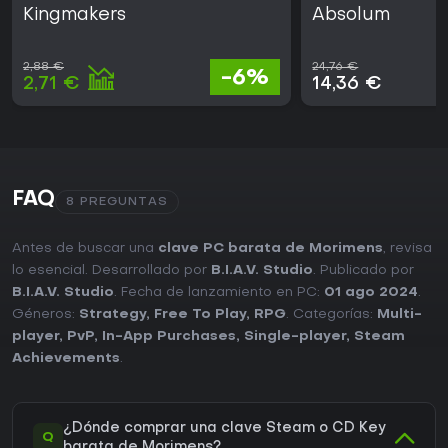
Kingmakers
Absolum
2,88 €
24,76 €
-6%
2,71 €
14,36 €
FAQ
8 PREGUNTAS
Antes de buscar una
clave PC barata de Morimens
, revisa
lo esencial. Desarrollado por
B.I.A.V. Studio
. Publicado por
B.I.A.V. Studio
. Fecha de lanzamiento en PC:
01 ago 2024
.
Géneros:
Strategy
,
Free To Play
,
RPG
. Categorías:
Multi-
player
,
PvP
,
In-App Purchases
,
Single-player
,
Steam
Achievements
.
¿Dónde comprar una clave Steam o CD Key
Q
barata de Morimens?