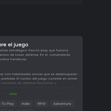
re el juego
artas estratégico free-to-play que fusiona
mentos de tower defense. En él, comandarás
online frenéticas.
ster con habilidades únicas que se desbloquean
 partidas. El núcleo del juego consiste en armar
 hechizos de distintas facciones, y
a capturar puentes y arrasar el lado del arena
ntre dos y seis minutos, con énfasis en
+Más
mo invocar enjambres de Scrats o usar
ara enfurecer unidades. Controlar los puentes
 To Play
Indie
RPG
Adventure
ra subir de nivel y activar potentes habilidades
de la batalla.