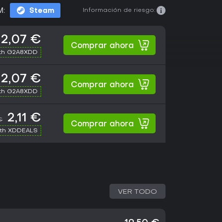
Información de riesgo:
M:
Steam
2,07 €
Comprar ahora
th G2A8XDD
2,07 €
Comprar ahora
th G2A8XDD
2,11 €
€
Comprar ahora
ith XDDEALS
VER TODO