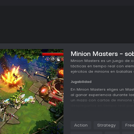
Minion Masters - sob
Minion Masters es un juego de c
tácticas en tiempo real con ele
ejércitos de minions en batallas 
Jugabilidad
En Minion Masters eliges un Ma
al ganar experiencia durante las
un mazo con cartas de minions y
desplegarlos en tiempo real par
de tu rival. Las partidas duran e
decisiones rápidas y combos co
hechizos del Book of the Dead p
Action
Strategy
Free
genera puntos de experiencia pa
de Master que cambian el rumbo 