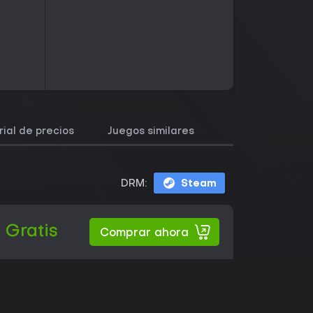
rial de precios
Juegos similares
DRM:
Steam
Gratis
Comprar ahora