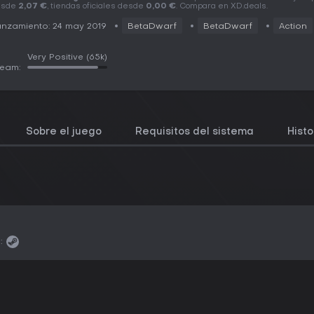
esde
2,07 €
, tiendas oficiales desde
0,00 €
. Compara en XD.deals.
nzamiento: 24 may 2019
BetaDwarf
BetaDwarf
Action
Very Positive
(65k)
team:
Sobre el juego
Requisitos del sistema
Histo
: