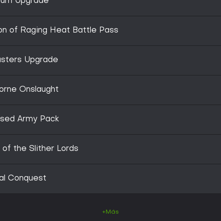
ium Upgrade
n of Raging Heat Battle Pass
asters Upgrade
orne Onslaught
rsed Army Pack
of the Slither Lords
al Conquest
+Más