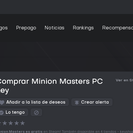
gos
Prepago
Noticias
Rankings
Recompens
Comprar Minion Masters PC
Ver en 
Key
Añadir a la lista de deseos
Crear alerta
Lo tengo
★
★
★
★
★
nion Masters es gratis
en Steam! También disponible en 4 tiendas - keysho