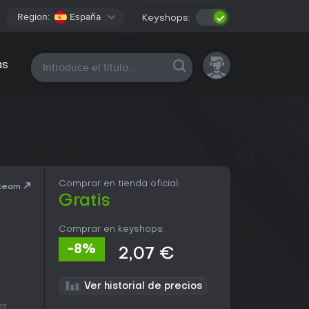
Region:
España
Keyshops:
Todas las plataformas
as
Comprar en tienda oficial:
Steam
Gratis
Comprar en keyshops:
-8%
2,07 €
Ver historial de precios
ps