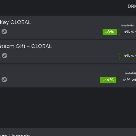
DR
 Key GLOBAL
2,26 €
-8%
-8% wi
 Steam Gift - GLOBAL
:
-8% wi
2,49 
-15%
-15% w