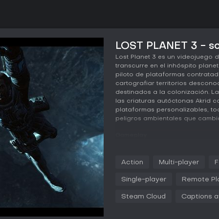
LOST PLANET 3 - so
Lost Planet 3 es un videojuego 
transcurre en el inhóspito planeta
piloto de plataformas contrata
cartografiar territorios descono
destinados a la colonización. L
las criaturas autóctonas Akrid 
plataformas personalizables, to
peligros ambientales que cambia
Gameplay
El ciclo principal se basa en mis
que las tareas secundarias ofre
Action
Multi-player
F
colonos en la base Coronis. La 
invitan a retroceder y descubrir
Single-player
Remote Pl
funciona como recurso para mejo
Los jugadores recolectan materi
Steam Cloud
Captions a
bípedas que proporcionan movili
como cabrestantes o armamento
planeta.