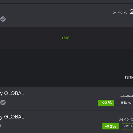
24,99 €
+Más
DR
ey GLOBAL
24,99 
-93%
-8% wi
ey GLOBAL
24,99 
-92%
-10%