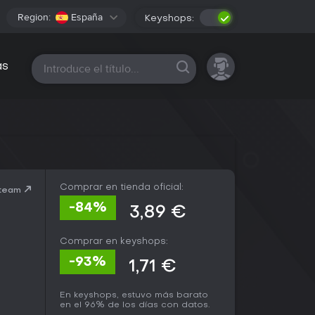
Region:
España
Keyshops:
Todas las plataformas
as
Comprar en tienda oficial:
Steam
-84%
3,89 €
Comprar en keyshops:
-93%
1,71 €
En keyshops, estuvo más barato
en el 96% de los días con datos.