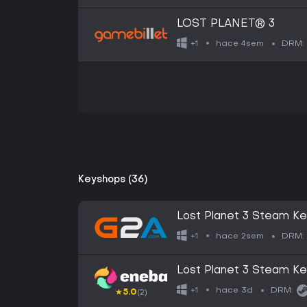
LOST PLANET® 3
hace 4sem
+1
DRM:
Keyshops (36)
Lost Planet 3 Steam K
hace 2sem
+1
DRM:
Lost Planet 3 Steam K
hace 3d
+1
DRM:
★
5.0
(2)