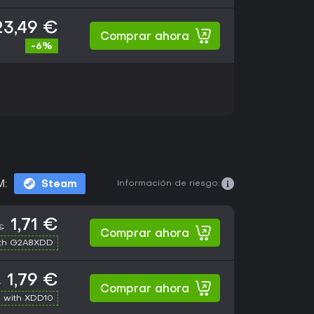
23,49 €
Comprar ahora
-6%
Información de riesgo:
M:
Steam
1,71 €
€
Comprar ahora
th G2A8XDD
1,79 €
€
Comprar ahora
 with XDD10