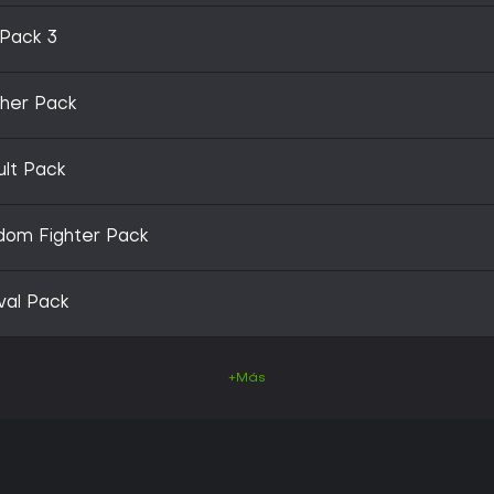
Pack 3
her Pack
lt Pack
om Fighter Pack
val Pack
+Más