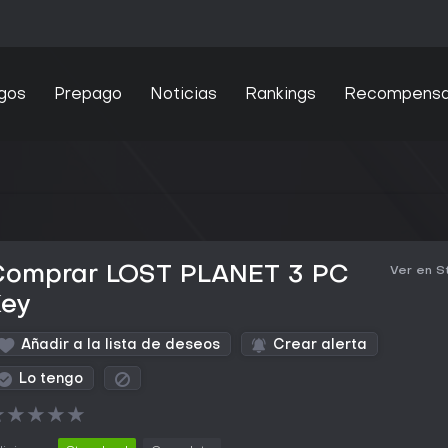
gos
Prepago
Noticias
Rankings
Recompens
Comprar LOST PLANET 3 PC
Ver en 
Key
Añadir a la lista de deseos
Crear alerta
Lo tengo
★
★
★
★
★