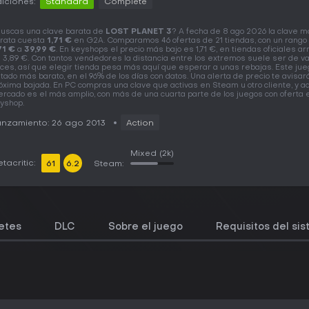
iciones:
Standard
Complete
uscas una clave barata de
LOST PLANET 3
? A fecha de 8 ago 2026 la clave 
rata cuesta
1,71 €
en G2A. Comparamos 46 ofertas de 21 tiendas, con un rango
71 €
a
39,99 €
. En keyshops el precio más bajo es 1,71 €, en tiendas oficiales a
 3,89 €. Con tantos vendedores la distancia entre los extremos suele ser de va
ces, así que elegir tienda pesa más aquí que esperar a unas rebajas. Este jue
tado más barato, en el 96% de los días con datos. Una alerta de precio te avisar
óxima bajada. En PC compras una clave que activas en Steam u otro cliente, y aq
rcado es el más amplio, con más de una cuarta parte de los juegos con oferta 
yshop.
nzamiento: 26 ago 2013
Action
Mixed
(2k)
tacritic:
61
6.2
Steam:
etes
DLC
Sobre el juego
Requisitos del si