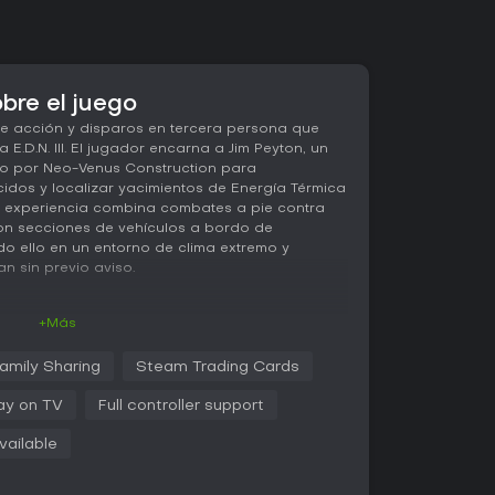
bre el juego
de acción y disparos en tercera persona que
 E.D.N. III. El jugador encarna a Jim Peyton, un
do por Neo-Venus Construction para
cidos y localizar yacimientos de Energía Térmica
a experiencia combina combates a pie contra
con secciones de vehículos a bordo de
do ello en un entorno de clima extremo y
n sin previo aviso.
+Más
iones que impulsan la historia principal, mientras
cen la posibilidad de relacionarse con otros
amily Sharing
Steam Trading Cards
exploración se desarrolla en zonas abiertas que
 nuevos puntos de interés, y la Energía Térmica
ay on TV
Full controller support
ras en lugar de como sistema de soporte vital.
ales para construir y personalizar plataformas
vailable
dad, protección y herramientas de trabajo,
 pesado adaptado a las condiciones del