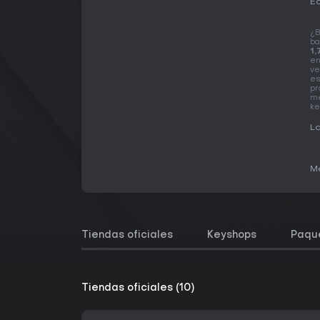
Ed
¿B
ba
1,
en
ve
es
pr
me
ke
La
Me
Tiendas oficiales
Keyshops
Paqu
Tiendas oficiales (10)