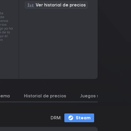
Ver historial de precios
más
 de
rranca
rias
go ya ha
á de la
uí el
en
stema
Historial de precios
Juegos similares
DRM:
Steam