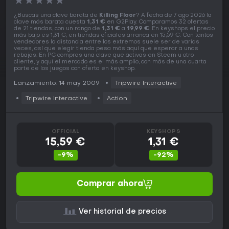
★
★
★
★
★
¿Buscas una clave barata de
Killing Floor
? A fecha de 7 ago 2026 la
clave más barata cuesta
1,31 €
en G2Play. Comparamos 32 ofertas
de 21 tiendas, con un rango de
1,31 €
a
19,99 €
. En keyshops el precio
más bajo es 1,31 €, en tiendas oficiales arranca en 15,59 €. Con tantos
vendedores la distancia entre los extremos suele ser de varias
veces, así que elegir tienda pesa más aquí que esperar a unas
rebajas. En PC compras una clave que activas en Steam u otro
cliente, y aquí el mercado es el más amplio, con más de una cuarta
parte de los juegos con oferta en keyshop.
Lanzamiento: 14 may 2009
Tripwire Interactive
Tripwire Interactive
Action
OFFICIAL
KEYSHOPS
15,59 €
1,31 €
-9%
-92%
Comprar ahora
Ver historial de precios