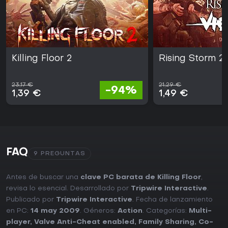
Killing Floor 2
Rising Storm 2
23,17 €
21,29 €
-94%
1,39 €
1,49 €
FAQ
9 PREGUNTAS
Antes de buscar una
clave PC barata de Killing Floor
,
revisa lo esencial. Desarrollado por
Tripwire Interactive
.
Publicado por
Tripwire Interactive
. Fecha de lanzamiento
en PC:
14 may 2009
. Géneros:
Action
. Categorías:
Multi-
player
,
Valve Anti-Cheat enabled
,
Family Sharing
,
Co-