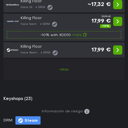
Killing Floor
~17,32 €
hace 1d
DRM:
19,99 €
Killing Floor
17,99 €
hace 1sem
DRM:
-10%
copy
-10% with XDD10
Killing Floor
17,99 €
hace 4sem
DRM:
+Más
Keyshops (23)
Información de riesgo:
DRM:
Steam