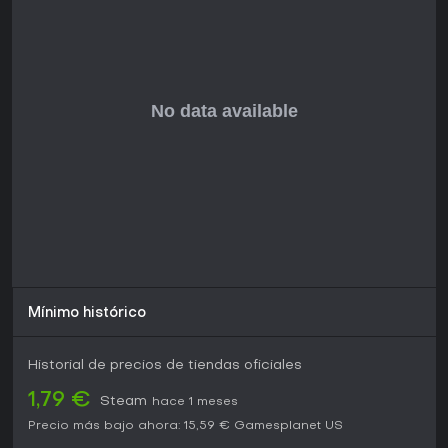
ofrece progresión satisfactoria y momentos tensos, aunque
los gráficos delatan su lanzamiento en 2009.
El juego recibe actualizaciones gratuitas y eventos
especiales que mantienen viva la comunidad. Los jugadores
destacan la diversión de la coordinación y la emoción de
superar oleadas duras, lo que lo hace atractivo para
amantes de los títulos de supervivencia en equipo. Si
buscas gráficos modernos o experiencias en solitario,
puede parecer anticuado, pero las mecánicas centrales
aguantan bien en grupo.
Mínimo histórico
Historial de precios de tiendas oficiales
1,79 €
Steam
hace 1 meses
Precio más bajo ahora:
15,59 €
Gamesplanet US