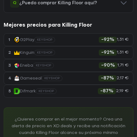
Q
¿Puedo comprar Killing Floor aquí?
Mejores precios para Killing Floor
1,31 €
1
G2Play
-92%
KEYSHOP
1,31 €
2
Kinguin
-92%
KEYSHOP
1,71 €
3
Eneba
-90%
KEYSHOP
2,17 €
4
Gameseal
-87%
KEYSHOP
2,19 €
5
Difmark
-87%
KEYSHOP
¿Quieres comprar en el mejor momento? Crea una
alerta de precio en XD.deals y recibe una notificación
cuando Killing Floor alcance su próximo mínimo