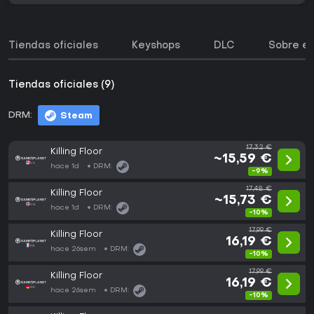
Tiendas oficiales
Keyshops
DLC
Sobre el
Tiendas oficiales (9)
DRM:
Steam
17,32 €
Killing Floor
~15,59 €
hace 1d
DRM:
-9%
17,48 €
Killing Floor
~15,73 €
hace 1d
DRM:
-10%
17,99 €
Killing Floor
16,19 €
hace 26sem
DRM:
-10%
17,99 €
Killing Floor
16,19 €
hace 26sem
DRM:
-10%