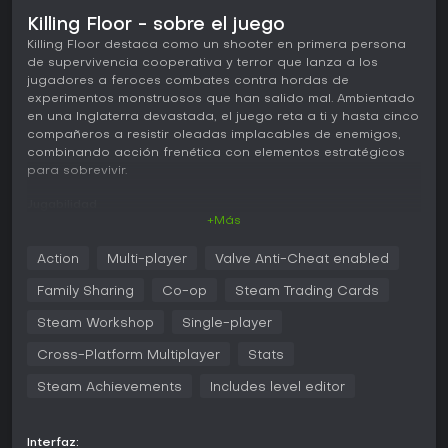
Killing Floor - sobre el juego
Killing Floor destaca como un shooter en primera persona
de supervivencia cooperativa y terror que lanza a los
jugadores a feroces combates contra hordas de
experimentos monstruosos que han salido mal. Ambientado
en una Inglaterra devastada, el juego reta a ti y hasta cinco
compañeros a resistir oleadas implacables de enemigos,
combinando acción frenética con elementos estratégicos
para sobrevivir.
Jugabilidad
+Más
En Killing Floor, el núcleo del juego gira en torno a repeler
oleadas cada vez más duras de criaturas zombie-like
Action
Multi-player
Valve Anti-Cheat enabled
conocidas como Zeds. Comienzas eligiendo un perk que
define las fortalezas de tu personaje, como mayor precisión
Family Sharing
Co-op
Steam Trading Cards
con rifles o habilidades mejoradas de curación. Estos perks
suben de nivel durante las partidas, otorgando mejoras
Steam Workshop
Single-player
permanentes en aspectos como daño o velocidad de
Cross-Platform Multiplayer
Stats
movimiento.
Steam Achievements
Includes level editor
El combate resulta visceral, con un amplio arsenal de armas
a tu disposición, desde escopetas y ballestas hasta
lanzallamas. Puedes soldar puertas para controlar las rutas
Interfaz:
enemigas, comprar equipo entre oleadas con el trader y