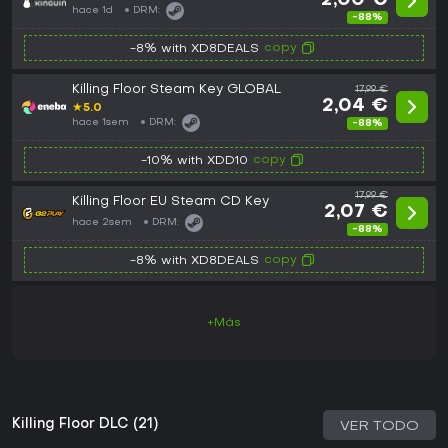
2,00 €
hace 1d
DRM:
-88%
copy
-8% with XD8DEALS
Killing Floor Steam Key GLOBAL
17,99 €
2,04 €
★
5.0
hace 1sem
DRM:
-88%
copy
-10% with XDD10
17,99 €
Killing Floor EU Steam CD Key
2,07 €
hace 2sem
DRM:
-88%
copy
-8% with XD8DEALS
+Más
Killing Floor DLC (21)
VER TODO