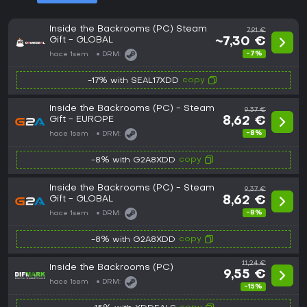
Inside the Backrooms (PC) Steam
7,91 €
Gift - GLOBAL
~7,30 €
-7%
hace 1sem
DRM:
copy
-17% with SEAL17XDD
Inside the Backrooms (PC) - Steam
9,37 €
Gift - EUROPE
8,62 €
-8%
hace 1sem
DRM:
copy
-8% with G2A8XDD
Inside the Backrooms (PC) - Steam
9,37 €
Gift - GLOBAL
8,62 €
-8%
hace 1sem
DRM:
copy
-8% with G2A8XDD
11,24 €
Inside the Backrooms (PC)
9,55 €
hace 1sem
DRM:
-15%