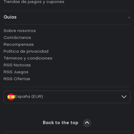
Tiendas de juegos y cupones
Guías
FAQ
Sobre nosotros
Guías y tutoriales
Contáctanos
¿Cómo activar una CD Key de Steam?
Recompensas
¿Cómo activar una CD Key de Epic Games?
Política de privacidad
Términos y condiciones
¿Cómo activar una CD Key de GOG?
RSS Noticias
¿Cómo activar una CD Key de Ubisoft Connect?
RSS Juegos
¿Cómo activar una CD Key de EA App?
RSS Ofertas
¿Cómo activar una CD Key de Battle.net?
España (EUR)
Back to the top