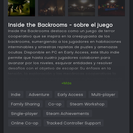
Inside the Backrooms - sobre el juego
Inside the Backrooms destaca como un juego de terror
cooperativo que se inspira en la creepypasta de los
backrooms, sumergiendo a los jugadores en habitaciones
interminables y siniestras repletas de puzles y amenazas
ocultas. Disponible en PC en Early Access, este título indie
permite que hasta cuatro jugadores colaboren para
avanzar por los niveles, esquivar entidades y resolver
desafíos con el objetivo de escapar. Su énfasis en la
tensión, la exploración y las mecánicas cooperativas lo
hace ideal para aficionados al terror multijugador basado
+Más
en leyendas de internet.
Jugabilidad
Indie
Adventure
Early Access
Multi-player
En esencia, Inside the Backrooms gira en torno a la
Family Sharing
Co-op
Steam Workshop
exploración y supervivencia en un laberinto de
habitaciones idénticas, tenuemente iluminadas, con
Single-player
Steam Achievements
paredes amarillas y luces zumbantes. Los jugadores
Online Co-op
Tracked Controller Support
buscan objetos como almond water para recuperar salud,
pastillas para bajar la ansiedad, linternas para zonas