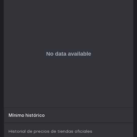
compromiso hacia el lanzamiento completo. Si buscas
sesiones multijugador intensas y basadas en lore con
amigos, es una gran opción, pero los jugadores solitarios o
sensibles al terror podrían disfrutarlo menos por su
enfoque cooperativo.
Mínimo histórico
Historial de precios de tiendas oficiales