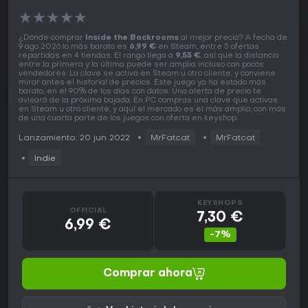
★
★
★
★
★
¿Dónde comprar
Inside the Backrooms
al mejor precio? A fecha de
9 ago 2026 lo más barato es
6,99 €
en Steam, entre 5 ofertas
repartidas en 4 tiendas. El rango llega a
9,55 €
, así que la distancia
entre la primera y la última puede ser amplia incluso con pocos
vendedores. La clave se activa en Steam u otro cliente, y conviene
mirar antes el historial de precios. Este juego ya ha estado más
barato, en el 90% de los días con datos. Una alerta de precio te
avisará de la próxima bajada. En PC compras una clave que activas
en Steam u otro cliente, y aquí el mercado es el más amplio, con más
de una cuarta parte de los juegos con oferta en keyshop.
Lanzamiento: 20 jun 2022
MrFatcat
MrFatcat
Indie
KEYSHOPS
OFFICIAL
7,30 €
6,99 €
-7%
Comprar ahora