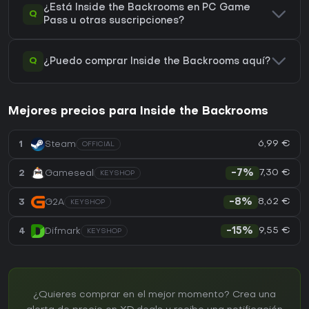
¿Está Inside the Backrooms en PC Game
Q
Pass u otras suscripciones?
Q
¿Puedo comprar Inside the Backrooms aquí?
Mejores precios para Inside the Backrooms
6,99 €
1
Steam
OFFICIAL
7,30 €
2
Gameseal
-7%
KEYSHOP
8,62 €
3
G2A
-8%
KEYSHOP
9,55 €
4
Difmark
-15%
KEYSHOP
¿Quieres comprar en el mejor momento? Crea una