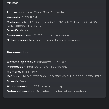
secuestrar vehículos o usar cobertura, y un límite de
Mínimo:
población restringe el tamaño del ejército a menos que se
capture bases adicionales.
Procesador:
Intel Core i3 or Equivalent
Memoria:
4 GB RAM
Modos de juego
Gráficos:
Intel HD Graphics 4200 NVIDIA GeForce GT 740M
AMD Radeon R5 M240
El juego ofrece varias formas de disfrutar de sus elementos
estratégicos, desde experiencias narrativas hasta
DirectX:
Version 11
enfrentamientos competitivos.
Almacenamiento:
12 GB available space
Notas adicionales:
Broadband Internet connection
Modo Campaña: Una historia para un jugador
distribuida en 15 misiones, centrada en objetivos como
defender posiciones, explorar reliquias o evacuar
Recomendado:
civiles.
Multijugador: Batallas en línea que admiten
Sistema operativo:
Windows 10 64-bit
enfrentamientos de hasta 3v3, donde los jugadores
Procesador:
Intel Core i5 or Equivalent
eligen líderes y luchan por destruir las bases enemigas
Memoria:
8 GB RAM
en distintos mapas.
Gráficos:
NVIDIA GTX 560, 650, 750 AMD HD 5850, 6870, 7790
Modo Campaña Cooperativa: Únete a otro jugador en
DirectX:
Version 11
línea para completar la campaña juntos.
Almacenamiento:
12 GB available space
Escaramuza: Practica contra la IA en enfrentamientos
Notas adicionales:
Broadband Internet connection
1v1, 2v2 o 3v3, con el modo Estándar para construir
desde cero y el modo Muerte Súbita para empezar
con muchos recursos y tecnología avanzada.
Los modos adicionales incluidos en el DLC amplían las