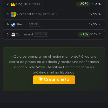
14,13 €
2
Kinguin
-29%
KEYSHOP
19,99 €
3
Microsoft Store
OFFICIAL
19,99 €
4
Steam
OFFICIAL
21,12 €
5
Gameseal
-7%
KEYSHOP
¿Quieres comprar en el mejor momento? Crea una
alerta de precio en XD.deals y recibe una notificación
cuando Halo Wars: Definitive Edition alcance su
próximo mínimo histórico.
Crear alerta