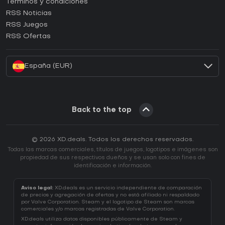
Términos y condiciones
¿Cómo activar una CD Key de GOG?
RSS Noticias
¿Cómo activar una CD Key de Ubisoft Connect?
RSS Juegos
¿Cómo activar una CD Key de EA App?
RSS Ofertas
¿Cómo activar una CD Key de Battle.net?
España (EUR)
Back to the top
© 2026 XD.deals. Todos los derechos reservados.
Todas las marcas comerciales, títulos de juegos, logotipos e imágenes son
propiedad de sus respectivos dueños y se usan solo con fines de
identificación e información.
Aviso legal:
XD.deals es un servicio independiente de comparación
de precios y agregación de ofertas y no está afiliado ni respaldado
por Valve Corporation. Steam y el logotipo de Steam son marcas
comerciales y/o marcas registradas de Valve Corporation.
XD.deals utiliza datos disponibles públicamente de Steam y