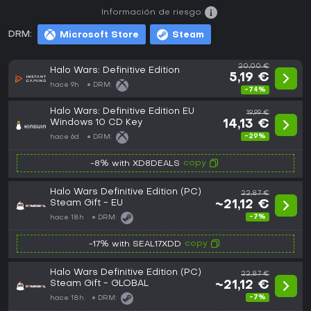
Información de riesgo:
DRM:
Microsoft Store
Steam
20,00 €
Halo Wars: Definitive Edition
5,19 €
hace 9h
DRM:
-74%
Halo Wars: Definitive Edition EU
19,99 €
Windows 10 CD Key
14,13 €
-29%
hace 6d
DRM:
copy
-8% with XD8DEALS
Halo Wars Definitive Edition (PC)
22,87 €
Steam Gift - EU
~21,12 €
-7%
hace 18h
DRM:
copy
-17% with SEAL17XDD
Halo Wars Definitive Edition (PC)
22,87 €
Steam Gift - GLOBAL
~21,12 €
-7%
hace 18h
DRM: