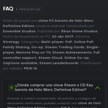
FAQ
9 PREGUNTAS
Antes de buscar una
clave PC barata de Halo Wars:
Definitive Edition
, revisa lo esencial. Desarrollado por
Ensemble Studios
. Publicado por
Xbox Game Studios
.
Fecha de lanzamiento en PC:
20 abr 2017
. Géneros:
Strategy
. Categorías:
Multi-player
,
PvP
,
Online PvP
,
Family Sharing
,
Co-op
,
Steam Trading Cards
,
Single-
player
,
Remote Play on TV
,
Steam Achievements
,
Full
controller support
,
Steam Cloud
,
Online Co-op
,
Captions available
,
Steam Leaderboards
. Clasificación
por edades:
PEGI 16
.
¿Dónde comprar una clave Steam o CD Key
Q
barata de Halo Wars: Definitive Edition?
Gracias a nuestro comparador de precios y códigos de
descuento verificados, puedes comprar una
clave de Halo