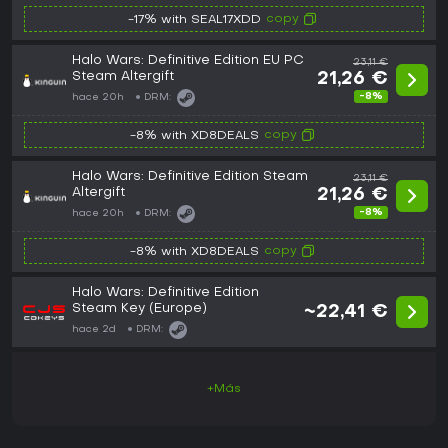
copy
-17% with SEAL17XDD
Halo Wars: Definitive Edition EU PC
23,11 €
Steam Altergift
21,26 €
-8%
hace 20h
DRM:
copy
-8% with XD8DEALS
Halo Wars: Definitive Edition Steam
23,11 €
Altergift
21,26 €
-8%
hace 20h
DRM:
copy
-8% with XD8DEALS
Halo Wars: Definitive Edition
Steam Key (Europe)
~22,41 €
hace 2d
DRM:
+Más