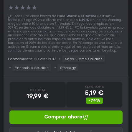
★
★
★
★
★
¿Buscas una clave barata de
Halo Wars: Definitive Edition
? A
fecha de 7 ago 2026 la oferta más baja es
5,19 €
en Instant Gaming,
elegida entre 10 ofertas en 7 tiendas. En keyshops empieza en
5,19 €, en tiendas oficiales en 19,99 €. En PC la keyshop gana en precio
en la mayoría de comparaciones, pero entonces compras un código a
un vendedor externo, así que comprueba la región de activación. El
precio está entre los más bajos de su historial, solo estuvo más
barato en el 25% de los días con datos. En PC compras una clave que
activas en Steam u otro cliente, y aquí el mercado es el más amplio,
con más de una cuarta parte de los juegos con oferta en keyshop.
Lanzamiento: 20 abr 2017
Xbox Game Studios
Ensemble Studios
Strategy
KEYSHOPS
OFFICIAL
5,19 €
19,99 €
-74%
Comprar ahora