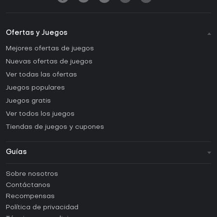
Ofertas y Juegos
Mejores ofertas de juegos
Nuevas ofertas de juegos
Ver todas las ofertas
Juegos populares
Juegos gratis
Ver todos los juegos
Tiendas de juegos y cupones
Guías
FAQ
Sobre nosotros
Guías y tutoriales
Contáctanos
¿Cómo activar una CD Key de Steam?
Recompensas
¿Cómo activar una CD Key de Epic Games?
Política de privacidad