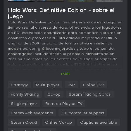
Halo Wars: Definitive Edition - sobre el
juego
Halo Wars: Definitive Edition lleva el género de estrategia en
tiempo real al universo de Halo, ofreciendo a los jugadores
de PC una versión actualizada para comandar ejércitos en
combates a gran escala. Esta edición mejorada del título
original de 2009 funciona de forma nativa en sistemas
modernos, con gráficos mejorados y todo el contenido
descargable incluido desde el principio. Ambientada en
2531, mucho antes de los eventos de la saga principal de
Halo, sigue a la tripulación de la UNSC Spirit of Fire en su
enfrentamiento contra las fuerzas del Covenant en planetas
+Más
como Harvest y Arcadia, donde descubren amenazas
ancestrales.
Strategy
Multi-player
PvP
Online PvP
Jugabilidad
Family Sharing
Co-op
Steam Trading Cards
En este juego de estrategia en tiempo real gestionas
recursos para construir y ampliar bases, producir unidades
Single-player
Remote Play on TV
y llevarlas al combate. La obtención de recursos comienza
Steam Achievements
Full controller support
con unidades de reconocimiento que recolectan
suministros, que luego financian la construcción de
Steam Cloud
Online Co-op
Captions available
plataformas de suministros y otras estructuras para
acelerar la acumulación. Las bases empiezan como simples