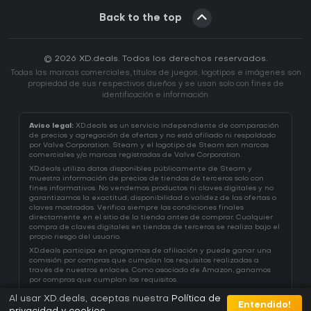
Back to the top
© 2026 XD.deals. Todos los derechos reservados.
Todas las marcas comerciales, títulos de juegos, logotipos e imágenes son
propiedad de sus respectivos dueños y se usan solo con fines de
identificación e información.
Aviso legal:
XD.deals es un servicio independiente de comparación
de precios y agregación de ofertas y no está afiliado ni respaldado
por Valve Corporation. Steam y el logotipo de Steam son marcas
comerciales y/o marcas registradas de Valve Corporation.
XD.deals utiliza datos disponibles públicamente de Steam y
muestra información de precios de tiendas de terceros solo con
fines informativos. No vendemos productos ni claves digitales y no
garantizamos la exactitud, disponibilidad o validez de las ofertas o
claves mostradas. Verifica siempre las condiciones finales
directamente en el sitio de la tienda antes de comprar. Cualquier
compra de claves digitales en tiendas de terceros se realiza bajo el
propio riesgo del usuario.
XD.deals participa en programas de afiliación y puede ganar una
comisión por compras que cumplan los requisitos realizadas a
través de nuestros enlaces. Como asociado de Amazon, ganamos
por compras que cumplan los requisitos.
Al usar XD.deals, aceptas nuestra
Política de
Entendido!