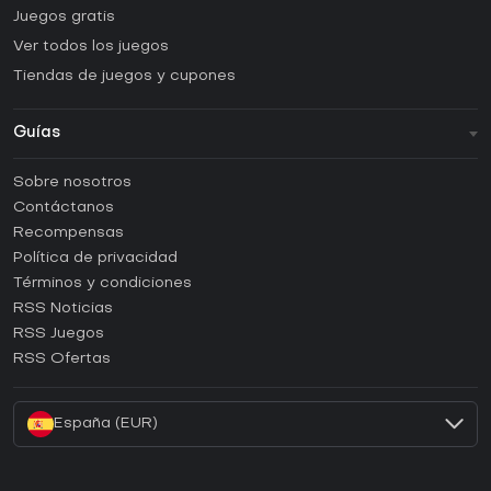
Juegos gratis
Ver todos los juegos
Tiendas de juegos y cupones
Guías
FAQ
Sobre nosotros
Guías y tutoriales
Contáctanos
¿Cómo activar una CD Key de Steam?
Recompensas
¿Cómo activar una CD Key de Epic Games?
Política de privacidad
Términos y condiciones
¿Cómo activar una CD Key de GOG?
RSS Noticias
¿Cómo activar una CD Key de Ubisoft Connect?
RSS Juegos
¿Cómo activar una CD Key de EA App?
RSS Ofertas
¿Cómo activar una CD Key de Battle.net?
España (EUR)