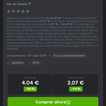
Ver en Steam
★
★
★
★
★
¿Buscas una clave barata de
GreedFall
? A fecha de 8 ago 2026 la
clave más barata cuesta
2,07 €
en Kinguin. Comparamos 36 ofertas
de 20 tiendas, con un rango de
2,07 €
a
44,68 €
. En keyshops el
precio más bajo es 2,07 €, en tiendas oficiales arranca en 4,04 €.
Con tantos vendedores la distancia entre los extremos suele ser de
varias veces, así que elegir tienda pesa más aquí que esperar a
unas rebajas. El precio está entre los más bajos de su historial, solo
estuvo más barato en el 11% de los días con datos. En PC compras una
clave que activas en Steam u otro cliente, y aquí el mercado es el
más amplio, con más de una cuarta parte de los juegos con oferta en
keyshop.
Lanzamiento: 09 sept 2019
Focus Entertainment
Spiders
RPG
OFFICIAL
KEYSHOPS
4,04 €
2,07 €
-86%
-94%
Comprar ahora