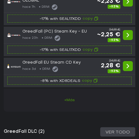
GLOBAL
~2,23 €
-93%
hace 7h
DRM:
copy
-17% with SEAL17XDD
34,99 €
GreedFall (PC) Steam Key - EU
~2,25 €
hace 23h
DRM:
-93%
copy
-17% with SEAL17XDD
34,99 €
GreedFall EU Steam CD Key
2,28 €
hace 3d
DRM:
-93%
copy
-8% with XD8DEALS
+Más
GreedFall DLC (2)
VER TODO