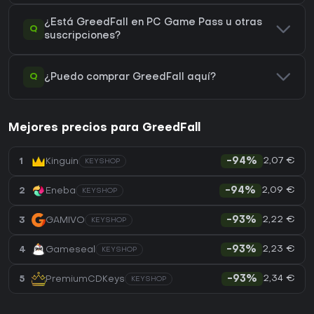
¿Está GreedFall en PC Game Pass u otras
Q
suscripciones?
Q
¿Puedo comprar GreedFall aquí?
Mejores precios para GreedFall
2,07 €
1
Kinguin
-94%
KEYSHOP
2,09 €
2
Eneba
-94%
KEYSHOP
2,22 €
3
GAMIVO
-93%
KEYSHOP
2,23 €
4
Gameseal
-93%
KEYSHOP
2,34 €
5
PremiumCDKeys
-93%
KEYSHOP