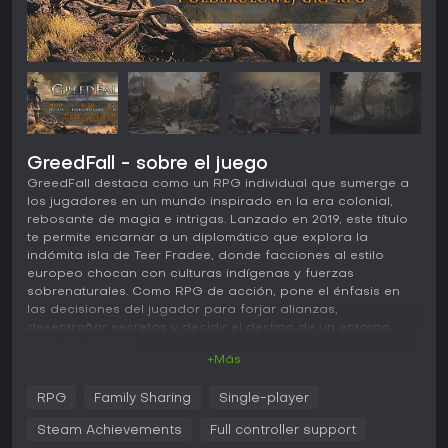
GreedFall - sobre el juego
GreedFall destaca como un RPG individual que sumerge a
los jugadores en un mundo inspirado en la era colonial,
rebosante de magia e intrigas. Lanzado en 2019, este título
te permite encarnar a un diplomático que explora la
indómita isla de Teer Fradee, donde facciones al estilo
europeo chocan con culturas indígenas y fuerzas
sobrenaturales. Como RPG de acción, pone el énfasis en
las decisiones del jugador para forjar alianzas,
desentrañar secretos y decidir el destino de un entorno
lleno de detalles.
+Más
Jugabilidad
RPG
Family Sharing
Single-player
El núcleo de GreedFall gira en torno a un sistema flexible
que te permite abordar las misiones con enfoques variados:
Steam Achievements
Full controller support
combate directo, diplomacia sutil, engaños astutos o sigilo