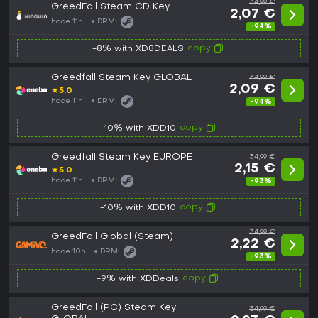
34,99 €
GreedFall Steam CD Key
2,07 €
hace 11h
DRM:
-94%
copy
-8% with XD8DEALS
Greedfall Steam Key GLOBAL
34,99 €
2,09 €
★
5.0
hace 11h
DRM:
-94%
copy
-10% with XDD10
Greedfall Steam Key EUROPE
34,99 €
2,15 €
★
5.0
hace 11h
DRM:
-93%
copy
-10% with XDD10
34,99 €
GreedFall Global (Steam)
2,22 €
hace 10h
DRM:
-93%
copy
-9% with XDDeals
GreedFall (PC) Steam Key -
34,99 €