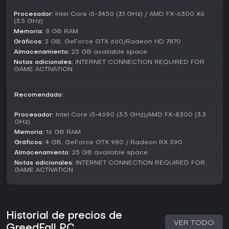
trama principal salpicada de misiones secundarias, todo en
un modo unificado que prioriza el progreso personal y la
Procesador:
Intel Core i5-3450 (3.1 GHz) / AMD FX-6300 X6
interacción con el mundo. Ideal para quienes buscan
(3.5 GHz)
aventuras en solitario, con una partida completista que
Memoria:
8 GB RAM
ronda las 50 horas.
Gráficos:
2 GB, GeForce GTX 660/Radeon HD 7870
Almacenamiento:
25 GB available space
Factions and Choices
Notas adicionales:
INTERNET CONNECTION REQUIRED FOR
Seis facciones únicas pueblan el mundo de GreedFall,
GAME ACTIVATION
cada una con sus agendas, compañeros y rivalidades. Tus
acciones pueden sellar alianzas o provocar traiciones,
moldeando la narrativa y el futuro de la isla. Estos grupos
Recomendado:
van desde potencias coloniales hasta habitantes nativos,
tejiendo una red de tensiones políticas que premia las
Procesador:
Intel Core i5-4690 (3.5 GHz)/AMD FX-8300 (3.3
GHz)
decisiones reflexivas.
Memoria:
16 GB RAM
Las mecánicas clave ligadas a las facciones incluyen:
Gráficos:
4 GB, GeForce GTX 980 / Radeon RX 590
Almacenamiento:
25 GB available space
Seguimiento de reputación que modifica la
Notas adicionales:
INTERNET CONNECTION REQUIRED FOR
disponibilidad de misiones y los finales.
GAME ACTIVATION
Lealtad de compañeros afectada por tus opciones en
diálogos y misiones.
Múltiples vías de resolución para conflictos,
combinando fuerza y negociación.
Historial de precios de
¿Merece la pena?
VER TODO
GreedFall PC