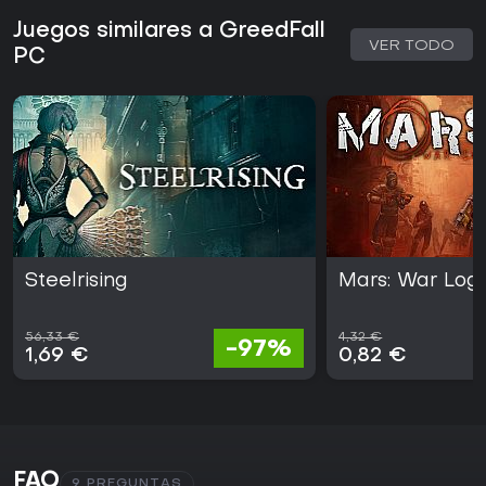
Juegos similares a GreedFall
VER TODO
PC
Steelrising
Mars: War Log
56,33 €
4,32 €
-97%
1,69 €
0,82 €
FAQ
9 PREGUNTAS