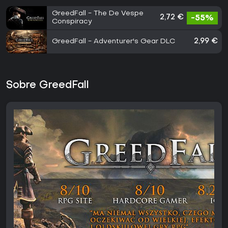
GreedFall - The De Vespe
2,72 €
-55%
Conspiracy
GreedFall - Adventurer's Gear DLC
2,99 €
Sobre GreedFall