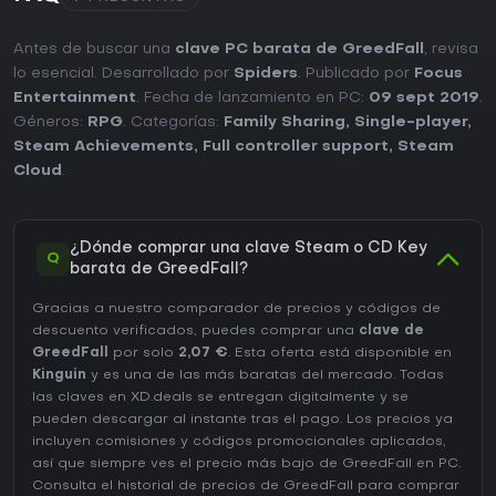
Antes de buscar una
clave PC barata de GreedFall
, revisa
lo esencial. Desarrollado por
Spiders
. Publicado por
Focus
Entertainment
. Fecha de lanzamiento en PC:
09 sept 2019
.
Géneros:
RPG
. Categorías:
Family Sharing
,
Single-player
,
Steam Achievements
,
Full controller support
,
Steam
Cloud
.
¿Dónde comprar una clave Steam o CD Key
Q
barata de GreedFall?
Gracias a nuestro comparador de precios y códigos de
descuento verificados, puedes comprar una
clave de
GreedFall
por solo
2,07 €
. Esta oferta está disponible en
Kinguin
y es una de las más baratas del mercado. Todas
las claves en XD.deals se entregan digitalmente y se
pueden descargar al instante tras el pago. Los precios ya
incluyen comisiones y códigos promocionales aplicados,
así que siempre ves el precio más bajo de GreedFall en
PC
.
Consulta el
historial de precios de GreedFall
para comprar