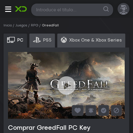
Todas
Inicio
Juegos
RPG
GreedFall
PC
PS5
Xbox One & Xbox Series
Comprar GreedFall PC Key