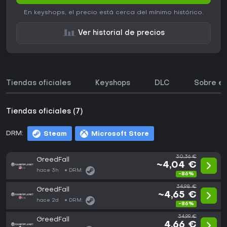
En keyshops, el precio está cerca del mínimo histórico.
Ver historial de precios
Tiendas oficiales
Keyshops
DLC
Sobre el
Tiendas oficiales (7)
DRM:
Steam
Microsoft Store
30,36 €
GreedFall
~4,04 €
hace 3h
DRM:
-86%
34,98 €
GreedFall
~4,65 €
hace 2d
DRM:
-86%
34,99 €
GreedFall
4,66 €