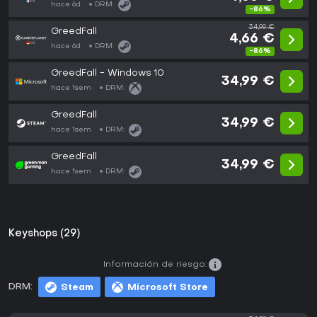
hace 6d
DRM:
-86%
34,99 €
GreedFall
4,66 €
hace 6d
DRM:
-86%
GreedFall - Windows 10
34,99 €
hace 1sem
DRM:
GreedFall
34,99 €
hace 1sem
DRM:
GreedFall
34,99 €
hace 1sem
DRM:
Keyshops (29)
Información de riesgo:
DRM:
Steam
Microsoft Store