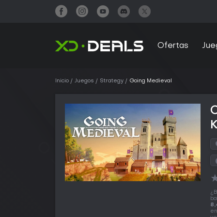
Ofertas
Jue
Inicio
Juegos
Strategy
Going Medieval
¿B
ba
8,
en