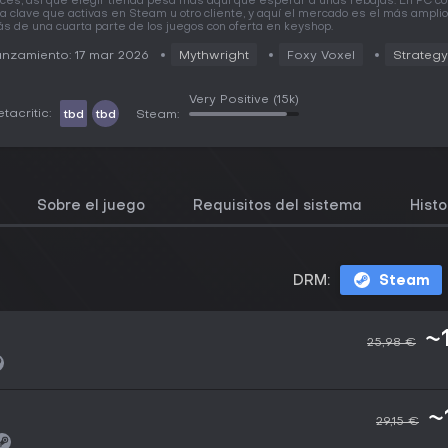
ces, así que elegir tienda pesa más aquí que esperar a unas rebajas. En PC 
a clave que activas en Steam u otro cliente, y aquí el mercado es el más amplio
s de una cuarta parte de los juegos con oferta en keyshop.
nzamiento: 17 mar 2026
Mythwright
Foxy Voxel
Strategy
Very Positive
(15k)
tacritic:
tbd
tbd
Steam:
Sobre el juego
Requisitos del sistema
Histo
DRM:
Steam
~
25,98 €
~
29,15 €