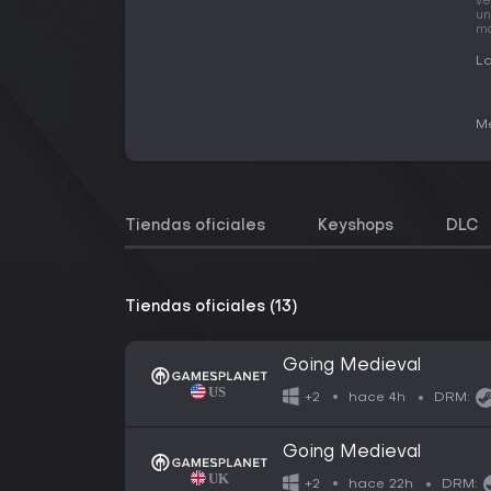
ve
un
má
La
Me
Tiendas oficiales
Keyshops
DLC
Tiendas oficiales (13)
Going Medieval
hace 4h
+2
DRM:
Going Medieval
hace 22h
+2
DRM: