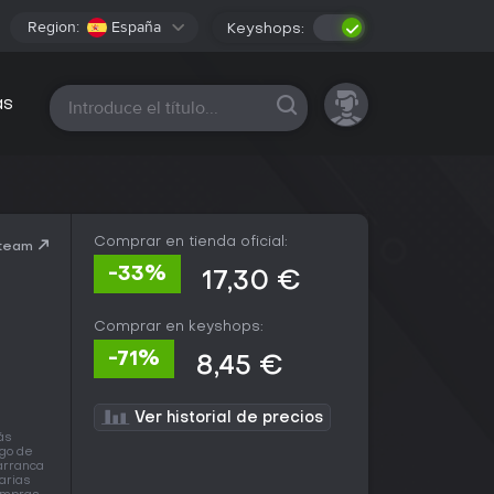
Region:
España
Keyshops:
Todas las plataformas
as
Comprar en tienda oficial:
Steam
-33%
17,30 €
Comprar en keyshops:
-71%
8,45 €
Ver historial de precios
ás
ngo de
 arranca
arias