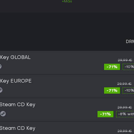
+Más
DR
 Key GLOBAL
29,99 €
-71%
-10%
m Key EUROPE
29,99 €
-71%
-10%
 Steam CD Key
29,99 €
-71%
-8% wi
 Steam CD Key
29,99 €