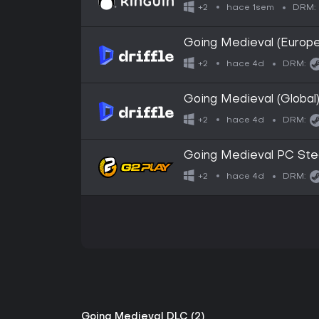
hace 1sem
+2
DRM:
Going Medieval (Europe
hace 4d
+2
DRM:
Going Medieval (Global)
hace 4d
+2
DRM:
Going Medieval PC St
hace 4d
+2
DRM:
Going Medieval DLC (2)