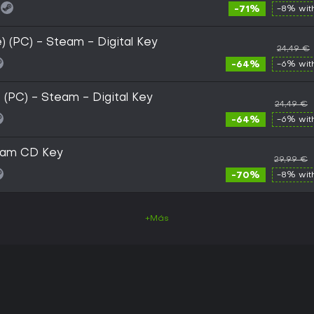
-71%
-8% wi
) (PC) - Steam - Digital Key
24,49 €
-64%
-6% wi
 (PC) - Steam - Digital Key
24,49 €
-64%
-6% wi
eam CD Key
29,99 €
-70%
-8% wi
+Más