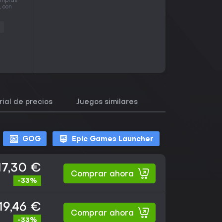
compras
, con
rial de precios
Juegos similares
GOG
Epic Games Launcher
17,30 €
Comprar ahora
-33%
19,46 €
Comprar ahora
-33%