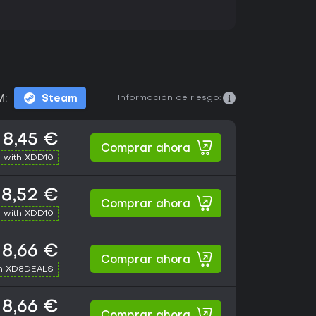
Información de riesgo:
M:
Steam
8,45 €
Comprar ahora
 with XDD10
8,52 €
Comprar ahora
 with XDD10
8,66 €
Comprar ahora
th XD8DEALS
8,66 €