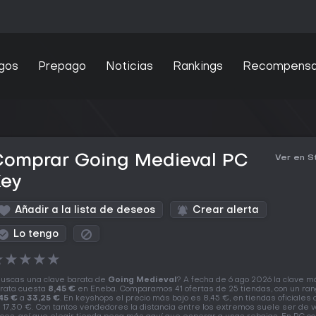
gos
Prepago
Noticias
Rankings
Recompens
Comprar Going Medieval PC
Ver en 
Key
Añadir a la lista de deseos
Crear alerta
Lo tengo
★
★
★
★
★
uscas una clave barata de
Going Medieval
? A fecha de 6 ago 2026 la clave m
rata cuesta
8,45 €
en Eneba. Comparamos 41 ofertas de 25 tiendas, con un ra
45 €
a
33,25 €
. En keyshops el precio más bajo es 8,45 €, en tiendas oficiales
 17,30 €. Con tantos vendedores la distancia entre los extremos suele ser de v