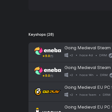
Keyshops (28)
Going Medieval Steam
hace 4d
+2
DRM:
★
5.0
(1)
Going Medieval Stea
hace 14h
+2
DRM:
★
5.0
(1)
Going Medieval EU PC
hace 1sem
+2
DRM:
Going Medieval EU PC