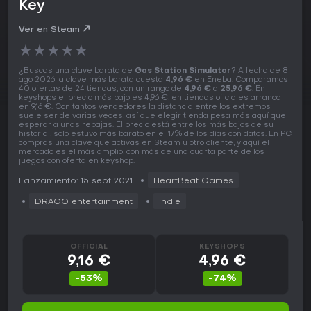
Key
Ver en Steam
★
★
★
★
★
¿Buscas una clave barata de
Gas Station Simulator
? A fecha de 8
ago 2026 la clave más barata cuesta
4,96 €
en Eneba. Comparamos
40 ofertas de 24 tiendas, con un rango de
4,96 €
a
25,96 €
. En
keyshops el precio más bajo es 4,96 €, en tiendas oficiales arranca
en 9,16 €. Con tantos vendedores la distancia entre los extremos
suele ser de varias veces, así que elegir tienda pesa más aquí que
esperar a unas rebajas. El precio está entre los más bajos de su
historial, solo estuvo más barato en el 17% de los días con datos. En PC
compras una clave que activas en Steam u otro cliente, y aquí el
mercado es el más amplio, con más de una cuarta parte de los
juegos con oferta en keyshop.
Lanzamiento: 15 sept 2021
HeartBeat Games
DRAGO entertainment
Indie
OFFICIAL
KEYSHOPS
9,16 €
4,96 €
-53%
-74%