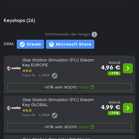
Keyshops (26)
Información de riesgo:
DRM:
Steam
Microsoft Store
Gas Station Simulator (PC) Steam
19,50 €
Key EUROPE
4,96 €
★
5.0
-74%
hace 7h
DRM:
copy
-10% with XDD10
Gas Station Simulator (PC) Steam
19,50 €
Key GLOBAL
4,99 €
★
5.0
-74%
hace 6h
DRM:
copy
-10% with XDD10