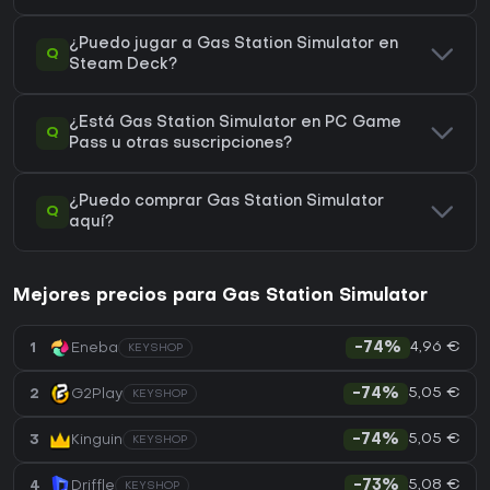
¿Puedo jugar a Gas Station Simulator en
Q
Steam Deck?
¿Está Gas Station Simulator en PC Game
Q
Pass u otras suscripciones?
¿Puedo comprar Gas Station Simulator
Q
aquí?
Mejores precios para Gas Station Simulator
4,96 €
1
Eneba
-74%
KEYSHOP
5,05 €
2
G2Play
-74%
KEYSHOP
5,05 €
3
Kinguin
-74%
KEYSHOP
5,08 €
4
Driffle
-73%
KEYSHOP