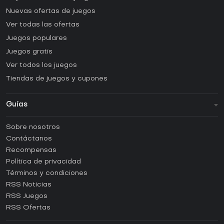
Nuevas ofertas de juegos
Ver todas las ofertas
Juegos populares
Juegos gratis
Ver todos los juegos
Tiendas de juegos y cupones
Guías
FAQ
Sobre nosotros
Guías y tutoriales
Contáctanos
¿Cómo activar una CD Key de Steam?
Recompensas
¿Cómo activar una CD Key de Epic Games?
Política de privacidad
Términos y condiciones
¿Cómo activar una CD Key de GOG?
RSS Noticias
¿Cómo activar una CD Key de Ubisoft Connect?
RSS Juegos
¿Cómo activar una CD Key de EA App?
RSS Ofertas
¿Cómo activar una CD Key de Battle.net?