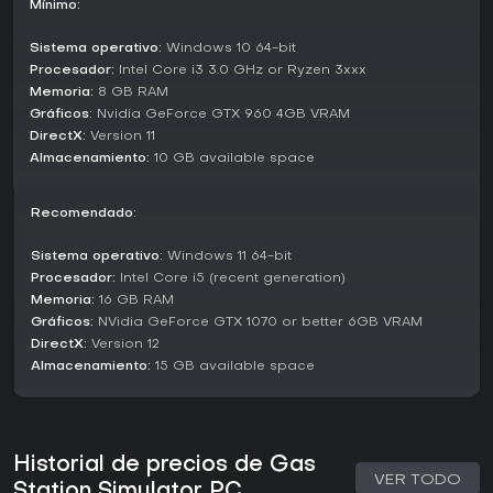
Mínimo:
servicios extra o contenido temático. Sin embargo, los
jugadores señalan problemas persistentes de bugs y lag en
el rendimiento, especialmente tras las novedades. El juego
Sistema operativo:
Windows 10 64-bit
sigue recibiendo soporte con lanzamientos que extienden
Procesador:
Intel Core i3 3.0 GHz or Ryzen 3xxx
la experiencia base, aunque algunos updates han
Memoria:
8 GB RAM
agravado fallos técnicos.
Gráficos:
Nvidia GeForce GTX 960 4GB VRAM
DirectX:
Version 11
¿Merece la pena?
Almacenamiento:
10 GB available space
Gas Station Simulator recibe elogios por su progresión
satisfactoria y flujo de gestión zen, lo que lo convierte en
una opción sólida para fans de los simuladores que
Recomendado:
buscan construir negocios sin apuros. Las reseñas en
plataformas como OpenCritic lo califican como 'Fair', un
Sistema operativo:
Windows 11 64-bit
reflejo del disfrute por las mecánicas centrales mezclado
Procesador:
Intel Core i5 (recent generation)
con frustración por los bugs. Si te gustan los títulos que
Memoria:
16 GB RAM
premian la planificación cuidadosa y la expansión
Gráficos:
NVidia GeForce GTX 1070 or better 6GB VRAM
paulatina sin acción intensa, ofrece buen valor, sobre todo
DirectX:
Version 12
en ofertas. Quienes odian glitches técnicos podrían esperar
Almacenamiento:
15 GB available space
más parches, pero como sim casual cumple de sobra en su
estado actual.
Historial de precios de Gas
VER TODO
Station Simulator PC