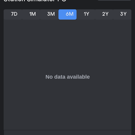
7D
1M
3M
6M
1Y
2Y
3Y