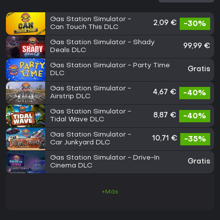
Gas Station Simulator -
2,09 €
-30%
Can Touch This DLC
Gas Station Simulator - Shady
99,99 €
Deals DLC
Gas Station Simulator - Party Time
Gratis
DLC
Gas Station Simulator -
4,67 €
-40%
Airstrip DLC
Gas Station Simulator -
8,87 €
-40%
Tidal Wave DLC
Gas Station Simulator -
10,71 €
-35%
Car Junkyard DLC
Gas Station Simulator - Drive-In
Gratis
Cinema DLC
+Más