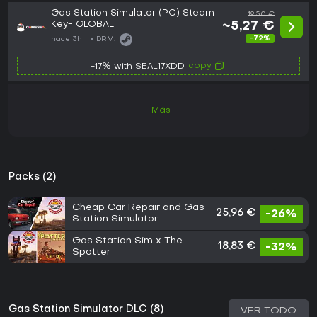
Gas Station Simulator (PC) Steam
19,50 €
Key- GLOBAL
~5,27 €
-72%
hace 3h
DRM:
copy
-17% with SEAL17XDD
+Más
Packs (2)
Cheap Car Repair and Gas
25,96 €
-26%
Station Simulator
Gas Station Sim x The
18,83 €
-32%
Spotter
Gas Station Simulator DLC (8)
VER TODO