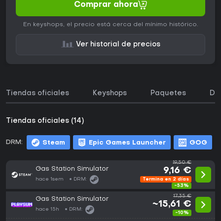
Comprar ahora
En keyshops, el precio está cerca del mínimo histórico.
Ver historial de precios
Tiendas oficiales
Keyshops
Paquetes
DL
Tiendas oficiales (14)
DRM:
Steam
Epic Games Launcher
GOG
19,50 €
Gas Station Simulator
9,16 €
hace 1sem
DRM:
Termina en 2 días
-53%
17,35 €
Gas Station Simulator
~15,61 €
hace 15h
DRM:
-10%