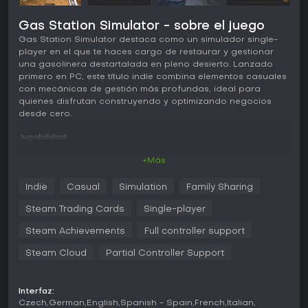
Gas Station Simulator - sobre el juego
Gas Station Simulator destaca como un simulador single-
player en el que te haces cargo de restaurar y gestionar
una gasolinera destartalada en pleno desierto. Lanzado
primero en PC, este título indie combina elementos casuales
con mecánicas de gestión más profundas, ideal para
quienes disfrutan construyendo y optimizando negocios
desde cero.
Jugabilidad
En Gas Station Simulator, el núcleo del juego gira en torno a
+Más
renovar tu estación, atender clientes y expandir
operaciones para aumentar ganancias. Comienzas
Indie
Casual
Simulation
Family Sharing
limpiando escombros, reparando equipos y pintando
paredes para dejarlo presentable. Con el dinero que
Steam Trading Cards
Single-player
generas repostando coches y vendiendo productos,
inviertes en mejoras como una tienda, baños, un lavado de
Steam Achievements
Full controller support
autos o incluso un taller de reparaciones. Gestionar el
Steam Cloud
Partial Controller Support
inventario es clave: vigilas existencias, compras a precios
óptimos y puedes construir un almacén para mayor
capacidad y evitar faltantes en horas pico.
Interfaz:
El servicio al cliente genera tensión, sobre todo en
Czech
German
English
Spanish - Spain
French
Italian