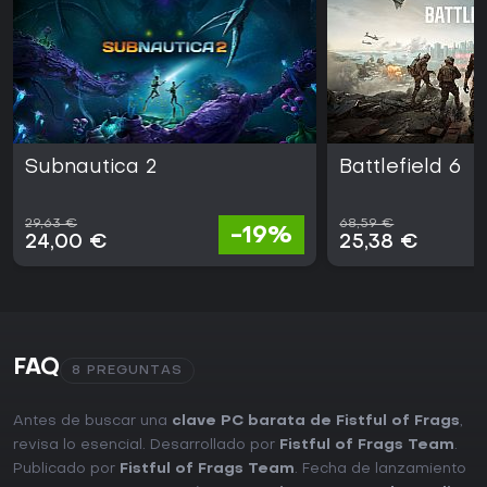
Subnautica 2
Battlefield 6
29,63 €
68,59 €
-19%
24,00 €
25,38 €
FAQ
8 PREGUNTAS
Antes de buscar una
clave PC barata de Fistful of Frags
,
revisa lo esencial. Desarrollado por
Fistful of Frags Team
.
Publicado por
Fistful of Frags Team
. Fecha de lanzamiento