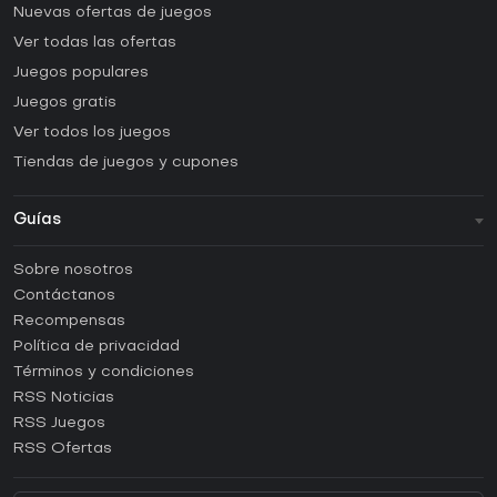
Nuevas ofertas de juegos
Ver todas las ofertas
Juegos populares
Juegos gratis
Ver todos los juegos
Tiendas de juegos y cupones
Guías
FAQ
Sobre nosotros
Guías y tutoriales
Contáctanos
¿Cómo activar una CD Key de Steam?
Recompensas
¿Cómo activar una CD Key de Epic Games?
Política de privacidad
Términos y condiciones
¿Cómo activar una CD Key de GOG?
RSS Noticias
¿Cómo activar una CD Key de Ubisoft Connect?
RSS Juegos
¿Cómo activar una CD Key de EA App?
RSS Ofertas
¿Cómo activar una CD Key de Battle.net?