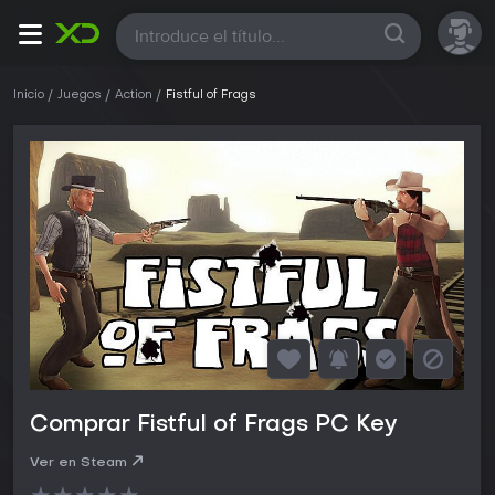
Todas
Inicio
Juegos
Action
Fistful of Frags
Comprar Fistful of Frags PC Key
Ver en Steam