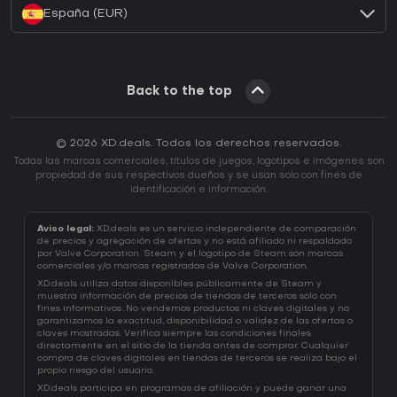
España (EUR)
Back to the top
© 2026 XD.deals. Todos los derechos reservados.
Todas las marcas comerciales, títulos de juegos, logotipos e imágenes son
propiedad de sus respectivos dueños y se usan solo con fines de
identificación e información.
Aviso legal:
XD.deals es un servicio independiente de comparación
de precios y agregación de ofertas y no está afiliado ni respaldado
por Valve Corporation. Steam y el logotipo de Steam son marcas
comerciales y/o marcas registradas de Valve Corporation.
XD.deals utiliza datos disponibles públicamente de Steam y
muestra información de precios de tiendas de terceros solo con
fines informativos. No vendemos productos ni claves digitales y no
garantizamos la exactitud, disponibilidad o validez de las ofertas o
claves mostradas. Verifica siempre las condiciones finales
directamente en el sitio de la tienda antes de comprar. Cualquier
compra de claves digitales en tiendas de terceros se realiza bajo el
propio riesgo del usuario.
XD.deals participa en programas de afiliación y puede ganar una