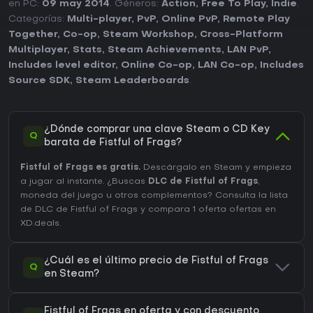
en PC:
09 may 2014
. Géneros:
Action
,
Free To Play
,
Indie
.
Categorías:
Multi-player
,
PvP
,
Online PvP
,
Remote Play
Together
,
Co-op
,
Steam Workshop
,
Cross-Platform
Multiplayer
,
Stats
,
Steam Achievements
,
LAN PvP
,
Includes level editor
,
Online Co-op
,
LAN Co-op
,
Includes
Source SDK
,
Steam Leaderboards
.
¿Dónde comprar una clave Steam o CD Key
Q
barata de Fistful of Frags?
Fistful of Frags es gratis.
Descárgalo en Steam y empieza
a jugar al instante. ¿Buscas
DLC de Fistful of Frags
,
moneda del juego u otros complementos?
Consulta la lista
de DLC de Fistful of Frags
y compara 1 oferta ofertas en
XD.deals.
¿Cuál es el último precio de Fistful of Frags
Q
en Steam?
Fistful of Frags en oferta y con descuento