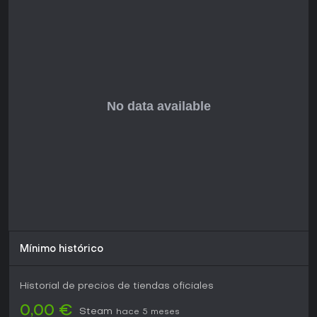
Para fans de FPS multijugador con toque histórico, Fistful of
Frags es una opción sólida, más aún siendo totalmente
gratis y sin microtransacciones. Los jugadores elogian su
diversión y variedad de modos, con reseñas que destacan
la mezcla única de acción y profundidad táctica. La
actualización de 2026 confirma un desarrollo activo que
soluciona bugs y añade elementos frescos. Si te gustan
tiroteos exigentes en entornos western y contenido
impulsado por la comunidad, vale la pena descargarlo
para vivir duelos caóticos y misiones cooperativas. Eso sí,
quienes busquen gráficos modernos o campañas
singleplayer extensas deberían mirar otras opciones, pues
aquí el foco está en las emociones multijugador.
Mínimo histórico
Historial de precios de tiendas oficiales
0,00 €
Steam
hace 5 meses