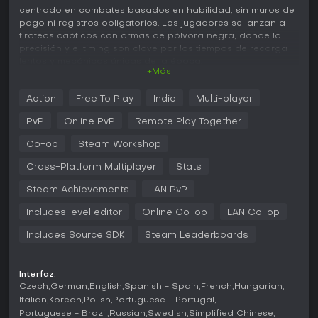
centrado en combates basados en habilidad, sin muros de
pago ni registros obligatorios. Los jugadores se lanzan a
tiroteos caóticos con armas de pólvora negra, donde la
precisión y el timing son clave por los tiempos de recarga
lentos y mecánicas únicas de la época.
+Más
Jugabilidad
Action
Free To Play
Indie
Multi-player
El núcleo del juego gira en torno a intensos tiroteos en
pueblos polvorientos y paisajes agrestes, donde cada
PvP
Online PvP
Remote Play Together
disparo cuenta gracias al arsenal auténtico del Viejo Oeste.
Armas como la Colt Peacemaker, Smith & Wesson Schofield
Co-op
Steam Workshop
y Henry Rifle ofrecen una mezcla de potencia y desafío, con
Cross-Platform Multiplayer
Stats
mecánicas de pólvora negra que aportan realismo
mediante fallos y demoras en la recarga. Destaca el
Steam Achievements
LAN PvP
sistema de doble empuñadura, con reticula dinámica para
mejorar la puntería y opciones para voltear o lanzar
Includes level editor
Online Co-op
LAN Co-op
pistolas como ataques improvisados. El sistema de
puntuación premia muertes precisas e invita a dominar
Includes Source SDK
Steam Leaderboards
técnicas en lugar de rociar balas. La personalización
permite elegir armas primarias y secundarias junto a perks
que potencian habilidades, mientras que los bots ofrecen
Interfaz:
práctica offline para afinar destrezas antes de saltar a
Czech
German
English
Spanish - Spain
French
Hungarian
partidas online.
Italian
Korean
Polish
Portuguese - Portugal
Portuguese - Brazil
Russian
Swedish
Simplified Chinese