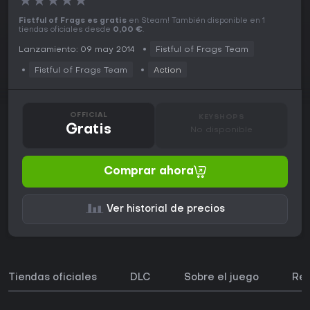
★
★
★
★
★
Fistful of Frags es gratis
en Steam! También disponible en 1
tiendas oficiales desde
0,00 €
.
Lanzamiento: 09 may 2014
Fistful of Frags Team
Fistful of Frags Team
Action
OFFICIAL
KEYSHOPS
Gratis
No disponible
Comprar ahora
Ver historial de precios
Tiendas oficiales
DLC
Sobre el juego
Req