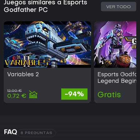
Juegos similares a Esports
VER TODO
Godfather PC
Variables 2
Esports Godfat
Legend Begins
12,00 €
-94%
Gratis
0,72 €
FAQ
8 PREGUNTAS