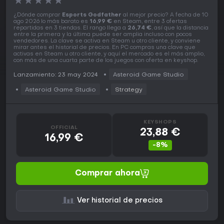
★
★
★
★
★
¿Dónde comprar
Esports Godfather
al mejor precio? A fecha de 10
ago 2026 lo más barato es
16,99 €
en Steam, entre 3 ofertas
repartidas en 3 tiendas. El rango llega a
26,74 €
, así que la distancia
entre la primera y la última puede ser amplia incluso con pocos
vendedores. La clave se activa en Steam u otro cliente, y conviene
mirar antes el historial de precios. En PC compras una clave que
activas en Steam u otro cliente, y aquí el mercado es el más amplio,
con más de una cuarta parte de los juegos con oferta en keyshop.
Lanzamiento: 23 may 2024
Asteroid Game Studio
Asteroid Game Studio
Strategy
KEYSHOPS
OFFICIAL
23,88 €
16,99 €
-8%
Comprar ahora
Ver historial de precios