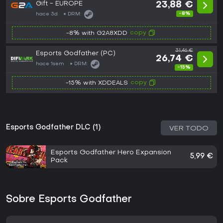
Gift - EUROPE
23,88 €
-8%
hace 3d
DRM:
copy
-8% with G2A8XDD
31,46 €
Esports Godfather (PC)
26,74 €
hace 1sem
DRM:
-15%
copy
-15% with XDDEALS
Esports Godfather DLC (1)
VER TODO
Esports Godfather Hero Expansion
5,99 €
Pack
Sobre Esports Godfather