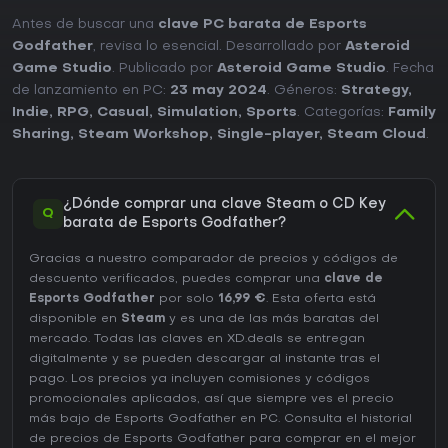
Antes de buscar una
clave PC barata de Esports
Godfather
, revisa lo esencial. Desarrollado por
Asteroid
Game Studio
. Publicado por
Asteroid Game Studio
. Fecha
de lanzamiento en PC:
23 may 2024
. Géneros:
Strategy
,
Indie
,
RPG
,
Casual
,
Simulation
,
Sports
. Categorías:
Family
Sharing
,
Steam Workshop
,
Single-player
,
Steam Cloud
.
¿Dónde comprar una clave Steam o CD Key
Q
barata de Esports Godfather?
Gracias a nuestro comparador de precios y códigos de
descuento verificados, puedes comprar una
clave de
Esports Godfather
por solo
16,99 €
. Esta oferta está
disponible en
Steam
y es una de las más baratas del
mercado. Todas las claves en XD.deals se entregan
digitalmente y se pueden descargar al instante tras el
pago. Los precios ya incluyen comisiones y códigos
promocionales aplicados, así que siempre ves el precio
más bajo de Esports Godfather en
PC
. Consulta el
historial
de precios de Esports Godfather
para comprar en el mejor