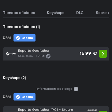
Tiendas oficiales
Keyshops
DLC
Sobre el
Tiendas oficiales (1)
DRM:
Steam
Esports Godfather
16,99 €
hace 4sem
DRM:
Keyshops (2)
Información de riesgo:
DRM:
Steam
Esports Godfather (PC) - Steam
25,96 €