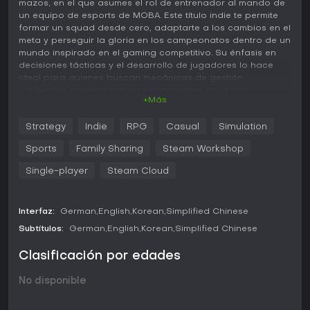
mazos, en el que asumes el rol de entrenador al mando de
un equipo de esports de MOBA. Este título indie te permite
formar un squad desde cero, adaptarte a los cambios en el
meta y perseguir la gloria en los campeonatos dentro de un
mundo inspirado en el gaming competitivo. Su énfasis en
decisiones tácticas y el desarrollo de jugadores lo hace
ideal para quienes buscan mecánicas de gestión
profundas envueltas en un sim deportivo accesible.
+Más
Jugabilidad
Strategy
Indie
RPG
Casual
Simulation
En Esports Godfather, el núcleo del gameplay gira en torno
a reclutar y liderar tu equipo en las partidas mediante un
Sports
Family Sharing
Steam Workshop
sistema de comandos basado en cartas. Durante la fase de
ban-pick, seleccionas de más de 50 héroes teniendo en
Single-player
Steam Cloud
cuenta las habilidades de tus jugadores y el meta de la
versión actual para armar una composición ganadora. Una
vez iniciada la partida, juegas cartas para dar órdenes
Interfaz:
German
English
Korean
Simplified Chinese
como emboscar enemigos o presionar líneas, según la
Subtítulos:
German
English
Korean
Simplified Chinese
situación del mapa y las cartas en tu mano.
Clasificación por edades
El desarrollo de jugadores añade capas de profundidad:
diseñas planes de entrenamiento adaptados a rasgos
individuales, asignas pools de héroes y creas mazos
No disponible
tácticos para convertir novatos en estrellas. Los cambios de
versión mantienen la frescura al modificar equipo, ritmo de