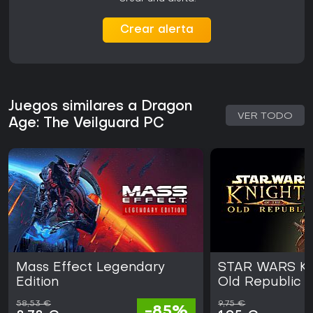
Crear alerta
Juegos similares a Dragon
VER TODO
Age: The Veilguard PC
Mass Effect Legendary
STAR WARS Kni
Edition
Old Republic
58,53 €
9,75 €
-85%