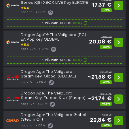
59,99 €
Series X|S) XBOX LIVE Key EUROPE
17,37 €
★
5.0
-71%
hace 1h
DRM:
copy
-10% with XDD10
Dragon Age™: The Veilguard (PC)
59,99 €
EA App Key GLOBAL
20,08 €
★
5.0
-66%
hace 20h
DRM:
copy
-10% with XDD10
Dragon Age: The Veilguard
58,31 €
Steam Key: Global (GLOBAL)
~21,58 €
-62%
hace 3d
DRM:
Dragon Age: The Veilguard
58,31 €
Steam Key: Europe & UK (Europe)
~21,74 €
-62%
hace 12h
DRM:
Dragon Age: The Veilguard Global
59,99 €
(Steam Gift)
22,84 €
-61%
hace 1d
DRM: