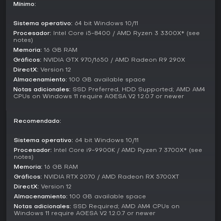
Mínimo:
Companions and Team Building
Tu equipo lo forman siete compañeros únicos, cada uno
Sistema operativo:
64 bit Windows 10/11
con habilidades y pasados propios. Recluta a personajes
Procesador:
Intel Core i5-8400 / AMD Ryzen 3 3300X* (see
como Harding the Scout, Neve the Detective, Emmrich the
notes)
Necromancer, Taash the Dragon Hunter, Davrin the Warden,
Memoria:
16 GB RAM
Bellara the Veil Jumper y Lucanis the Mage Killer. Estos
Gráficos:
NVIDIA GTX 970/1650 / AMD Radeon R9 290X
aliados aportan especialidades al combate, como
DirectX:
Version 12
nigromancia o manipulación del veil, y sus misiones
Almacenamiento:
100 GB available space
personales enriquecen los elementos RPG. Las decisiones
Notas adicionales:
SSD Preferred, HDD Supported; AMD AM4
en sus historias afectan su evolución y otorgan habilidades
CPUs on Windows 11 require AGESA V2 1.2.0.7 or newer
potentes, creando un vínculo colectivo frente a amenazas
como darkspawn, demonios y dragones.
Recomendado:
¿Merece la pena?
Dragon Age: The Veilguard recibe elogios por sus
Sistema operativo:
64 bit Windows 10/11
compañeros carismáticos, guion matizado y combates
Procesador:
Intel Core i9-9900K / AMD Ryzen 7 3700X* (see
notes)
dinámicos, lo que lo convierte en una opción sólida para
amantes de los RPG narrativos con profundidad táctica. La
Memoria:
16 GB RAM
recepción de los jugadores, reflejada en reseñas de sitios
Gráficos:
NVIDIA RTX 2070 / AMD Radeon RX 5700XT
como IGN y GameSpot, valora los arcos de personajes y
DirectX:
Version 12
las cinemáticas, pese a críticas sobre animaciones y
Almacenamiento:
100 GB available space
encuentros repetitivos. Sin temporadas en curso ni grandes
Notas adicionales:
SSD Required; AMD AM4 CPUs on
actualizaciones según fuentes de principios de 2026, el
Windows 11 require AGESA V2 1.2.0.7 or newer
juego se sostiene en su contenido de lanzamiento de 2024.