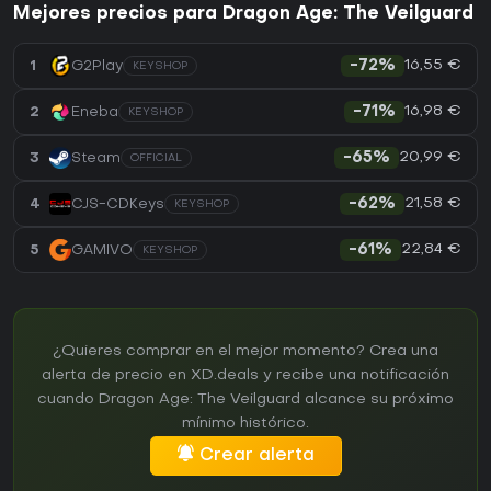
Mejores precios para Dragon Age: The Veilguard
16,55 €
1
G2Play
-72%
KEYSHOP
16,98 €
2
Eneba
-71%
KEYSHOP
20,99 €
3
Steam
-65%
OFFICIAL
21,58 €
4
CJS-CDKeys
-62%
KEYSHOP
22,84 €
5
GAMIVO
-61%
KEYSHOP
¿Quieres comprar en el mejor momento? Crea una
alerta de precio en XD.deals y recibe una notificación
cuando Dragon Age: The Veilguard alcance su próximo
mínimo histórico.
Crear alerta