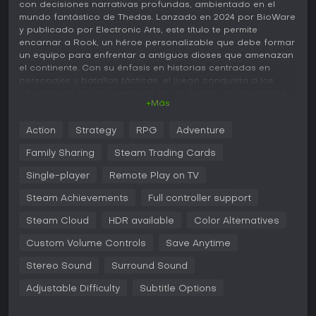
con decisiones narrativas profundas, ambientado en el
mundo fantástico de Thedas. Lanzado en 2024 por BioWare
y publicado por Electronic Arts, este título te permite
encarnar a Rook, un héroe personalizable que debe formar
un equipo para enfrentar a antiguos dioses que amenazan
el continente. Con su énfasis en historias centradas en
personajes y batallas tácticas, el juego conquista a los
aficionados de las aventuras de rol donde las decisiones
+Más
definen el final.
Jugabilidad
Action
Strategy
RPG
Adventure
En Dragon Age: The Veilguard, el combate gira en torno a la
Family Sharing
Steam Trading Cards
acción en tiempo real con toques estratégicos. Controlas
directamente a Rook con ataques rápidos, bloqueos y
Single-player
Remote Play on TV
esquivas para combatir contra los enemigos. Una rueda de
Steam Achievements
Full controller support
habilidades de compañeros te permite dar órdenes a tu
equipo en plena pelea, creando combos que aprovechan
Steam Cloud
HDR available
Color Alternatives
las debilidades enemigas. Elige entre tres clases: Warrior,
Mage o Rogue, cada una con dos tipos de armas y
Custom Volume Controls
Save Anytime
habilidades únicas. La progresión pasa por subir de nivel
mediante árboles de habilidades, desbloqueando perks y
Stereo Sound
Surround Sound
especializaciones para Rook y sus aliados. La exploración
recorre entornos variados como bosques y ciudades,
Adjustable Difficulty
Subtitle Options
donde las opciones en diálogos y misiones moldean
relaciones y el destino del mundo. Las reseñas elogian el