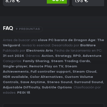
8,78 €
1,95 €
FAQ
9 PREGUNTAS
Antes de buscar una
clave PC barata de Dragon Age: The
Veilguard
, revisa lo esencial. Desarrollado por
BioWare
.
Publicado por
Electronic Arts
. Fecha de lanzamiento en PC:
31 oct 2024
. Géneros:
Action
,
Strategy
,
RPG
,
Adventure
.
Categorías:
Family Sharing
,
Steam Trading Cards
,
Single-player
,
Remote Play on TV
,
Steam
Achievements
,
Full controller support
,
Steam Cloud
,
HDR available
,
Color Alternatives
,
Custom Volume
Controls
,
Save Anytime
,
Stereo Sound
,
Surround Sound
,
Adjustable Difficulty
,
Subtitle Options
. Clasificación por
edades:
PEGI 18
.