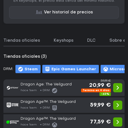
En keyshops, el precio está cerca del mínimo histórico.
Ver historial de precios
Tiendas oficiales
Keyshops
DLC
Sobre el
Tiendas oficiales (3)
DRM:
Steam
Epic Games Launcher
Microsof
59,99 €
Dragon Age: The Veilguard
20,99 €
hace 1sem
DRM:
Termina en 4 días
-65%
Dragon Age™: The Veilguard
59,99 €
hace 1sem
DRM:
Dragon Age™: The Veilguard
77,59 €
hace 1sem
DRM: