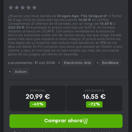
★
★
★
★
★
¿Buscas una clave barata de
Dragon Age: The Veilguard
? A fecha
de 9 ago 2026 la clave más barata cuesta
16,55 €
en G2Play.
Comparamos 27 ofertas de 13 tiendas, con un rango de
16,55 €
a
200,55 €
. En keyshops el precio más bajo es 16,55 €, en tiendas
oficiales arranca en 20,99 €. Con tantos vendedores la distancia
entre los extremos suele ser de varias veces, así que elegir tienda
pesa más aquí que esperar a unas rebajas. El precio está entre los
más bajos de su historial, solo estuvo más barato en el 18% de los
días con datos. En PC compras una clave que activas en Steam u otro
cliente, y aquí el mercado es el más amplio, con más de una cuarta
parte de los juegos con oferta en keyshop.
Lanzamiento: 31 oct 2024
Electronic Arts
BioWare
Action
OFFICIAL
KEYSHOPS
20,99 €
16,55 €
-65%
-72%
Comprar ahora