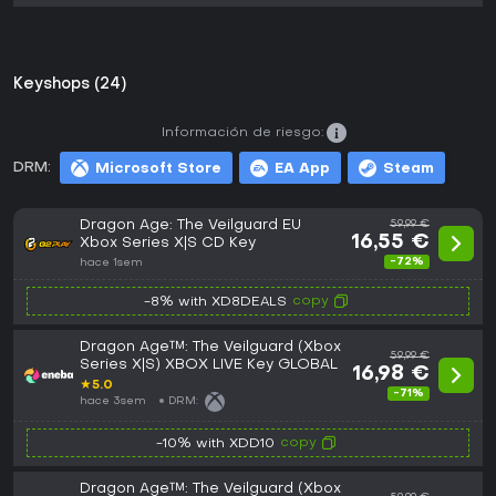
Keyshops (24)
Información de riesgo:
DRM:
Microsoft Store
EA App
Steam
Dragon Age: The Veilguard EU
59,99 €
16,55 €
Xbox Series X|S CD Key
-72%
hace 1sem
copy
-8% with XD8DEALS
Dragon Age™: The Veilguard (Xbox
59,99 €
Series X|S) XBOX LIVE Key GLOBAL
16,98 €
★
5.0
-71%
hace 3sem
DRM:
copy
-10% with XDD10
Dragon Age™: The Veilguard (Xbox