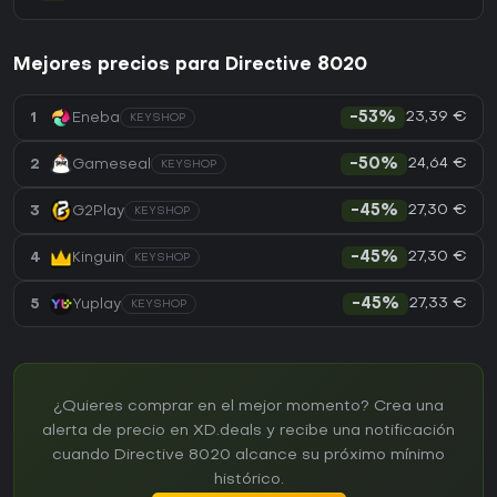
Mejores precios para Directive 8020
23,39 €
1
Eneba
-53%
KEYSHOP
24,64 €
2
Gameseal
-50%
KEYSHOP
27,30 €
3
G2Play
-45%
KEYSHOP
27,30 €
4
Kinguin
-45%
KEYSHOP
27,33 €
5
Yuplay
-45%
KEYSHOP
¿Quieres comprar en el mejor momento? Crea una
alerta de precio en XD.deals y recibe una notificación
cuando Directive 8020 alcance su próximo mínimo
histórico.