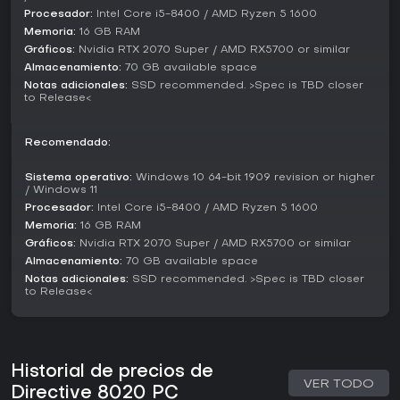
¿Merece la pena?
Procesador:
Intel Core i5-8400 / AMD Ryzen 5 1600
Si te gustan los títulos de horror narrativo con elecciones
Memoria:
16 GB RAM
que importan, Directive 8020 combina tensión y estrategia
Gráficos:
Nvidia RTX 2070 Super / AMD RX5700 or similar
de forma cautivadora. Su énfasis en la confianza y el sigilo
Almacenamiento:
70 GB available space
encaja perfecto con quienes buscan profundidad
Notas adicionales:
SSD recommended. >Spec is TBD closer
psicológica en escenarios de supervivencia.
to Release<
Si disfrutas de juegos que mezclan presentación
cinematográfica con interacción, este te va a gustar, sobre
Recomendado:
todo por su opción co-op para experiencias compartidas.
Como lanzamiento previsto para la primera mitad de 2026,
Sistema operativo:
Windows 10 64-bit 1909 revision or higher
promete renovar el survival horror sci-fi en PC, PS5 o Xbox
/ Windows 11
Series X/S.
Procesador:
Intel Core i5-8400 / AMD Ryzen 5 1600
Memoria:
16 GB RAM
Gráficos:
Nvidia RTX 2070 Super / AMD RX5700 or similar
Almacenamiento:
70 GB available space
Notas adicionales:
SSD recommended. >Spec is TBD closer
to Release<
Historial de precios de
VER TODO
Directive 8020 PC