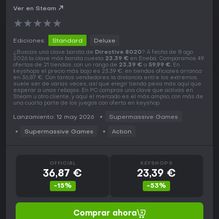
Ver en Steam
★
★
★
★
★
Ediciones:
Standard
Deluxe
¿Buscas una clave barata de
Directive 8020
? A fecha de 8 ago
2026 la clave más barata cuesta
23,39 €
en Eneba. Comparamos 49
ofertas de 21 tiendas, con un rango de
23,39 €
a
59,99 €
. En
keyshops el precio más bajo es 23,39 €, en tiendas oficiales arranca
en 36,87 €. Con tantos vendedores la distancia entre los extremos
suele ser de varias veces, así que elegir tienda pesa más aquí que
esperar a unas rebajas. En PC compras una clave que activas en
Steam u otro cliente, y aquí el mercado es el más amplio, con más de
una cuarta parte de los juegos con oferta en keyshop.
Lanzamiento: 12 may 2026
Supermassive Games
Supermassive Games
Action
OFFICIAL
KEYSHOPS
36,87 €
23,39 €
-15%
-53%
Comprar ahora