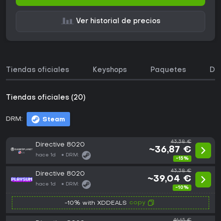
Ver historial de precios
Tiendas oficiales
Keyshops
Paquetes
DL
Tiendas oficiales (20)
DRM:
Steam
43,38 €
Directive 8020
~36,87 €
hace 1d
DRM:
-15%
43,38 €
Directive 8020
~39,04 €
hace 1d
DRM:
-10%
copy
-10% with XDDEALS
46,65 €