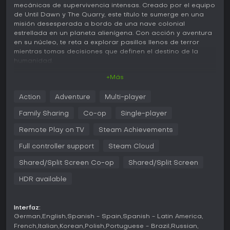
mecánicas de supervivencia intensas. Creado por el equipo
de Until Dawn y The Quarry, este título te sumerge en una
misión desesperada a bordo de una nave colonial
estrellada en un planeta alienígena. Con acción y aventura
en su núcleo, te reta a explorar pasillos llenos de terror
mientras tomas decisiones que definen el destino de la
humanidad.
+Más
Jugabilidad
En Directive 8020, la experiencia gira en torno a la
Action
Adventure
Multi-player
supervivencia en tiempo real en un entorno hostil. Controlas
personajes que esquivan un organismo alienígena letal
Family Sharing
Co-op
Single-player
capaz de imitar a sus presas, lo que exige vigilancia
constante y decisiones rápidas. Recurres a armas
Remote Play on TV
Steam Achievements
improvisadas, tácticas de sigilo y reflejos para superar las
Full controller support
Steam Cloud
amenazas que acechan en los oscuros corredores de la
nave.
Shared/Split Screen Co-op
Shared/Split Screen
La confianza es clave, ya que la habilidad del alienígena
HDR available
para suplantar a la tripulación erosiona relaciones y aviva
la paranoia. Las elecciones en las interacciones forjan
alianzas y resultados, con errores que traen consecuencias
Interfaz:
irreversibles. El sistema Turning Points permite rebobinar
German
English
Spanish - Spain
Spanish - Latin America
para cambiar decisiones clave, desbloqueando rutas
French
Italian
Korean
Polish
Portuguese - Brazil
Russian
narrativas distintas y varios finales.