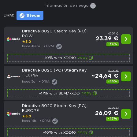
Información de riesgo:
DRM:
Steam
Directive 8020 Steam Key (PC)
49,99 €
ROW
23,39 €
★
5.0
-53%
hace 4sem
DRM:
copy
-10% with XDD10
Directive 8020 (PC) Steam Key
49,99 €
- EU/NA
~24,64 €
-50%
hace 3d
DRM:
copy
-17% with SEAL17XDD
Directive 8020 Steam Key (PC)
49,99 €
EUROPE
26,09 €
★
5.0
-47%
hace 16h
DRM:
copy
-10% with XDD10