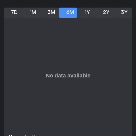
7D
1M
3M
6M
1Y
2Y
3Y