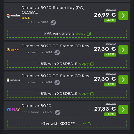
Directive 8020 Steam Key (PC)
49,99 €
GLOBAL
26,99 €
★
5.0
-46%
hace 2d
DRM:
copy
-10% with XDD10
49,99 €
Directive 8020 PC Steam CD Key
27,30 €
hace 1sem
DRM:
-45%
copy
-8% with XD8DEALS
49,99 €
Directive 8020 PC Steam CD Key
27,30 €
hace 1sem
DRM:
-45%
copy
-8% with XD8DEALS
49,99 €
Directive 8020
27,33 €
hace 4sem
DRM:
-45%
copy
-3% with XD3OFF