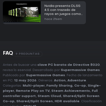
Nvidia presenta DLSS
4.5 con trazado de
rayos en juegos como
007 First Light y
hace 21sem
CONTROL Resonant
FAQ
9 PREGUNTAS
Antes de buscar una
clave PC barata de Directive 8020
,
revisa lo esencial. Desarrollado por
Supermassive Games
.
Publicado por
Supermassive Games
. Fecha de lanzamiento
en PC:
12 may 2026
. Géneros:
Action
,
Adventure
.
Categorías:
Multi-player
,
Family Sharing
,
Co-op
,
Single-
player
,
Remote Play on TV
,
Steam Achievements
,
Full
controller support
,
Steam Cloud
,
Shared/Split Screen
Co-op
,
Shared/Split Screen
,
HDR available
. Clasificación