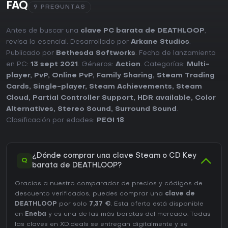
FAQ
9 PREGUNTAS
Antes de buscar una
clave PC barata de DEATHLOOP
,
revisa lo esencial. Desarrollado por
Arkane Studios
.
Publicado por
Bethesda Softworks
. Fecha de lanzamiento
en PC:
13 sept 2021
. Géneros:
Action
. Categorías:
Multi-
player
,
PvP
,
Online PvP
,
Family Sharing
,
Steam Trading
Cards
,
Single-player
,
Steam Achievements
,
Steam
Cloud
,
Partial Controller Support
,
HDR available
,
Color
Alternatives
,
Stereo Sound
,
Surround Sound
.
Clasificación por edades:
PEGI 18
.
¿Dónde comprar una clave Steam o CD Key
Q
barata de DEATHLOOP?
Gracias a nuestro comparador de precios y códigos de
descuento verificados, puedes comprar una
clave de
DEATHLOOP
por solo
7,37 €
. Esta oferta está disponible
en
Eneba
y es una de las más baratas del mercado. Todas
las claves en XD.deals se entregan digitalmente y se