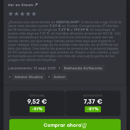
Ver en Steam
★
★
★
★
★
¿Buscas una clave barata de
DEATHLOOP
? A fecha de 6 ago 2026 la
clave más barata cuesta
7,37 €
en Eneba. Comparamos 37 ofertas
de 18 tiendas, con un rango de
7,37 €
a
193,99 €
. En keyshops el
precio más bajo es 7,37 €, en tiendas oficiales arranca en 9,52 €. Con
tantos vendedores la distancia entre los extremos suele ser de
varias veces, así que elegir tienda pesa más aquí que esperar a
unas rebajas. Este juego ya ha estado más barato, en el 90% de los
días con datos. Una alerta de precio te avisará de la próxima bajada.
En PC compras una clave que activas en Steam u otro cliente, y aquí
el mercado es el más amplio, con más de una cuarta parte de los
juegos con oferta en keyshop.
Lanzamiento: 13 sept 2021
Bethesda Softworks
Arkane Studios
Action
OFFICIAL
KEYSHOPS
9,52 €
7,37 €
-81%
-87%
Comprar ahora