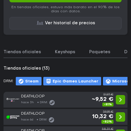
En tiendas oficiales, estuvo más barato en el 90% de los
días con datos.
Ver historial de precios
Tiendas oficiales
Keyshops
Paquetes
DL
Tiendas oficiales (13)
DRM:
Steam
Epic Games Launcher
Microsof
51,97 €
DEATHLOOP
~9,52 €
hace 3h
DRM:
-81%
59,99 €
DEATHLOOP
10,32 €
hace 6d
DRM:
-82%
58,31 €
DEATHLOOP