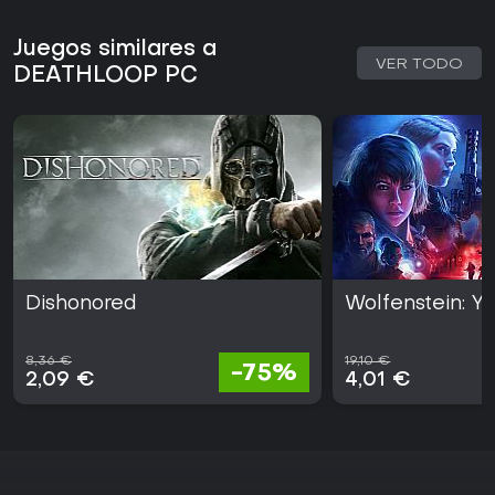
Juegos similares a
VER TODO
DEATHLOOP PC
Dishonored
Wolfenstein: Y
8,36 €
19,10 €
-75%
2,09 €
4,01 €