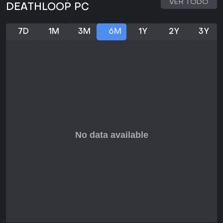
VER TODO
DEATHLOOP PC
7D
1M
3M
6M
1Y
2Y
3Y