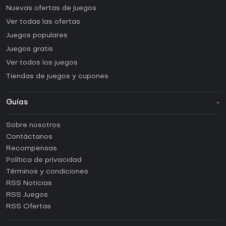
Nuevas ofertas de juegos
Ver todas las ofertas
Juegos populares
Juegos gratis
Ver todos los juegos
Tiendas de juegos y cupones
Guías
FAQ
Sobre nosotros
Guías y tutoriales
Contáctanos
¿Cómo activar una CD Key de Steam?
Recompensas
¿Cómo activar una CD Key de Epic Games?
Política de privacidad
Términos y condiciones
¿Cómo activar una CD Key de GOG?
RSS Noticias
¿Cómo activar una CD Key de Ubisoft Connect?
RSS Juegos
¿Cómo activar una CD Key de EA App?
RSS Ofertas
¿Cómo activar una CD Key de Battle.net?