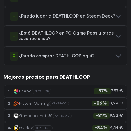
Q
¿Puedo jugar a DEATHLOOP en Steam Deck?
¿Está DEATHLOOP en PC Game Pass u otras
Q
suscripciones?
Q
¿Puedo comprar DEATHLOOP aquí?
Mejores precios para DEATHLOOP
7,37 €
1
Eneba
-87%
KEYSHOP
8,29 €
2
Instant Gaming
-86%
KEYSHOP
9,52 €
3
Gamesplanet US
-81%
OFFICIAL
9,54 €
4
G2Play
-84%
KEYSHOP