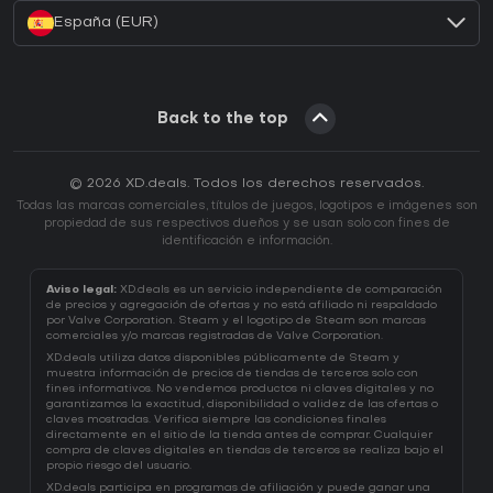
España (EUR)
Back to the top
© 2026 XD.deals. Todos los derechos reservados.
Todas las marcas comerciales, títulos de juegos, logotipos e imágenes son
propiedad de sus respectivos dueños y se usan solo con fines de
identificación e información.
Aviso legal:
XD.deals es un servicio independiente de comparación
de precios y agregación de ofertas y no está afiliado ni respaldado
por Valve Corporation. Steam y el logotipo de Steam son marcas
comerciales y/o marcas registradas de Valve Corporation.
XD.deals utiliza datos disponibles públicamente de Steam y
muestra información de precios de tiendas de terceros solo con
fines informativos. No vendemos productos ni claves digitales y no
garantizamos la exactitud, disponibilidad o validez de las ofertas o
claves mostradas. Verifica siempre las condiciones finales
directamente en el sitio de la tienda antes de comprar. Cualquier
compra de claves digitales en tiendas de terceros se realiza bajo el
propio riesgo del usuario.
XD.deals participa en programas de afiliación y puede ganar una