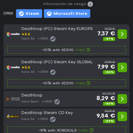
Información de riesgo:
DRM:
Steam
Microsoft Store
Deathloop (PC) Steam Key EUROPE
59,99 €
7,37 €
★
5.0
hace 3d
DRM:
-87%
copy
-10% with XDD10
Deathloop (PC) Steam Key GLOBAL
59,99 €
7,99 €
★
5.0
hace 2d
DRM:
-86%
copy
-10% with XDD10
60,00 €
Deathloop
8,29 €
hace 9sem
DRM:
-86%
59,99 €
Deathloop Steam CD Key
9,54 €
hace 5d
DRM:
-84%
copy
-8% with XD8DEALS