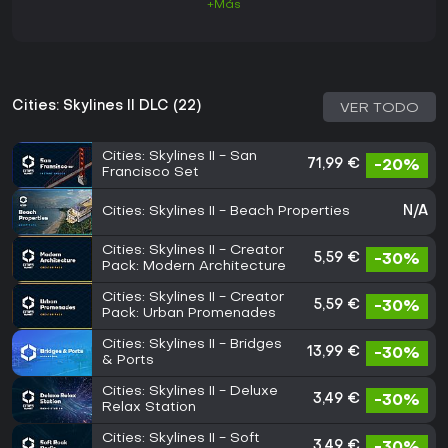
+Más
Cities: Skylines II DLC (22)
VER TODO
Cities: Skylines II - San
71,99 €
-20%
Francisco Set
Cities: Skylines II - Beach Properties
N/A
Cities: Skylines II - Creator
5,59 €
-30%
Pack: Modern Architecture
Cities: Skylines II - Creator
5,59 €
-30%
Pack: Urban Promenades
Cities: Skylines II - Bridges
13,99 €
-30%
& Ports
Cities: Skylines II - Deluxe
3,49 €
-30%
Relax Station
Cities: Skylines II - Soft
3,49 €
-30%