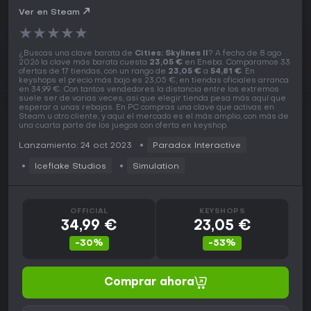
Ver en Steam
★
★
★
★
★
¿Buscas una clave barata de
Cities: Skylines II
? A fecha de 8 ago
2026 la clave más barata cuesta
23,05 €
en Eneba. Comparamos 33
ofertas de 17 tiendas, con un rango de
23,05 €
a
54,81 €
. En
keyshops el precio más bajo es 23,05 €, en tiendas oficiales arranca
en 34,99 €. Con tantos vendedores la distancia entre los extremos
suele ser de varias veces, así que elegir tienda pesa más aquí que
esperar a unas rebajas. En PC compras una clave que activas en
Steam u otro cliente, y aquí el mercado es el más amplio, con más de
una cuarta parte de los juegos con oferta en keyshop.
Lanzamiento: 24 oct 2023
Paradox Interactive
Iceflake Studios
Simulation
OFFICIAL
KEYSHOPS
34,99 €
23,05 €
-30%
-53%
Comprar ahora