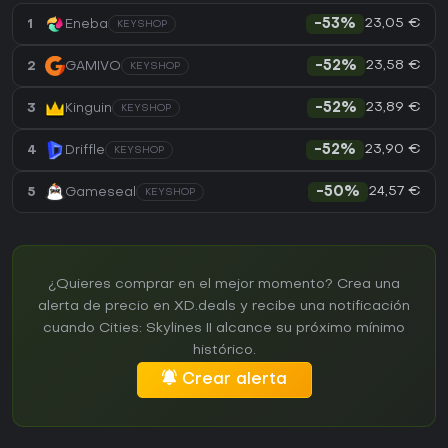
23,05 €
1
Eneba
-53%
KEYSHOP
23,58 €
2
GAMIVO
-52%
KEYSHOP
23,89 €
3
Kinguin
-52%
KEYSHOP
23,90 €
4
Driffle
-52%
KEYSHOP
24,57 €
5
Gameseal
-50%
KEYSHOP
¿Quieres comprar en el mejor momento? Crea una
alerta de precio en XD.deals y recibe una notificación
cuando Cities: Skylines II alcance su próximo mínimo
histórico.
Crear alerta