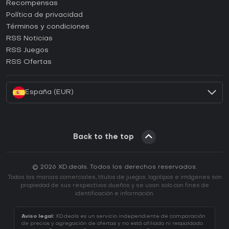
¿Cómo activar una CD Key de Steam?
Recompensas
¿Cómo activar una CD Key de Epic Games?
Política de privacidad
Términos y condiciones
¿Cómo activar una CD Key de GOG?
RSS Noticias
¿Cómo activar una CD Key de Ubisoft Connect?
RSS Juegos
¿Cómo activar una CD Key de EA App?
RSS Ofertas
¿Cómo activar una CD Key de Battle.net?
España (EUR)
Back to the top
© 2026 XD.deals. Todos los derechos reservados.
Todas las marcas comerciales, títulos de juegos, logotipos e imágenes son
propiedad de sus respectivos dueños y se usan solo con fines de
identificación e información.
Aviso legal:
XD.deals es un servicio independiente de comparación
de precios y agregación de ofertas y no está afiliado ni respaldado