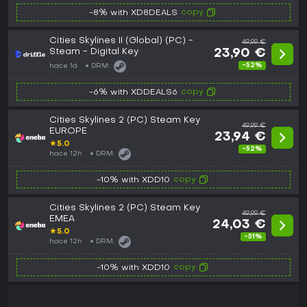
copy
-8% with XD8DEALS
Cities Skylines II (Global) (PC) -
49,99 €
Steam - Digital Key
23,90 €
-52%
hace 1d
DRM:
copy
-6% with XDDEALS6
Cities Skylines 2 (PC) Steam Key
49,99 €
EUROPE
23,94 €
★
5.0
-52%
hace 12h
DRM:
copy
-10% with XDD10
Cities Skylines 2 (PC) Steam Key
49,99 €
EMEA
24,03 €
★
5.0
-51%
hace 12h
DRM:
copy
-10% with XDD10