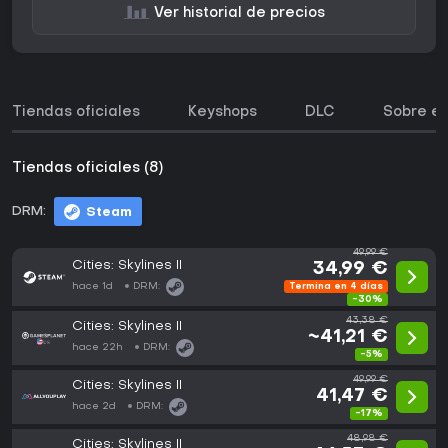
Ver historial de precios
Tiendas oficiales
Keyshops
DLC
Sobre el
Tiendas oficiales (8)
DRM:
Steam
49,99 €
Cities: Skylines II
34,99 €
hace 1d
DRM:
Termina en 4 días
-30%
43,38 €
Cities: Skylines II
~41,21 €
hace 22h
DRM:
-5%
49,99 €
Cities: Skylines II
41,47 €
hace 2d
DRM:
-17%
48,98 €
Cities: Skylines II