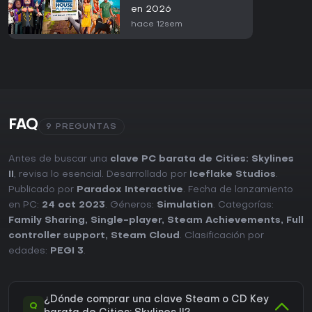
en 2026
hace 12sem
FAQ
9 PREGUNTAS
Antes de buscar una
clave PC barata de Cities: Skylines
II
, revisa lo esencial. Desarrollado por
Iceflake Studios
.
Publicado por
Paradox Interactive
. Fecha de lanzamiento
en PC:
24 oct 2023
. Géneros:
Simulation
. Categorías:
Family Sharing
,
Single-player
,
Steam Achievements
,
Full
controller support
,
Steam Cloud
. Clasificación por
edades:
PEGI 3
.
¿Dónde comprar una clave Steam o CD Key
Q