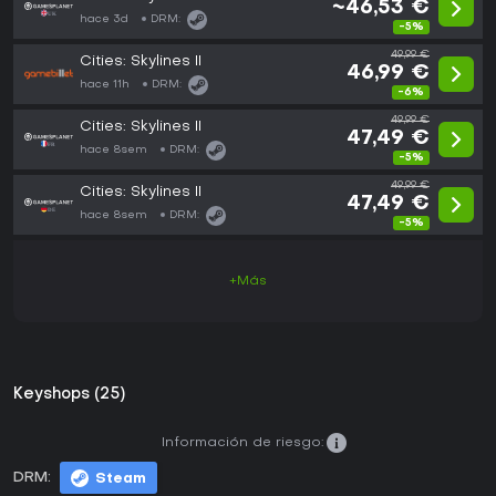
~46,53 €
hace 3d
DRM:
-5%
49,99 €
Cities: Skylines II
46,99 €
hace 11h
DRM:
-6%
49,99 €
Cities: Skylines II
47,49 €
hace 8sem
DRM:
-5%
49,99 €
Cities: Skylines II
47,49 €
hace 8sem
DRM:
-5%
+Más
Keyshops (25)
Información de riesgo:
DRM:
Steam