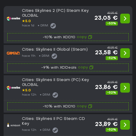
Cities Skylines 2 (PC) Steam Key
49,99 €
GLOBAL
23,05 €
★
5.0
-53%
hace 1d
DRM:
copy
-10% with XDD10
49,99 €
Cities: Skylines II Global (Steam)
23,58 €
hace 11h
DRM:
-52%
copy
-9% with XDDeals
Cities: Skylines II Steam (PC) Key
49,99 €
GLOBAL
23,86 €
★
5.0
-52%
hace 12h
DRM:
copy
-10% with XDD10
Cities: Skylines II PC Steam CD
49,99 €
Key
23,89 €
-52%
hace 12h
DRM: