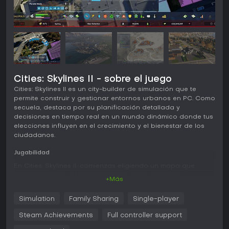
Cities: Skylines II - sobre el juego
Cities: Skylines II es un city-builder de simulación que te
permite construir y gestionar entornos urbanos en PC. Como
secuela, destaca por su planificación detallada y
decisiones en tiempo real en un mundo dinámico donde tus
elecciones influyen en el crecimiento y el bienestar de los
ciudadanos.
Jugabilidad
En Cities: Skylines II, comienzas eligiendo un mapa que
define el clima y afecta elementos como el tiempo
+Más
atmosférico y los cambios estacionales. Las mecánicas
principales incluyen trazar carreteras, zonificar áreas
Simulation
Family Sharing
Single-player
residenciales, comerciales e industriales, y construir
infraestructuras como redes eléctricas, suministro de agua
Steam Achievements
Full controller support
y gestión de residuos. El juego incluye una simulación