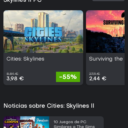
Skylines II PC
Cities: Skylines
Surviving the 
8,84 €
27,11 €
-55%
3,98 €
2,44 €
Noticias sobre Cities: Skylines II
10 Juegos de PC
Similares a The Sims