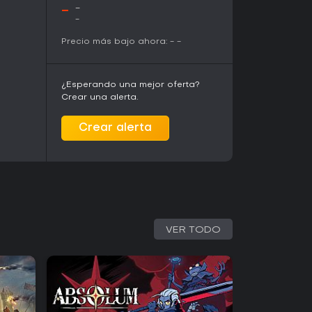
-
-
-
Precio más bajo ahora:
-
-
¿Esperando una mejor oferta?
Crear una alerta.
Crear alerta
VER TODO