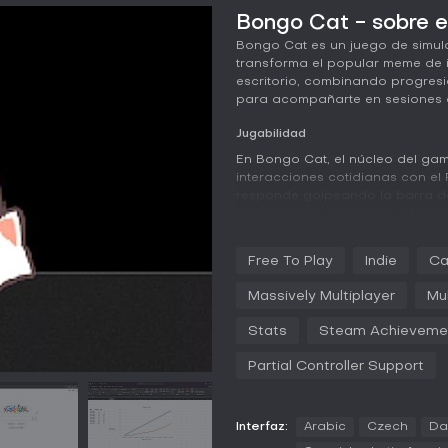
Bongo Cat - sobre e
Bongo Cat es un juego de simul
transforma el popular meme de i
escritorio, combinando progresió
para acompañarte en sesiones d
Jugabilidad
En Bongo Cat, el núcleo del ga
interacciones cotidianas con el 
responde golpeando la barra de
desbloquean sombreros aleatori
por ciento, uncommon al 9.5 por c
ciento y legendary en uno de c
Free To Play
Indie
Ca
plano, registrando entradas de 
las de mando, lo que lo hace pe
Massively Multiplayer
Mul
La personalización se centra en
recolectados, ofreciendo una for
Stats
Steam Achieveme
mascota virtual mientras realizas
Partial Controller Support
Modos de juego
Bongo Cat ofrece una experienci
como compañero en la barra de 
Interfaz:
Arabic
Czech
Da
acciones sin cambios entre modos