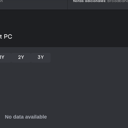
on
Notas adicionales:
Broadband 
at PC
1Y
2Y
3Y