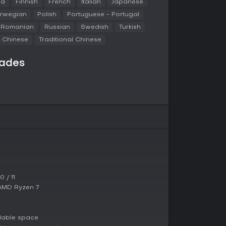
ca
Finnish
French
Italian
Japanese
gre sin problemas en rutinas diarias como
rwegian
Polish
Portuguese - Portugal
Romanian
Russian
Swedish
Turkish
d Chinese
Traditional Chinese
ico de sombreros y apariencias inspirados en
, que puedes descubrir y equipar como
onstante. Los puntos se generan con diversas
dades
itual sin requerir sesiones dedicadas.
nte positiva en su plataforma -96 por ciento
s de usuarios a principios de 2026-, Bongo Cat
 compañero de bajo compromiso que anime las
arzo de 2025, sigue recibiendo soporte y
e algunos jugadores mencionan que el grind
o los cinco millones de puntos, puede resultar
mulaciones casuales con recompensas pasivas y
tuito ofrece entretenimiento ligero sin
tracciones rápidas o caprichos en segundo
 / 11
 AMD Ryzen 7
lable space