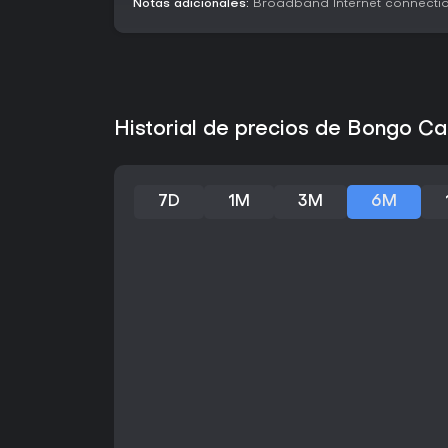
Notas adicionales:
Broadband Internet connecti
Historial de precios de Bongo C
7D
1M
3M
6M