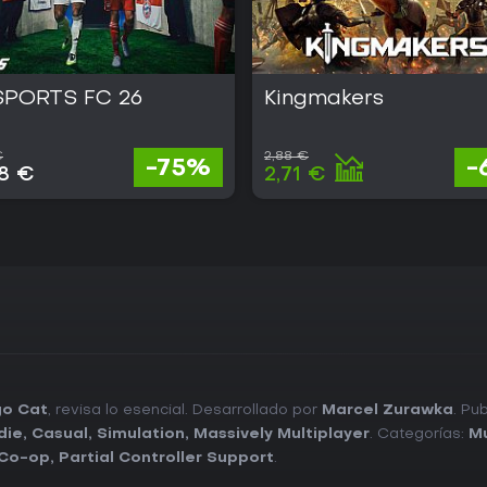
SPORTS FC 26
Kingmakers
€
2,88 €
-75%
-
28 €
2,71 €
go Cat
, revisa lo esencial. Desarrollado por
Marcel Zurawka
. Pu
die
,
Casual
,
Simulation
,
Massively Multiplayer
. Categorías:
Mu
 Co-op
,
Partial Controller Support
.