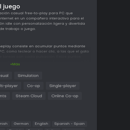
l juego
ación casual free-to-play para PC que
nternet en un compañero interactivo para el
n idle con personalización ligera y divertida
e trabajo o juego.
meplay consiste en acumular puntos mediante
PC, como teclear o hacer clic, a las que el gato
 tareas con cada pulsación. Estos puntos
os de un pool con rarezas fijas: common al 90
+Más
iento, rare al 0.49 por ciento, epic al 0.01 por
ada 500,000. El juego funciona en segundo
sual
Simulation
teclado y ratón para avanzar, aunque ignora
rfecto para configuraciones de ratón y teclado.
ti-player
Co-op
Single-player
 equipar al gato con los sombreros
ma sencilla y adictiva de darle tu toque a tu
nts
Steam Cloud
Online Co-op
 otras tareas.
a única y persistente en la que el gato actúa
tareas, reaccionando en tiempo real a tus
nish
German
English
Spanish - Spain
 distintos. Este diseño prioriza la progresión