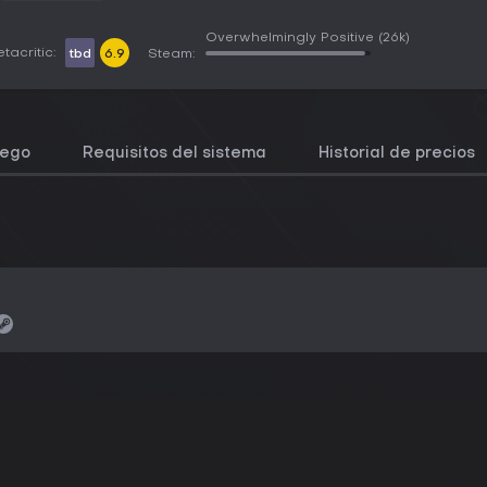
Overwhelmingly Positive
(26k)
tacritic:
tbd
6.9
Steam:
uego
Requisitos del sistema
Historial de precios