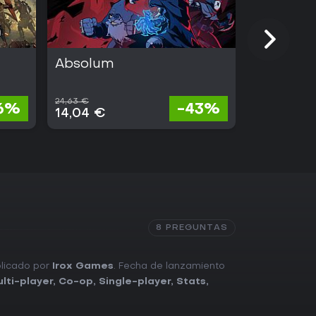
Absolum
Slay the 
24,63 €
22,75 €
6%
-43%
14,04 €
20,02 €
8 PREGUNTAS
blicado por
Irox Games
. Fecha de lanzamiento
lti-player
,
Co-op
,
Single-player
,
Stats
,