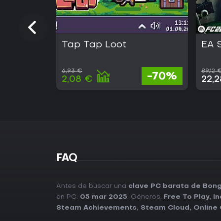
Tap Tap Loot
EA 
6,93 €
89,12 
-70%
2,08 €
22,
FAQ
Antes de buscar una
clave PC barata de Bon
en PC:
05 mar 2025
. Géneros:
Free To Play
,
In
Steam Achievements
,
Steam Cloud
,
Online