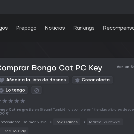
gos
Prepago
Noticias
Rankings
Recompens
Comprar Bongo Cat PC Key
Ver en 
Añadir a la lista de deseos
Crear alerta
Lo tengo
★
★
★
★
★
ngo Cat es gratis
en Steam! También disponible en 1 tiendas oficiales desde
,00 €
.
anzamiento: 05 mar 2025
Irox Games
Marcel Zurawka
Free To Play