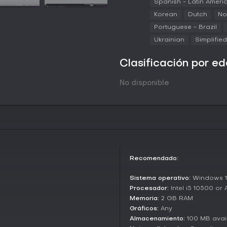
Spanish - Latin Ameri
pasiva, permitiendo que se inte
trabajar o jugar en PC.
Korean
Dutch
No
Portuguese - Brazil
Customization and Features
Ukrainian
Simplifie
El juego incluye un amplio aban
memes, creados por StrayRogue
recompensas por tu actividad c
Clasificación por e
acciones, fomentando el uso hab
No disponible
¿Merece la pena?
Con una recepción abrumadorame
de aprobación en 22,999 reseña
conquista a quienes buscan un
tareas rutinarias. Lanzado en m
mantiene su popularidad, aunqu
para logros de alto puntaje, com
algo largo. Si te gustan las si
Recomendado:
cultura de memes, este título gra
complicaciones, ideal para dis
Sistema operativo:
Windows 10
plano.
Procesador:
Intel i5 10500 or
Memoria:
2 GB RAM
Gráficos:
Any
Almacenamiento:
100 MB avai