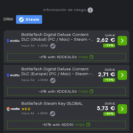
Información de riesgo:
DRM:
Steam
BattleTech Digital Deluxe Content
12,99 €
DLC (Global) (PC / Mac) - Steam -
2,62 €
Digital Key
-79%
hace 3d
DRM:
copy
-6% with XDDEALS6
BattleTech Digital Deluxe Content
39,99 €
DLC (Europe) (PC / Mac) - Steam -
2,71 €
Digital Key
-93%
hace 3d
DRM:
copy
-6% with XDDEALS6
BattleTech Steam Key GLOBAL
39,99 €
5,73 €
★
5.0
hace 4d
DRM:
-85%
copy
-10% with XDD10