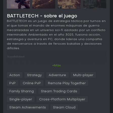
BATTLETECH - sobre el juego
BATTLETECH es un juego de estrategia táctica por turnos en
el que tomas el mando de enormes máquinas de guerra
mecanizadas en un universo sci-fi azotado por un conflicto
interminable. Ambientado en el año 3025, fusiona acción,
estrategia y aventura en PC, donde lideras una compañía
de mercenarios a través de feroces batallas y decisiones
difíciles.
Jugabilidad
En BATTLETECH, el núcleo del juego gira en torno a dirigir un
+Más
escuadrón de BattleMechs en combates por turnos.
Despliegas tus unidades en terrenos variados,
Action
Strategy
Adventure
Multi-player
aprovechando la posición para obtener ventajas como
cobertura o altura. La elección de armas es clave, con
PvP
Online PvP
Remote Play Together
láseres, misiles y autocañones que generan calor y exigen
una gestión precisa para evitar apagones. Habilidades
Family Sharing
Steam Trading Cards
especiales como bloqueos de sensores o ataques de
Single-player
Cross-Platform Multiplayer
precisión añaden profundidad para superar a los
enemigos.
Steam Achievements
Steam Cloud