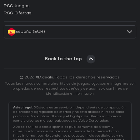
¿Cómo activar una CD Key de Ubisoft Connect?
RSS Juegos
¿Cómo activar una CD Key de EA App?
RSS Ofertas
¿Cómo activar una CD Key de Battle.net?
España (EUR)
Back to the top
© 2026 XD.deals. Todos los derechos reservados.
Todas las marcas comerciales, títulos de juegos, logotipos e imágenes son
propiedad de sus respectivos dueños y se usan solo con fines de
identificación e información.
Aviso legal:
XD.deals es un servicio independiente de comparación
de precios y agregación de ofertas y no está afiliado ni respaldado
por Valve Corporation. Steam y el logotipo de Steam son marcas
comerciales y/o marcas registradas de Valve Corporation.
XD.deals utiliza datos disponibles públicamente de Steam y
muestra información de precios de tiendas de terceros solo con
fines informativos. No vendemos productos ni claves digitales y no