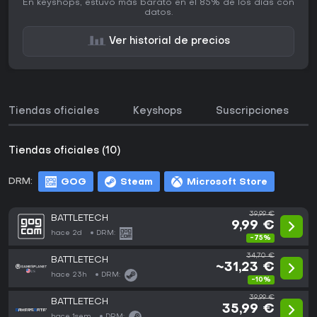
En keyshops, estuvo más barato en el 85% de los días con
datos.
Ver historial de precios
Tiendas oficiales
Keyshops
Suscripciones
Tiendas oficiales (10)
DRM:
GOG
Steam
Microsoft Store
39,99 €
BATTLETECH
9,99 €
hace 2d
DRM:
-75%
34,70 €
BATTLETECH
~31,23 €
hace 23h
DRM:
-10%
39,99 €
BATTLETECH
35,99 €
hace 1sem
DRM: