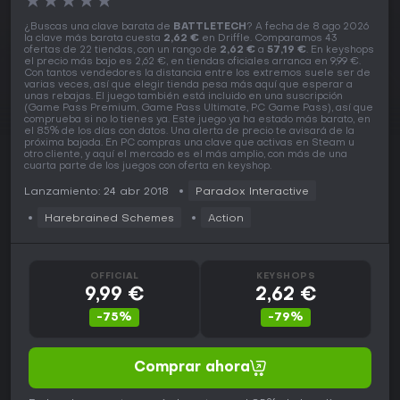
★
★
★
★
★
¿Buscas una clave barata de
BATTLETECH
? A fecha de 8 ago 2026
la clave más barata cuesta
2,62 €
en Driffle. Comparamos 43
ofertas de 22 tiendas, con un rango de
2,62 €
a
57,19 €
. En keyshops
el precio más bajo es 2,62 €, en tiendas oficiales arranca en 9,99 €.
Con tantos vendedores la distancia entre los extremos suele ser de
varias veces, así que elegir tienda pesa más aquí que esperar a
unas rebajas. El juego también está incluido en una suscripción
(Game Pass Premium, Game Pass Ultimate, PC Game Pass), así que
comprueba si no lo tienes ya. Este juego ya ha estado más barato, en
el 85% de los días con datos. Una alerta de precio te avisará de la
próxima bajada. En PC compras una clave que activas en Steam u
otro cliente, y aquí el mercado es el más amplio, con más de una
cuarta parte de los juegos con oferta en keyshop.
Lanzamiento: 24 abr 2018
Paradox Interactive
Harebrained Schemes
Action
OFFICIAL
KEYSHOPS
9,99 €
2,62 €
-75%
-79%
Comprar ahora