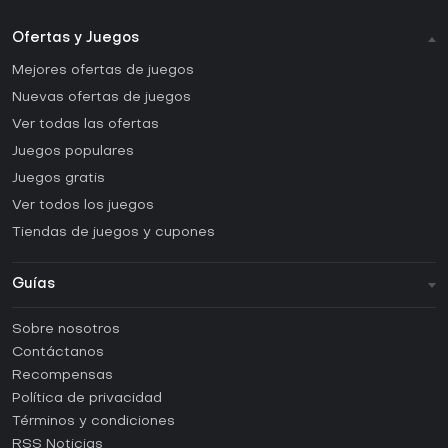
Ofertas y Juegos
Mejores ofertas de juegos
Nuevas ofertas de juegos
Ver todas las ofertas
Juegos populares
Juegos gratis
Ver todos los juegos
Tiendas de juegos y cupones
Guías
FAQ
Sobre nosotros
Guías y tutoriales
Contáctanos
¿Cómo activar una CD Key de Steam?
Recompensas
¿Cómo activar una CD Key de Epic Games?
Política de privacidad
Términos y condiciones
¿Cómo activar una CD Key de GOG?
RSS Noticias