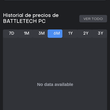
Historial de precios de
VER TODO
BATTLETECH PC
7D
1M
3M
6M
1Y
2Y
3Y