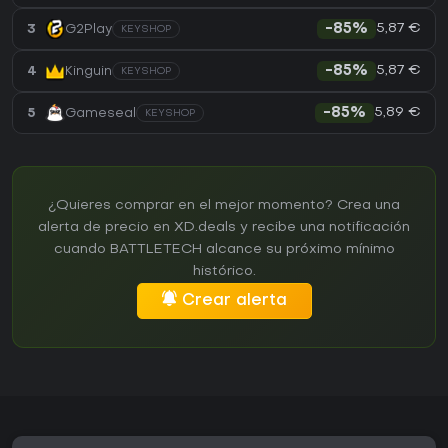
5,87 €
3
G2Play
-85%
KEYSHOP
5,87 €
4
Kinguin
-85%
KEYSHOP
5,89 €
5
Gameseal
-85%
KEYSHOP
¿Quieres comprar en el mejor momento? Crea una
alerta de precio en XD.deals y recibe una notificación
cuando BATTLETECH alcance su próximo mínimo
histórico.
Crear alerta