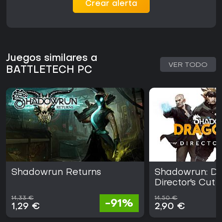
Crear alerta
Juegos similares a
VER TODO
BATTLETECH PC
Shadowrun Returns
Shadowrun: Dr
Director's Cut
14,33 €
14,50 €
-91%
1,29 €
2,90 €