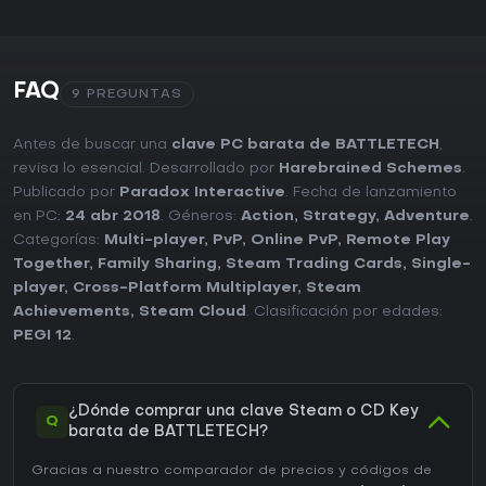
FAQ
9 PREGUNTAS
Antes de buscar una
clave PC barata de BATTLETECH
,
revisa lo esencial. Desarrollado por
Harebrained Schemes
.
Publicado por
Paradox Interactive
. Fecha de lanzamiento
en PC:
24 abr 2018
. Géneros:
Action
,
Strategy
,
Adventure
.
Categorías:
Multi-player
,
PvP
,
Online PvP
,
Remote Play
Together
,
Family Sharing
,
Steam Trading Cards
,
Single-
player
,
Cross-Platform Multiplayer
,
Steam
Achievements
,
Steam Cloud
. Clasificación por edades:
PEGI 12
.
¿Dónde comprar una clave Steam o CD Key
Q
barata de BATTLETECH?
Gracias a nuestro comparador de precios y códigos de