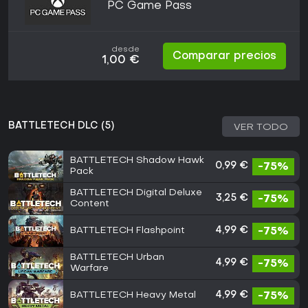
PC Game Pass
desde
Comparar precios
1,00 €
BATTLETECH DLC (5)
VER TODO
BATTLETECH Shadow Hawk
0,99 €
-75%
Pack
BATTLETECH Digital Deluxe
3,25 €
-75%
Content
BATTLETECH Flashpoint
4,99 €
-75%
BATTLETECH Urban
4,99 €
-75%
Warfare
BATTLETECH Heavy Metal
4,99 €
-75%