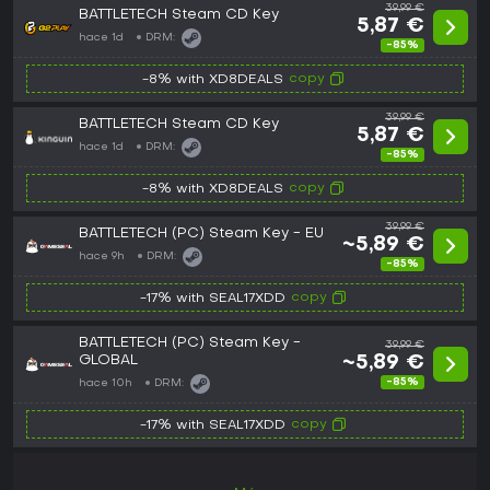
39,99 €
BATTLETECH Steam CD Key
5,87 €
hace 1d
DRM:
-85%
copy
-8% with XD8DEALS
39,99 €
BATTLETECH Steam CD Key
5,87 €
hace 1d
DRM:
-85%
copy
-8% with XD8DEALS
39,99 €
BATTLETECH (PC) Steam Key - EU
~5,89 €
hace 9h
DRM:
-85%
copy
-17% with SEAL17XDD
BATTLETECH (PC) Steam Key -
39,99 €
GLOBAL
~5,89 €
-85%
hace 10h
DRM:
copy
-17% with SEAL17XDD