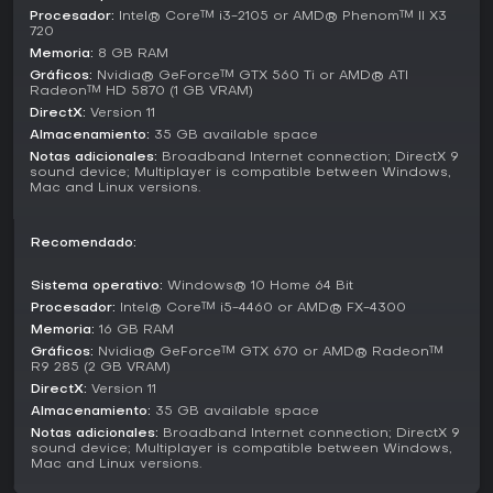
de gestión que garantizan rejugabilidad. Ha recibido
Procesador:
Intel® Core™ i3-2105 or AMD® Phenom™ II X3
720
reseñas muy positivas, con un 85 por ciento de aprobación
en más de 17.000 valoraciones de usuarios en plataformas,
Memoria:
8 GB RAM
destacando los combates por turnos satisfactorios y las
Gráficos:
Nvidia® GeForce™ GTX 560 Ti or AMD® ATI
Radeon™ HD 5870 (1 GB VRAM)
opciones de personalización. Recibió una actualización tan
reciente como octubre de 2025, lo que lo mantiene
DirectX:
Version 11
compatible con hardware moderno.
Almacenamiento:
35 GB available space
Notas adicionales:
Broadband Internet connection; DirectX 9
Si te gustan los juegos que premian la planificación
sound device; Multiplayer is compatible between Windows,
Mac and Linux versions.
meticulosa por encima de los reflejos rápidos, como
optimizar loadouts de Mechs y gestionar recursos en una
operación galáctica, este título es ideal. Sin embargo,
Recomendado:
quienes busquen acción frenética podrían notar su ritmo
pausado menos atractivo. En conjunto, es una opción
Sistema operativo:
Windows® 10 Home 64 Bit
sólida para entusiastas de la estrategia en busca de un
Procesador:
Intel® Core™ i5-4460 or AMD® FX-4300
simulador mercenario exigente.
Memoria:
16 GB RAM
Gráficos:
Nvidia® GeForce™ GTX 670 or AMD® Radeon™
R9 285 (2 GB VRAM)
DirectX:
Version 11
Almacenamiento:
35 GB available space
Notas adicionales:
Broadband Internet connection; DirectX 9
sound device; Multiplayer is compatible between Windows,
Mac and Linux versions.