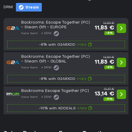
DRM:
Steam
Backrooms: Escape Together (PC)
12,89 €
- Steam Gift - EUROPE
11,85 €
-8%
hace 1sem
DRM:
copy
-8% with G2A8XDD
Backrooms: Escape Together (PC)
12,89 €
- Steam Gift - GLOBAL
11,85 €
-8%
hace 1sem
DRM:
copy
-8% with G2A8XDD
15,47 €
Backrooms Escape Together (PC)
13,14 €
hace 1sem
DRM:
-15%
copy
-15% with XDDEALS