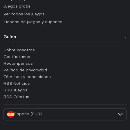
Juegos gratis
Ver todos los juegos
Tiendas de juegos y cupones
Guías
FAQ
Sobre nosotros
Guías y tutoriales
Contáctanos
¿Cómo activar una CD Key de Steam?
Recompensas
¿Cómo activar una CD Key de Epic Games?
Política de privacidad
Términos y condiciones
¿Cómo activar una CD Key de GOG?
RSS Noticias
¿Cómo activar una CD Key de Ubisoft Connect?
RSS Juegos
¿Cómo activar una CD Key de EA App?
RSS Ofertas
¿Cómo activar una CD Key de Battle.net?
España (EUR)