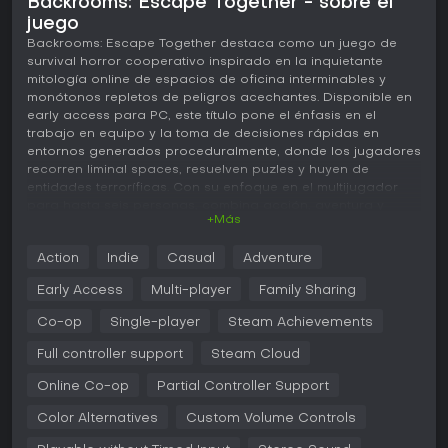
Backrooms: Escape Together - sobre el
juego
Backrooms: Escape Together destaca como un juego de
survival horror cooperativo inspirado en la inquietante
mitología online de espacios de oficina interminables y
monótonos repletos de peligros acechantes. Disponible en
early access para PC, este título pone el énfasis en el
trabajo en equipo y la toma de decisiones rápidas en
entornos generados proceduralmente, donde los jugadores
recorren liminal spaces, resuelven puzles y huyen de
entidades terroríficas. Con su enfoque en el multijugador
para hasta seis personas, combina acción, aventura y
+Más
elementos casuales en una experiencia tensa e
impredecible.
Action
Indie
Casual
Adventure
Jugabilidad
Early Access
Multi-player
Family Sharing
En Backrooms: Escape Together, el núcleo del gameplay
gira en torno a la exploración, supervivencia y escape en
Co-op
Single-player
Steam Achievements
una serie de niveles generados proceduralmente que
Full controller support
Steam Cloud
beben directamente de la lore de Backrooms. Los
jugadores comienzan como investigadores atrapados tras
Online Co-op
Partial Controller Support
una avería en el ascensor, con objetivos centrados en
sobrevivir a encuentros con entidades y hallar salidas.
Color Alternatives
Custom Volume Controls
Cada nivel se regenera de forma dinámica, garantizando
que ninguna partida sea igual a otra y potenciando la