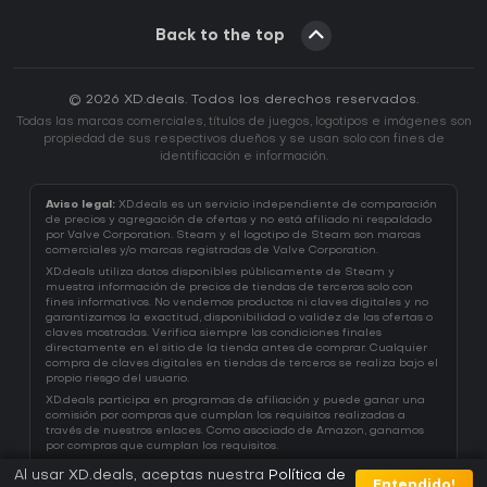
Back to the top
© 2026 XD.deals. Todos los derechos reservados.
Todas las marcas comerciales, títulos de juegos, logotipos e imágenes son
propiedad de sus respectivos dueños y se usan solo con fines de
identificación e información.
Aviso legal:
XD.deals es un servicio independiente de comparación
de precios y agregación de ofertas y no está afiliado ni respaldado
por Valve Corporation. Steam y el logotipo de Steam son marcas
comerciales y/o marcas registradas de Valve Corporation.
XD.deals utiliza datos disponibles públicamente de Steam y
muestra información de precios de tiendas de terceros solo con
fines informativos. No vendemos productos ni claves digitales y no
garantizamos la exactitud, disponibilidad o validez de las ofertas o
claves mostradas. Verifica siempre las condiciones finales
directamente en el sitio de la tienda antes de comprar. Cualquier
compra de claves digitales en tiendas de terceros se realiza bajo el
propio riesgo del usuario.
XD.deals participa en programas de afiliación y puede ganar una
comisión por compras que cumplan los requisitos realizadas a
través de nuestros enlaces. Como asociado de Amazon, ganamos
por compras que cumplan los requisitos.
Al usar XD.deals, aceptas nuestra
Política de
Entendido!