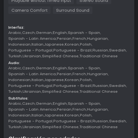
Playable without Timed Input
Stereo Sound
rejugabilidad con distribuciones variadas de habitaciones,
pasillos y amenazas.
Camera Comfort
Surround Sound
Entre las mecánicas clave destacan la recolección de
objetos lootables para avanzar, la resolución de puzles
Interfaz:
únicos adaptados a cada entorno y un proximity voice chat
Arabic
Czech
German
English
Spanish - Spain
que se ajusta a paredes y espacios para una
Spanish - Latin America
Persian
French
Hungarian
comunicación realista. El juego utiliza Unreal Engine 5, que
Indonesian
Italian
Japanese
Korean
Polish
ofrece gráficos detallados y audio espacial para
Portuguese - Portugal
Portuguese - Brazil
Russian
Swedish
intensificar la sensación de estar perdido en un laberinto
Turkish
Ukrainian
Simplified Chinese
Traditional Chinese
infinito y perturbador. Las entidades, sacadas directamente
Audio:
de las historias de Backrooms, representan un peligro
Arabic
Czech
German
English
Spanish - Spain
constante que obliga a los jugadores a esconderse, correr
Spanish - Latin America
Persian
French
Hungarian
o distraerlas mientras coordinan con sus compañeros.
Indonesian
Italian
Japanese
Korean
Polish
Portuguese - Portugal
Portuguese - Brazil
Russian
Swedish
Modos de juego
Turkish
Ukrainian
Simplified Chinese
Traditional Chinese
Backrooms: Escape Together se centra en el juego
Subtítulos:
cooperativo, con soporte para equipos de hasta seis
Arabic
Czech
German
English
Spanish - Spain
jugadores que pueden unirse a lobbies públicos o crear
Spanish - Latin America
Persian
French
Hungarian
sesiones privadas. Este modo fomenta estrategias grupales
Indonesian
Italian
Japanese
Korean
Polish
para superar niveles, compartir recursos y enfrentar
Portuguese - Portugal
Portuguese - Brazil
Russian
Swedish
horrores en común, lo que genera momentos de tensión y
Turkish
Ukrainian
Simplified Chinese
Traditional Chinese
alivio al descubrir lo desconocido junto a amigos.