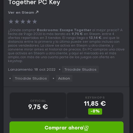
Together PC Key
Ver en Steam
★
★
★
★
★
¿Dónde comprar
Backrooms: Escape Together
al mejor precio? A
fecha de 9 ago 2026 lo más barato es
9,75 €
en Steam, entre 4
ofertas repartidas en 3 tiendas. El rango llega a
13,14 €
, así que la
distancia entre la primera y la última puede ser amplia incluso con
pocos vendedores. La clave se activa en Steam u otro cliente, y
conviene mirar antes el historial de precios. En PC compras una clave
que activas en Steam u otro cliente, y aquí el mercado es el más
amplio, con más de una cuarta parte de los juegos con oferta en
keyshop.
Lanzamiento: 18 oct 2022
Triiodide Studios
Triiodide Studios
Action
KEYSHOPS
OFFICIAL
11,85 €
9,75 €
-8%
Comprar ahora