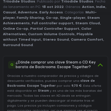
Triiodide Studios
. Publicado por
Triiodide Studios
. Fecha
de lanzamiento en PC:
18 oct 2022
. Géneros:
Action
,
Indie
,
Casual
,
Adventure
,
Early Access
. Categorías:
Multi-
player
,
Family Sharing
,
Co-op
,
Single-player
,
Steam
Achievements
,
Full controller support
,
Steam Cloud
,
Online Co-op
,
Partial Controller Support
,
Color
Alternatives
,
Custom Volume Controls
,
Playable
without Timed Input
,
Stereo Sound
,
Camera Comfort
,
Surround Sound
.
¿Dónde comprar una clave Steam o CD Key
Q
barata de Backrooms: Escape Together?
Gracias a nuestro comparador de precios y códigos de
descuento verificados, puedes comprar una
clave de
Backrooms: Escape Together
por solo
9,75 €
. Esta oferta
está disponible en
Steam
y es una de las más baratas del
mercado. Todas las claves en XD.deals se entregan
digitalmente y se pueden descargar al instante tras el
pago. Los precios ya incluyen comisiones y códigos
promocionales aplicados, así que siempre ves el precio