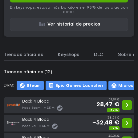
En keyshops, estuvo más barato en el 93% de los días con
datos.
Ver historial de precios
Tiendas oficiales
Keyshops
DLC
Sobre el
Tiendas oficiales (12)
DRM:
Steam
Epic Games Launcher
Microsof
59,99 €
Back 4 Blood
28,47 €
hace 3sem
DRM:
-52%
58,31 €
Back 4 Blood
~52,48 €
hace 2d
DRM:
-9%
59,99 €
Back 4 Blood