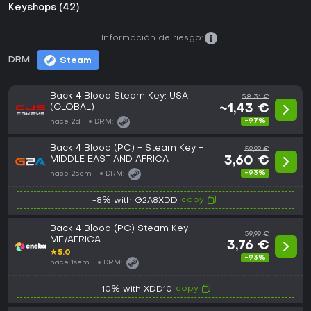
Keyshops (42)
Información de riesgo:
DRM:
Steam
Back 4 Blood Steam Key: USA
58,31 €
(GLOBAL)
~1,43 €
-97%
hace 2d
DRM:
Back 4 Blood (PC) - Steam Key -
59,99 €
MIDDLE EAST AND AFRICA
3,60 €
-93%
hace 2sem
DRM:
copy
-8% with G2A8XDD
Back 4 Blood (PC) Steam Key
59,99 €
ME/AFRICA
3,76 €
★
5.0
-93%
hace 1sem
DRM:
copy
-10% with XDD10