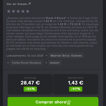
Ver en Steam
★
★
★
★
★
¿Buscas una clave barata de
Back 4 Blood
? A fecha de 8 ago 2026
la clave más barata cuesta
1,43 €
en CJS-CDKeys. Comparamos 54
ofertas de 21 tiendas, con un rango de
1,43 €
a
72,22 €
. En keyshops
el precio más bajo es 1,43 €, en tiendas oficiales arranca en 28,47 €.
Con tantos vendedores la distancia entre los extremos suele ser de
varias veces, así que elegir tienda pesa más aquí que esperar a
unas rebajas. Este juego ya ha estado más barato, en el 93% de los
días con datos. Una alerta de precio te avisará de la próxima bajada.
En PC compras una clave que activas en Steam u otro cliente, y aquí
el mercado es el más amplio, con más de una cuarta parte de los
juegos con oferta en keyshop.
Lanzamiento: 12 oct 2021
Warner Bros. Games
Turtle Rock Studios
Action
OFFICIAL
KEYSHOPS
28,47 €
1,43 €
-52%
-97%
Comprar ahora