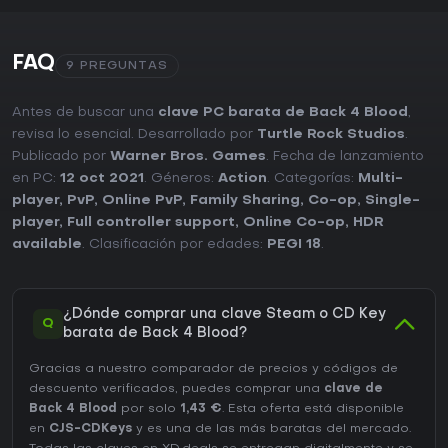
FAQ
9 PREGUNTAS
Antes de buscar una
clave PC barata de Back 4 Blood
,
revisa lo esencial. Desarrollado por
Turtle Rock Studios
.
Publicado por
Warner Bros. Games
. Fecha de lanzamiento
en PC:
12 oct 2021
. Géneros:
Action
. Categorías:
Multi-
player
,
PvP
,
Online PvP
,
Family Sharing
,
Co-op
,
Single-
player
,
Full controller support
,
Online Co-op
,
HDR
available
. Clasificación por edades:
PEGI 18
.
¿Dónde comprar una clave Steam o CD Key
Q
barata de Back 4 Blood?
Gracias a nuestro comparador de precios y códigos de
descuento verificados, puedes comprar una
clave de
Back 4 Blood
por solo
1,43 €
. Esta oferta está disponible
en
CJS-CDKeys
y es una de las más baratas del mercado.