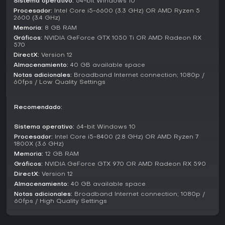
Sistema operativo:
64-bit Windows 10
estable con crossplay entre plataformas.
Procesador:
Intel Core i5-6600 (3.3 GHz) OR AMD Ryzen 5
2600 (3.4 GHz)
¿Merece la pena?
Memoria:
8 GB RAM
Back 4 Blood sigue vigente en 2026 para fans de los
Gráficos:
NVIDIA GeForce GTX 1050 Ti OR AMD Radeon RX
570
shooters cooperativos centrados en el teamwork y la
DirectX:
Version 12
supervivencia frente a enemigos tipo zombi. OpenCritic lo
califica como Strong según 138 reseñas de críticos, con
Almacenamiento:
40 GB available space
elogios al divertimento en grupo pese a opiniones mixtas
Notas adicionales:
Broadband Internet connection; 1080p /
60fps / Low Quality Settings
sobre el equilibrio de dificultad.
Si buscas acción multijugador frenética con amigos, es una
Recomendado:
opción sólida, sobre todo con los problemas del modo solo
resueltos y bots de IA competentes. Eso sí, sin
Sistema operativo:
64-bit Windows 10
actualizaciones continuas, es ideal para quienes quieren
una experiencia completa y no contenido en evolución.
Procesador:
Intel Core i5-8400 (2.8 GHz) OR AMD Ryzen 7
1800X (3.6 GHz)
Memoria:
12 GB RAM
Gráficos:
NVIDIA GeForce GTX 970 OR AMD Radeon RX 590
DirectX:
Version 12
Almacenamiento:
40 GB available space
Notas adicionales:
Broadband Internet connection; 1080p /
60fps / High Quality Settings