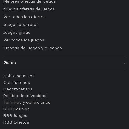
Mejores ofertas de juegos
Nuevas ofertas de juegos
Ver todas las ofertas
Juegos populares
Juegos gratis
Ver todos los juegos
Tiendas de juegos y cupones
Guías
FAQ
Sobre nosotros
Guías y tutoriales
Contáctanos
¿Cómo activar una CD Key de Steam?
Recompensas
¿Cómo activar una CD Key de Epic Games?
Política de privacidad
Términos y condiciones
¿Cómo activar una CD Key de GOG?
RSS Noticias
¿Cómo activar una CD Key de Ubisoft Connect?
RSS Juegos
¿Cómo activar una CD Key de EA App?
RSS Ofertas
¿Cómo activar una CD Key de Battle.net?