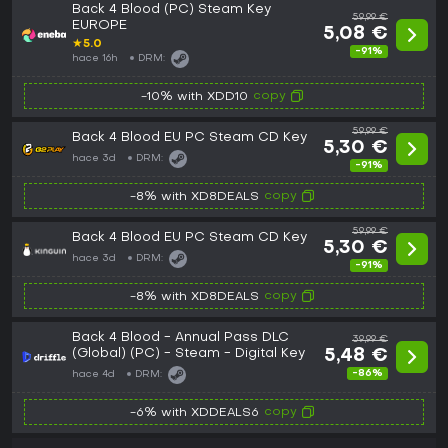
Back 4 Blood (PC) Steam Key
59,99 €
EUROPE
5,08 €
★
5.0
-91%
hace 16h
DRM:
copy
-10% with XDD10
59,99 €
Back 4 Blood EU PC Steam CD Key
5,30 €
hace 3d
DRM:
-91%
copy
-8% with XD8DEALS
59,99 €
Back 4 Blood EU PC Steam CD Key
5,30 €
hace 3d
DRM:
-91%
copy
-8% with XD8DEALS
Back 4 Blood - Annual Pass DLC
39,99 €
(Global) (PC) - Steam - Digital Key
5,48 €
-86%
hace 4d
DRM:
copy
-6% with XDDEALS6