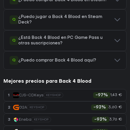
¿Puedo comprar Back 4 Blood en Steam?
¿Puedo jugar a Back 4 Blood en Steam
Q
Deck?
¿Está Back 4 Blood en PC Game Pass u
Q
otras suscripciones?
Q
¿Puedo comprar Back 4 Blood aquí?
Mejores precios para Back 4 Blood
1,43 €
1
CJS-CDKeys
-97%
KEYSHOP
3,60 €
2
G2A
-93%
KEYSHOP
3,76 €
3
Eneba
-93%
KEYSHOP