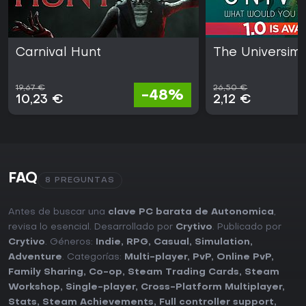
Carnival Hunt
The Universim
19,67 €
26,50 €
-48%
10,23 €
2,12 €
FAQ
8 PREGUNTAS
Antes de buscar una
clave PC barata de Autonomica
,
revisa lo esencial. Desarrollado por
Crytivo
. Publicado por
Crytivo
. Géneros:
Indie
,
RPG
,
Casual
,
Simulation
,
Adventure
. Categorías:
Multi-player
,
PvP
,
Online PvP
,
Family Sharing
,
Co-op
,
Steam Trading Cards
,
Steam
Workshop
,
Single-player
,
Cross-Platform Multiplayer
,
Stats
,
Steam Achievements
,
Full controller support
,