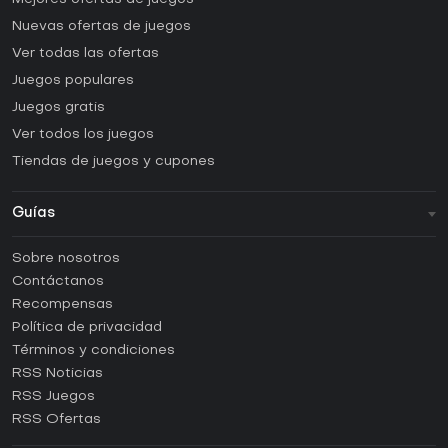
Nuevas ofertas de juegos
Ver todas las ofertas
Juegos populares
Juegos gratis
Ver todos los juegos
Tiendas de juegos y cupones
Guías
FAQ
Sobre nosotros
Guías y tutoriales
Contáctanos
¿Cómo activar una CD Key de Steam?
Recompensas
¿Cómo activar una CD Key de Epic Games?
Política de privacidad
Términos y condiciones
¿Cómo activar una CD Key de GOG?
RSS Noticias
¿Cómo activar una CD Key de Ubisoft Connect?
RSS Juegos
¿Cómo activar una CD Key de EA App?
RSS Ofertas
¿Cómo activar una CD Key de Battle.net?