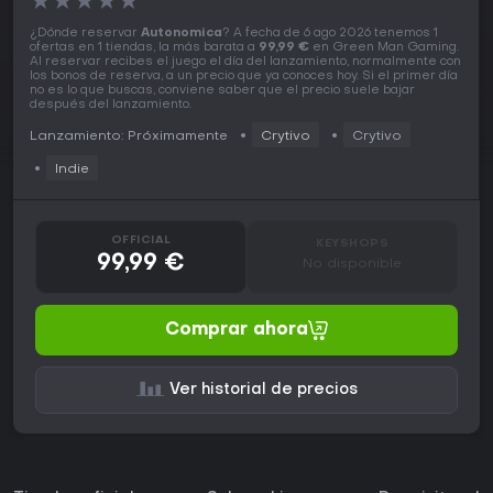
★
★
★
★
★
¿Dónde reservar
Autonomica
? A fecha de 6 ago 2026 tenemos 1
ofertas en 1 tiendas, la más barata a
99,99 €
en Green Man Gaming.
Al reservar recibes el juego el día del lanzamiento, normalmente con
los bonos de reserva, a un precio que ya conoces hoy. Si el primer día
no es lo que buscas, conviene saber que el precio suele bajar
después del lanzamiento.
Lanzamiento: Próximamente
Crytivo
Crytivo
Indie
OFFICIAL
KEYSHOPS
99,99 €
No disponible
Comprar ahora
Ver historial de precios