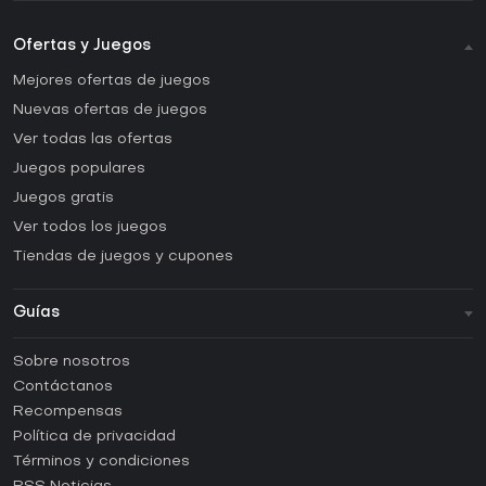
Ofertas y Juegos
Mejores ofertas de juegos
Nuevas ofertas de juegos
Ver todas las ofertas
Juegos populares
Juegos gratis
Ver todos los juegos
Tiendas de juegos y cupones
Guías
FAQ
Sobre nosotros
Guías y tutoriales
Contáctanos
¿Cómo activar una CD Key de Steam?
Recompensas
¿Cómo activar una CD Key de Epic Games?
Política de privacidad
Términos y condiciones
¿Cómo activar una CD Key de GOG?