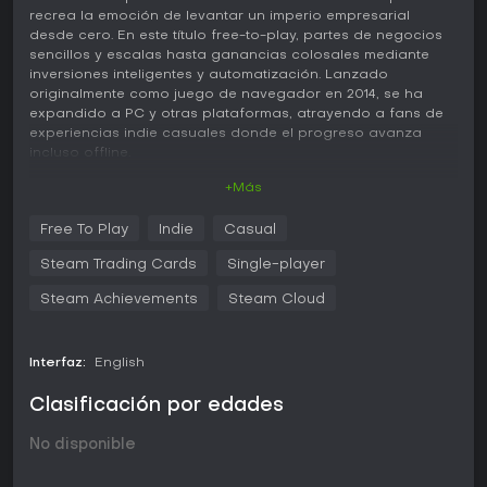
recrea la emoción de levantar un imperio empresarial
desde cero. En este título free-to-play, partes de negocios
sencillos y escalas hasta ganancias colosales mediante
inversiones inteligentes y automatización. Lanzado
originalmente como juego de navegador en 2014, se ha
expandido a PC y otras plataformas, atrayendo a fans de
experiencias indie casuales donde el progreso avanza
incluso offline.
+Más
Jugabilidad
El núcleo de AdVenture Capitalist gira en torno a generar
Free To Play
Indie
Casual
ingresos con distintos negocios. Comienzas en la Tierra con
un puesto de limonada básico, pulsando para ganar
Steam Trading Cards
Single-player
dinero y reinvirtiéndolo en opciones como petroleras o
estudios de cine. Contratar gerentes automatiza la
Steam Achievements
Steam Cloud
producción para que las ganancias se acumulen sin estar
conectado. Las mejoras multiplican tus beneficios, y los
angel investors otorgan bonos permanentes al resetear el
Interfaz:
English
progreso por un nuevo comienzo con ventajas.
Clasificación por edades
Entre sus mecánicas destaca la moneda premium de oro,
que se obtiene en pequeñas cantidades gratis o se compra
No disponible
con dinero real para acelerar el avance. Los MegaBucks,
conseguidos en eventos o hitos, permiten adquirir golden