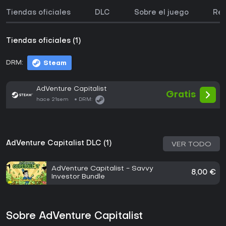
Tiendas oficiales
DLC
Sobre el juego
Req
Tiendas oficiales (1)
DRM:
Steam
AdVenture Capitalist
Gratis
hace 21sem
DRM:
AdVenture Capitalist DLC (1)
VER TODO
AdVenture Capitalist - Savvy
8,00 €
Investor Bundle
Sobre AdVenture Capitalist