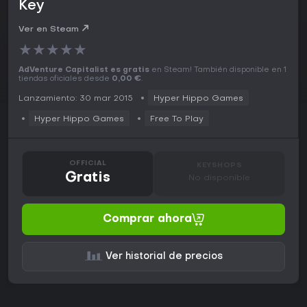
Key
Ver en Steam
★
★
★
★
★
AdVenture Capitalist es gratis
en Steam! También disponible en 1
tiendas oficiales desde
0,00 €
.
Lanzamiento: 30 mar 2015
Hyper Hippo Games
Hyper Hippo Games
Free To Play
OFFICIAL
KEYSHOPS
Gratis
No disponible
Comprar ahora
Ver historial de precios