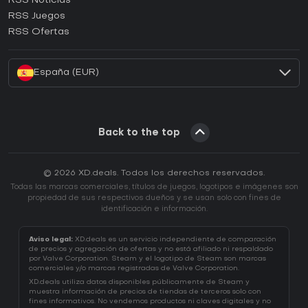
RSS Noticias
¿Cómo activar una CD Key de Ubisoft Connect?
RSS Juegos
¿Cómo activar una CD Key de EA App?
RSS Ofertas
¿Cómo activar una CD Key de Battle.net?
España (EUR)
Back to the top
© 2026 XD.deals. Todos los derechos reservados.
Todas las marcas comerciales, títulos de juegos, logotipos e imágenes son
propiedad de sus respectivos dueños y se usan solo con fines de
identificación e información.
Aviso legal:
XD.deals es un servicio independiente de comparación
de precios y agregación de ofertas y no está afiliado ni respaldado
por Valve Corporation. Steam y el logotipo de Steam son marcas
comerciales y/o marcas registradas de Valve Corporation.
XD.deals utiliza datos disponibles públicamente de Steam y
muestra información de precios de tiendas de terceros solo con
fines informativos. No vendemos productos ni claves digitales y no