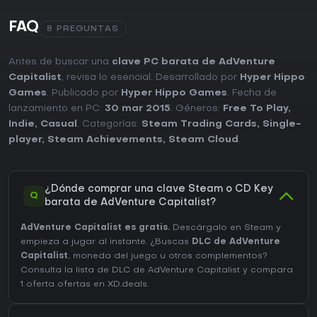
FAQ
8 PREGUNTAS
Antes de buscar una
clave PC barata de AdVenture
Capitalist
, revisa lo esencial. Desarrollado por
Hyper Hippo
Games
. Publicado por
Hyper Hippo Games
. Fecha de
lanzamiento en PC:
30 mar 2015
. Géneros:
Free To Play
,
Indie
,
Casual
. Categorías:
Steam Trading Cards
,
Single-
player
,
Steam Achievements
,
Steam Cloud
.
¿Dónde comprar una clave Steam o CD Key
Q
barata de AdVenture Capitalist?
AdVenture Capitalist es gratis.
Descárgalo en Steam y
empieza a jugar al instante. ¿Buscas
DLC de AdVenture
Capitalist
, moneda del juego u otros complementos?
Consulta la lista de DLC de AdVenture Capitalist
y compara
1 oferta ofertas en XD.deals.