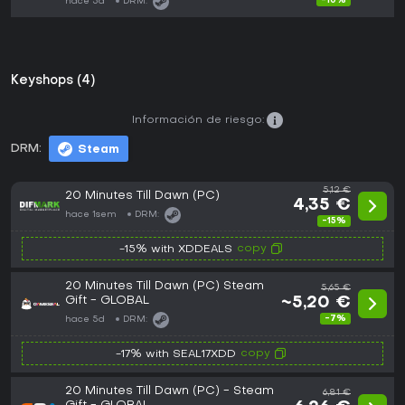
-10%
hace 5d
DRM:
Keyshops (4)
Información de riesgo:
DRM:
Steam
5,12 €
20 Minutes Till Dawn (PC)
4,35 €
hace 1sem
DRM:
-15%
copy
-15% with XDDEALS
20 Minutes Till Dawn (PC) Steam
5,65 €
Gift - GLOBAL
~5,20 €
-7%
hace 5d
DRM:
copy
-17% with SEAL17XDD
20 Minutes Till Dawn (PC) - Steam
6,81 €