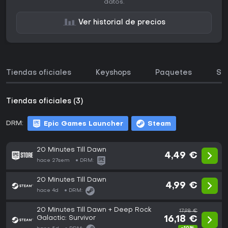
datos.
Ver historial de precios
Tiendas oficiales
Keyshops
Paquetes
So
Tiendas oficiales (3)
DRM:
Epic Games Launcher
Steam
20 Minutes Till Dawn
4,49 €
hace 27sem
DRM:
20 Minutes Till Dawn
4,99 €
hace 4d
DRM:
20 Minutes Till Dawn + Deep Rock
17,98 €
Galactic: Survivor
16,18 €