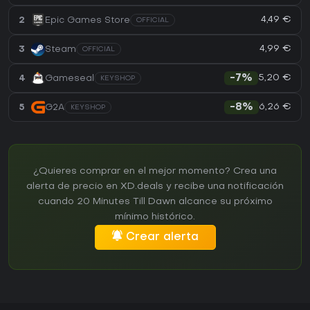
4,49 €
2
Epic Games Store
OFFICIAL
4,99 €
3
Steam
OFFICIAL
5,20 €
4
Gameseal
-7%
KEYSHOP
6,26 €
5
G2A
-8%
KEYSHOP
¿Quieres comprar en el mejor momento? Crea una
alerta de precio en XD.deals y recibe una notificación
cuando 20 Minutes Till Dawn alcance su próximo
mínimo histórico.
Crear alerta