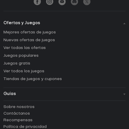
Ofertas y Juegos
Mejores ofertas de juegos
Nuevas ofertas de juegos
Ver todas las ofertas
Juegos populares
Juegos gratis
Ver todos los juegos
Tiendas de juegos y cupones
Guías
FAQ
Sobre nosotros
Guías y tutoriales
Contáctanos
¿Cómo activar una CD Key de Steam?
Recompensas
¿Cómo activar una CD Key de Epic Games?
Política de privacidad