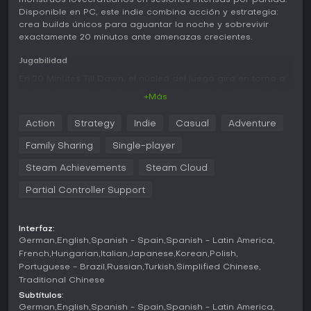
monstruos lovecraftianos en sesiones intensas por partida.
Disponible en PC, este indie combina acción y estrategia:
crea builds únicos para aguantar la noche y sobrevivir
exactamente 20 minutos ante amenazas crecientes.
Jugabilidad
En 20 Minutes Till Dawn, el núcleo del juego gira en torno a
elegir personaje, arma y habilidades antes de lanzarte a
+Más
una arena vista desde arriba plagada de hordas
interminables de criaturas. Apuntas y disparas activamente
Action
Strategy
Indie
Casual
Adventure
con armas como escopetas que prenden fuego a los
enemigos o lanzas mágicas que los atraviesan, mientras
Family Sharing
Single-player
recoges experiencia de los monstruos abatidos para
seleccionar mejoras durante la partida. Con más de 50
Steam Achievements
Steam Cloud
opciones de upgrades, como invocaciones y habilidades
Partial Controller Support
especiales que evolucionan tu build, cada intento resulta
único. El sistema de combate metódico prioriza el control
preciso, con puntería direccional que exige posicionarte
con cuidado para no sucumbir ante las pesadillas
Interfaz:
German
English
Spanish - Spain
Spanish - Latin America
lovecraftianas.
French
Hungarian
Italian
Japanese
Korean
Polish
La progresión va más allá de las partidas individuales
Portuguese - Brazil
Russian
Turkish
Simplified Chinese
gracias a un sistema de runas: las almas que ganas te
Traditional Chinese
permiten potenciar tu fuerza de forma permanente. Vencer a
Subtítulos:
los jefes desbloquea tomos con mejoras potentes que
German
English
Spanish - Spain
Spanish - Latin America