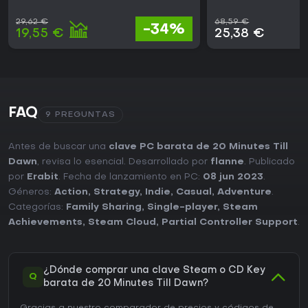
29,62 €
68,59 €
-34%
19,55 €
25,38 €
FAQ
9 PREGUNTAS
Antes de buscar una
clave PC barata de 20 Minutes Till
Dawn
, revisa lo esencial. Desarrollado por
flanne
. Publicado
por
Erabit
. Fecha de lanzamiento en PC:
08 jun 2023
.
Géneros:
Action
,
Strategy
,
Indie
,
Casual
,
Adventure
.
Categorías:
Family Sharing
,
Single-player
,
Steam
Achievements
,
Steam Cloud
,
Partial Controller Support
.
¿Dónde comprar una clave Steam o CD Key
Q
barata de 20 Minutes Till Dawn?