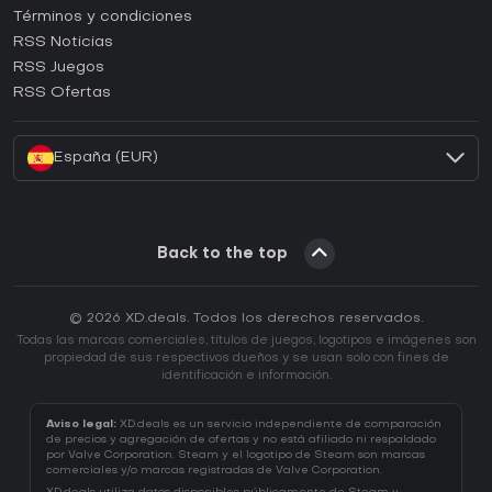
Términos y condiciones
¿Cómo activar una CD Key de GOG?
RSS Noticias
¿Cómo activar una CD Key de Ubisoft Connect?
RSS Juegos
¿Cómo activar una CD Key de EA App?
RSS Ofertas
¿Cómo activar una CD Key de Battle.net?
España (EUR)
Back to the top
© 2026 XD.deals. Todos los derechos reservados.
Todas las marcas comerciales, títulos de juegos, logotipos e imágenes son
propiedad de sus respectivos dueños y se usan solo con fines de
identificación e información.
Aviso legal:
XD.deals es un servicio independiente de comparación
de precios y agregación de ofertas y no está afiliado ni respaldado
por Valve Corporation. Steam y el logotipo de Steam son marcas
comerciales y/o marcas registradas de Valve Corporation.