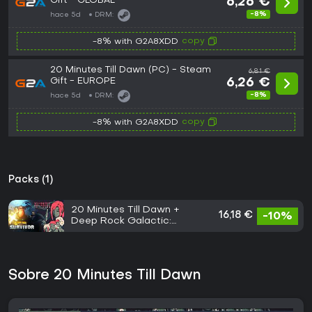
Gift - GLOBAL
6,26 €
-8%
hace 5d
DRM:
copy
-8% with G2A8XDD
20 Minutes Till Dawn (PC) - Steam
6,81 €
Gift - EUROPE
6,26 €
-8%
hace 5d
DRM:
copy
-8% with G2A8XDD
Packs (1)
20 Minutes Till Dawn +
16,18 €
-10%
Deep Rock Galactic:
Survivor
Sobre 20 Minutes Till Dawn