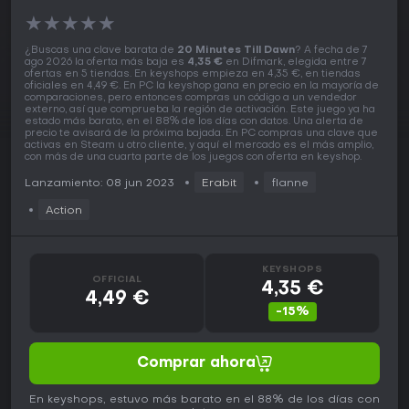
★
★
★
★
★
¿Buscas una clave barata de
20 Minutes Till Dawn
? A fecha de 7
ago 2026 la oferta más baja es
4,35 €
en Difmark, elegida entre 7
ofertas en 5 tiendas. En keyshops empieza en 4,35 €, en tiendas
oficiales en 4,49 €. En PC la keyshop gana en precio en la mayoría de
comparaciones, pero entonces compras un código a un vendedor
externo, así que comprueba la región de activación. Este juego ya ha
estado más barato, en el 88% de los días con datos. Una alerta de
precio te avisará de la próxima bajada. En PC compras una clave que
activas en Steam u otro cliente, y aquí el mercado es el más amplio,
con más de una cuarta parte de los juegos con oferta en keyshop.
Lanzamiento: 08 jun 2023
Erabit
flanne
Action
KEYSHOPS
OFFICIAL
4,35 €
4,49 €
-15%
Comprar ahora
En keyshops, estuvo más barato en el 88% de los días con