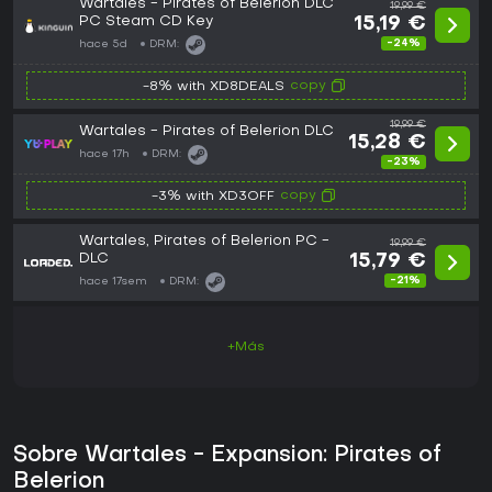
Wartales - Pirates of Belerion DLC
19,99 €
PC Steam CD Key
15,19 €
-24%
hace 5d
DRM:
copy
-8% with XD8DEALS
19,99 €
Wartales - Pirates of Belerion DLC
15,28 €
hace 17h
DRM:
-23%
copy
-3% with XD3OFF
Wartales, Pirates of Belerion PC -
19,99 €
DLC
15,79 €
-21%
hace 17sem
DRM:
+Más
Sobre Wartales - Expansion: Pirates of
Belerion