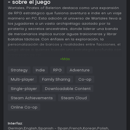
- sobre el juego
Wartales, Pirates of Belerion destaca como una expansión
de RPG estratégico que fusiona aventura e indie en un viaje
marinero en PC. Esta adición al universo de Wartales lleva a
los jugadores a un vasto archipiélago azotado por la
piratería y secretos ancestrales, donde liderar una banda
de mercenarios implica surcar aguas traicioneras y librar
batallas tácticas. Con énfasis en la exploración, la
personalización de barcos y rivalidades entre facciones, el
juego atrae a quienes buscan una estrategia profunda con
progresión de rol.
+Más
Jugabilidad
Strategy
Indie
RPG
Adventure
En Wartales, Pirates of Belerion, el núcleo del juego gira en
torno a guiar un grupo de mercenarios por el archipiélago
Multi-player
Family Sharing
Co-op
de Belerion, una región repleta de islas, arrecifes y peligros
ocultos. Los jugadores dominan patrones de viento para
Single-player
Downloadable Content
navegar entre ubicaciones y atracan en puertos para
Steam Achievements
Steam Cloud
explorar a pie. Las mejoras de barco son un sistema clave
que permite personalizar velas, cascos y armas como
Online Co-op
ballestas, potenciando tanto los viajes como el combate.
Las batallas se desarrollan en campos dinámicos donde la
posición y las tácticas son decisivas frente a enemigos
Interfaz:
como guardias y piratas. Abordar naves enemigas y
German
English
Spanish - Spain
French
Korean
Polish