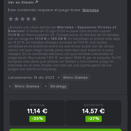
Ver en Steam
Este contenido requiere el juego base:
Wartales
★
★
★
★
★
¿Buscas una clave barata de
Wartales - Expansion: Pirates of
Belerion
? A fecha de 10 ago 2026 la clave más barata cuesta
11,14 €
en Gamesplanet US. Comparamos 22 ofertas de 15 tiendas,
con un rango de
11,14 €
a
183,08 €
. En keyshops el precio más bajo
es 14,57 €, en tiendas oficiales arranca en 11,14 €. Con tantos
vendedores la distancia entre los extremos suele ser de varias
veces, así que elegir tienda pesa más aquí que esperar a unas
rebajas. Es un contenido adicional, así que también necesitas el
juego base. Hoy cuesta 7,80 €, es decir 18,94 € por el conjunto. En PC
compras una clave que activas en Steam u otro cliente, y aquí el
mercado es el más amplio, con más de una cuarta parte de los
juegos con oferta en keyshop.
Lanzamiento: 14 dic 2023
Shiro Games
Shiro Games
Strategy
OFFICIAL
KEYSHOPS
11,14 €
14,57 €
-35%
-27%