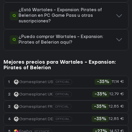
¿Está Wartales - Expansion: Pirates of
Q
Belerion en PC Game Pass u otras
suscripciones?
¿Puedo comprar Wartales - Expansion:
Q
Pirates of Belerion aquí?
Mejores precios para Wartales - Expansion:
Pirates of Belerion
11,14 €
1
Gamesplanet US
-35%
OFFICIAL
12,79 €
2
Gamesplanet UK
-35%
OFFICIAL
12,85 €
3
Gamesplanet FR
-35%
OFFICIAL
12,85 €
4
Gamesplanet DE
-35%
OFFICIAL
14,57 €
5
Eneba
-27%
KEYSHOP