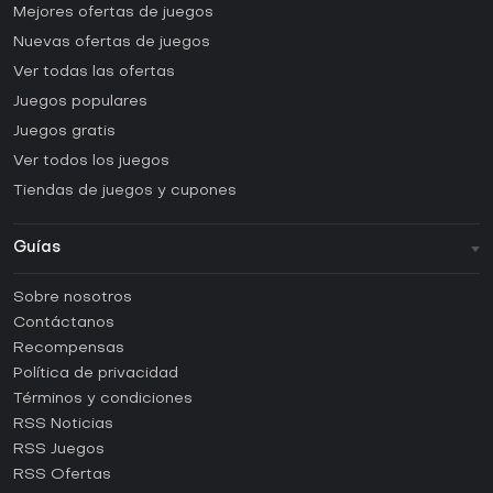
Mejores ofertas de juegos
Nuevas ofertas de juegos
Ver todas las ofertas
Juegos populares
Juegos gratis
Ver todos los juegos
Tiendas de juegos y cupones
Guías
FAQ
Sobre nosotros
Guías y tutoriales
Contáctanos
¿Cómo activar una CD Key de Steam?
Recompensas
¿Cómo activar una CD Key de Epic Games?
Política de privacidad
Términos y condiciones
¿Cómo activar una CD Key de GOG?
RSS Noticias
¿Cómo activar una CD Key de Ubisoft Connect?
RSS Juegos
¿Cómo activar una CD Key de EA App?
RSS Ofertas
¿Cómo activar una CD Key de Battle.net?