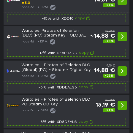
14,57 €
★
5.0
-27%
hace 3d
DRM:
copy
-10% with XDD10
Wartales: Pirates of Belerion
19,99 €
(DLC) (PC) Steam Key - GLOBAL
~14,88 €
-25%
hace 4d
DRM:
copy
-17% with SEAL17XDD
Wartales - Pirates of Belerion DLC
19,99 €
(Global) (PC) - Steam - Digital Key
14,88 €
-25%
hace 5d
DRM:
copy
-6% with XDDEALS6
Wartales - Pirates of Belerion DLC
19,99 €
PC Steam CD Key
15,19 €
-24%
hace 5d
DRM:
copy
-8% with XD8DEALS