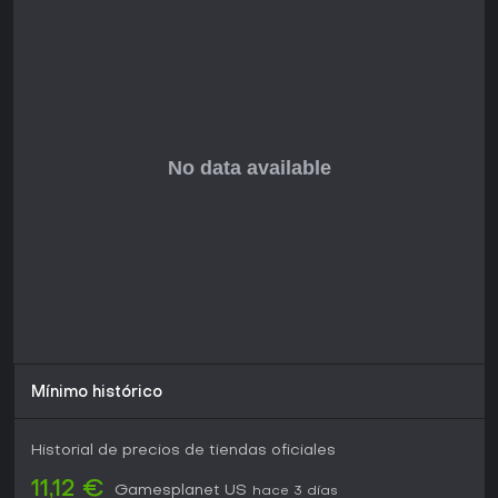
reseñas que elogian el archipiélago inmersivo y la
profundidad táctica. La expansión sigue activa dentro del
ecosistema de Wartales, lo que la convierte en una gran
opción para quienes disfrutan gestionando tripulaciones y
conquistando mares. Si el combate táctico y la exploración
van con tu estilo, esta expansión resiste bien partidas
dedicadas.
Mínimo histórico
Historial de precios de tiendas oficiales
11,12 €
Gamesplanet US
hace 3 días