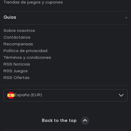
Tiendas de juegos y cupones
Guías
FAQ
Sobre nosotros
Guías y tutoriales
Contáctanos
¿Cómo activar una CD Key de Steam?
Recompensas
¿Cómo activar una CD Key de Epic Games?
Política de privacidad
Términos y condiciones
¿Cómo activar una CD Key de GOG?
RSS Noticias
¿Cómo activar una CD Key de Ubisoft Connect?
RSS Juegos
¿Cómo activar una CD Key de EA App?
RSS Ofertas
¿Cómo activar una CD Key de Battle.net?
España (EUR)
Back to the top