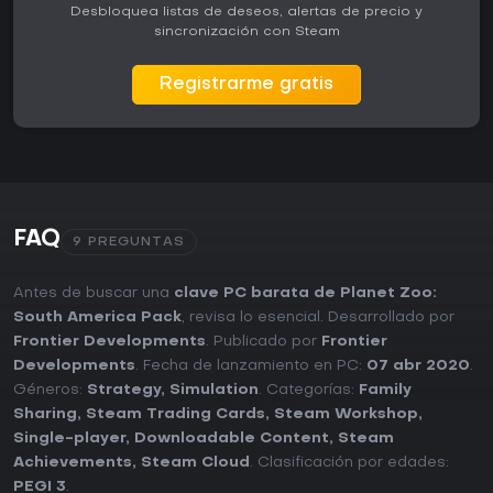
Desbloquea listas de deseos, alertas de precio y
sincronización con Steam
Registrarme gratis
FAQ
9 PREGUNTAS
Antes de buscar una
clave PC barata de Planet Zoo:
South America Pack
, revisa lo esencial. Desarrollado por
Frontier Developments
. Publicado por
Frontier
Developments
. Fecha de lanzamiento en PC:
07 abr 2020
.
Géneros:
Strategy
,
Simulation
. Categorías:
Family
Sharing
,
Steam Trading Cards
,
Steam Workshop
,
Single-player
,
Downloadable Content
,
Steam
Achievements
,
Steam Cloud
. Clasificación por edades:
PEGI 3
.