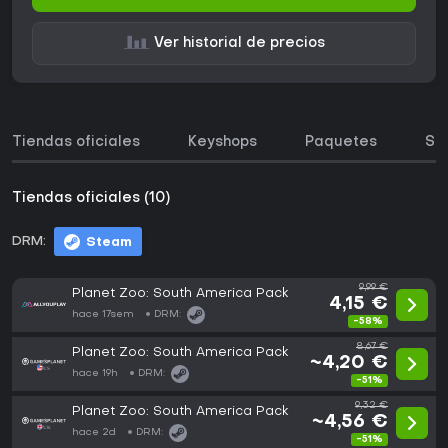
Ver historial de precios
Tiendas oficiales
Keyshops
Paquetes
So
Tiendas oficiales (10)
DRM:
Steam
9,99 €
Planet Zoo: South America Pack
4,15 €
hace 17sem
DRM:
-58%
8,67 €
Planet Zoo: South America Pack
~4,20 €
hace 19h
DRM:
-51%
9,32 €
Planet Zoo: South America Pack
~4,56 €
hace 2d
DRM:
-51%