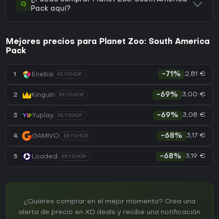
Q
Pack aquí?
Mejores precios para Planet Zoo: South America
Pack
2,81 €
1
Eneba
-71%
KEYSHOP
3,00 €
2
Kinguin
-69%
KEYSHOP
3,08 €
3
Yuplay
-69%
KEYSHOP
3,17 €
4
GAMIVO
-68%
KEYSHOP
3,19 €
5
Loaded
-68%
KEYSHOP
¿Quieres comprar en el mejor momento? Crea una
alerta de precio en XD.deals y recibe una notificación