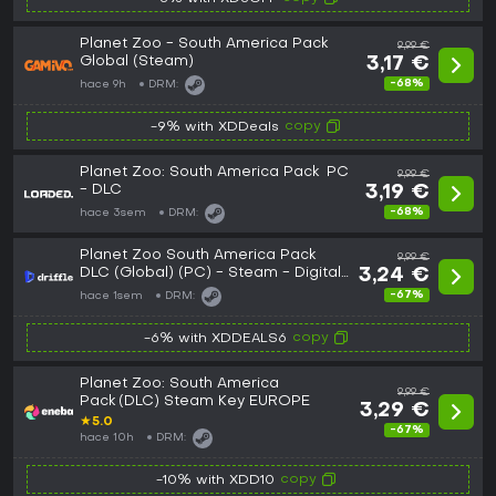
Planet Zoo - South America Pack
9,99 €
Global (Steam)
3,17 €
-68%
hace 9h
DRM:
copy
-9% with XDDeals
Planet Zoo: South America Pack PC
9,99 €
- DLC
3,19 €
-68%
hace 3sem
DRM:
Planet Zoo South America Pack
9,99 €
DLC (Global) (PC) - Steam - Digital
3,24 €
Key
-67%
hace 1sem
DRM:
copy
-6% with XDDEALS6
Planet Zoo: South America
9,99 €
Pack (DLC) Steam Key EUROPE
3,29 €
★
5.0
-67%
hace 10h
DRM:
copy
-10% with XDD10