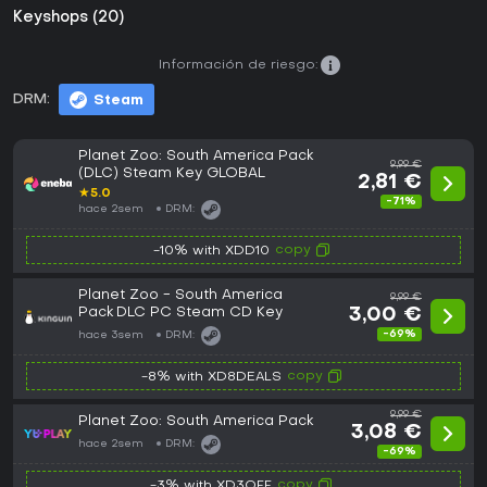
Keyshops (20)
Información de riesgo:
DRM:
Steam
Planet Zoo: South America Pack
9,99 €
(DLC) Steam Key GLOBAL
2,81 €
★
5.0
-71%
hace 2sem
DRM:
copy
-10% with XDD10
Planet Zoo - South America
9,99 €
Pack DLC PC Steam CD Key
3,00 €
-69%
hace 3sem
DRM:
copy
-8% with XD8DEALS
9,99 €
Planet Zoo: South America Pack
3,08 €
hace 2sem
DRM:
-69%
copy
-3% with XD3OFF