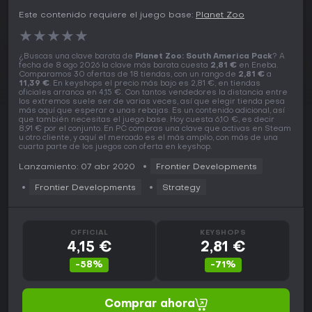
Este contenido requiere el juego base:
Planet Zoo
★
★
★
★
★
¿Buscas una clave barata de
Planet Zoo: South America Pack
? A
fecha de 8 ago 2026 la clave más barata cuesta
2,81 €
en Eneba.
Comparamos 30 ofertas de 18 tiendas, con un rango de
2,81 €
a
11,39 €
. En keyshops el precio más bajo es 2,81 €, en tiendas
oficiales arranca en 4,15 €. Con tantos vendedores la distancia entre
los extremos suele ser de varias veces, así que elegir tienda pesa
más aquí que esperar a unas rebajas. Es un contenido adicional, así
que también necesitas el juego base. Hoy cuesta 6,10 €, es decir
8,91 € por el conjunto. En PC compras una clave que activas en Steam
u otro cliente, y aquí el mercado es el más amplio, con más de una
cuarta parte de los juegos con oferta en keyshop.
Lanzamiento: 07 abr 2020
Frontier Developments
Frontier Developments
Strategy
OFFICIAL
KEYSHOPS
4,15 €
2,81 €
-58%
-71%
Comprar ahora