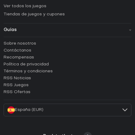
Ver todos los juegos
Tiendas de juegos y cupones
Guías
FAQ
Sobre nosotros
Guías y tutoriales
Contáctanos
¿Cómo activar una CD Key de Steam?
Recompensas
¿Cómo activar una CD Key de Epic Games?
Política de privacidad
Términos y condiciones
¿Cómo activar una CD Key de GOG?
RSS Noticias
¿Cómo activar una CD Key de Ubisoft Connect?
RSS Juegos
¿Cómo activar una CD Key de EA App?
RSS Ofertas
¿Cómo activar una CD Key de Battle.net?
España (EUR)