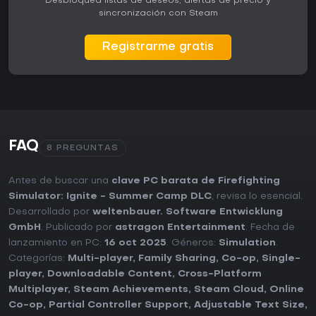
Desbloquea listas de deseos, alertas de precio y
sincronización con Steam
Registrarme gratis
FAQ
8 PREGUNTAS
Antes de buscar una
clave PC barata de Firefighting
Simulator: Ignite - Summer Camp DLC
, revisa lo esencial.
Desarrollado por
weltenbauer. Software Entwicklung
GmbH
. Publicado por
astragon Entertainment
. Fecha de
lanzamiento en PC:
16 oct 2025
. Géneros:
Simulation
.
Categorías:
Multi-player
,
Family Sharing
,
Co-op
,
Single-
player
,
Downloadable Content
,
Cross-Platform
Multiplayer
,
Steam Achievements
,
Steam Cloud
,
Online
Co-op
,
Partial Controller Support
,
Adjustable Text Size
,