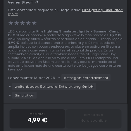
Ver en Steam
Este contenido requiere el juego base:
Firefighting Simulator:
Ignite
★
★
★
★
★
¿Dónde comprar
Firefighting Simulator: Ignite - Summer Camp
DLC
al mejor precio? A fecha de 9 ago 2026 lo más barato es
4,99 €
en Allyouplay, entre 3 ofertas repartidas en 3 tiendas. El rango llega a
4,99 €
, así que la distancia entre la primera y la última puede ser
amplia incluso con pocos vendedores. La clave se activa en Steam u
otro cliente, y conviene mirar antes el historial de precios. Es un
contenido adicional, así que también necesitas el juego base. Hoy
cuesta 13,59 €, es decir 18,58 € por el conjunto. En PC compras una
clave que activas en Steam u otro cliente, y aquí el mercado es el
más amplio, con más de una cuarta parte de los juegos con oferta en
keyshop.
Lanzamiento: 16 oct 2025
astragon Entertainment
weltenbauer. Software Entwicklung GmbH
Simulation
OFFICIAL
KEYSHOPS
4,99 €
No disponible