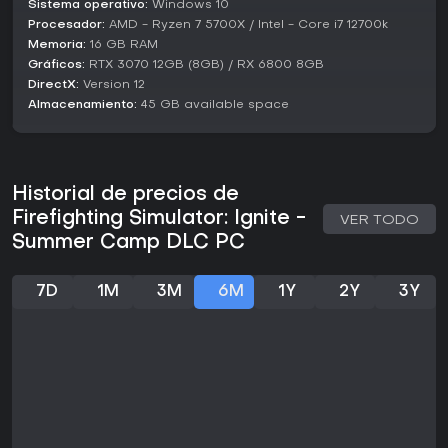
Sistema operativo:
Windows 10
Procesador:
AMD - Ryzen 7 5700X / Intel - Core i7 12700k
Memoria:
16 GB RAM
Gráficos:
RTX 3070 12GB (8GB) / RX 6800 8GB
DirectX:
Version 12
Almacenamiento:
45 GB available space
Historial de precios de
Firefighting Simulator: Ignite -
VER TODO
Summer Camp DLC PC
7D
1M
3M
6M
1Y
2Y
3Y