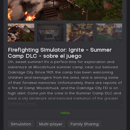
Firefighting Simulator: Ignite - Summer
Camp DLC - sobre el juego
Oh, sweet summer! It's a perfect time for exploration and
adventure at Woodchuck summer camp, near our beloved
Oakridge City. Since 1921, the camp has been welcoming
children and teenagers from the area, and is among some
of their fondest memories. Unfortunately, there are reports of
a fire at Camp Woodchuck, and the Oakridge City FD is on
high alert. Come join the crew in the Summer Camp DLC and
save a city landmark and beloved institution of the greater
Oakridge area.
+Más
The Summer Camp DLC includes:
A new environment
Simulation
Multi-player
Family Sharing