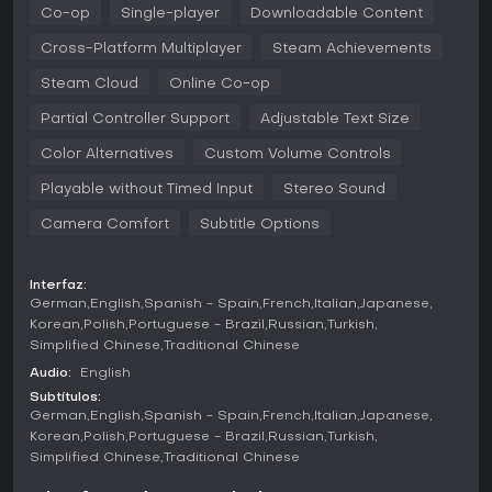
2x new missions
Co-op
Single-player
Downloadable Content
Cross-Platform Multiplayer
Steam Achievements
Steam Cloud
Online Co-op
Partial Controller Support
Adjustable Text Size
Color Alternatives
Custom Volume Controls
Playable without Timed Input
Stereo Sound
Camera Comfort
Subtitle Options
Interfaz:
German
English
Spanish - Spain
French
Italian
Japanese
Korean
Polish
Portuguese - Brazil
Russian
Turkish
Simplified Chinese
Traditional Chinese
Audio:
English
Subtítulos:
German
English
Spanish - Spain
French
Italian
Japanese
Korean
Polish
Portuguese - Brazil
Russian
Turkish
Simplified Chinese
Traditional Chinese