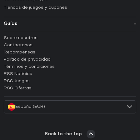
Tiendas de juegos y cupones
Guías
FAQ
Sobre nosotros
Guías y tutoriales
Contáctanos
¿Cómo activar una CD Key de Steam?
Recompensas
¿Cómo activar una CD Key de Epic Games?
Política de privacidad
Términos y condiciones
¿Cómo activar una CD Key de GOG?
RSS Noticias
¿Cómo activar una CD Key de Ubisoft Connect?
RSS Juegos
¿Cómo activar una CD Key de EA App?
RSS Ofertas
¿Cómo activar una CD Key de Battle.net?
España (EUR)
Back to the top