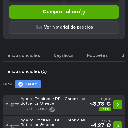
Comprar ahora
Ver historial de precios
Tiendas oficiales
Keyshops
Paquetes
So
Tiendas oficiales (5)
DRM:
Steam
Age of Empires II: DE - Chronicles
12,99 €
Battle for Greece
~3,78 €
-70%
hace 12h
DRM:
Age of Empires II: DE - Chronicles
14,57 €
Battle for Greece
~4,27 €