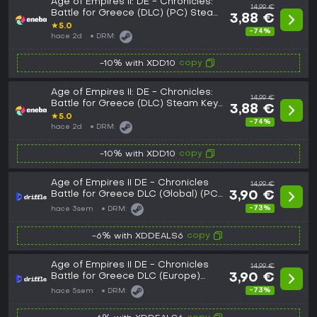
Age of Empires II: DE - Chronicles:
14,99 €
Battle for Greece (DLC) (PC) Steam
3,88 €
Key GLOBAL
★
5.0
-74%
hace 2d
DRM:
copy
-10% with XDD10
Age of Empires II: DE - Chronicles:
14,99 €
Battle for Greece (DLC) Steam Key
3,88 €
(PC) EUROPE
★
5.0
-74%
hace 2d
DRM:
copy
-10% with XDD10
Age of Empires II DE - Chronicles
14,99 €
Battle for Greece DLC (Global) (PC)
3,90 €
- Steam - Digital Key
-73%
hace 3sem
DRM:
copy
-6% with XDDEALS6
Age of Empires II DE - Chronicles
14,99 €
Battle for Greece DLC (Europe)
3,90 €
(PC) - Steam - Digital Key
-73%
hace 5sem
DRM: