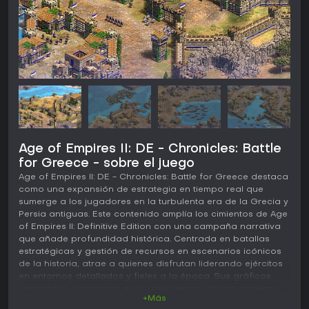
Age of Empires II: DE - Chronicles: Battle
for Greece - sobre el juego
Age of Empires II: DE - Chronicles: Battle for Greece destaca
como una expansión de estrategia en tiempo real que
sumerge a los jugadores en la turbulenta era de la Grecia y
Persia antiguas. Este contenido amplía los cimientos de Age
of Empires II: Definitive Edition con una campaña narrativa
que añade profundidad histórica. Centrada en batallas
estratégicas y gestión de recursos en escenarios icónicos
de la historia, atrae a quienes disfrutan liderando ejércitos
en entornos detallados y fieles a la época. Sus gráficos
renovados, inspirados en la antigüedad clásica, generan
+Más
una atmósfera única, distinta de los temas medievales del