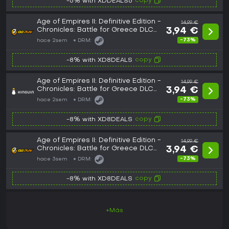
copy
-6% with XDDEALS6
Age of Empires II: Definitive Edition -
14,99 €
Chronicles: Battle for Greece DLC
3,94 €
PC Steam CD Key
-73%
hace 2sem
DRM:
copy
-8% with XD8DEALS
Age of Empires II: Definitive Edition -
14,99 €
Chronicles: Battle for Greece DLC
3,94 €
PC Steam CD Key
-73%
hace 2sem
DRM:
copy
-8% with XD8DEALS
Age of Empires II: Definitive Edition -
14,99 €
Chronicles: Battle for Greece DLC
3,94 €
EU PC Steam CD Key
-73%
hace 3sem
DRM:
copy
-8% with XD8DEALS
+Más