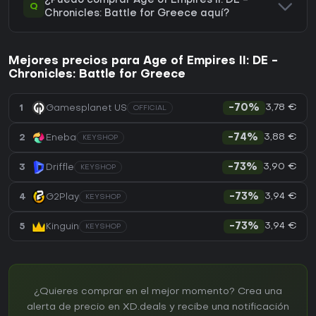
¿Puedo comprar Age of Empires II: DE -
Q
Chronicles: Battle for Greece aquí?
Mejores precios para Age of Empires II: DE -
Chronicles: Battle for Greece
3,78 €
1
Gamesplanet US
-70%
OFFICIAL
3,88 €
2
Eneba
-74%
KEYSHOP
3,90 €
3
Driffle
-73%
KEYSHOP
3,94 €
4
G2Play
-73%
KEYSHOP
3,94 €
5
Kinguin
-73%
KEYSHOP
¿Quieres comprar en el mejor momento? Crea una
alerta de precio en XD.deals y recibe una notificación