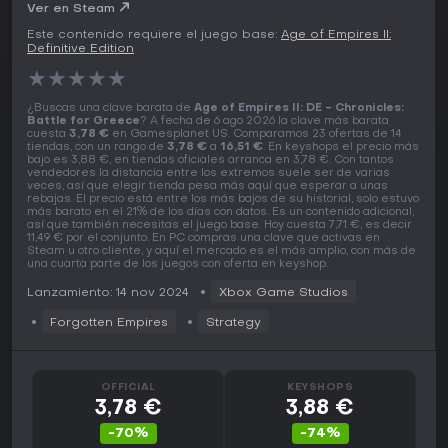
Key
Ver en Steam
Este contenido requiere el juego base:
Age of Empires II:
Definitive Edition
★
★
★
★
★
¿Buscas una clave barata de
Age of Empires II: DE - Chronicles:
Battle for Greece
? A fecha de 6 ago 2026 la clave más barata
cuesta
3,78 €
en Gamesplanet US. Comparamos 23 ofertas de 14
tiendas, con un rango de
3,78 €
a
16,51 €
. En keyshops el precio más
bajo es 3,88 €, en tiendas oficiales arranca en 3,78 €. Con tantos
vendedores la distancia entre los extremos suele ser de varias
veces, así que elegir tienda pesa más aquí que esperar a unas
rebajas. El precio está entre los más bajos de su historial, solo estuvo
más barato en el 21% de los días con datos. Es un contenido adicional,
así que también necesitas el juego base. Hoy cuesta 7,71 €, es decir
11,49 € por el conjunto. En PC compras una clave que activas en
Steam u otro cliente, y aquí el mercado es el más amplio, con más de
una cuarta parte de los juegos con oferta en keyshop.
Lanzamiento: 14 nov 2024
Xbox Game Studios
Forgotten Empires
Strategy
OFFICIAL
KEYSHOPS
3,78 €
3,88 €
-70%
-74%