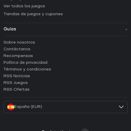
Ver todos los juegos
Tiendas de juegos y cupones
Guías
FAQ
Sobre nosotros
Guías y tutoriales
Contáctanos
¿Cómo activar una CD Key de Steam?
Recompensas
¿Cómo activar una CD Key de Epic Games?
Política de privacidad
Términos y condiciones
¿Cómo activar una CD Key de GOG?
RSS Noticias
¿Cómo activar una CD Key de Ubisoft Connect?
RSS Juegos
¿Cómo activar una CD Key de EA App?
RSS Ofertas
¿Cómo activar una CD Key de Battle.net?
España (EUR)