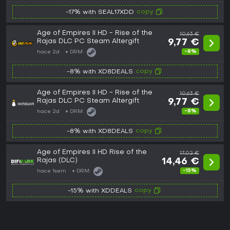
copy
-17% with SEAL17XDD
Age of Empires II HD - Rise of the
10,63 €
Rajas DLC PC Steam Altergift
9,77 €
-8%
hace 2d
DRM:
copy
-8% with XD8DEALS
Age of Empires II HD - Rise of the
10,63 €
Rajas DLC PC Steam Altergift
9,77 €
-8%
hace 2d
DRM:
copy
-8% with XD8DEALS
Age of Empires II HD Rise of the
17,02 €
Rajas (DLC)
14,46 €
-15%
hace 1sem
DRM:
copy
-15% with XDDEALS