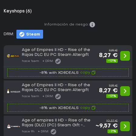
Keyshops (6)
Información de riesgo:
DRM:
Steam
Age of Empires II HD - Rise of the
9,99 €
Rajas DLC EU PC Steam Altergift
8,27 €
-17%
hace 1sem
DRM:
copy
-8% with XD8DEALS
Age of Empires II HD - Rise of the
9,99 €
Rajas DLC EU PC Steam Altergift
8,27 €
-17%
hace 1sem
DRM:
copy
-8% with XD8DEALS
Age of empires II HD - Rise of the
10,37 €
Rajas (DLC) (PC) Steam Gift -
~9,57 €
GLOBAL
-7%
hace 9h
DRM: