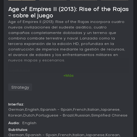
Age of Empires II (2013): Rise of the Rajas
- sobre el juego
Age of Empires II (2013): Rise of the Rajas incorpora cuatro
nuevas civilizaciones del sudeste asiático, cuatro
campañas completamente dobladas y un terreno que
combina combate terrestre y naval. Lanzada como la
tercera expansión de la edición HD, profundiza en la
construcción de imperios mediante la gestión de recursos,
el avance de edades y los enfrentamientos militares en
nuevos mapas y escenarios.
Jugabilidad
+Más
Los jugadores progresan por las edades habituales
mientras recolectan recursos para levantar edificios,
Strategy
entrenar unidades e investigar tecnologías. La expansión
añade el Elefante de batalla, una unidad de caballería
entrenada en establos que ofrece un ataque cuerpo a
Interfaz:
cuerpo lento pero muy potente, con bonificaciones
German
English
Spanish - Spain
French
Italian
Japanese
específicas según la civilización. Los vietnamitas y sus
Korean
Dutch
Portuguese - Brazil
Russian
Simplified Chinese
aliados pueden mejorar a los Escaramuzadores imperiales,
reforzando las opciones de infantería a distancia. El nuevo
Audio:
English
terreno anfibio incluye manglares y zonas poco profundas
Subtítulos:
que permiten construir y transitar tanto a unidades
German
Spanish - Spain
French
Italian
Japanese
Korean