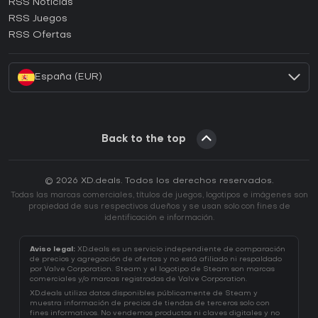
RSS Noticias
¿Cómo activar una CD Key de Ubisoft Connect?
RSS Juegos
¿Cómo activar una CD Key de EA App?
RSS Ofertas
¿Cómo activar una CD Key de Battle.net?
España (EUR)
Back to the top
© 2026 XD.deals. Todos los derechos reservados.
Todas las marcas comerciales, títulos de juegos, logotipos e imágenes son
propiedad de sus respectivos dueños y se usan solo con fines de
identificación e información.
Aviso legal:
XD.deals es un servicio independiente de comparación
de precios y agregación de ofertas y no está afiliado ni respaldado
por Valve Corporation. Steam y el logotipo de Steam son marcas
comerciales y/o marcas registradas de Valve Corporation.
XD.deals utiliza datos disponibles públicamente de Steam y
muestra información de precios de tiendas de terceros solo con
fines informativos. No vendemos productos ni claves digitales y no