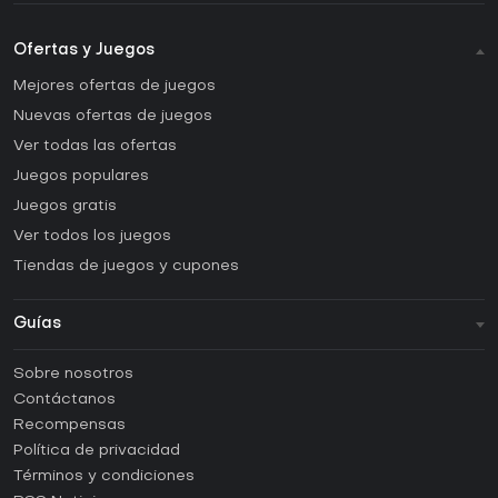
Ofertas y Juegos
Mejores ofertas de juegos
Nuevas ofertas de juegos
Ver todas las ofertas
Juegos populares
Juegos gratis
Ver todos los juegos
Tiendas de juegos y cupones
Guías
FAQ
Sobre nosotros
Guías y tutoriales
Contáctanos
¿Cómo activar una CD Key de Steam?
Recompensas
¿Cómo activar una CD Key de Epic Games?
Política de privacidad
Términos y condiciones
¿Cómo activar una CD Key de GOG?