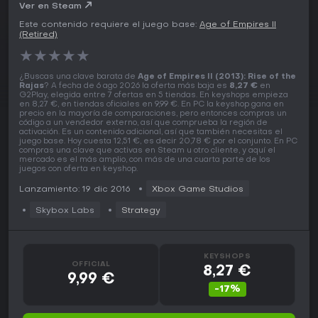
Ver en Steam
Este contenido requiere el juego base:
Age of Empires II
(Retired)
★
★
★
★
★
¿Buscas una clave barata de
Age of Empires II (2013): Rise of the
Rajas
? A fecha de 6 ago 2026 la oferta más baja es
8,27 €
en
G2Play, elegida entre 7 ofertas en 5 tiendas. En keyshops empieza
en 8,27 €, en tiendas oficiales en 9,99 €. En PC la keyshop gana en
precio en la mayoría de comparaciones, pero entonces compras un
código a un vendedor externo, así que comprueba la región de
activación. Es un contenido adicional, así que también necesitas el
juego base. Hoy cuesta 12,51 €, es decir 20,78 € por el conjunto. En PC
compras una clave que activas en Steam u otro cliente, y aquí el
mercado es el más amplio, con más de una cuarta parte de los
juegos con oferta en keyshop.
Lanzamiento: 19 dic 2016
Xbox Game Studios
Skybox Labs
Strategy
KEYSHOPS
OFFICIAL
8,27 €
9,99 €
-17%