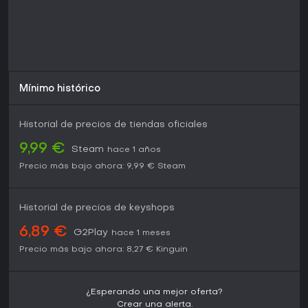
necesidad de lanzadores adicionales. Quienes disfrutan de
una gestión económica detallada, campañas históricas y
un juego de facciones equilibrado encontrarán en estas
adiciones un motivo para prolongar sus sesiones. La
expansión sigue disponible como contenido descargable
para la edición HD de 2013.
Mínimo histórico
Historial de precios de tiendas oficiales
9,99 €
Steam
hace 1 años
Precio más bajo ahora:
9,99 €
Steam
Historial de precios de keyshops
6,89 €
G2Play
hace 1 meses
Precio más bajo ahora:
8,27 €
Kinguin
¿Esperando una mejor oferta?
Crear una alerta.