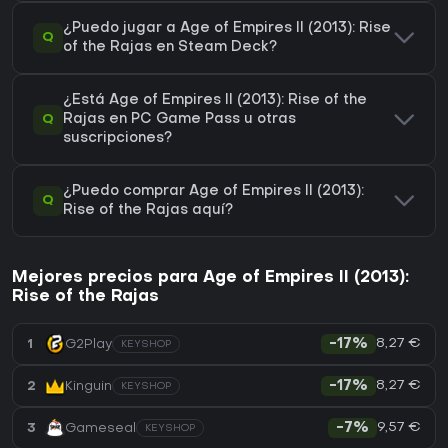
¿Puedo jugar a Age of Empires II (2013): Rise
Q
of the Rajas en Steam Deck?
¿Está Age of Empires II (2013): Rise of the
Q
Rajas en PC Game Pass u otras
suscripciones?
¿Puedo comprar Age of Empires II (2013):
Q
Rise of the Rajas aquí?
Mejores precios para Age of Empires II (2013):
Rise of the Rajas
8,27 €
1
G2Play
-17%
KEYSHOP
8,27 €
2
Kinguin
-17%
KEYSHOP
9,57 €
3
Gameseal
-7%
KEYSHOP