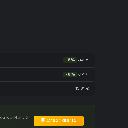
7,46 €
-8%
7,46 €
-8%
10,91 €
cuando Might &
Crear alerta