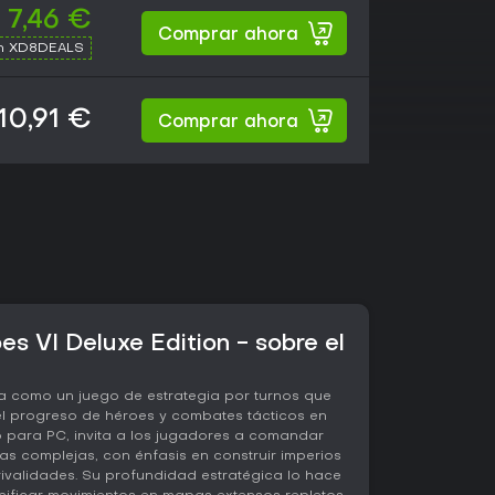
7,46 €
Comprar ahora
th XD8DEALS
10,91 €
Comprar ahora
s VI Deluxe Edition - sobre el
a como un juego de estrategia por turnos que
 el progreso de héroes y combates tácticos en
 para PC, invita a los jugadores a comandar
s complejas, con énfasis en construir imperios
rivalidades. Su profundidad estratégica lo hace