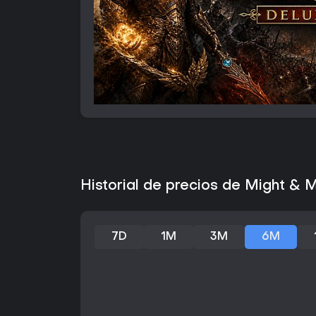
Historial de precios de Might & 
7D
1M
3M
6M