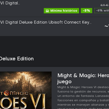
I Digital
8,11 €
t Connect CD Key
-8%
-8% wi
Mínimo histórico
VI Digital Deluxe Edition Ubisoft Connect Key
~
Deluxe Edition
Might & Magic: Heroe
juego
Might & Magic: Heroes VI destac
fusiona la gestión de recursos,
un entorno de fantasía. Lanzado
facciones en campañas y batalla
mientras se manejan alianzas y 