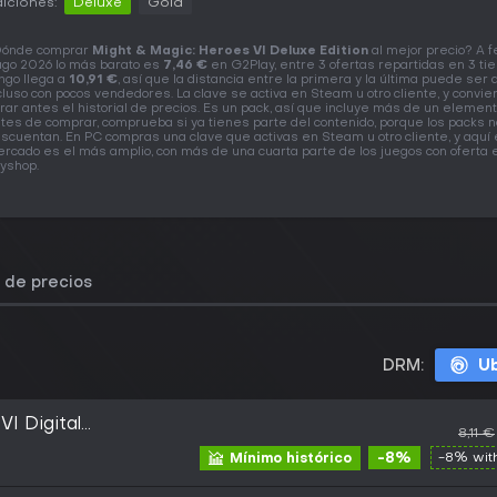
iciones:
Deluxe
Gold
ónde comprar
Might & Magic: Heroes VI Deluxe Edition
al mejor precio? A 
ago 2026 lo más barato es
7,46 €
en G2Play, entre 3 ofertas repartidas en 3 tie
ngo llega a
10,91 €
, así que la distancia entre la primera y la última puede ser 
cluso con pocos vendedores. La clave se activa en Steam u otro cliente, y convie
rar antes el historial de precios. Es un pack, así que incluye más de un element
tes de comprar, comprueba si ya tienes parte del contenido, porque los packs no
scuentan. En PC compras una clave que activas en Steam u otro cliente, y aquí 
rcado es el más amplio, con más de una cuarta parte de los juegos con oferta 
yshop.
l de precios
DRM:
Ub
I Digital
8,11 €
t Connect CD Key
-8%
-8% wi
Mínimo histórico