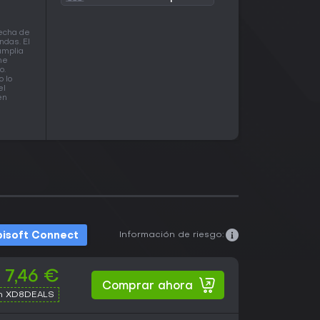
fecha de
ndas. El
amplia
ne
o.
 lo
el
en
Información de riesgo:
isoft Connect
7,46 €
Comprar ahora
th XD8DEALS