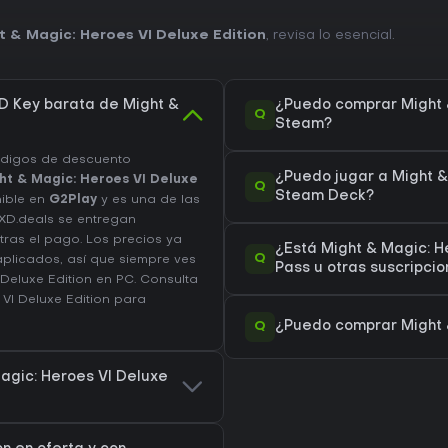
 & Magic: Heroes VI Deluxe Edition
, revisa lo esencial.
D Key barata de Might &
¿Puedo comprar Might &
Q
Steam?
ódigos de descuento
¿Puedo jugar a Might &
ht & Magic: Heroes VI Deluxe
Q
Steam Deck?
nible en
G2Play
y es una de las
XD.deals se entregan
tras el pago. Los precios ya
¿Está Might & Magic: H
Q
plicados, así que siempre ves
Pass u otras suscripci
 Deluxe Edition en
PC
. Consulta
 VI Deluxe Edition
para
Q
¿Puedo comprar Might &
Magic: Heroes VI Deluxe