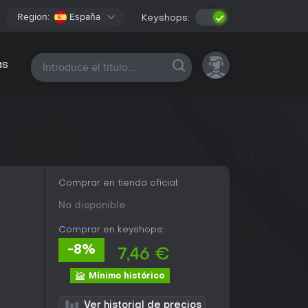
Region:
España
Keyshops:
Todas las plataformas
as
Comprar en tienda oficial:
No disponible
Comprar en keyshops:
-8%
7,46 €
Mínimo histórico
Ver historial de precios