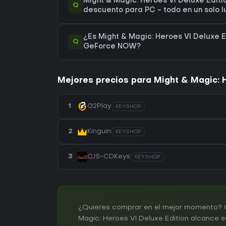
Might & Magic: Heroes VI Deluxe Editio
Q
descuento para PC - todo en un solo l
¿Es Might & Magic: Heroes VI Deluxe E
Q
GeForce NOW?
Mejores precios para Might & Magic: H
1
G2Play
KEYSHOP
2
Kinguin
KEYSHOP
3
CJS-CDKeys
KEYSHOP
¿Quieres comprar en el mejor momento? Cr
Magic: Heroes VI Deluxe Edition alcance s