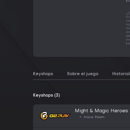
Ed
¿D
6 
ra
in
mi
An
de
me
ke
Keyshops
Sobre el juego
Historia
Keyshops (3)
Might & Magic Heroes: V
Deluxe Edition Ubisof
hace 9sem