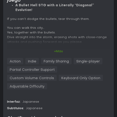
juego
A Bullet Hell STG with a Literally “Diagonal”
Evolution!
If you can’t dodge the bullets, tear through them.
You can walk this city…
Yes, together with the bullets.
Dive straight into the storm, erasing shots with close-range
attacks and pushing forward as you please.
Your enemies won’t stay passive.
+Más
The instant they swing in close, time your counterattack and
strike back.
Action
Indie
Family Sharing
Single-player
Defeat bosses again to obtain unique weapons with fixed
Partial Controller Support
special skills.
Custom Volume Controls
Keyboard Only Option
Their stats—such as attack power and charge speed—vary
each time you acquire them.
Adjustable Difficulty
When the numbers align with your player upgrades, the very
same stage can feel completely different.
A bullet hell action game that shifts between 2D and an
Interfaz:
Japanese
angled top-down 3D perspective.
Subtítulos:
Japanese
This is a bullet hell that doesn’t end with dodging alone.