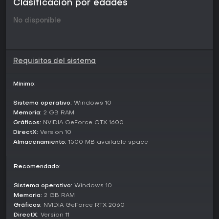
Clasificación por edades
Unique Weapons with Personality
No disponible
Defeat bosses in rematches and earn original weapons as
rewards.
Each boss provides weapons with different special effects
and stats, such as attack power and charge speed, with
Requisitos del sistema
randomized values.
The upper and lower limits of these random stats can be
Mínimo:
checked in the in-game 「りーどみー」 section.
Sistema operativo:
Windows 10
About Stage 2
Memoria:
2 GB RAM
Gráficos:
NVIDIA GeForce GTX 1600
In Stage 2, the developer’s true nature starts to show.
The difficulty goes up a notch.
DirectX:
Version 10
If things get rough, don’t hesitate to lower the difficulty or
Almacenamiento:
1500 MB available space
make use of recovery items and buffs as part of your
survival strategy.
Recomendado:
Sistema operativo:
Windows 10
Memoria:
2 GB RAM
Gráficos:
NVIDIA GeForce RTX 2060
DirectX:
Version 11