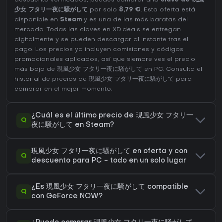
少女 フタリ一夜に騒がして
por solo
8,79 €
. Esta oferta está
disponible en
Steam
y es una de las más baratas del
mercado. Todas las claves en XD.deals se entregan
digitalmente y se pueden descargar al instante tras el
pago. Los precios ya incluyen comisiones y códigos
promocionales aplicados, así que siempre ves el precio
más bajo de 現風少女 フタリ一夜に騒がして en
PC
. Consulta el
historial de precios de 現風少女 フタリ一夜に騒がして
para
comprar en el mejor momento.
¿Cuál es el último precio de 現風少女 フタリ一
Q
夜に騒がして en Steam?
現風少女 フタリ一夜に騒がして en oferta y con
Q
descuento para PC - todo en un solo lugar
¿Es 現風少女 フタリ一夜に騒がして compatible
Q
con GeForce NOW?