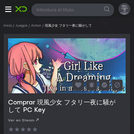
Todas
Inicio
Juegos
Action
現風少女 フタリ一夜に騒がして
Comprar 現風少女 フタリ一夜に騒が
して PC Key
Ver en Steam
★
★
★
★
★