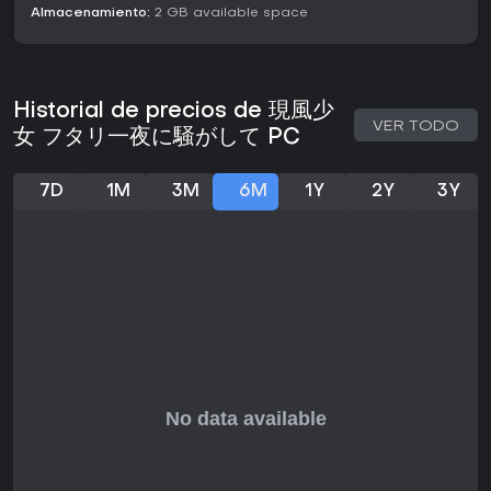
Almacenamiento:
2 GB available space
Historial de precios de 現風少
VER TODO
女 フタリ一夜に騒がして PC
7D
1M
3M
6M
1Y
2Y
3Y