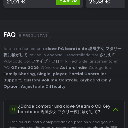
-29%
21,01 €
25,38 €
FAQ
8 PREGUNTAS
Antes de buscar una
clave PC barata de 現風少女 フタリ一
夜に騒がして
, revisa lo esencial. Desarrollado por
さなえＦ
.
Publicado por
ファイブ・フロート
. Fecha de lanzamiento en
PC:
03 mar 2026
. Géneros:
Action
,
Indie
. Categorías:
Family Sharing
,
Single-player
,
Partial Controller
Support
,
Custom Volume Controls
,
Keyboard Only
Option
,
Adjustable Difficulty
.
¿Dónde comprar una clave Steam o CD Key
Q
barata de 現風少女 フタリ一夜に騒がして?
Gracias a nuestro comparador de precios y códigos de
descuento verificados, puedes comprar una
clave de 現風