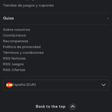
Tiendas de juegos y cupones
Guías
FAQ
Sobre nosotros
Guías y tutoriales
Contáctanos
¿Cómo activar una CD Key de Steam?
Recompensas
¿Cómo activar una CD Key de Epic Games?
Política de privacidad
Términos y condiciones
¿Cómo activar una CD Key de GOG?
RSS Noticias
¿Cómo activar una CD Key de Ubisoft Connect?
RSS Juegos
¿Cómo activar una CD Key de EA App?
RSS Ofertas
¿Cómo activar una CD Key de Battle.net?
España (EUR)
Back to the top