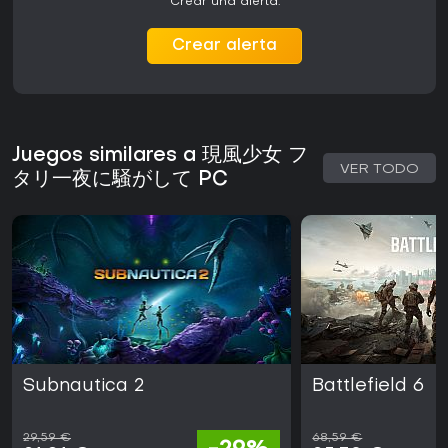
Crear una alerta.
Crear alerta
Juegos similares a 現風少女 フ
VER TODO
タリ一夜に騒がして PC
Subnautica 2
Battlefield 6
29,59 €
68,59 €