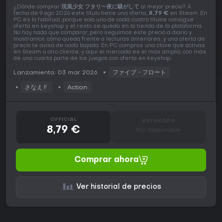
¿Dónde comprar
現風少女 フタリ一夜に騒がして
al mejor precio? A
fecha de 9 ago 2026 este título tiene una oferta,
8,79 €
en Steam. En
PC es lo habitual, porque solo uno de cada cuatro títulos consigue
oferta en keyshop y el resto se queda en la tienda de la plataforma.
No hay nada que comparar, pero seguimos este precio a diario y
mostramos cómo queda frente a lecturas anteriores, y una alerta de
precio te avisa de cada bajada. En PC compras una clave que activas
en Steam u otro cliente, y aquí el mercado es el más amplio, con más
de una cuarta parte de los juegos con oferta en keyshop.
Lanzamiento: 03 mar 2026
ファイブ・フロート
さなえＦ
Action
OFFICIAL
KEYSHOPS
8,79 €
No disponible
Comprar ahora
Ver historial de precios